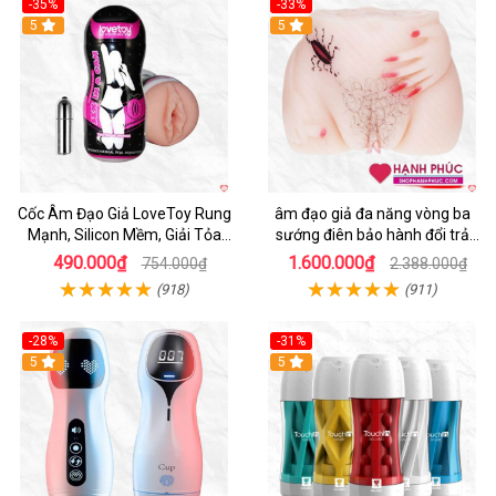
-35%
-33%
5
5
Cốc Âm Đạo Giả LoveToy Rung
âm đạo giả đa năng vòng ba
Mạnh, Silicon Mềm, Giải Tỏa
sướng điên bảo hành đổi trả
Sinh Lý
nhanh
490.000₫
1.600.000₫
754.000₫
2.388.000₫
(918)
(911)
-28%
-31%
5
Hot
5