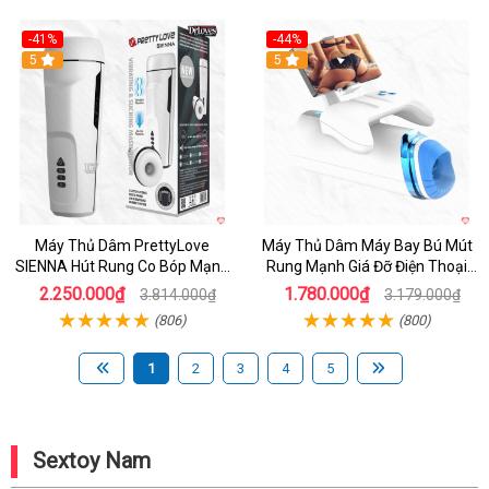
-41%
-44%
Hot
5
Hot
5
Máy Thủ Dâm PrettyLove
Máy Thủ Dâm Máy Bay Bú Mút
SIENNA Hút Rung Co Bóp Mạnh
Rung Mạnh Giá Đỡ Điện Thoại
Mẽ Nam
Chính Hãng
2.250.000₫
1.780.000₫
3.814.000₫
3.179.000₫
(806)
(800)
1
2
3
4
5
Sextoy Nam