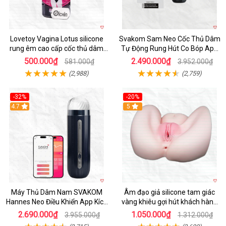
Lovetoy Vagina Lotus silicone
Svakom Sam Neo Cốc Thủ Dâm
rung êm cao cấp cốc thủ dâm
Tự Động Rung Hút Co Bóp App
nam
Điều Khiển
500.000₫
2.490.000₫
581.000₫
3.952.000₫
(2,988)
(2,759)
-32%
-20%
Hot
4.7
Hot
5
Máy Thủ Dâm Nam SVAKOM
Âm đạo giả silicone tam giác
Hannes Neo Điều Khiển App Kích
vàng khiêu gợi hút khách hàng
Thích
nam
2.690.000₫
1.050.000₫
3.955.000₫
1.312.000₫