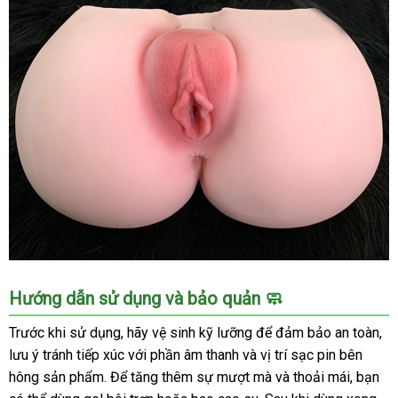
Đặc
Biệt
Hút
Hàng
Vòng
Hướng dẫn sử dụng và bảo quản 🧼
3
Silicone
Trước khi sử dụng, hãy vệ sinh kỹ lưỡng để đảm bảo an toàn,
Tự
lưu ý tránh tiếp xúc với phần âm thanh và vị trí sạc pin bên
Nhiên
hông sản phẩm. Để tăng thêm sự mượt mà và thoải mái, bạn
Khuyến