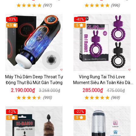
(997)
(996)
-33%
-40%
Hot
4.9
5
Máy Thủ Dâm Deep Throat Tự
Vòng Rung Tai Thỏ Love
Động Thụt Bú Mút Gắn Tường
Moment Siêu An Toàn Kéo Dài
Thời Gian
2.190.000₫
285.000₫
3.268.000₫
475.000₫
(995)
(969)
-12%
-22%
Hot
5
5