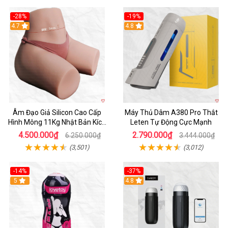
-28%
-19%
4.7
Hot
4.8
Âm Đạo Giả Silicon Cao Cấp
Máy Thủ Dâm A380 Pro Thắt
Hình Mông 11Kg Nhật Bản Kích
Leten Tự Động Cực Mạnh
Thước Như Thật
4.500.000₫
2.790.000₫
6.250.000₫
3.444.000₫
(3,501)
(3,012)
-14%
-37%
Hot
5
4.8