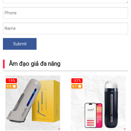
Âm đạo giả đa năng
-19%
-32%
Hot
4.8
Hot
4.7