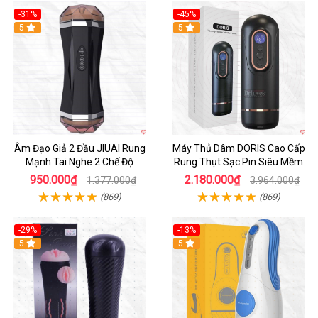
-31%
-45%
5
Hot
5
Âm Đạo Giả 2 Đầu JIUAI Rung
Máy Thủ Dâm DORIS Cao Cấp
Mạnh Tai Nghe 2 Chế Độ
Rung Thụt Sạc Pin Siêu Mềm
950.000₫
2.180.000₫
1.377.000₫
3.964.000₫
(869)
(869)
-29%
-13%
5
5