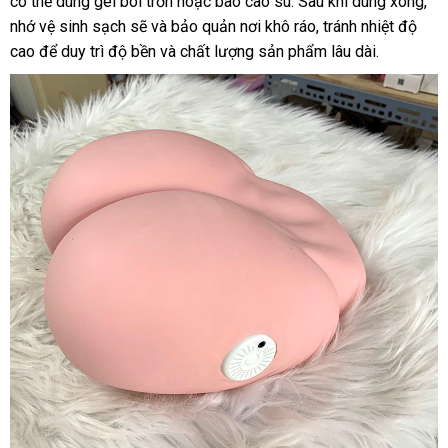
có thể dùng gel bôi trơn hoặc bao cao su. Sau khi dùng xong,
Mãi
nhớ vệ sinh sạch sẽ và bảo quản nơi khô ráo, tránh nhiệt độ
Đặc
cao để duy trì độ bền và chất lượng sản phẩm lâu dài.
Biệt
Hút
Hàng