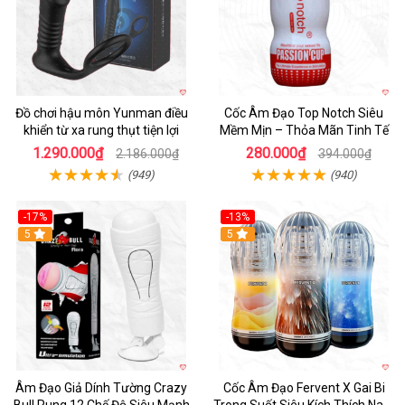
Đồ chơi hậu môn Yunman điều
Cốc Âm Đạo Top Notch Siêu
khiển từ xa rung thụt tiện lợi
Mềm Mịn – Thỏa Mãn Tinh Tế
1.290.000₫
280.000₫
2.186.000₫
394.000₫
(949)
(940)
-17%
-13%
5
Hot
5
Âm Đạo Giả Dính Tường Crazy
Cốc Âm Đạo Fervent X Gai Bi