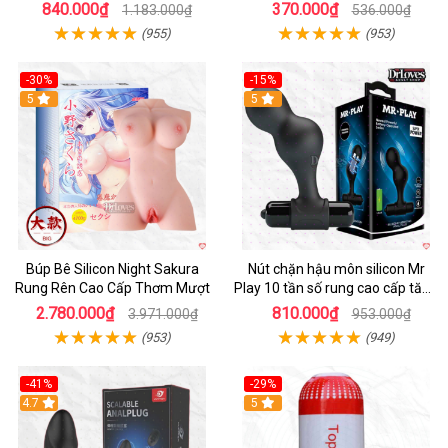
Tiện Lợi
chính hãng
840.000₫
370.000₫
1.183.000₫
536.000₫
(955)
(953)
-30%
-15%
Hot
5
Hot
5
Búp Bê Silicon Night Sakura
Nút chặn hậu môn silicon Mr
Rung Rên Cao Cấp Thơm Mượt
Play 10 tần số rung cao cấp tăng
khoái cảm
2.780.000₫
810.000₫
3.971.000₫
953.000₫
(953)
(949)
-41%
-29%
Hot
4.7
5