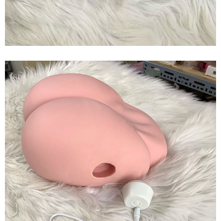
Vòng
3
Silicone
Tự
Nhiên
Khuyến
Mãi
Đặc
Biệt
Hút
Hàng