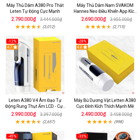
Máy Thủ Dâm A380 Pro Thắt
Máy Thủ Dâm Nam SVAKOM
Leten Tự Động Cực Mạnh
Hannes Neo Điều Khiển App Kích
Thích
2.790.000₫
2.690.000₫
3.444.000₫
3.955.000₫
(3,012)
(2,715)
-12%
-28%
Hot
4.7
Hot
4.6
Leten A380 V.4 Âm Đạo Tự
Máy Bú Dương Vật Letten A380
Động Rung Thụt Ấm LCD - Cực
Cực Đỉnh Kích Thích Mạnh Mẽ
Phê
2.990.000₫
2.490.000₫
3.397.000₫
3.458.000₫
(2,657)
(998)
-45%
-33%