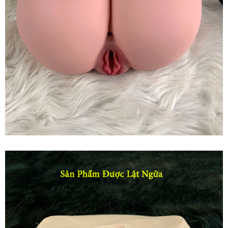
Vòng
3
Silicone
Tự
Nhiên
Khuyến
Mãi