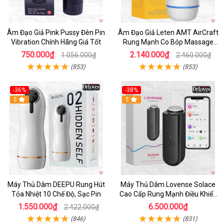
Âm Đạo Giả Pink Pussy Đèn Pin
Âm Đạo Giả Leten AMT AirCraft
Vibration Chính Hãng Giá Tốt
Rung Mạnh Co Bóp Massage
Êm Ái
750.000₫
2.140.000₫
1.056.000₫
2.460.000₫
(853)
(853)
-36%
-38%
Hot
5
Hot
5
Máy Thủ Dâm DEEPU Rung Hút
Máy Thủ Dâm Lovense Solace
Tỏa Nhiệt 10 Chế Độ, Sạc Pin
Cao Cấp Rung Mạnh Điều Khiển
App
1.550.000₫
6.500.000₫
2.422.000₫
(846)
(831)