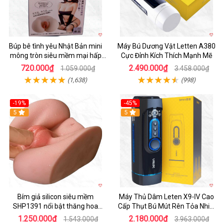
Búp bê tình yêu Nhật Bản mini
Máy Bú Dương Vật Letten A380
mông tròn siêu mềm mại hấp
Cực Đỉnh Kích Thích Mạnh Mẽ
dẫn
720.000₫
2.490.000₫
1.059.000₫
3.458.000₫
(1,638)
(998)
-19%
-45%
Hot
5
Hot
5
Bím giả silicon siêu mềm
Máy Thủ Dâm Leten X9-IV Cao
SHP1391 nổi bật thăng hoa
Cấp Thụt Bú Mút Rên Tỏa Nhiệt
hoàn hảo
Sạc Pin
1.250.000₫
2.180.000₫
1.543.000₫
3.963.000₫