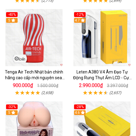
(2,715)
(2,699)
-40%
-12%
Hot
5
Hot
4.7
Tenga Air Tech Nhật bản chính
Leten A380 V.4 Âm Đạo Tự
hãng cao cấp mới nguyên seal
Động Rung Thụt Ấm LCD - Cực
giá tốt
Phê
900.000₫
2.990.000₫
1.500.000₫
3.397.000₫
(2,658)
(2,657)
-32%
-28%
Hot
5
Hot
4.6