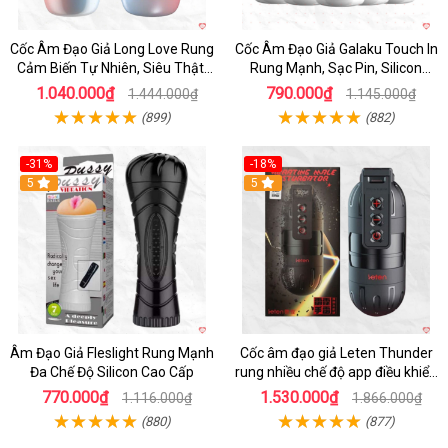
Cốc Âm Đạo Giả Long Love Rung
Cốc Âm Đạo Giả Galaku Touch In
Cảm Biến Tự Nhiên, Siêu Thật,
Rung Mạnh, Sạc Pin, Silicon
Sướng
Mềm
1.040.000₫
790.000₫
1.444.000₫
1.145.000₫
(899)
(882)
-31%
-18%
5
5
Âm Đạo Giả Fleslight Rung Mạnh
Cốc âm đạo giả Leten Thunder
Đa Chế Độ Silicon Cao Cấp
rung nhiều chế độ app điều khiển
tiện lợi
770.000₫
1.530.000₫
1.116.000₫
1.866.000₫
(880)
(877)