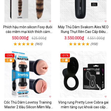
Phích hậu môn silicon Foxy đuôi
Máy Thủ Dâm Svakom Alex NEO
cáo mềm mại kích thích cảm
Rung Thụt Rên Cao Cấp Điều
giác mới
Khiển App
550.000₫
3.550.000₫
625.000₫
4.551.000₫
(965)
(958)
-29%
-31%
Hot
5
5
Cốc Thủ Dâm Lovetoy Training
Vòng rung Pretty Love Cobra gai
Master 2 Đầu Silicon Mềm Mại
mềm tăng cực khoái cao cấp