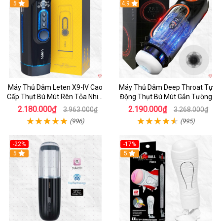
Hot
5
Hot
4.9
Máy Thủ Dâm Leten X9-IV Cao
Máy Thủ Dâm Deep Throat Tự
Cấp Thụt Bú Mút Rên Tỏa Nhiệt
Động Thụt Bú Mút Gắn Tường
Sạc Pin
2.180.000₫
2.190.000₫
3.963.000₫
3.268.000₫
(996)
(995)
-22%
-17%
5
5