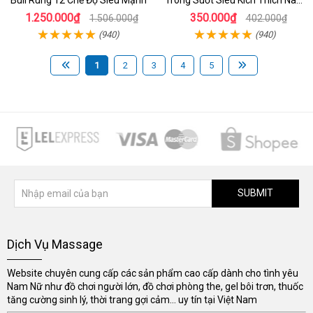
Bull Rung 12 Chế Độ Siêu Mạnh
Trong Suốt Siêu Kích Thích Nam
Giới
1.250.000₫
350.000₫
1.506.000₫
402.000₫
(940)
(940)
1
2
3
4
5
SUBMIT
Dịch Vụ Massage
Website chuyên cung cấp các sản phẩm cao cấp dành cho tình yêu
Nam Nữ như đồ chơi người lớn, đồ chơi phòng the, gel bôi trơn, thuốc
tăng cường sinh lý, thời trang gợi cảm... uy tín tại Việt Nam