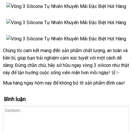
Vòng
3
Silicone
Vòng
Tự
3
Nhiên
Silicone
Khuyến
Vòng
Tự
Mãi
3
Nhiên
Đặc
Silicone
Chúng tôi cam kết mang đến sản phẩm chất lượng, an toàn và
Khuyến
Vòng
Biệt
Tự
bền bỉ, giúp bạn trải nghiệm cảm xúc tuyệt vời một cách dễ
Mãi
3
Hút
Nhiên
Đặc
Silicone
dàng. Đừng chần chừ, hãy sở hữu ngay vòng 3 silicon như thật
Hàng
Khuyến
Biệt
Tự
này để tận hưởng cuộc sống viên mãn hơn mỗi ngày! 🛒✨
Mãi
Hút
Nhiên
Đặc
Mua hàng ngay hôm nay để không bỏ lỡ sản phẩm đỉnh cao!
Hàng
Khuyến
Biệt
Mãi
Hút
Đặc
Bình luận
Hàng
Biệt
Hút
Hàng