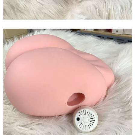
Vòng
3
Silicone
Tự
Nhiên
Khuyến
Mãi
Đặc
Biệt
Hút
Hàng