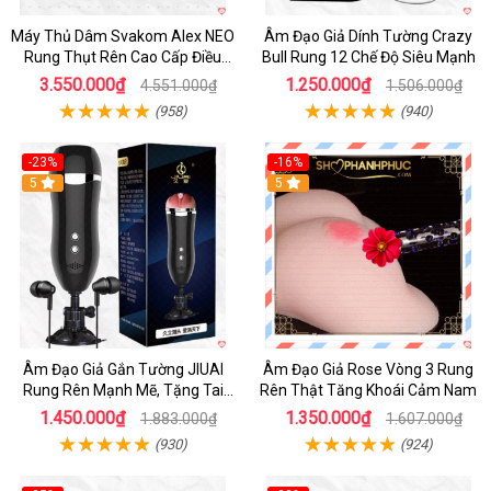
Máy Thủ Dâm Svakom Alex NEO
Âm Đạo Giả Dính Tường Crazy
Rung Thụt Rên Cao Cấp Điều
Bull Rung 12 Chế Độ Siêu Mạnh
Khiển App
3.550.000₫
1.250.000₫
4.551.000₫
1.506.000₫
(958)
(940)
-23%
-16%
5
5
Âm Đạo Giả Gắn Tường JIUAI
Âm Đạo Giả Rose Vòng 3 Rung
Rung Rên Mạnh Mẽ, Tặng Tai
Rên Thật Tăng Khoái Cảm Nam
Nghe
1.450.000₫
1.350.000₫
1.883.000₫
1.607.000₫
(930)
(924)