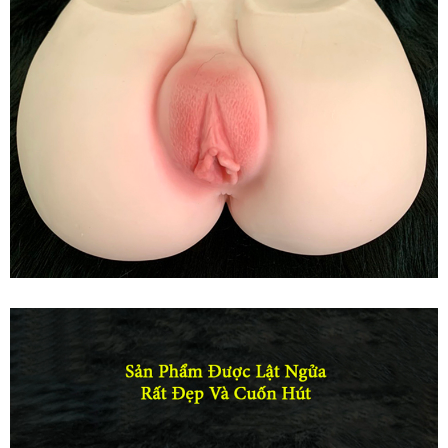
Đặc
Biệt
Hút
Hàng
Vòng
3
Silicone
Tự
Nhiên
Khuyến
Mãi