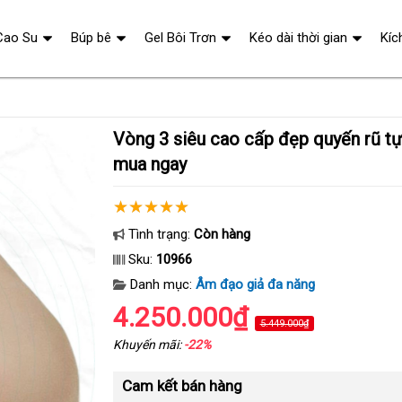
Cao Su
Búp bê
Gel Bôi Trơn
Kéo dài thời gian
Kíc
Vòng 3 siêu cao cấp đẹp quyến rũ tự nhiên hấp dẫn
mua ngay
Tình trạng:
Còn hàng
Sku:
10966
Danh mục:
Âm đạo giả đa năng
4.250.000₫
5.449.000₫
Khuyến mãi:
-22%
Cam kết bán hàng