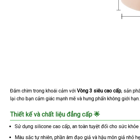
Đắm chìm trong khoái cảm với
Vòng 3 siêu cao cấp
, sản ph
Vòng
lại cho bạn cảm giác mạnh mẽ và hưng phấn không giới hạn. Đ
3
siêu
cao
Thiết kế và chất liệu đẳng cấp 🌟
cấp
đẹp
Sử dụng silicone cao cấp, an toàn tuyệt đối cho sức khỏe
quyến
Màu sắc tự nhiên, phần âm đạo giả và hậu môn giả nhỏ hẹp, 
rũ