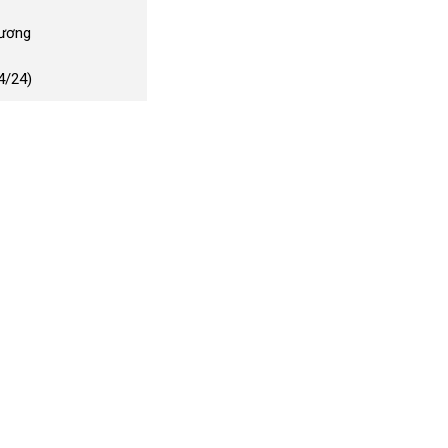
Dương
4/24)