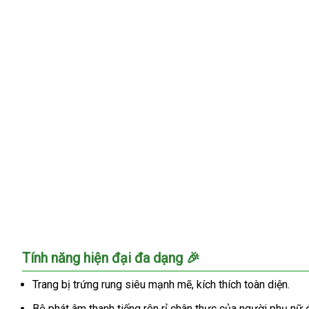
Vòng
Tính năng hiện đại đa dạng 🎉
3
siêu
Trang bị trứng rung siêu mạnh mẽ, kích thích toàn diện.
cao
Bộ phát âm thanh tiếng rên rỉ chân thực của người phụ nữ