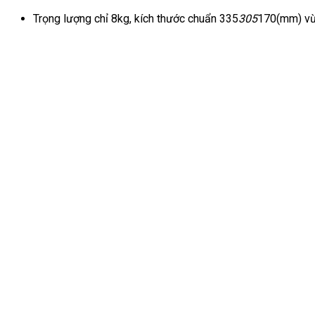
tự
Trọng lượng chỉ 8kg, kích thước chuẩn 335
305
170(mm) vừa
nhiên
hấp
dẫn
mua
ngay