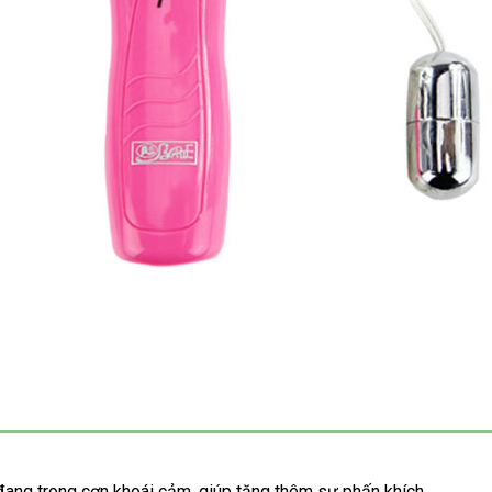
 đang trong cơn khoái cảm, giúp tăng thêm sự phấn khích.