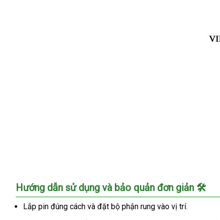
Vòng
Hướng dẫn sử dụng và bảo quản đơn giản 🛠️
3
siêu
Lắp pin đúng cách và đặt bộ phận rung vào vị trí.
cao