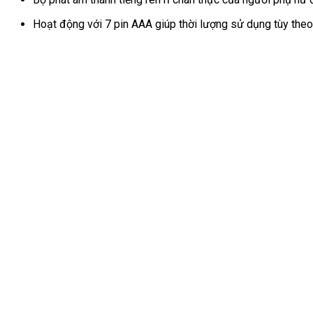
cấp
đẹp
Hoạt động với 7 pin AAA giúp thời lượng sử dụng tùy theo 
quyến
rũ
tự
nhiên
hấp
dẫn
mua
ngay