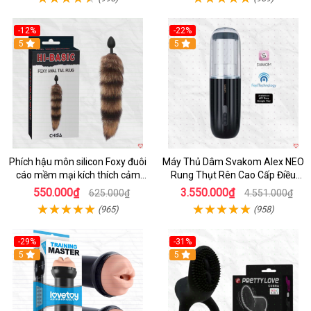
-12%
-22%
Hot
5
5
Phích hậu môn silicon Foxy đuôi
Máy Thủ Dâm Svakom Alex NEO
cáo mềm mại kích thích cảm
Rung Thụt Rên Cao Cấp Điều
giác mới
Khiển App
550.000₫
3.550.000₫
625.000₫
4.551.000₫
(965)
(958)
-29%
-31%
Hot
5
5