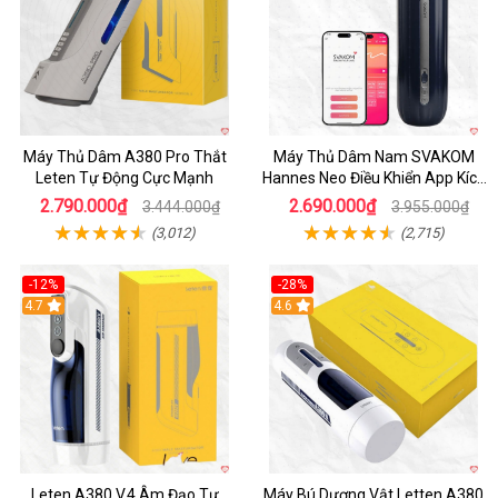
Máy Thủ Dâm A380 Pro Thắt
Máy Thủ Dâm Nam SVAKOM
Leten Tự Động Cực Mạnh
Hannes Neo Điều Khiển App Kích
Thích
2.790.000₫
2.690.000₫
3.444.000₫
3.955.000₫
(3,012)
(2,715)
-12%
-28%
Hot
4.7
Hot
4.6
Leten A380 V.4 Âm Đạo Tự
Máy Bú Dương Vật Letten A380