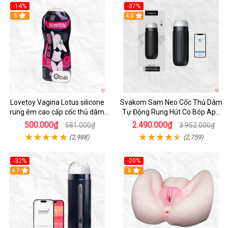
-14%
-37%
Hot
5
4.8
Lovetoy Vagina Lotus silicone
Svakom Sam Neo Cốc Thủ Dâm
rung êm cao cấp cốc thủ dâm
Tự Động Rung Hút Co Bóp App
nam
Điều Khiển
500.000₫
2.490.000₫
581.000₫
3.952.000₫
(2,988)
(2,759)
-32%
-20%
Hot
4.7
Hot
5