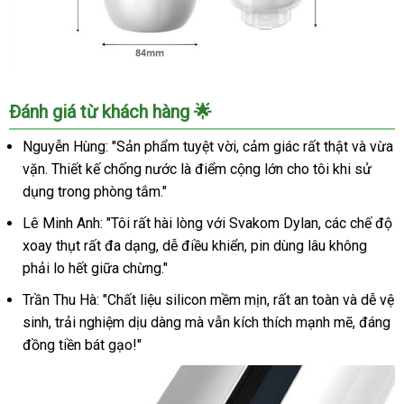
Svakom
Đánh giá từ khách hàng 🌟
Dylan
Âm
Nguyễn Hùng: "Sản phẩm tuyệt vời, cảm giác rất thật và vừa
Đạo
vặn. Thiết kế chống nước là điểm cộng lớn cho tôi khi sử
Tự
dụng trong phòng tắm."
Động
Xoay
Lê Minh Anh: "Tôi rất hài lòng với Svakom Dylan, các chế độ
Thụt
xoay thụt rất đa dạng, dễ điều khiển, pin dùng lâu không
Cực
phải lo hết giữa chừng."
Đã
Tại
Trần Thu Hà: "Chất liệu silicon mềm mịn, rất an toàn và dễ vệ
Nhà
sinh, trải nghiệm dịu dàng mà vẫn kích thích mạnh mẽ, đáng
đồng tiền bát gạo!"