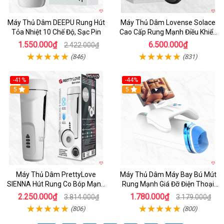
Máy Thủ Dâm DEEPU Rung Hút
Máy Thủ Dâm Lovense Solace
Tỏa Nhiệt 10 Chế Độ, Sạc Pin
Cao Cấp Rung Mạnh Điều Khiển
App
1.550.000₫
6.500.000₫
2.422.000₫
(846)
(831)
-41%
-44%
Hot
5
Hot
5
Máy Thủ Dâm PrettyLove
Máy Thủ Dâm Máy Bay Bú Mút
SIENNA Hút Rung Co Bóp Mạnh
Rung Mạnh Giá Đỡ Điện Thoại
Mẽ Nam
Chính Hãng
2.250.000₫
1.780.000₫
3.814.000₫
3.179.000₫
(806)
(800)