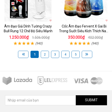
Âm Đạo Giả Dính Tường Crazy
Cốc Âm Đạo Fervent X Gai Bi
Bull Rung 12 Chế Độ Siêu Mạnh
Trong Suốt Siêu Kích Thích Nam
Giới
1.250.000₫
350.000₫
1.506.000₫
402.000₫
(940)
(940)
1
2
3
4
5
SUBMIT