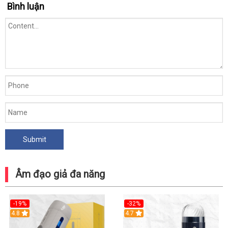
Bình luận
Động
Xoay
Thụt
Cực
Đã
Tại
Nhà
Âm đạo giả đa năng
-19%
-32%
Hot
4.8
Hot
4.7