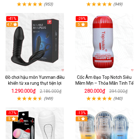
(953)
(949)
-41%
-29%
Hot
4.7
5
Đồ chơi hậu môn Yunman điều
Cốc Âm Đạo Top Notch Siêu
khiển từ xa rung thụt tiện lợi
Mềm Mịn – Thỏa Mãn Tinh Tế
1.290.000₫
280.000₫
2.186.000₫
394.000₫
(949)
(940)
-17%
-13%
5
Hot
5