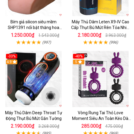
Bím giả silicon siêu mềm
Máy Thủ Dâm Leten X9-IV Cao
SHP1391 nổi bật thăng hoa
Cấp Thụt Bú Mút Rên Tỏa Nhiệt
hoàn hảo
Sạc Pin
1.250.000₫
2.180.000₫
1.543.000₫
3.963.000₫
(997)
(996)
-33%
-40%
Hot
4.9
5
Máy Thủ Dâm Deep Throat Tự
Vòng Rung Tai Thỏ Love
Động Thụt Bú Mút Gắn Tường
Moment Siêu An Toàn Kéo Dài
Thời Gian
2.190.000₫
285.000₫
3.268.000₫
475.000₫
(995)
(969)