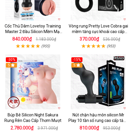
Cốc Thủ Dâm Lovetoy Training
Vòng rung Pretty Love Cobra gai
Master 2 Đầu Silicon Mềm Mại
mềm tăng cực khoái cao cấp
Tiện Lợi
chính hãng
840.000₫
370.000₫
1.183.000₫
536.000₫
(955)
(953)
-30%
-15%
Hot
5
Hot
5
Búp Bê Silicon Night Sakura
Nút chặn hậu môn silicon Mr
Rung Rên Cao Cấp Thơm Mượt
Play 10 tần số rung cao cấp tăng
khoái cảm
2.780.000₫
810.000₫
3.971.000₫
953.000₫