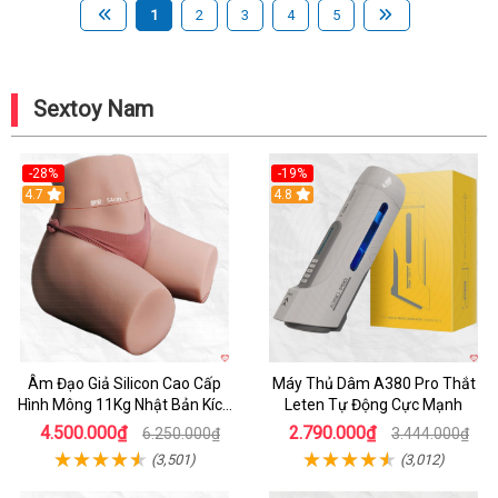
1
2
3
4
5
Sextoy Nam
-28%
-19%
4.7
Hot
4.8
Âm Đạo Giả Silicon Cao Cấp
Máy Thủ Dâm A380 Pro Thắt
Hình Mông 11Kg Nhật Bản Kích
Leten Tự Động Cực Mạnh
Thước Như Thật
4.500.000₫
2.790.000₫
6.250.000₫
3.444.000₫
(3,501)
(3,012)