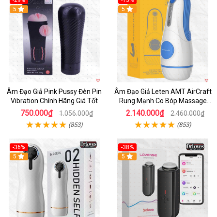
-29%
-13%
5
5
Âm Đạo Giả Pink Pussy Đèn Pin
Âm Đạo Giả Leten AMT AirCraft
Vibration Chính Hãng Giá Tốt
Rung Mạnh Co Bóp Massage
Êm Ái
750.000₫
2.140.000₫
1.056.000₫
2.460.000₫
(853)
(853)
-36%
-38%
Hot
5
Hot
5