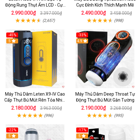
Động Rung Thụt Ấm LCD - Cực
Cực Đỉnh Kích Thích Mạnh Mẽ
Phê
2.990.000₫
2.490.000₫
3.397.000₫
3.458.000₫
(2,657)
(998)
-45%
-33%
Hot
5
Hot
4.9
Máy Thủ Dâm Leten X9-IV Cao
Máy Thủ Dâm Deep Throat Tự
Cấp Thụt Bú Mút Rên Tỏa Nhiệt
Động Thụt Bú Mút Gắn Tường
Sạc Pin
2.180.000₫
2.190.000₫
3.963.000₫
3.268.000₫
(996)
(995)
-22%
-17%
5
5