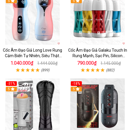
5
Hot
5
Cốc Âm Đạo Giả Long Love Rung
Cốc Âm Đạo Giả Galaku Touch In
Cảm Biến Tự Nhiên, Siêu Thật,
Rung Mạnh, Sạc Pin, Silicon
Sướng
Mềm
1.040.000₫
790.000₫
1.444.000₫
1.145.000₫
(899)
(882)
-31%
-18%
5
5