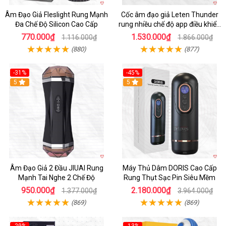
Âm Đạo Giả Fleslight Rung Mạnh
Cốc âm đạo giả Leten Thunder
Đa Chế Độ Silicon Cao Cấp
rung nhiều chế độ app điều khiển
tiện lợi
770.000₫
1.530.000₫
1.116.000₫
1.866.000₫
(880)
(877)
-31%
-45%
5
Hot
5
Âm Đạo Giả 2 Đầu JIUAI Rung
Máy Thủ Dâm DORIS Cao Cấp
Mạnh Tai Nghe 2 Chế Độ
Rung Thụt Sạc Pin Siêu Mềm
950.000₫
2.180.000₫
1.377.000₫
3.964.000₫
(869)
(869)