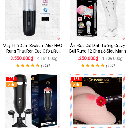
Máy Thủ Dâm Svakom Alex NEO
Âm Đạo Giả Dính Tường Crazy
Rung Thụt Rên Cao Cấp Điều
Bull Rung 12 Chế Độ Siêu Mạnh
Khiển App
3.550.000₫
1.250.000₫
4.551.000₫
1.506.000₫
(958)
(940)
-23%
-16%
5
5