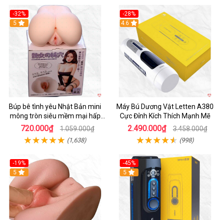
-32%
-28%
Hot
5
Hot
4.6
Búp bê tình yêu Nhật Bản mini
Máy Bú Dương Vật Letten A380
mông tròn siêu mềm mại hấp
Cực Đỉnh Kích Thích Mạnh Mẽ
dẫn
720.000₫
2.490.000₫
1.059.000₫
3.458.000₫
(1,638)
(998)
-19%
-45%
Hot
5
Hot
5