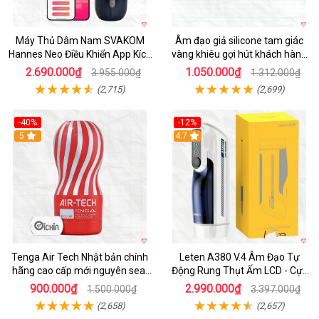
Máy Thủ Dâm Nam SVAKOM
Âm đạo giả silicone tam giác
Hannes Neo Điều Khiển App Kích
vàng khiêu gợi hút khách hàng
Thích
nam
2.690.000₫
1.050.000₫
3.955.000₫
1.312.000₫
(2,715)
(2,699)
-40%
-12%
Hot
5
Hot
4.7
Tenga Air Tech Nhật bản chính
Leten A380 V.4 Âm Đạo Tự
hãng cao cấp mới nguyên seal
Động Rung Thụt Ấm LCD - Cực
giá tốt
Phê
900.000₫
2.990.000₫
1.500.000₫
3.397.000₫
(2,658)
(2,657)