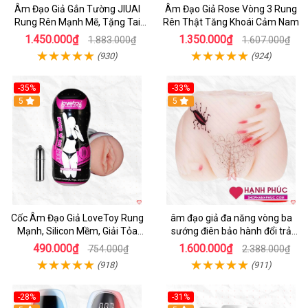
Âm Đạo Giả Gắn Tường JIUAI
Âm Đạo Giả Rose Vòng 3 Rung
Rung Rên Mạnh Mẽ, Tặng Tai
Rên Thật Tăng Khoái Cảm Nam
Nghe
1.450.000₫
1.350.000₫
1.883.000₫
1.607.000₫
(930)
(924)
-35%
-33%
5
5
Cốc Âm Đạo Giả LoveToy Rung
âm đạo giả đa năng vòng ba
Mạnh, Silicon Mềm, Giải Tỏa
sướng điên bảo hành đổi trả
Sinh Lý
nhanh
490.000₫
1.600.000₫
754.000₫
2.388.000₫
(918)
(911)
-28%
-31%