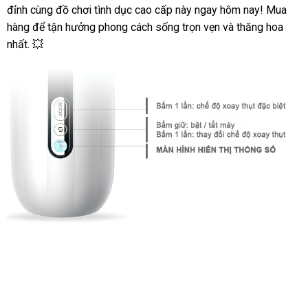
Âm
đỉnh cùng đồ chơi tình dục cao cấp này ngay hôm nay! Mua
Đạo
hàng để tận hưởng phong cách sống trọn vẹn và thăng hoa
Tự
nhất. 💥
Động
Xoay
Thụt
Cực
Đã
Tại
Nhà
Svakom
Dylan
Âm
Đạo
Tự