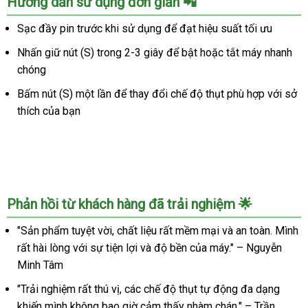
Hướng dẫn sử dụng đơn giản 📲
Alex
Neo
Sạc đầy pin trước khi sử dụng để đạt hiệu suất tối ưu
2
Nhấn giữ nút (S) trong 2-3 giây để bật hoặc tắt máy nhanh
tự
động
chóng
cao
Bấm nút (S) một lần để thay đổi chế độ thụt phù hợp với sở
cấp
thích của bạn
cho
nam
kết
nối
App
tiện
Phản hồi từ khách hàng đã trải nghiệm 🌟
lợi
"Sản phẩm tuyệt vời, chất liệu rất mềm mại và an toàn. Mình
rất hài lòng với sự tiện lợi và độ bền của máy." – Nguyễn
Minh Tâm
"Trải nghiệm rất thú vị, các chế độ thụt tự động đa dạng
khiến mình không bao giờ cảm thấy nhàm chán." – Trần