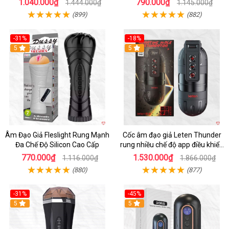
1.040.000₫
790.000₫
1.444.000₫
1.145.000₫
(899)
(882)
-31%
-18%
5
5
Âm Đạo Giả Fleslight Rung Mạnh
Cốc âm đạo giả Leten Thunder
Đa Chế Độ Silicon Cao Cấp
rung nhiều chế độ app điều khiển
tiện lợi
770.000₫
1.530.000₫
1.116.000₫
1.866.000₫
(880)
(877)
-31%
-45%
5
Hot
5