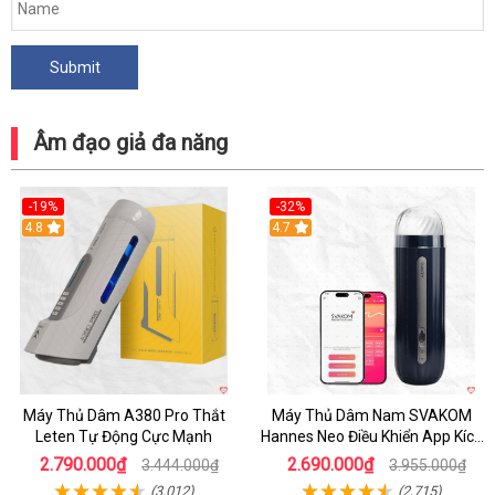
Âm đạo giả đa năng
-19%
-32%
Hot
4.8
Hot
4.7
Máy Thủ Dâm A380 Pro Thắt
Máy Thủ Dâm Nam SVAKOM
Leten Tự Động Cực Mạnh
Hannes Neo Điều Khiển App Kích
Thích
2.790.000₫
2.690.000₫
3.444.000₫
3.955.000₫
(3,012)
(2,715)