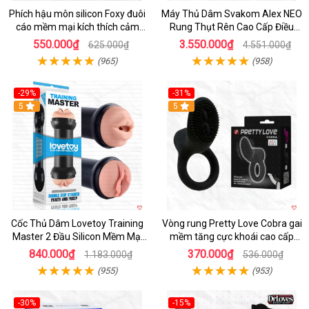
Phích hậu môn silicon Foxy đuôi
Máy Thủ Dâm Svakom Alex NEO
cáo mềm mại kích thích cảm
Rung Thụt Rên Cao Cấp Điều
giác mới
Khiển App
550.000₫
3.550.000₫
625.000₫
4.551.000₫
(965)
(958)
-29%
-31%
Hot
5
5
Cốc Thủ Dâm Lovetoy Training
Vòng rung Pretty Love Cobra gai
Master 2 Đầu Silicon Mềm Mại
mềm tăng cực khoái cao cấp
Tiện Lợi
chính hãng
840.000₫
370.000₫
1.183.000₫
536.000₫
(955)
(953)
-30%
-15%