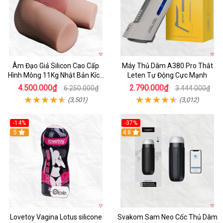
Âm Đạo Giả Silicon Cao Cấp
Máy Thủ Dâm A380 Pro Thắt
Hình Mông 11Kg Nhật Bản Kích
Leten Tự Động Cực Mạnh
Thước Như Thật
4.500.000₫
2.790.000₫
6.250.000₫
3.444.000₫
(3,501)
(3,012)
-14%
-37%
Hot
5
4.8
Lovetoy Vagina Lotus silicone
Svakom Sam Neo Cốc Thủ Dâm