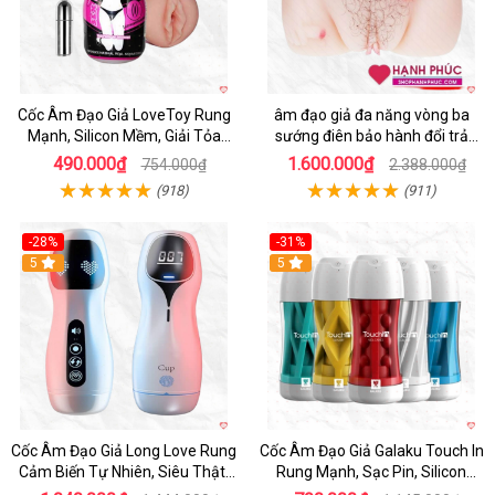
Cốc Âm Đạo Giả LoveToy Rung
âm đạo giả đa năng vòng ba
Mạnh, Silicon Mềm, Giải Tỏa
sướng điên bảo hành đổi trả
Sinh Lý
nhanh
490.000₫
1.600.000₫
754.000₫
2.388.000₫
(918)
(911)
-28%
-31%
5
Hot
5
Cốc Âm Đạo Giả Long Love Rung
Cốc Âm Đạo Giả Galaku Touch In
Cảm Biến Tự Nhiên, Siêu Thật,
Rung Mạnh, Sạc Pin, Silicon
Sướng
Mềm