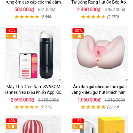
rung êm cao cấp cốc thủ dâm
Tự Động Rung Hút Co Bóp App
nam
Điều Khiển
500.000₫
2.490.000₫
581.000₫
3.952.000₫
(2,988)
(2,759)
-32%
-20%
Hot
4.7
Hot
5
Máy Thủ Dâm Nam SVAKOM
Âm đạo giả silicone tam giác
Hannes Neo Điều Khiển App Kích
vàng khiêu gợi hút khách hàng
Thích
nam
2.690.000₫
1.050.000₫
3.955.000₫
1.312.000₫
(2,715)
(2,699)
-40%
-12%
Hot
5
Hot
4.7