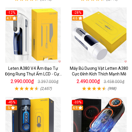
-12%
-28%
Hot
4.7
Hot
4.6
Leten A380 V.4 Âm Đạo Tự
Máy Bú Dương Vật Letten A380
Động Rung Thụt Ấm LCD - Cực
Cực Đỉnh Kích Thích Mạnh Mẽ
Phê
2.990.000₫
2.490.000₫
3.397.000₫
3.458.000₫
(2,657)
(998)
-45%
-33%
Hot
5
Hot
4.9