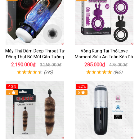
Máy Thủ Dâm Deep Throat Tự
Vòng Rung Tai Thỏ Love
Động Thụt Bú Mút Gắn Tường
Moment Siêu An Toàn Kéo Dài
Thời Gian
2.190.000₫
285.000₫
3.268.000₫
475.000₫
(995)
(969)
-12%
-22%
Hot
5
5