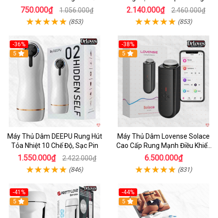
Êm Ái
750.000₫
2.140.000₫
1.056.000₫
2.460.000₫
(853)
(853)
-36%
-38%
Hot
5
Hot
5
Máy Thủ Dâm DEEPU Rung Hút
Máy Thủ Dâm Lovense Solace
Tỏa Nhiệt 10 Chế Độ, Sạc Pin
Cao Cấp Rung Mạnh Điều Khiển
App
1.550.000₫
6.500.000₫
2.422.000₫
(846)
(831)
-41%
-44%
Hot
5
Hot
5