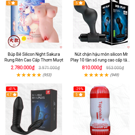
Hot
5
Hot
5
Búp Bê Silicon Night Sakura
Nút chặn hậu môn silicon Mr
Rung Rên Cao Cấp Thơm Mượt
Play 10 tần số rung cao cấp tăng
khoái cảm
2.780.000₫
810.000₫
3.971.000₫
953.000₫
(953)
(949)
-41%
-29%
Hot
4.7
5