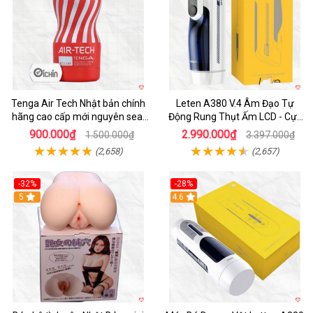
Tenga Air Tech Nhật bản chính
Leten A380 V.4 Âm Đạo Tự
hãng cao cấp mới nguyên seal
Động Rung Thụt Ấm LCD - Cực
giá tốt
Phê
900.000₫
2.990.000₫
1.500.000₫
3.397.000₫
(2,658)
(2,657)
-32%
-28%
Hot
5
Hot
4.6