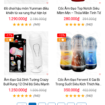
Đồ chơi hậu môn Yunman điều
Cốc Âm Đạo Top Notch Siêu
khiển từ xa rung thụt tiện lợi
Mềm Mịn – Thỏa Mãn Tinh Tế
1.290.000₫
280.000₫
2.186.000₫
394.000₫
(949)
(940)
-17%
-13%
5
Hot
5
Âm Đạo Giả Dính Tường Crazy
Cốc Âm Đạo Fervent X Gai Bi
Bull Rung 12 Chế Độ Siêu Mạnh
Trong Suốt Siêu Kích Thích Nam
Giới
1.250.000₫
350.000₫
1.506.000₫
402.000₫
(940)
(940)