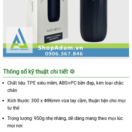
Svakom
Thông số kỹ thuật chi tiết ⚙️
Alex
Neo
Chất liệu: TPE siêu mềm, ABS+PC bền đẹp, kim loại chắc
2
chắn
tự
động
Kích thước: 300 x Φ86mm vừa tay cầm, thuận tiện cho mọi
cao
tư thế
cấp
Trọng lượng: 950g nhẹ nhàng, dễ dàng mang theo mọi lúc
cho
mọi nơi
nam