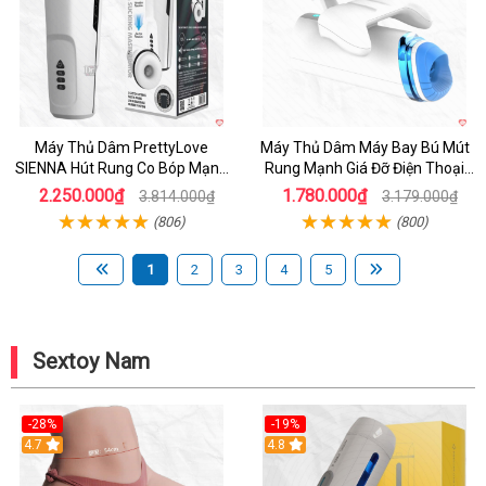
Máy Thủ Dâm PrettyLove
Máy Thủ Dâm Máy Bay Bú Mút
SIENNA Hút Rung Co Bóp Mạnh
Rung Mạnh Giá Đỡ Điện Thoại
Mẽ Nam
Chính Hãng
2.250.000₫
1.780.000₫
3.814.000₫
3.179.000₫
(806)
(800)
1
2
3
4
5
Sextoy Nam
-28%
-19%
4.7
Hot
4.8