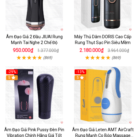
Âm Đạo Giả 2 Đầu JIUAI Rung
Máy Thủ Dâm DORIS Cao Cấp
Mạnh Tai Nghe 2 Chế Độ
Rung Thụt Sạc Pin Siêu Mềm
950.000₫
2.180.000₫
1.377.000₫
3.964.000₫
(869)
(869)
-29%
-13%
5
5
Âm Đạo Giả Pink Pussy Đèn Pin
Âm Đạo Giả Leten AMT AirCraft
Vibration Chính Hãng Giá Tốt
Rung Mạnh Co Bóp Massage