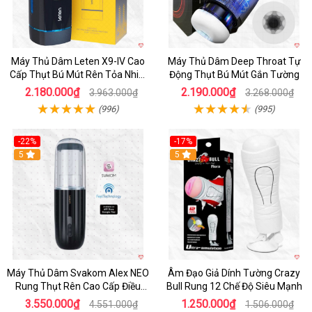
Máy Thủ Dâm Leten X9-IV Cao
Máy Thủ Dâm Deep Throat Tự
Cấp Thụt Bú Mút Rên Tỏa Nhiệt
Động Thụt Bú Mút Gắn Tường
Sạc Pin
2.180.000₫
2.190.000₫
3.963.000₫
3.268.000₫
(996)
(995)
-22%
-17%
5
5
Máy Thủ Dâm Svakom Alex NEO
Âm Đạo Giả Dính Tường Crazy
Rung Thụt Rên Cao Cấp Điều
Bull Rung 12 Chế Độ Siêu Mạnh
Khiển App
3.550.000₫
1.250.000₫
4.551.000₫
1.506.000₫