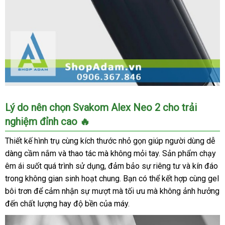
Svakom
Lý do nên chọn Svakom Alex Neo 2 cho trải
Alex
nghiệm đỉnh cao 🔥
Neo
2
Thiết kế hình trụ cùng kích thước nhỏ gọn giúp người dùng dễ
tự
dàng cầm nắm và thao tác mà không mỏi tay. Sản phẩm chạy
động
êm ái suốt quá trình sử dụng, đảm bảo sự riêng tư và kín đáo
cao
trong không gian sinh hoạt chung. Bạn có thể kết hợp cùng gel
cấp
cho
bôi trơn để cảm nhận sự mượt mà tối ưu mà không ảnh hưởng
nam
đến chất lượng hay độ bền của máy.
kết
nối