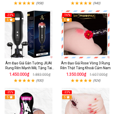
(958)
(940)
-23%
-16%
5
5
Âm Đạo Giả Gắn Tường JIUAI
Âm Đạo Giả Rose Vòng 3 Rung
Rung Rên Mạnh Mẽ, Tặng Tai
Rên Thật Tăng Khoái Cảm Nam
Nghe
1.450.000₫
1.350.000₫
1.883.000₫
1.607.000₫
(930)
(924)
-35%
-33%
5
5