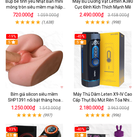
Búp bê tình yêu Nhật Bản mini
Máy Bú Dương Vật Letten A380
mông tròn siêu mềm mại hấp
Cực Đỉnh Kích Thích Mạnh Mẽ
dẫn
720.000₫
2.490.000₫
1.059.000₫
3.458.000₫
(1,638)
(998)
-19%
-45%
Hot
5
Hot
5
Bím giả silicon siêu mềm
Máy Thủ Dâm Leten X9-IV Cao
SHP1391 nổi bật thăng hoa
Cấp Thụt Bú Mút Rên Tỏa Nhiệt
hoàn hảo
Sạc Pin
1.250.000₫
2.180.000₫
1.543.000₫
3.963.000₫
(997)
(996)
-33%
-40%
Hot
4.9
5