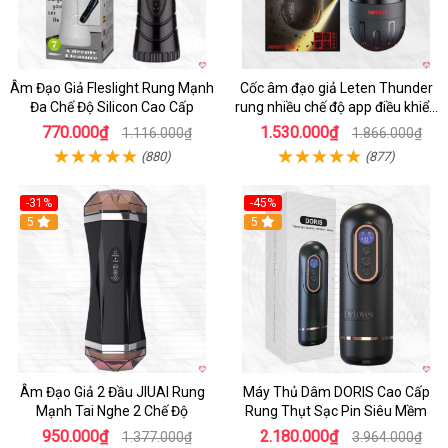
Âm Đạo Giả Fleslight Rung Mạnh
Cốc âm đạo giả Leten Thunder
Đa Chế Độ Silicon Cao Cấp
rung nhiều chế độ app điều khiển
tiện lợi
770.000₫
1.530.000₫
1.116.000₫
1.866.000₫
(880)
(877)
-31%
-45%
5
Hot
5
Âm Đạo Giả 2 Đầu JIUAI Rung
Máy Thủ Dâm DORIS Cao Cấp
Mạnh Tai Nghe 2 Chế Độ
Rung Thụt Sạc Pin Siêu Mềm
950.000₫
2.180.000₫
1.377.000₫
3.964.000₫