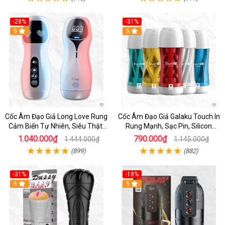
-28%
-31%
5
Hot
5
Cốc Âm Đạo Giả Long Love Rung
Cốc Âm Đạo Giả Galaku Touch In
Cảm Biến Tự Nhiên, Siêu Thật,
Rung Mạnh, Sạc Pin, Silicon
Sướng
Mềm
1.040.000₫
790.000₫
1.444.000₫
1.145.000₫
(899)
(882)
-31%
-18%
5
5