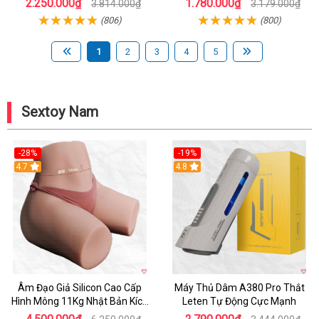
2.250.000₫
1.780.000₫
3.814.000₫
3.179.000₫
(806)
(800)
1
2
3
4
5
Sextoy Nam
-28%
-19%
4.7
Hot
4.8
Âm Đạo Giả Silicon Cao Cấp
Máy Thủ Dâm A380 Pro Thắt
Hình Mông 11Kg Nhật Bản Kích
Leten Tự Động Cực Mạnh
Thước Như Thật