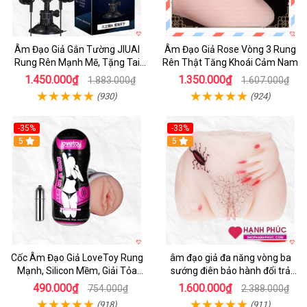
Âm Đạo Giả Gắn Tường JIUAI
Âm Đạo Giả Rose Vòng 3 Rung
Rung Rên Mạnh Mẽ, Tặng Tai
Rên Thật Tăng Khoái Cảm Nam
Nghe
1.450.000₫
1.350.000₫
1.883.000₫
1.607.000₫
(930)
(924)
-35%
-33%
5
5
Cốc Âm Đạo Giả LoveToy Rung
âm đạo giả đa năng vòng ba
Mạnh, Silicon Mềm, Giải Tỏa
sướng điên bảo hành đổi trả
Sinh Lý
nhanh
490.000₫
1.600.000₫
754.000₫
2.388.000₫
(918)
(911)