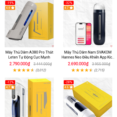
-19%
-32%
Hot
4.8
Hot
4.7
Máy Thủ Dâm A380 Pro Thắt
Máy Thủ Dâm Nam SVAKOM
Leten Tự Động Cực Mạnh
Hannes Neo Điều Khiển App Kích
Thích
2.790.000₫
2.690.000₫
3.444.000₫
3.955.000₫
(3,012)
(2,715)
-12%
-28%
Hot
4.7
Hot
4.6