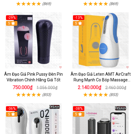
(869)
(869)
-29%
-13%
5
5
Âm Đạo Giả Pink Pussy Đèn Pin
Âm Đạo Giả Leten AMT AirCraft
Vibration Chính Hãng Giá Tốt
Rung Mạnh Co Bóp Massage
Êm Ái
750.000₫
2.140.000₫
1.056.000₫
2.460.000₫
(853)
(853)
-36%
-38%
Hot
5
Hot
5