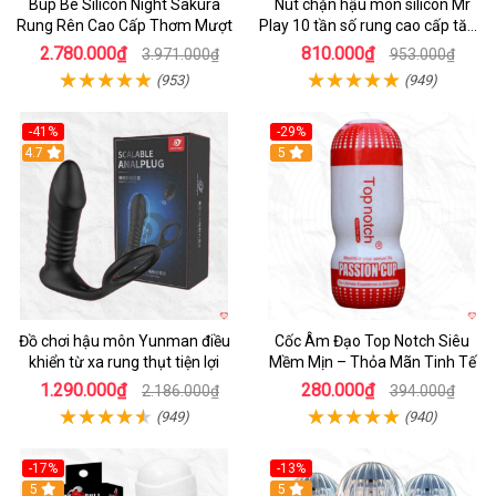
Búp Bê Silicon Night Sakura
Nút chặn hậu môn silicon Mr
Rung Rên Cao Cấp Thơm Mượt
Play 10 tần số rung cao cấp tăng
khoái cảm
2.780.000₫
810.000₫
3.971.000₫
953.000₫
(953)
(949)
-41%
-29%
Hot
4.7
5
Đồ chơi hậu môn Yunman điều
Cốc Âm Đạo Top Notch Siêu
khiển từ xa rung thụt tiện lợi
Mềm Mịn – Thỏa Mãn Tinh Tế
1.290.000₫
280.000₫
2.186.000₫
394.000₫
(949)
(940)
-17%
-13%
5
Hot
5