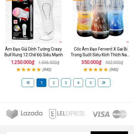
Âm Đạo Giả Dính Tường Crazy
Cốc Âm Đạo Fervent X Gai Bi
Bull Rung 12 Chế Độ Siêu Mạnh
Trong Suốt Siêu Kích Thích Nam
Giới
1.250.000₫
350.000₫
1.506.000₫
402.000₫
(940)
(940)
1
2
3
4
5