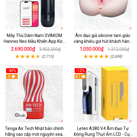
Máy Thủ Dâm Nam SVAKOM
Âm đạo giả silicone tam giác
Hannes Neo Điều Khiển App Kích
vàng khiêu gợi hút khách hàng
Thích
nam
2.690.000₫
1.050.000₫
3.955.000₫
1.312.000₫
(2,715)
(2,699)
-40%
-12%
Hot
5
Hot
4.7
Tenga Air Tech Nhật bản chính
Leten A380 V.4 Âm Đạo Tự
hãng cao cấp mới nguyên seal
Động Rung Thụt Ấm LCD - Cực