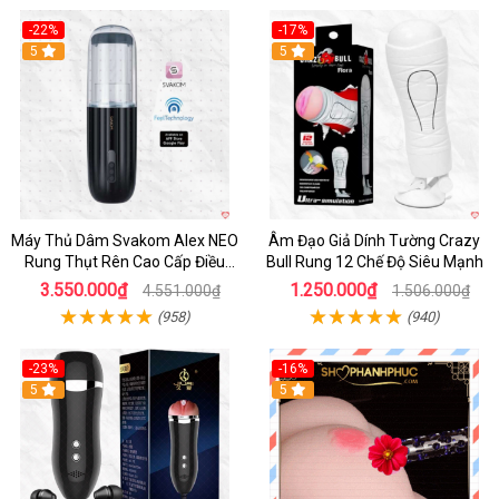
-22%
-17%
5
5
Máy Thủ Dâm Svakom Alex NEO
Âm Đạo Giả Dính Tường Crazy
Rung Thụt Rên Cao Cấp Điều
Bull Rung 12 Chế Độ Siêu Mạnh
Khiển App
3.550.000₫
1.250.000₫
4.551.000₫
1.506.000₫
(958)
(940)
-23%
-16%
5
5