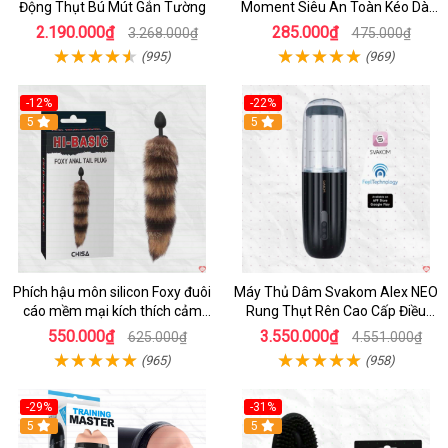
Động Thụt Bú Mút Gắn Tường
Moment Siêu An Toàn Kéo Dài
Thời Gian
2.190.000₫
285.000₫
3.268.000₫
475.000₫
(995)
(969)
-12%
-22%
Hot
5
5
Phích hậu môn silicon Foxy đuôi
Máy Thủ Dâm Svakom Alex NEO
cáo mềm mại kích thích cảm
Rung Thụt Rên Cao Cấp Điều
giác mới
Khiển App
550.000₫
3.550.000₫
625.000₫
4.551.000₫
(965)
(958)
-29%
-31%
Hot
5
5