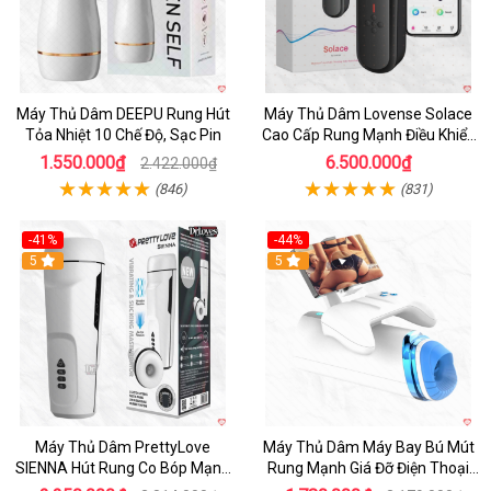
Máy Thủ Dâm DEEPU Rung Hút
Máy Thủ Dâm Lovense Solace
Tỏa Nhiệt 10 Chế Độ, Sạc Pin
Cao Cấp Rung Mạnh Điều Khiển
App
1.550.000₫
6.500.000₫
2.422.000₫
(846)
(831)
-41%
-44%
Hot
5
Hot
5
Máy Thủ Dâm PrettyLove
Máy Thủ Dâm Máy Bay Bú Mút
SIENNA Hút Rung Co Bóp Mạnh
Rung Mạnh Giá Đỡ Điện Thoại
Mẽ Nam
Chính Hãng