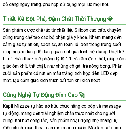
dễ dàng ngụy trang, phù hợp sử dụng mọi lúc mọi nơi.
Thiết Kế Đột Phá, Đậm Chất Thời Thượng 💎
Sản phẩm được chế tác từ chất liệu Silicon cao cấp, chuyên
dùng trong chế tạo các bộ phận giả y khoa. Nhằm mang đến
cảm giác tự nhiên, sạch sẽ, an toàn, lõi bên trong trong suốt
giúp người dùng dễ dàng quan sát quá trình sử dụng. Thiết kế
tỉ mỉ, chân thực, mô phỏng tỷ lệ 1:1 của âm đạo thật, giúp cảm
giác ôm khít, thít chặt, như những cô gái trẻ nóng bỏng. Phần
cuối sản phẩm có nút ấn màu trắng, tích hợp đèn LED đẹp
mắt, tạo cảm giác kích thích bất tận khi kích hoạt.
Công Nghệ Tự Động Đỉnh Cao 🚀
Kapil Mizzze tự hào sở hữu chức năng co bóp và massage
tự động, mang đến trải nghiệm chân thực nhất cho người
dùng. Khi bật công tắc, sản phẩm hoạt động nhẹ nhàng, tự
điều chỉnh, giúp thỏa mãn mọi mong muốn. Mỗi lần sử dụng