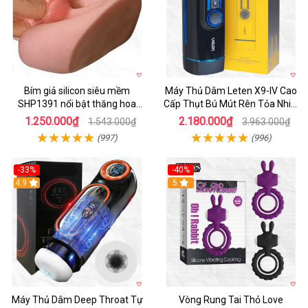
Bím giả silicon siêu mềm
Máy Thủ Dâm Leten X9-IV Cao
SHP1391 nổi bật thăng hoa
Cấp Thụt Bú Mút Rên Tỏa Nhiệt
hoàn hảo
Sạc Pin
1.250.000₫
2.180.000₫
1.543.000₫
3.963.000₫
(997)
(996)
-33%
-40%
Hot
4.9
5
Máy Thủ Dâm Deep Throat Tự
Vòng Rung Tai Thỏ Love