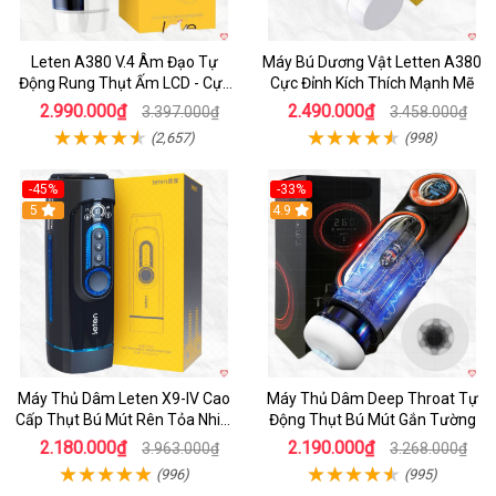
Leten A380 V.4 Âm Đạo Tự
Máy Bú Dương Vật Letten A380
Động Rung Thụt Ấm LCD - Cực
Cực Đỉnh Kích Thích Mạnh Mẽ
Phê
2.990.000₫
2.490.000₫
3.397.000₫
3.458.000₫
(2,657)
(998)
-45%
-33%
Hot
5
Hot
4.9
Máy Thủ Dâm Leten X9-IV Cao
Máy Thủ Dâm Deep Throat Tự
Cấp Thụt Bú Mút Rên Tỏa Nhiệt
Động Thụt Bú Mút Gắn Tường
Sạc Pin
2.180.000₫
2.190.000₫
3.963.000₫
3.268.000₫
(996)
(995)