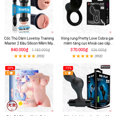
Cốc Thủ Dâm Lovetoy Training
Vòng rung Pretty Love Cobra gai
Master 2 Đầu Silicon Mềm Mại
mềm tăng cực khoái cao cấp
Tiện Lợi
chính hãng
840.000₫
370.000₫
1.183.000₫
536.000₫
(955)
(953)
-30%
-15%
Hot
5
Hot
5