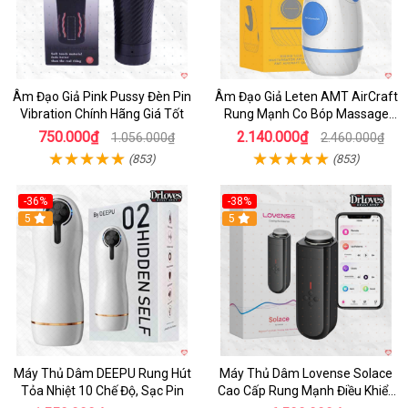
Âm Đạo Giả Pink Pussy Đèn Pin
Âm Đạo Giả Leten AMT AirCraft
Vibration Chính Hãng Giá Tốt
Rung Mạnh Co Bóp Massage
Êm Ái
750.000₫
2.140.000₫
1.056.000₫
2.460.000₫
(853)
(853)
-36%
-38%
Hot
5
Hot
5
Máy Thủ Dâm DEEPU Rung Hút
Máy Thủ Dâm Lovense Solace
Tỏa Nhiệt 10 Chế Độ, Sạc Pin
Cao Cấp Rung Mạnh Điều Khiển
App