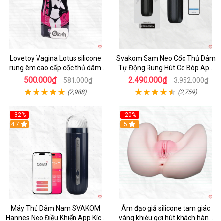
Lovetoy Vagina Lotus silicone
Svakom Sam Neo Cốc Thủ Dâm
rung êm cao cấp cốc thủ dâm
Tự Động Rung Hút Co Bóp App
nam
Điều Khiển
500.000₫
2.490.000₫
581.000₫
3.952.000₫
(2,988)
(2,759)
-32%
-20%
Hot
4.7
Hot
5
Máy Thủ Dâm Nam SVAKOM
Âm đạo giả silicone tam giác
Hannes Neo Điều Khiển App Kích
vàng khiêu gợi hút khách hàng