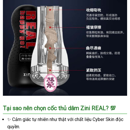
Bản
cao
cấp
cực
sướng
Sextoy
Tại sao nên chọn cốc thủ dâm Zini REAL? 💯
cốc
thủ
✨ Cảm giác tự nhiên như thật với chất liệu Cyber Skin độc
dâm
quyền.
Zini