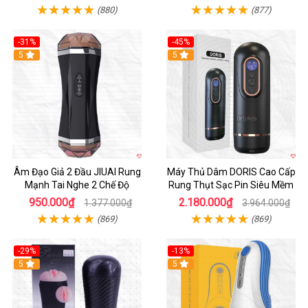
(880)
(877)
-31%
-45%
5
Hot
5
Âm Đạo Giả 2 Đầu JIUAI Rung
Máy Thủ Dâm DORIS Cao Cấp
Mạnh Tai Nghe 2 Chế Độ
Rung Thụt Sạc Pin Siêu Mềm
950.000₫
2.180.000₫
1.377.000₫
3.964.000₫
(869)
(869)
-29%
-13%
5
5