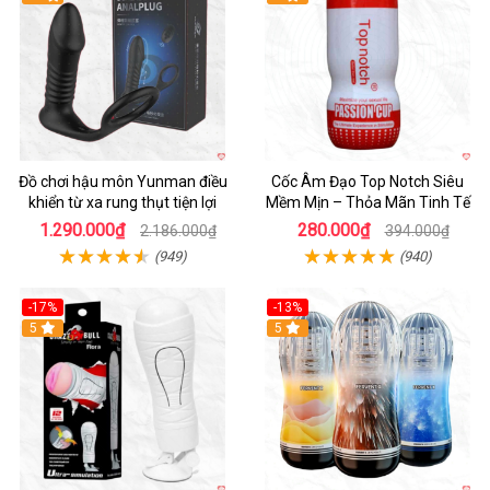
Đồ chơi hậu môn Yunman điều
Cốc Âm Đạo Top Notch Siêu
khiển từ xa rung thụt tiện lợi
Mềm Mịn – Thỏa Mãn Tinh Tế
1.290.000₫
280.000₫
2.186.000₫
394.000₫
(949)
(940)
-17%
-13%
5
Hot
5