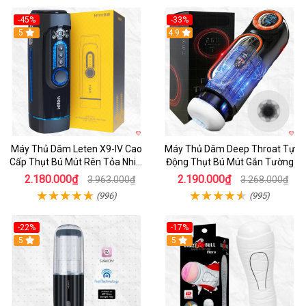
-45%
-33%
Hot
5
Hot
4.9
Máy Thủ Dâm Leten X9-IV Cao
Máy Thủ Dâm Deep Throat Tự
Cấp Thụt Bú Mút Rên Tỏa Nhiệt
Động Thụt Bú Mút Gắn Tường
Sạc Pin
2.180.000₫
2.190.000₫
3.963.000₫
3.268.000₫
(996)
(995)
-22%
-17%
5
5