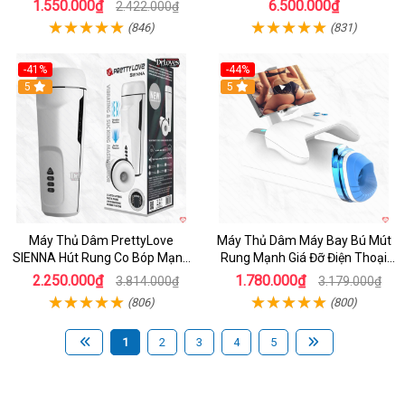
1.550.000₫
6.500.000₫
2.422.000₫
(846)
(831)
-41%
-44%
Hot
5
Hot
5
Máy Thủ Dâm PrettyLove
Máy Thủ Dâm Máy Bay Bú Mút
SIENNA Hút Rung Co Bóp Mạnh
Rung Mạnh Giá Đỡ Điện Thoại
Mẽ Nam
Chính Hãng
2.250.000₫
1.780.000₫
3.814.000₫
3.179.000₫
(806)
(800)
1
2
3
4
5