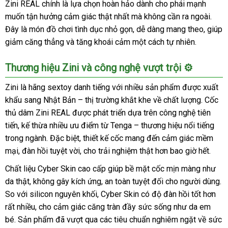
Zini REAL chính là lựa chọn hoàn hảo dành cho phái mạnh
muốn tận hưởng cảm giác thật nhất mà không cần ra ngoài.
Đây là món đồ chơi tình dục nhỏ gọn, dễ dàng mang theo, giúp
giảm căng thẳng và tăng khoái cảm một cách tự nhiên.
Thương hiệu Zini và công nghệ vượt trội ⚙️
Zini là hãng sextoy danh tiếng với nhiều sản phẩm được xuất
khẩu sang Nhật Bản – thị trường khắt khe về chất lượng. Cốc
thủ dâm Zini REAL được phát triển dựa trên công nghệ tiên
tiến, kế thừa nhiều ưu điểm từ Tenga – thương hiệu nổi tiếng
trong ngành. Đặc biệt, thiết kế cốc mang đến cảm giác mềm
mại, đàn hồi tuyệt vời, cho trải nghiệm thật hơn bao giờ hết.
Chất liệu Cyber Skin cao cấp giúp bề mặt cốc mịn màng như
da thật, không gây kích ứng, an toàn tuyệt đối cho người dùng.
So với silicon nguyên khối, Cyber Skin có độ đàn hồi tốt hơn
rất nhiều, cho cảm giác căng tràn đầy sức sống như da em
bé. Sản phẩm đã vượt qua các tiêu chuẩn nghiêm ngặt về sức