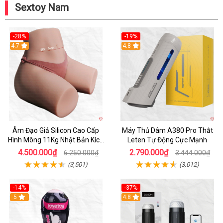
Sextoy Nam
-28%
-19%
4.7
Hot
4.8
Âm Đạo Giả Silicon Cao Cấp
Máy Thủ Dâm A380 Pro Thắt
Hình Mông 11Kg Nhật Bản Kích
Leten Tự Động Cực Mạnh
Thước Như Thật
4.500.000₫
2.790.000₫
6.250.000₫
3.444.000₫
(3,501)
(3,012)
-14%
-37%
Hot
5
4.8