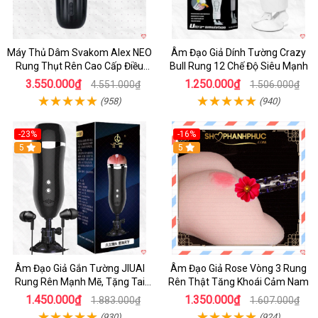
Máy Thủ Dâm Svakom Alex NEO
Âm Đạo Giả Dính Tường Crazy
Rung Thụt Rên Cao Cấp Điều
Bull Rung 12 Chế Độ Siêu Mạnh
Khiển App
3.550.000₫
1.250.000₫
4.551.000₫
1.506.000₫
(958)
(940)
-23%
-16%
5
5
Âm Đạo Giả Gắn Tường JIUAI
Âm Đạo Giả Rose Vòng 3 Rung
Rung Rên Mạnh Mẽ, Tặng Tai
Rên Thật Tăng Khoái Cảm Nam
Nghe
1.450.000₫
1.350.000₫
1.883.000₫
1.607.000₫
(930)
(924)