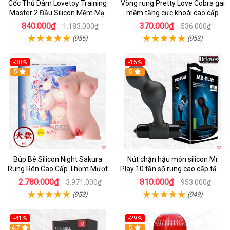
Cốc Thủ Dâm Lovetoy Training
Vòng rung Pretty Love Cobra gai
Master 2 Đầu Silicon Mềm Mại
mềm tăng cực khoái cao cấp
Tiện Lợi
chính hãng
840.000₫
370.000₫
1.183.000₫
536.000₫
(955)
(953)
-30%
-15%
Hot
5
Hot
5
Búp Bê Silicon Night Sakura
Nút chặn hậu môn silicon Mr
Rung Rên Cao Cấp Thơm Mượt
Play 10 tần số rung cao cấp tăng
khoái cảm
2.780.000₫
810.000₫
3.971.000₫
953.000₫
(953)
(949)
-41%
-29%
Hot
4.7
5