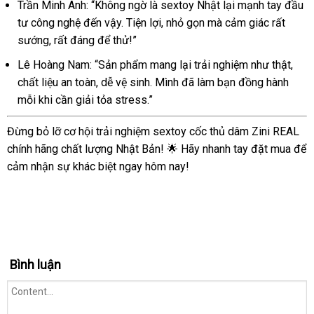
Nhật
Trần Minh Anh: “Không ngờ là sextoy Nhật lại mạnh tay đầu
cực
Bản
tư công nghệ đến vậy. Tiện lợi, nhỏ gọn mà cảm giác rất
sướng
cao
sướng, rất đáng để thử!”
cấp
cực
Lê Hoàng Nam: “Sản phẩm mang lại trải nghiệm như thật,
sướng
chất liệu an toàn, dễ vệ sinh. Mình đã làm bạn đồng hành
mỗi khi cần giải tỏa stress.”
Đừng bỏ lỡ cơ hội trải nghiệm sextoy cốc thủ dâm Zini REAL
chính hãng chất lượng Nhật Bản! 🌟 Hãy nhanh tay đặt mua để
cảm nhận sự khác biệt ngay hôm nay!
Bình luận