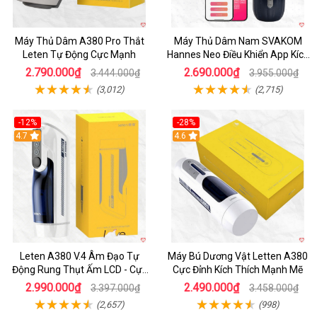
Máy Thủ Dâm A380 Pro Thắt
Máy Thủ Dâm Nam SVAKOM
Leten Tự Động Cực Mạnh
Hannes Neo Điều Khiển App Kích
Thích
2.790.000₫
2.690.000₫
3.444.000₫
3.955.000₫
(3,012)
(2,715)
-12%
-28%
Hot
4.7
Hot
4.6
Leten A380 V.4 Âm Đạo Tự
Máy Bú Dương Vật Letten A380
Động Rung Thụt Ấm LCD - Cực
Cực Đỉnh Kích Thích Mạnh Mẽ
Phê
2.990.000₫
2.490.000₫
3.397.000₫
3.458.000₫
(2,657)
(998)