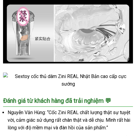
Sextoy
cốc
thủ
dâm
Sextoy
Zini
Đánh giá từ khách hàng đã trải nghiệm 💬
cốc
REAL
thủ
Nguyễn Văn Hùng: “Cốc Zini REAL chất lượng thật sự tuyệt
Nhật
dâm
Bản
vời, cảm giác sử dụng rất chân thật và dễ chịu. Mình rất hài
Zini
cao
lòng với độ mềm mại và đàn hồi của sản phẩm.”
REAL
cấp