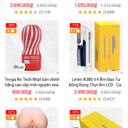
Thích
nam
2.690.000₫
1.050.000₫
3.955.000₫
1.312.000₫
(2,715)
(2,699)
-40%
-12%
Hot
5
Hot
4.7
Tenga Air Tech Nhật bản chính
Leten A380 V.4 Âm Đạo Tự
hãng cao cấp mới nguyên seal
Động Rung Thụt Ấm LCD - Cực
giá tốt
Phê
900.000₫
2.990.000₫
1.500.000₫
3.397.000₫
(2,658)
(2,657)
-32%
-28%
Hot
5
Hot
4.6