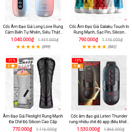
Cốc Âm Đạo Giả Long Love Rung
Cốc Âm Đạo Giả Galaku Touch In
Cảm Biến Tự Nhiên, Siêu Thật,
Rung Mạnh, Sạc Pin, Silicon
Sướng
Mềm
1.040.000₫
790.000₫
1.444.000₫
1.145.000₫
(899)
(882)
-31%
-18%
5
5
Âm Đạo Giả Fleslight Rung Mạnh
Cốc âm đạo giả Leten Thunder
Đa Chế Độ Silicon Cao Cấp
rung nhiều chế độ app điều khiển
tiện lợi
770.000₫
1.530.000₫
1.116.000₫
1.866.000₫