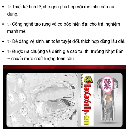
REAL
✨ Thiết kế tinh tế, nhỏ gọn phù hợp với mọi nhu cầu sử
Nhật
dụng.
Bản
✨ Công nghệ tạo rung và co bóp hiện đại cho trải nghiệm
cao
mạnh mẽ.
cấp
cực
✨ Dễ dàng vệ sinh, an toàn tuyệt đối, thích hợp dùng lâu dài.
sướng
✨ Được ưa chuộng và đánh giá cao tại thị trường Nhật Bản
– chuẩn mực chất lượng toàn cầu.