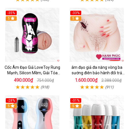
-35%
-33%
5
5
Cốc Âm Đạo Giả LoveToy Rung
âm đạo giả đa năng vòng ba
Mạnh, Silicon Mềm, Giải Tỏa
sướng điên bảo hành đổi trả
Sinh Lý
nhanh
490.000₫
1.600.000₫
754.000₫
2.388.000₫
(918)
(911)
-28%
-31%
5
Hot
5