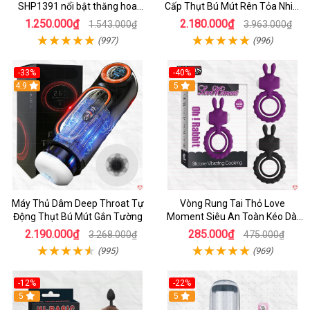
SHP1391 nổi bật thăng hoa
Cấp Thụt Bú Mút Rên Tỏa Nhiệt
hoàn hảo
Sạc Pin
1.250.000₫
2.180.000₫
1.543.000₫
3.963.000₫
(997)
(996)
-33%
-40%
Hot
4.9
5
Máy Thủ Dâm Deep Throat Tự
Vòng Rung Tai Thỏ Love
Động Thụt Bú Mút Gắn Tường
Moment Siêu An Toàn Kéo Dài
Thời Gian
2.190.000₫
285.000₫
3.268.000₫
475.000₫
(995)
(969)
-12%
-22%
Hot
5
5