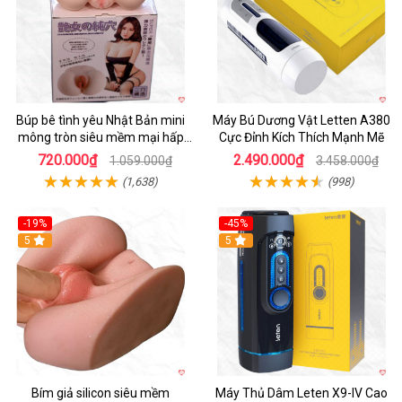
Búp bê tình yêu Nhật Bản mini
Máy Bú Dương Vật Letten A380
mông tròn siêu mềm mại hấp
Cực Đỉnh Kích Thích Mạnh Mẽ
dẫn
720.000₫
2.490.000₫
1.059.000₫
3.458.000₫
(1,638)
(998)
-19%
-45%
Hot
5
Hot
5
Bím giả silicon siêu mềm
Máy Thủ Dâm Leten X9-IV Cao