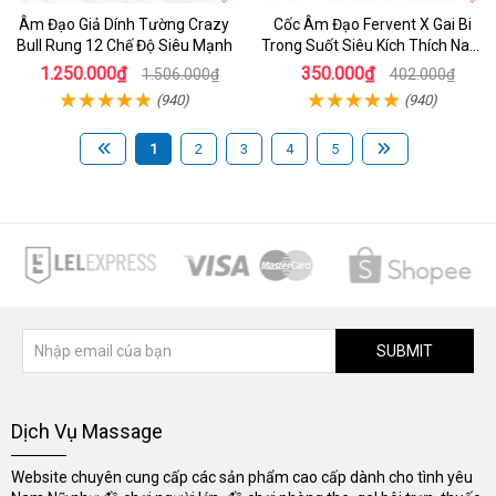
Âm Đạo Giả Dính Tường Crazy
Cốc Âm Đạo Fervent X Gai Bi
Bull Rung 12 Chế Độ Siêu Mạnh
Trong Suốt Siêu Kích Thích Nam
Giới
1.250.000₫
350.000₫
1.506.000₫
402.000₫
(940)
(940)
1
2
3
4
5
SUBMIT
Dịch Vụ Massage
Website chuyên cung cấp các sản phẩm cao cấp dành cho tình yêu