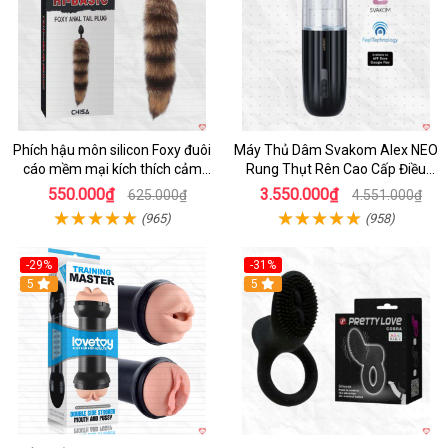
Phích hậu môn silicon Foxy đuôi
Máy Thủ Dâm Svakom Alex NEO
cáo mềm mại kích thích cảm
Rung Thụt Rên Cao Cấp Điều
giác mới
Khiển App
550.000₫
3.550.000₫
625.000₫
4.551.000₫
(965)
(958)
-29%
-31%
Hot
5
5