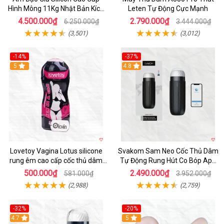
Hình Mông 11Kg Nhật Bản Kích
Leten Tự Động Cực Mạnh
Thước Như Thật
4.500.000₫
2.790.000₫
6.250.000₫
3.444.000₫
(3,501)
(3,012)
-14%
-37%
Hot
5
4.8
Lovetoy Vagina Lotus silicone
Svakom Sam Neo Cốc Thủ Dâm
rung êm cao cấp cốc thủ dâm
Tự Động Rung Hút Co Bóp App
nam
Điều Khiển
500.000₫
2.490.000₫
581.000₫
3.952.000₫
(2,988)
(2,759)
-32%
-20%
Hot
4.7
Hot
5