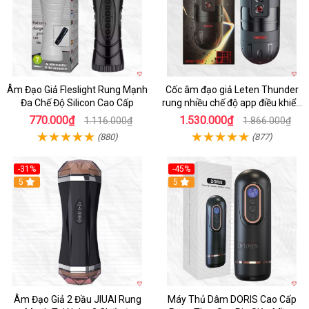
Âm Đạo Giả Fleslight Rung Mạnh
Cốc âm đạo giả Leten Thunder
Đa Chế Độ Silicon Cao Cấp
rung nhiều chế độ app điều khiển
tiện lợi
770.000₫
1.530.000₫
1.116.000₫
1.866.000₫
(880)
(877)
-31%
-45%
5
Hot
5
Âm Đạo Giả 2 Đầu JIUAI Rung
Máy Thủ Dâm DORIS Cao Cấp