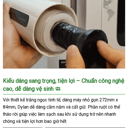
Mua
Kiểu dáng sang trọng, tiện lợi – Chuẩn công nghệ
âm
cao, dễ dàng vệ sinh 🧼
đạo
giả
Với thiết kế trắng ngọc tinh tế, dáng máy nhỏ gọn 272mm x
tự
84mm, Dylan dễ dàng cầm nắm và cất giữ. Phần ruột có thể
động
tháo rời giúp việc làm sạch sau khi sử dụng trở nên nhanh
SVAKOM
chóng và tiện lợi hơn bao giờ hết.
Dylan,
xoay