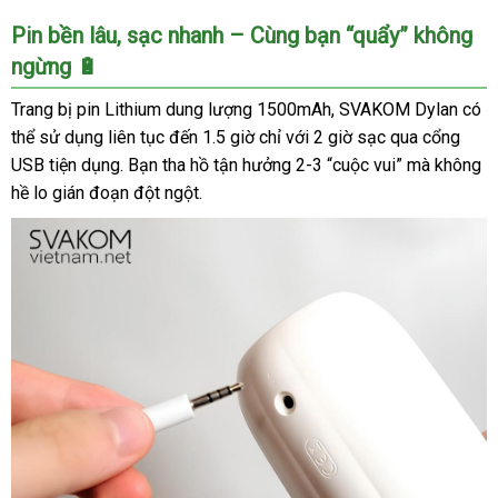
Mua
Pin bền lâu, sạc nhanh – Cùng bạn “quẩy” không
âm
ngừng 🔋
đạo
giả
Trang bị pin Lithium dung lượng 1500mAh, SVAKOM Dylan có
tự
thể sử dụng liên tục đến 1.5 giờ chỉ với 2 giờ sạc qua cổng
động
USB tiện dụng. Bạn tha hồ tận hưởng 2-3 “cuộc vui” mà không
SVAKOM
hề lo gián đoạn đột ngột.
Dylan,
xoay
thụt
cực
phê