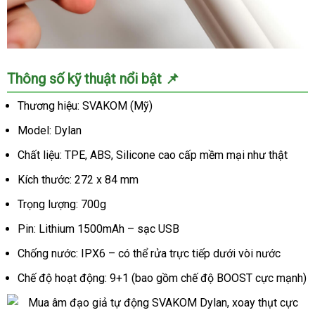
Mua
Thông số kỹ thuật nổi bật 📌
âm
đạo
Thương hiệu: SVAKOM (Mỹ)
giả
Model: Dylan
tự
động
Chất liệu: TPE, ABS, Silicone cao cấp mềm mại như thật
SVAKOM
Dylan,
Kích thước: 272 x 84 mm
xoay
Trọng lượng: 700g
thụt
cực
Pin: Lithium 1500mAh – sạc USB
phê
Chống nước: IPX6 – có thể rửa trực tiếp dưới vòi nước
Chế độ hoạt động: 9+1 (bao gồm chế độ BOOST cực mạnh)