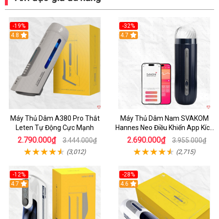
-19%
-32%
Hot
4.8
Hot
4.7
Máy Thủ Dâm A380 Pro Thắt
Máy Thủ Dâm Nam SVAKOM
Leten Tự Động Cực Mạnh
Hannes Neo Điều Khiển App Kích
Thích
2.790.000₫
2.690.000₫
3.444.000₫
3.955.000₫
(3,012)
(2,715)
-12%
-28%
Hot
4.7
Hot
4.6