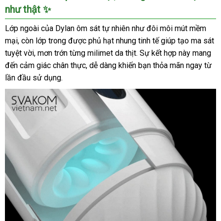
như thật ✨
đạo
giả
Lớp ngoài của Dylan ôm sát tự nhiên như đôi môi mút mềm
tự
mại, còn lớp trong được phủ hạt nhung tinh tế giúp tạo ma sát
động
tuyệt vời, mơn trớn từng milimet da thịt. Sự kết hợp này mang
SVAKOM
đến cảm giác chân thực, dễ dàng khiến bạn thỏa mãn ngay từ
Dylan,
xoay
lần đầu sử dụng.
thụt
cực
phê