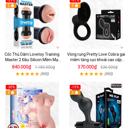
-29%
-31%
Hot
5
5
Cốc Thủ Dâm Lovetoy Training
Vòng rung Pretty Love Cobra gai
Master 2 Đầu Silicon Mềm Mại
mềm tăng cực khoái cao cấp
Tiện Lợi
chính hãng
840.000₫
370.000₫
1.183.000₫
536.000₫
(955)
(953)
-30%
-15%
Hot
5
Hot
5