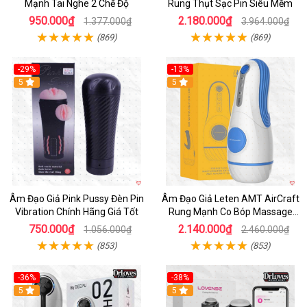
Mạnh Tai Nghe 2 Chế Độ
Rung Thụt Sạc Pin Siêu Mềm
950.000₫
2.180.000₫
1.377.000₫
3.964.000₫
(869)
(869)
-29%
-13%
5
5
Âm Đạo Giả Pink Pussy Đèn Pin
Âm Đạo Giả Leten AMT AirCraft
Vibration Chính Hãng Giá Tốt
Rung Mạnh Co Bóp Massage
Êm Ái
750.000₫
2.140.000₫
1.056.000₫
2.460.000₫
(853)
(853)
-36%
-38%
Hot
5
Hot
5