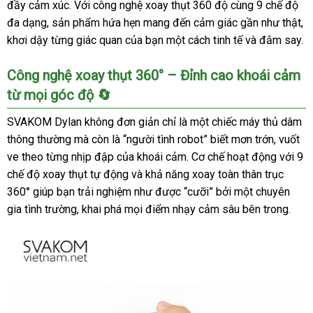
đầy cảm xúc. Với công nghệ xoay thụt 360 độ cùng 9 chế độ
đa dạng, sản phẩm hứa hẹn mang đến cảm giác gần như thật,
khơi dậy từng giác quan của bạn một cách tinh tế và đắm say.
Công nghệ xoay thụt 360° – Đỉnh cao khoái cảm
từ mọi góc độ 🔄
SVAKOM Dylan không đơn giản chỉ là một chiếc máy thủ dâm
thông thường mà còn là “người tình robot” biết mơn trớn, vuốt
ve theo từng nhịp đập của khoái cảm. Cơ chế hoạt động với 9
chế độ xoay thụt tự động và khả năng xoay toàn thân trục
360° giúp bạn trải nghiệm như được “cưỡi” bởi một chuyên
gia tình trường, khai phá mọi điểm nhạy cảm sâu bên trong.