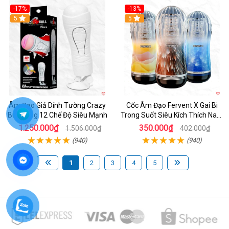
-17%
-13%
5
Hot
5
Âm Đạo Giả Dính Tường Crazy
Cốc Âm Đạo Fervent X Gai Bi
Bull Rung 12 Chế Độ Siêu Mạnh
Trong Suốt Siêu Kích Thích Nam
Giới
1.250.000₫
350.000₫
1.506.000₫
402.000₫
(940)
(940)
1
2
3
4
5