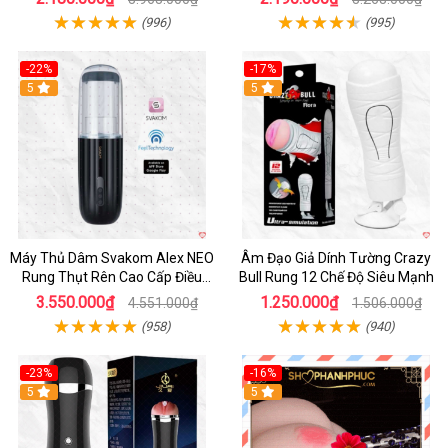
(996)
(995)
-22%
-17%
5
5
Máy Thủ Dâm Svakom Alex NEO
Âm Đạo Giả Dính Tường Crazy
Rung Thụt Rên Cao Cấp Điều
Bull Rung 12 Chế Độ Siêu Mạnh
Khiển App
3.550.000₫
1.250.000₫
4.551.000₫
1.506.000₫
(958)
(940)
-23%
-16%
5
5