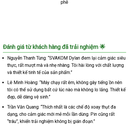
Mua
âm
đạo
giả
tự
Đánh giá từ khách hàng đã trải nghiệm 🌟
động
SVAKOM
Nguyễn Thanh Tùng: “SVAKOM Dylan đem lại cảm giác siêu
Dylan,
xoay
thực, rất mượt mà và nhẹ nhàng. Tôi hài lòng với chất lượng
thụt
và thiết kế tinh tế của sản phẩm.”
cực
Lê Minh Hoàng: “Máy chạy rất êm, không gây tiếng ồn nên
phê
tôi có thể sử dụng bất cứ lúc nào mà không lo lắng. Thiết kế
đẹp, dễ dàng vệ sinh.”
Trần Văn Quang: “Thích nhất là các chế độ xoay thụt đa
dạng, cho cảm giác mới mẻ mỗi lần dùng. Pin cũng rất
“trâu”, khiến trải nghiệm không bị gián đoạn.”