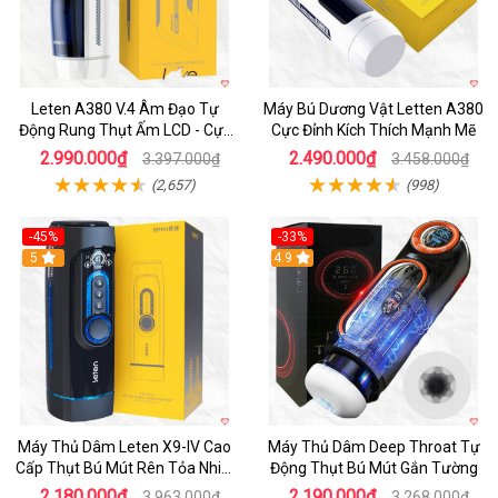
Leten A380 V.4 Âm Đạo Tự
Máy Bú Dương Vật Letten A380
Động Rung Thụt Ấm LCD - Cực
Cực Đỉnh Kích Thích Mạnh Mẽ
Phê
2.990.000₫
2.490.000₫
3.397.000₫
3.458.000₫
(2,657)
(998)
-45%
-33%
Hot
5
Hot
4.9
Máy Thủ Dâm Leten X9-IV Cao
Máy Thủ Dâm Deep Throat Tự
Cấp Thụt Bú Mút Rên Tỏa Nhiệt
Động Thụt Bú Mút Gắn Tường
Sạc Pin
2.180.000₫
2.190.000₫
3.963.000₫
3.268.000₫