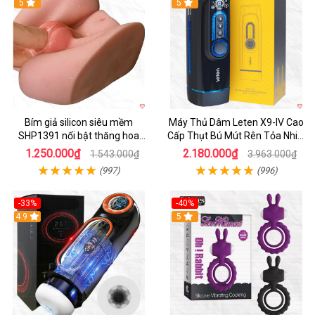
Hot
5
Hot
5
Bím giả silicon siêu mềm
Máy Thủ Dâm Leten X9-IV Cao
SHP1391 nổi bật thăng hoa
Cấp Thụt Bú Mút Rên Tỏa Nhiệt
hoàn hảo
Sạc Pin
1.250.000₫
2.180.000₫
1.543.000₫
3.963.000₫
(997)
(996)
-33%
-40%
Hot
4.9
5