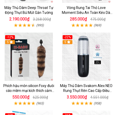
Máy Thủ Dâm Deep Throat Tự
Vòng Rung Tai Thỏ Love
Động Thụt Bú Mút Gắn Tường
Moment Siêu An Toàn Kéo Dài
Thời Gian
2.190.000₫
285.000₫
3.268.000₫
475.000₫
(995)
(969)
-12%
-22%
Hot
5
5
Phích hậu môn silicon Foxy đuôi
Máy Thủ Dâm Svakom Alex NEO
cáo mềm mại kích thích cảm
Rung Thụt Rên Cao Cấp Điều
giác mới
Khiển App
550.000₫
3.550.000₫
625.000₫
4.551.000₫
(965)
(958)