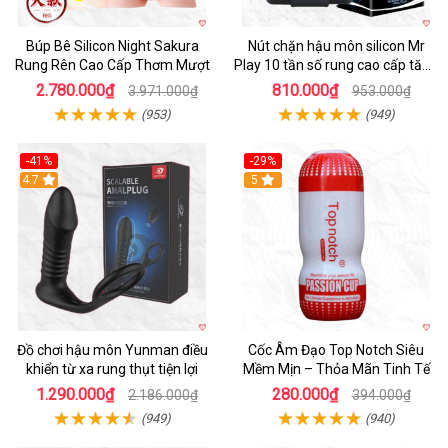
Búp Bê Silicon Night Sakura
Nút chặn hậu môn silicon Mr
Rung Rên Cao Cấp Thơm Mượt
Play 10 tần số rung cao cấp tăng
khoái cảm
2.780.000₫
810.000₫
3.971.000₫
953.000₫
(953)
(949)
-41%
-29%
Hot
4.7
5
Đồ chơi hậu môn Yunman điều
Cốc Âm Đạo Top Notch Siêu
khiển từ xa rung thụt tiện lợi
Mềm Mịn – Thỏa Mãn Tinh Tế
1.290.000₫
280.000₫
2.186.000₫
394.000₫
(949)
(940)