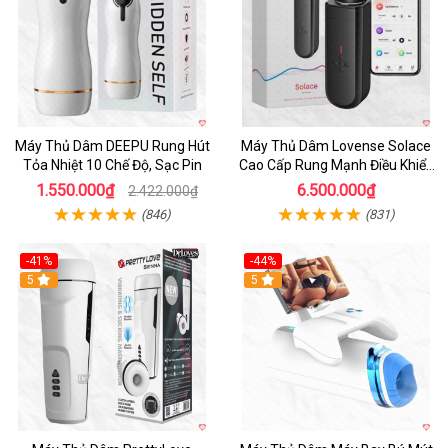
Máy Thủ Dâm DEEPU Rung Hút
Máy Thủ Dâm Lovense Solace
Tỏa Nhiệt 10 Chế Độ, Sạc Pin
Cao Cấp Rung Mạnh Điều Khiển
App
1.550.000₫
6.500.000₫
2.422.000₫
(846)
(831)
-41%
-44%
Hot
5
Hot
5