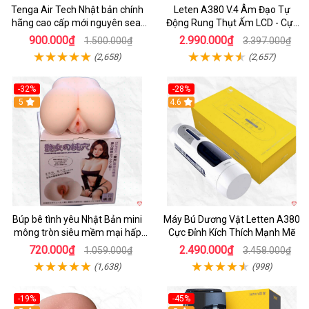
Tenga Air Tech Nhật bản chính
Leten A380 V.4 Âm Đạo Tự
hãng cao cấp mới nguyên seal
Động Rung Thụt Ấm LCD - Cực
giá tốt
Phê
900.000₫
2.990.000₫
1.500.000₫
3.397.000₫
(2,658)
(2,657)
-32%
-28%
Hot
5
Hot
4.6
Búp bê tình yêu Nhật Bản mini
Máy Bú Dương Vật Letten A380
mông tròn siêu mềm mại hấp
Cực Đỉnh Kích Thích Mạnh Mẽ
dẫn
720.000₫
2.490.000₫
1.059.000₫
3.458.000₫
(1,638)
(998)
-19%
-45%