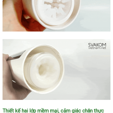
SVAKOM
Dylan,
xoay
thụt
cực
phê
Mua
âm
đạo
giả
tự
động
SVAKOM
Dylan,
xoay
thụt
cực
phê
Mua
Thiết kế hai lớp mềm mại, cảm giác chân thực
âm