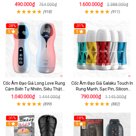
Sinh Lý
nhanh
490.000₫
1.600.000₫
754.000₫
2.388.000₫
(918)
(911)
-28%
-31%
5
Hot
5
Cốc Âm Đạo Giả Long Love Rung
Cốc Âm Đạo Giả Galaku Touch In
Cảm Biến Tự Nhiên, Siêu Thật,
Rung Mạnh, Sạc Pin, Silicon
Sướng
Mềm
1.040.000₫
790.000₫
1.444.000₫
1.145.000₫
(899)
(882)
-31%
-18%
5
5