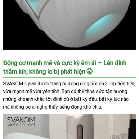
Mua
Động cơ mạnh mẽ và cực kỳ êm ái – Lên đỉnh
âm
thầm kín, không lo bị phát hiện 🤫
đạo
giả
SVAKOM Dylan được trang bị động cơ giảm ồn 3 lớp tiên tiến,
tự
vừa mạnh mẽ vừa yên tĩnh. Bạn có thể thỏa sức tận hưởng
động
những khoảnh khắc tột đỉnh dù ở bất kỳ đâu, bất kỳ lúc nào
SVAKOM
mà không sợ ai nghe thấy tiếng động khó chịu.
Dylan,
xoay
thụt
cực
phê