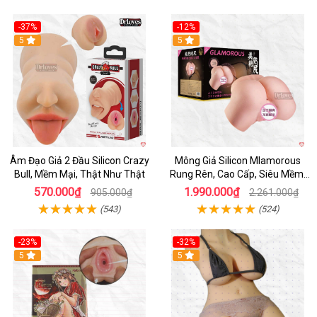
-37%
-12%
Hot
5
Hot
5
Âm Đạo Giả 2 Đầu Silicon Crazy
Mông Giả Silicon Mlamorous
Bull, Mềm Mại, Thật Như Thật
Rung Rên, Cao Cấp, Siêu Mềm,
Hót
570.000₫
1.990.000₫
905.000₫
2.261.000₫
(543)
(524)
-23%
-32%
Hot
5
5