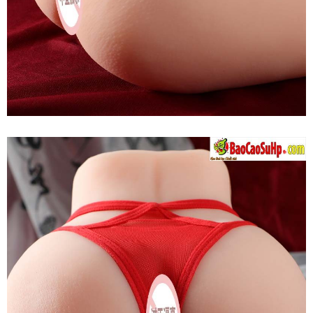
Mông
Quỷ
Mizzzee
Ji
Kagayaki
Nguyên
Khối
Thụt
Hậu
Môn
Kích
Thích