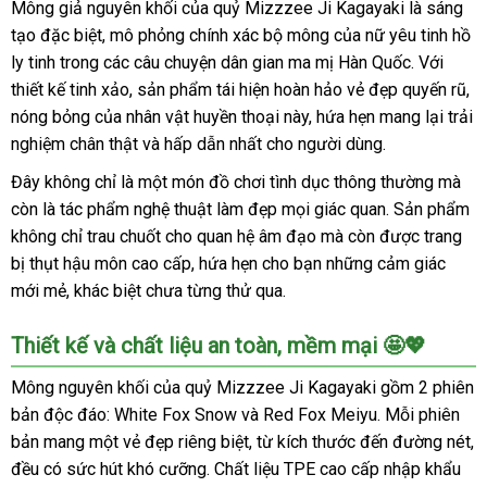
Mông giả nguyên khối của quỷ Mizzzee Ji Kagayaki là sáng
tạo đặc biệt, mô phỏng chính xác bộ mông của nữ yêu tinh hồ
ly tinh trong các câu chuyện dân gian ma mị Hàn Quốc. Với
thiết kế tinh xảo, sản phẩm tái hiện hoàn hảo vẻ đẹp quyến rũ,
nóng bỏng của nhân vật huyền thoại này, hứa hẹn mang lại trải
nghiệm chân thật và hấp dẫn nhất cho người dùng.
Đây không chỉ là một món đồ chơi tình dục thông thường mà
còn là tác phẩm nghệ thuật làm đẹp mọi giác quan. Sản phẩm
không chỉ trau chuốt cho quan hệ âm đạo mà còn được trang
bị thụt hậu môn cao cấp, hứa hẹn cho bạn những cảm giác
mới mẻ, khác biệt chưa từng thử qua.
Thiết kế và chất liệu an toàn, mềm mại 🤩💖
Mông nguyên khối của quỷ Mizzzee Ji Kagayaki gồm 2 phiên
bản độc đáo: White Fox Snow và Red Fox Meiyu. Mỗi phiên
bản mang một vẻ đẹp riêng biệt, từ kích thước đến đường nét,
đều có sức hút khó cưỡng. Chất liệu TPE cao cấp nhập khẩu