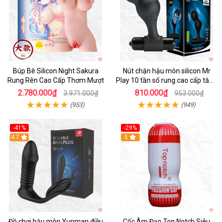
Búp Bê Silicon Night Sakura
Nút chặn hậu môn silicon Mr
Rung Rên Cao Cấp Thơm Mượt
Play 10 tần số rung cao cấp tăng
khoái cảm
2.780.000₫
810.000₫
3.971.000₫
953.000₫
(953)
(949)
-41%
-29%
Hot
4.7
5
Đồ chơi hậu môn Yunman điều
Cốc Âm Đạo Top Notch Siêu