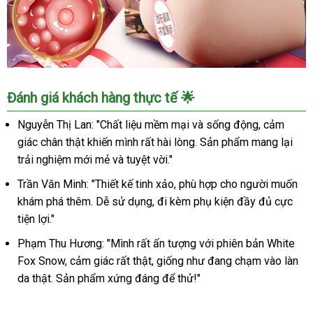
Mông
Đánh giá khách hàng thực tế 🌟
Quỷ
Mizzzee
Nguyễn Thị Lan: "Chất liệu mềm mại và sống động, cảm
Ji
giác chân thật khiến mình rất hài lòng. Sản phẩm mang lại
Kagayaki
trải nghiệm mới mẻ và tuyệt vời."
Nguyên
Khối
Trần Văn Minh: "Thiết kế tinh xảo, phù hợp cho người muốn
Thụt
khám phá thêm. Dễ sử dụng, đi kèm phụ kiện đầy đủ cực
Hậu
tiện lợi."
Môn
Kích
Phạm Thu Hương: "Mình rất ấn tượng với phiên bản White
Thích
Fox Snow, cảm giác rất thật, giống như đang chạm vào làn
da thật. Sản phẩm xứng đáng để thử!"