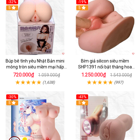
-32%
-19%
Hot
5
Hot
5
Búp bê tình yêu Nhật Bản mini
Bím giả silicon siêu mềm
mông tròn siêu mềm mại hấp
SHP1391 nổi bật thăng hoa
dẫn
hoàn hảo
720.000₫
1.250.000₫
1.059.000₫
1.543.000₫
(1,638)
(997)
-30%
-43%
Hot
5
5