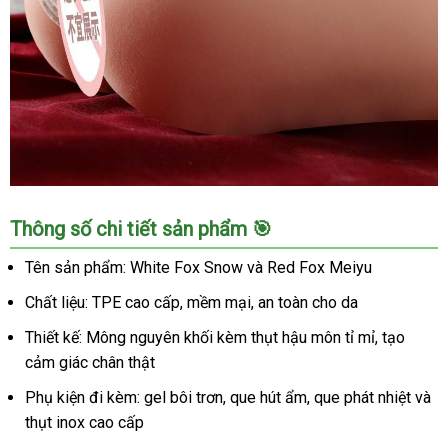
Thích
Mông
Thông số chi tiết sản phẩm 🎯
Quỷ
Mizzzee
Tên sản phẩm: White Fox Snow và Red Fox Meiyu
Ji
Chất liệu: TPE cao cấp, mềm mại, an toàn cho da
Kagayaki
Nguyên
Thiết kế: Mông nguyên khối kèm thụt hậu môn tỉ mỉ, tạo
Khối
cảm giác chân thật
Thụt
Hậu
Phụ kiện đi kèm: gel bôi trơn, que hút ẩm, que phát nhiệt và
Môn
thụt inox cao cấp
Kích