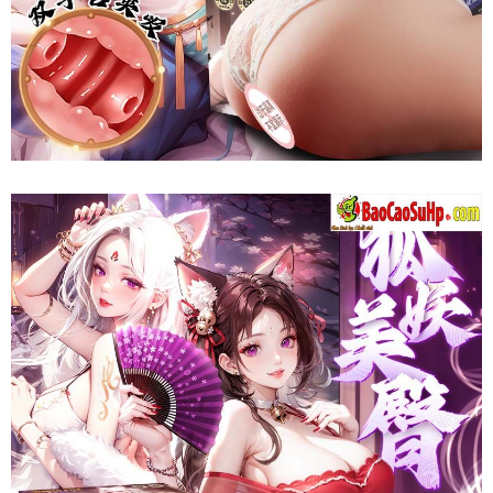
Mông
Quỷ
Mizzzee
Ji
Kagayaki
Nguyên
Khối
Thụt
Hậu
Môn
Kích
Thích