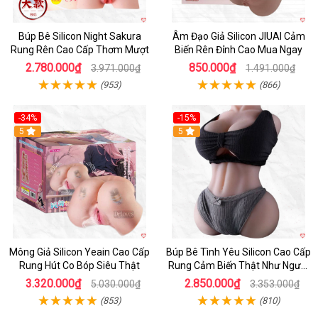
Búp Bê Silicon Night Sakura
Âm Đạo Giả Silicon JIUAI Cảm
Rung Rên Cao Cấp Thơm Mượt
Biến Rên Đỉnh Cao Mua Ngay
2.780.000₫
850.000₫
3.971.000₫
1.491.000₫
(953)
(866)
-34%
-15%
Hot
5
5
Mông Giả Silicon Yeain Cao Cấp
Búp Bê Tình Yêu Silicon Cao Cấp
Rung Hút Co Bóp Siêu Thật
Rung Cảm Biến Thật Như Người
Mua
3.320.000₫
2.850.000₫
5.030.000₫
3.353.000₫
(853)
(810)