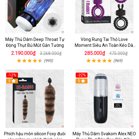
Máy Thủ Dâm Deep Throat Tự
Vòng Rung Tai Thỏ Love
Động Thụt Bú Mút Gắn Tường
Moment Siêu An Toàn Kéo Dài
Thời Gian
2.190.000₫
285.000₫
3.268.000₫
475.000₫
(995)
(969)
-12%
-22%
Hot
5
5
Phích hậu môn silicon Foxy đuôi
Máy Thủ Dâm Svakom Alex NEO