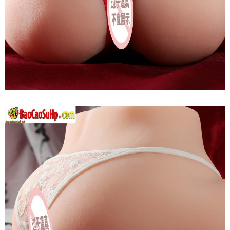
Mông
Quỷ
Mizzzee
Ji
Kagayaki
Nguyên
Khối
Thụt
Hậu
Môn
Kích