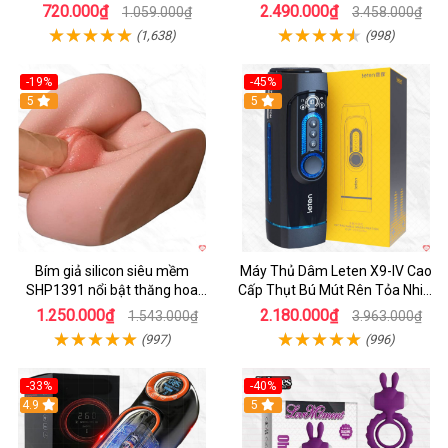
dẫn
720.000₫
2.490.000₫
1.059.000₫
3.458.000₫
(1,638)
(998)
-19%
-45%
Hot
5
Hot
5
Bím giả silicon siêu mềm
Máy Thủ Dâm Leten X9-IV Cao
SHP1391 nổi bật thăng hoa
Cấp Thụt Bú Mút Rên Tỏa Nhiệt
hoàn hảo
Sạc Pin
1.250.000₫
2.180.000₫
1.543.000₫
3.963.000₫
(997)
(996)
-33%
-40%
Hot
4.9
5