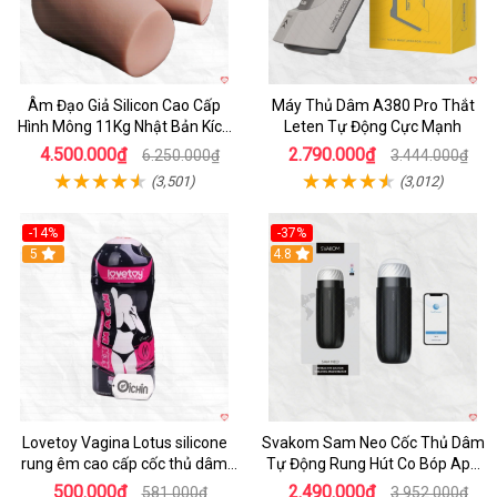
Âm Đạo Giả Silicon Cao Cấp
Máy Thủ Dâm A380 Pro Thắt
Hình Mông 11Kg Nhật Bản Kích
Leten Tự Động Cực Mạnh
Thước Như Thật
4.500.000₫
2.790.000₫
6.250.000₫
3.444.000₫
(3,501)
(3,012)
-14%
-37%
Hot
5
4.8
Lovetoy Vagina Lotus silicone
Svakom Sam Neo Cốc Thủ Dâm
rung êm cao cấp cốc thủ dâm
Tự Động Rung Hút Co Bóp App
nam
Điều Khiển
500.000₫
2.490.000₫
581.000₫
3.952.000₫