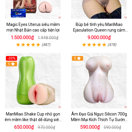
Magic Eyes Uterus siêu mềm
Búp bê tình yêu ManMiao
mịn Nhật Bản cao cấp tiện lợi
Ejaculation Queen rung cảm
biến sưởi ấm phun nước thông
1.500.000₫
9.000.000₫
1.948.000₫
minh
(487)
(478)
-33%
5
Hot
5
ManMiao Shake Cup nhỏ gọn
Âm Đạo Giả Ngực Silicon 700g
êm mềm like thật dễ dùng siêu
Mềm Mại Kích Thích Tự Sướng
hưng phấn
Nam
650.000₫
590.000₫
970.000₫
590.000₫