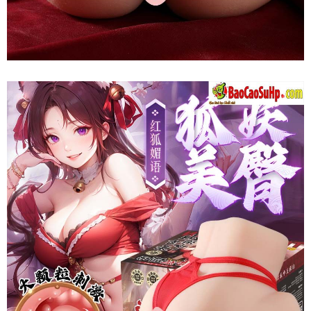
Mông
Quỷ
Mizzzee
Ji
Kagayaki
Nguyên
Khối
Thụt
Hậu
Môn
Kích
Thích