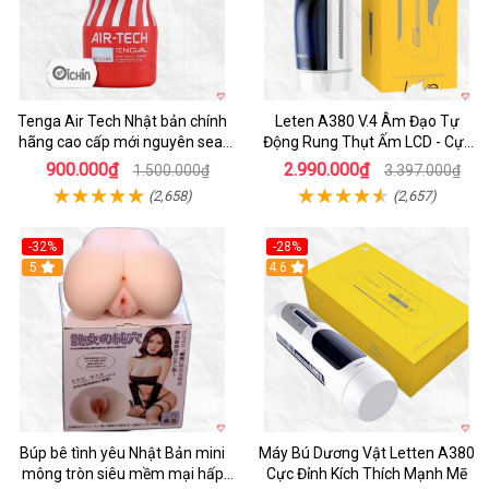
Tenga Air Tech Nhật bản chính
Leten A380 V.4 Âm Đạo Tự
hãng cao cấp mới nguyên seal
Động Rung Thụt Ấm LCD - Cực
giá tốt
Phê
900.000₫
2.990.000₫
1.500.000₫
3.397.000₫
(2,658)
(2,657)
-32%
-28%
Hot
5
Hot
4.6
Búp bê tình yêu Nhật Bản mini
Máy Bú Dương Vật Letten A380
mông tròn siêu mềm mại hấp
Cực Đỉnh Kích Thích Mạnh Mẽ