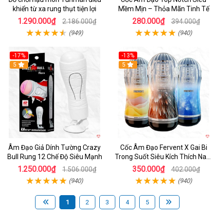
khiển từ xa rung thụt tiện lợi
Mềm Mịn – Thỏa Mãn Tinh Tế
1.290.000₫
280.000₫
2.186.000₫
394.000₫
(949)
(940)
-17%
-13%
5
Hot
5
Âm Đạo Giả Dính Tường Crazy
Cốc Âm Đạo Fervent X Gai Bi
Bull Rung 12 Chế Độ Siêu Mạnh
Trong Suốt Siêu Kích Thích Nam
Giới
1.250.000₫
350.000₫
1.506.000₫
402.000₫
(940)
(940)
1
2
3
4
5