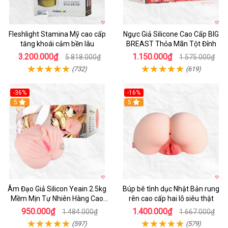
Fleshlight Stamina Mỹ cao cấp
Ngực Giả Silicone Cao Cấp BIG
tăng khoái cảm bền lâu
BREAST Thỏa Mãn Tột Đỉnh
3.200.000₫
1.150.000₫
5.818.000₫
1.575.000₫
(732)
(619)
-36%
-16%
Hot
5
Hot
5
Âm Đạo Giả Silicon Yeain 2.5kg
Búp bê tình dục Nhật Bản rung
Mềm Mịn Tự Nhiên Hàng Cao
rên cao cấp hai lỗ siêu thật
Cấp
950.000₫
1.400.000₫
1.484.000₫
1.667.000₫
(597)
(579)