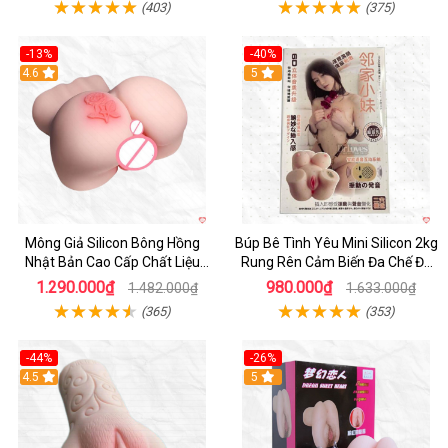
(403)
(375)
-13%
-40%
4.6
5
Mông Giả Silicon Bông Hồng
Búp Bê Tình Yêu Mini Silicon 2kg
Nhật Bản Cao Cấp Chất Liệu
Rung Rên Cảm Biến Đa Chế Độ
Mềm Mại
Sành Điệu
1.290.000₫
980.000₫
1.482.000₫
1.633.000₫
(365)
(353)
-44%
-26%
4.5
Hot
5