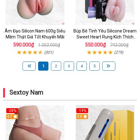
Âm Đạo Silicon Nam 600g Siêu
Búp Bê Tình Yêu Silicone Dream
Mềm Thật Giá Tốt Khuyến Mãi
Sweet Heart Rung Kích Thích
Mua
590.000₫
550.000₫
1.053.000₫
743.000₫
(301)
(279)
1
2
3
4
5
Sextoy Nam
-28%
-19%
4.7
Hot
4.8