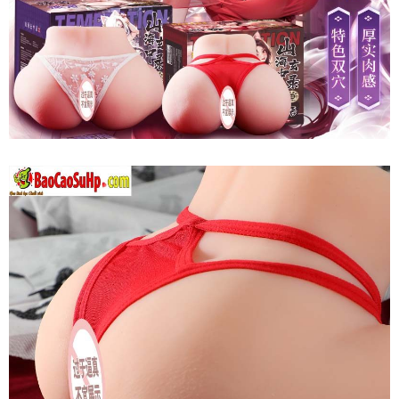
Mông
Quỷ
Mizzzee
Ji
Kagayaki
Nguyên
Khối
Thụt
Hậu
Môn
Kích
Thích