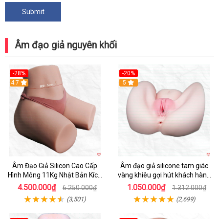
Âm đạo giả nguyên khối
-28%
-20%
4.7
Hot
5
Âm Đạo Giả Silicon Cao Cấp
Âm đạo giả silicone tam giác
Hình Mông 11Kg Nhật Bản Kích
vàng khiêu gợi hút khách hàng
Thước Như Thật
nam
4.500.000₫
1.050.000₫
6.250.000₫
1.312.000₫
(3,501)
(2,699)