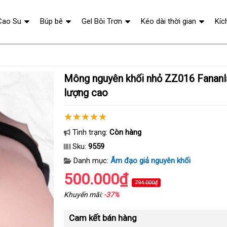
Cao Su
Búp bê
Gel Bôi Trơn
Kéo dài thời gian
Kíc
Mông nguyên khối nhỏ ZZ016 Fananla V02 giá rẻ chất
lượng cao
Tình trạng:
Còn hàng
Sku:
9559
Danh mục:
Âm đạo giả nguyên khối
500.000₫
794.000₫
Khuyến mãi:
-37%
Cam kết bán hàng