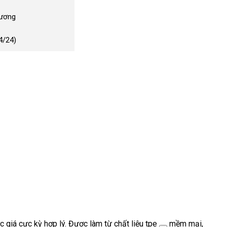
Dương
4/24)
giá cực kỳ hợp lý. Được làm từ chất liệu
tpe
mềm mại,