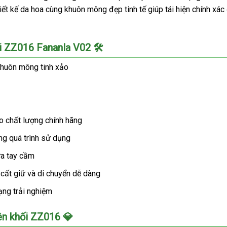
iết kế da hoa cùng khuôn mông đẹp tinh tế giúp tái hiện chính xá
i ZZ016 Fananla V02 🛠️
khuôn mông tinh xảo
 chất lượng chính hãng
ng quá trình sử dụng
ừa tay cầm
 cất giữ và di chuyển dễ dàng
dạng trải nghiệm
ên khối ZZ016 💎