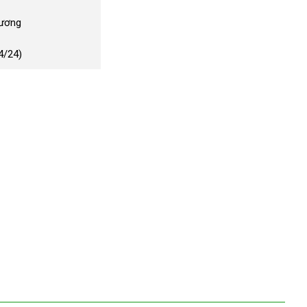
Dương
4/24)