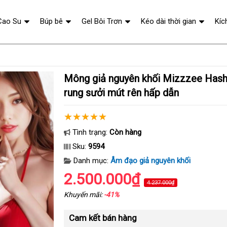
Cao Su
Búp bê
Gel Bôi Trơn
Kéo dài thời gian
Kíc
Mông giả nguyên khối Mizzzee Hashimoto 7.5kg
rung sưởi mút rên hấp dẫn
Tình trạng:
Còn hàng
Sku:
9594
Danh mục:
Âm đạo giả nguyên khối
2.500.000₫
4.237.000₫
Khuyến mãi:
-41%
Cam kết bán hàng