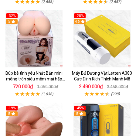
(2,658)
(2,657)
-32%
-28%
Hot
5
Hot
4.6
Búp bê tình yêu Nhật Bản mini
Máy Bú Dương Vật Letten A380
mông tròn siêu mềm mại hấp
Cực Đỉnh Kích Thích Mạnh Mẽ
dẫn
720.000₫
2.490.000₫
1.059.000₫
3.458.000₫
(1,638)
(998)
-19%
-45%
Hot
5
Hot
5