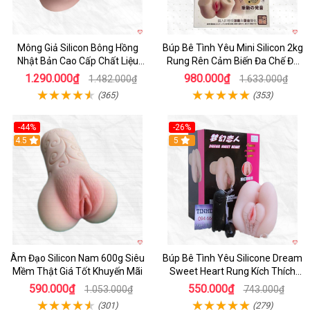
Mông Giả Silicon Bông Hồng
Búp Bê Tình Yêu Mini Silicon 2kg
Nhật Bản Cao Cấp Chất Liệu
Rung Rên Cảm Biến Đa Chế Độ
Mềm Mại
Sành Điệu
1.290.000₫
980.000₫
1.482.000₫
1.633.000₫
(365)
(353)
-44%
-26%
4.5
Hot
5
Âm Đạo Silicon Nam 600g Siêu
Búp Bê Tình Yêu Silicone Dream
Mềm Thật Giá Tốt Khuyến Mãi
Sweet Heart Rung Kích Thích
Mua
590.000₫
550.000₫
1.053.000₫
743.000₫
(301)
(279)