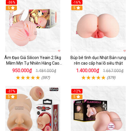
-36%
-16%
Hot
5
Hot
5
Âm Đạo Giả Silicon Yeain 2.5kg
Búp bê tình dục Nhật Bản rung
Mềm Mịn Tự Nhiên Hàng Cao
rên cao cấp hai lỗ siêu thật
Cấp
950.000₫
1.400.000₫
1.484.000₫
1.667.000₫
(597)
(579)
-37%
-12%
Hot
5
Hot
5