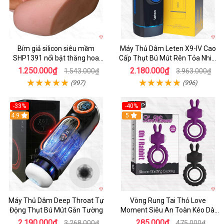
Bím giả silicon siêu mềm
Máy Thủ Dâm Leten X9-IV Cao
SHP1391 nổi bật thăng hoa
Cấp Thụt Bú Mút Rên Tỏa Nhiệt
hoàn hảo
Sạc Pin
1.250.000₫
2.180.000₫
1.543.000₫
3.963.000₫
(997)
(996)
-33%
-40%
Hot
4.9
5
Máy Thủ Dâm Deep Throat Tự
Vòng Rung Tai Thỏ Love
Động Thụt Bú Mút Gắn Tường
Moment Siêu An Toàn Kéo Dài
Thời Gian
2.190.000₫
285.000₫
3.268.000₫
475.000₫