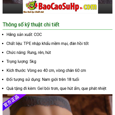
Giá
Thông số kỹ thuật chi tiết
sỉ
Mông
Hãng sản xuất: COC
giả
Chất liệu: TPE nhập khẩu mềm mại, đàn hồi tốt
nguyên
khối
Chức năng: Rung, rên, hút
COC
tròn
Trọng lượng: 5kg
đùi
Kích thước: Vòng eo 40 cm, vòng chân 60 cm
Tanami
rung
Đối tượng sử dụng: Nam giới trên 18 tuổi
hút
Quà tặng đi kèm: Gel bôi trơn, que hút ẩm, que phát nhiệt
rên
5kg
hàng
xách
tay