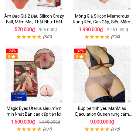
Âm Đạo Giả 2 Đầu Silicon Crazy
Mông Giả Silicon Mlamorous
Bull, Mềm Mại, Thật Như Thật
Rung Rên, Cao Cấp, Siêu Mềm,
Hót
570.000₫
1.990.000₫
905.000₫
2.261.000₫
(543)
(524)
-23%
-32%
Hot
5
5
Magic Eyes Uterus siêu mềm
Búp bê tình yêu ManMiao
mịn Nhật Bản cao cấp tiện lợi
Ejaculation Queen rung cảm
biến sưởi ấm phun nước thông
1.500.000₫
9.000.000₫
1.948.000₫
minh
(487)
(478)