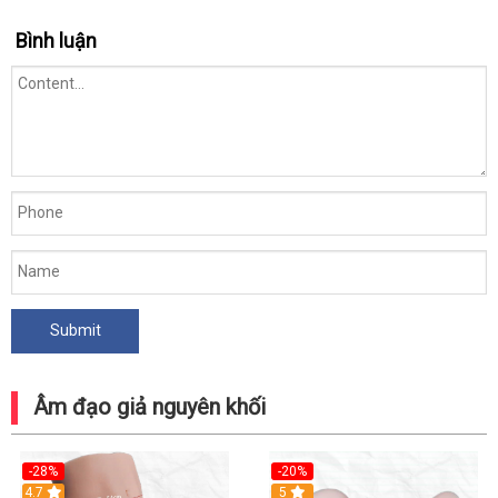
COC
Bình luận
tròn
đùi
Tanami
rung
hút
rên
5kg
hàng
xách
tay
Âm đạo giả nguyên khối
-28%
-20%
4.7
Hot
5