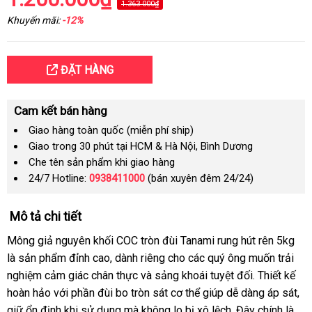
1.363.000₫
Khuyến mãi:
-12%
ĐẶT HÀNG
Cam kết bán hàng
Giao hàng toàn quốc (miễn phí ship)
Giao trong 30 phút tại HCM & Hà Nội, Bình Dương
Che tên sản phẩm khi giao hàng
24/7 Hotline:
0938411000
(bán xuyên đêm 24/24)
Mô tả chi tiết
Mông giả nguyên khối COC tròn đùi Tanami rung hút rên 5kg
là sản phẩm đỉnh cao, dành riêng cho các quý ông muốn trải
nghiệm cảm giác chân thực và sảng khoái tuyệt đối. Thiết kế
hoàn hảo với phần đùi bo tròn sát cơ thể giúp dễ dàng áp sát,
giữ ổn định khi sử dụng mà không lo bị xô lệch. Đây chính là