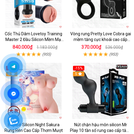
Cốc Thủ Dâm Lovetoy Training
Vòng rung Pretty Love Cobra gai
Master 2 Đầu Silicon Mềm Mại
mềm tăng cực khoái cao cấp
Tiện Lợi
chính hãng
840.000₫
370.000₫
1.183.000₫
536.000₫
(955)
(953)
-30%
-15%
Hot
5
Hot
5
Búp Bê Silicon Night Sakura
Nút chặn hậu môn silicon Mr
Rung Rên Cao Cấp Thơm Mượt
Play 10 tần số rung cao cấp tăng