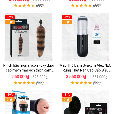
(995)
(969)
-12%
-22%
Hot
5
5
Phích hậu môn silicon Foxy đuôi
Máy Thủ Dâm Svakom Alex NEO
cáo mềm mại kích thích cảm
Rung Thụt Rên Cao Cấp Điều
giác mới
Khiển App
550.000₫
3.550.000₫
625.000₫
4.551.000₫
(965)
(958)
-29%
-31%
Hot
5
5