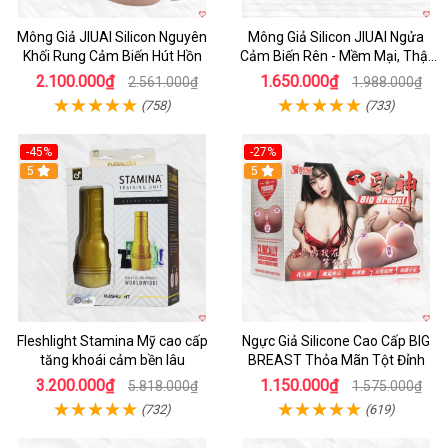
Mông Giả JIUAI Silicon Nguyên
Mông Giả Silicon JIUAI Ngửa
Khối Rung Cảm Biến Hút Hồn
Cảm Biến Rên - Mềm Mại, Thật
Như Thật
2.100.000₫
1.650.000₫
2.561.000₫
1.988.000₫
(758)
(733)
-45%
-27%
Hot
5
5
Fleshlight Stamina Mỹ cao cấp
Ngực Giả Silicone Cao Cấp BIG
tăng khoái cảm bền lâu
BREAST Thỏa Mãn Tột Đỉnh
3.200.000₫
1.150.000₫
5.818.000₫
1.575.000₫
(732)
(619)