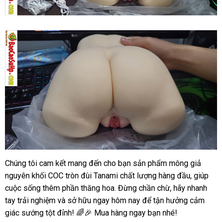
Giá
sỉ
Mông
giả
nguyên
khối
COC
tròn
đùi
Tanami
rung
hút
rên
Chúng tôi cam kết mang đến cho bạn sản phẩm mông giả
Giá
5kg
nguyên khối COC tròn đùi Tanami chất lượng hàng đầu, giúp
sỉ
hàng
Mông
cuộc sống thêm phần thăng hoa. Đừng chần chừ, hãy nhanh
xách
giả
tay trải nghiệm và sở hữu ngay hôm nay để tận hưởng cảm
tay
nguyên
giác sướng tột đỉnh! 🌈🎉 Mua hàng ngay bạn nhé!
khối