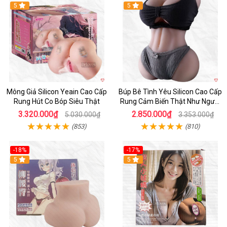
Hot
5
5
Mông Giả Silicon Yeain Cao Cấp
Búp Bê Tình Yêu Silicon Cao Cấp
Rung Hút Co Bóp Siêu Thật
Rung Cảm Biến Thật Như Người
Mua
3.320.000₫
2.850.000₫
5.030.000₫
3.353.000₫
(853)
(810)
-18%
-17%
5
Hot
5