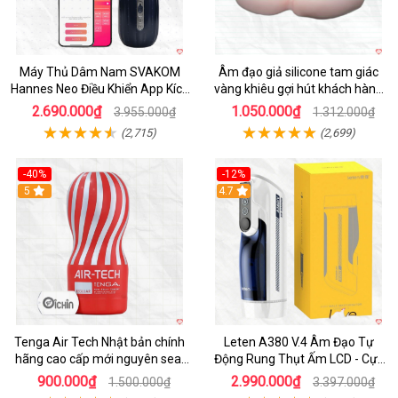
Máy Thủ Dâm Nam SVAKOM
Âm đạo giả silicone tam giác
Hannes Neo Điều Khiển App Kích
vàng khiêu gợi hút khách hàng
Thích
nam
2.690.000₫
1.050.000₫
3.955.000₫
1.312.000₫
(2,715)
(2,699)
-40%
-12%
Hot
5
Hot
4.7
Tenga Air Tech Nhật bản chính
Leten A380 V.4 Âm Đạo Tự
hãng cao cấp mới nguyên seal
Động Rung Thụt Ấm LCD - Cực
giá tốt
Phê
900.000₫
2.990.000₫
1.500.000₫
3.397.000₫