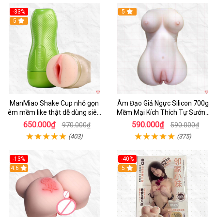
-33%
5
Hot
5
ManMiao Shake Cup nhỏ gọn
Âm Đạo Giả Ngực Silicon 700g
êm mềm like thật dễ dùng siêu
Mềm Mại Kích Thích Tự Sướng
hưng phấn
Nam
650.000₫
590.000₫
970.000₫
590.000₫
(403)
(375)
-13%
-40%
4.6
5