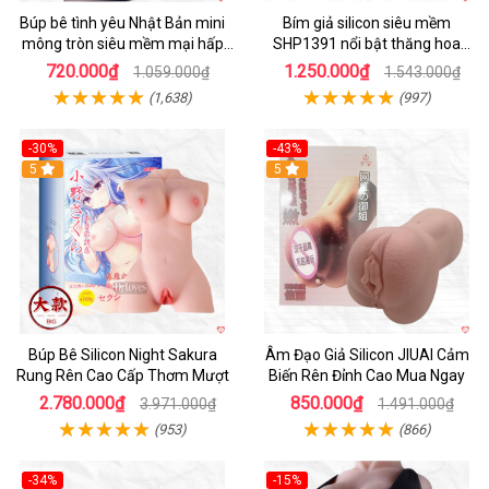
Búp bê tình yêu Nhật Bản mini
Bím giả silicon siêu mềm
mông tròn siêu mềm mại hấp
SHP1391 nổi bật thăng hoa
dẫn
hoàn hảo
720.000₫
1.250.000₫
1.059.000₫
1.543.000₫
(1,638)
(997)
-30%
-43%
Hot
5
5
Búp Bê Silicon Night Sakura
Âm Đạo Giả Silicon JIUAI Cảm
Rung Rên Cao Cấp Thơm Mượt
Biến Rên Đỉnh Cao Mua Ngay
2.780.000₫
850.000₫
3.971.000₫
1.491.000₫
(953)
(866)
-34%
-15%