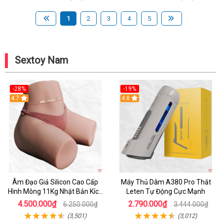
1
2
3
4
5
Sextoy Nam
-28%
-19%
4.7
Hot
4.8
Âm Đạo Giả Silicon Cao Cấp
Máy Thủ Dâm A380 Pro Thắt
Hình Mông 11Kg Nhật Bản Kích
Leten Tự Động Cực Mạnh
Thước Như Thật
4.500.000₫
2.790.000₫
6.250.000₫
3.444.000₫
(3,501)
(3,012)