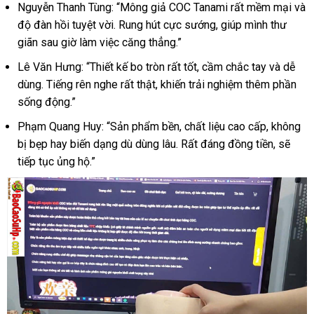
Mông
Nguyễn Thanh Tùng: “Mông giả COC Tanami rất mềm mại và
giả
độ đàn hồi tuyệt vời. Rung hút cực sướng, giúp mình thư
nguyên
giãn sau giờ làm việc căng thẳng.”
khối
COC
Lê Văn Hưng: “Thiết kế bo tròn rất tốt, cầm chắc tay và dễ
tròn
dùng. Tiếng rên nghe rất thật, khiến trải nghiệm thêm phần
đùi
sống động.”
Tanami
rung
Phạm Quang Huy: “Sản phẩm bền, chất liệu cao cấp, không
hút
bị bẹp hay biến dạng dù dùng lâu. Rất đáng đồng tiền, sẽ
rên
tiếp tục ủng hộ.”
5kg
hàng
xách
tay