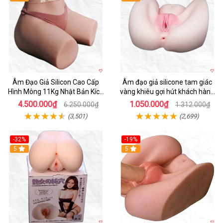
Âm Đạo Giả Silicon Cao Cấp
Âm đạo giả silicone tam giác
Hình Mông 11Kg Nhật Bản Kích
vàng khiêu gợi hút khách hàng
Thước Như Thật
nam
4.500.000₫
1.050.000₫
6.250.000₫
1.312.000₫
(3,501)
(2,699)
-32%
-19%
Hot
5
Hot
5