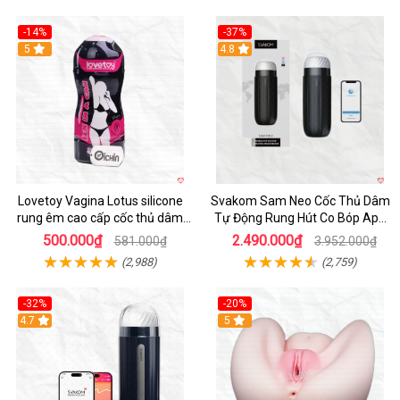
-14%
-37%
Hot
5
4.8
Lovetoy Vagina Lotus silicone
Svakom Sam Neo Cốc Thủ Dâm
rung êm cao cấp cốc thủ dâm
Tự Động Rung Hút Co Bóp App
nam
Điều Khiển
500.000₫
2.490.000₫
581.000₫
3.952.000₫
(2,988)
(2,759)
-32%
-20%
Hot
4.7
Hot
5