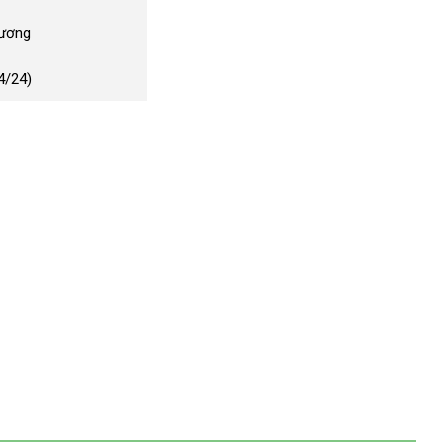
Dương
4/24)