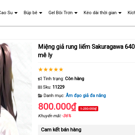
Cao Su
Búp bê
Gel Bôi Trơn
Kéo dài thời gian
Kíc
Miệng giả rung liếm Sakuragawa 640g cảm giác thật
mê ly
Tình trạng:
Còn hàng
Sku:
11229
Danh mục:
Âm đạo giả đa năng
800.000₫
1.250.000₫
Khuyến mãi:
-36%
Cam kết bán hàng