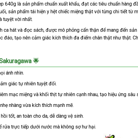
p 640g là sản phẩm chuẩn xuất khẩu, đạt các tiêu chuẩn hàng đầ
ổi, sản phẩm tái hiện y hệt chiếc miệng thật với từng chi tiết từ
 tuyệt vời nhất.
thích ca hát và đọc sách, được mô phỏng cẩn thận để mang đến s
c đáo, tạo nên cảm giác kích thích đa điểm chân thật như thật. Ch
 Sakuragawa 🌟
ọi ánh nhìn.
ảm giác tự nhiên tuyệt đối.
niêm mạc miệng và khối thịt tự nhiên cạnh nhau, tạo hiệu ứng sâu 
nhẹ nhàng vừa kích thích mạnh mẽ.
i tốt, an toàn cho da, dễ dàng vệ sinh.
 rửa trực tiếp dưới nước mà không sợ hư hại.