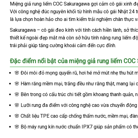
Miệng giả rung liếm COC Sakuragawa gợi cảm cô gái xinh đẹ
Với công nghệ đúc nguyên khối từ hình mẫu cô gái Nhật 24 tu
là lựa chọn hoàn hảo cho ai tìm kiếm trải nghiệm chân thực và
Sakuragawa – cô gái đeo kính với tính cách hiền lành, sở 
thiết kế ngoài đẹp mắt mà còn sở hữu tính năng rung liếm độ
trái phải giúp tăng cường khoái cảm đến cực đỉnh.
Đặc điểm nổi bật của miệng giả rung liếm COC
🌸 Đôi môi đỏ mọng quyến rũ, hơi hé mở mút nhẹ thu hút m
🌸 Hàm răng mềm mại, trắng đều như răng thật, mang lại c
🌸 Bên trong có cấu trúc chi tiết gồm khoang thanh quản, 
🌸 Lưỡi rung đa điểm với công nghệ cao vừa chuyển động 
🌸 Chất liệu TPE cao cấp chống thấm nước, mềm mại, đàn hồ
🌸 Bộ máy rung kín nước chuẩn IPX7 giúp sản phẩm có thể