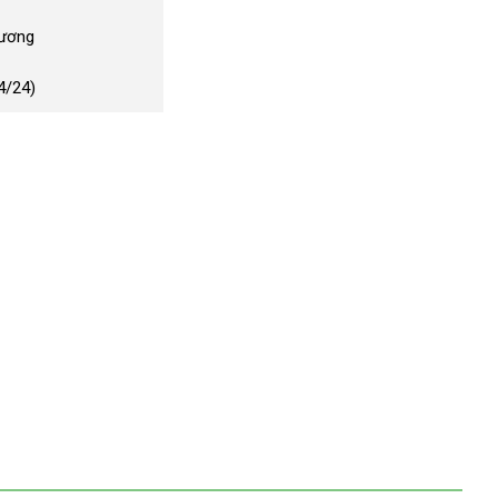
Dương
4/24)