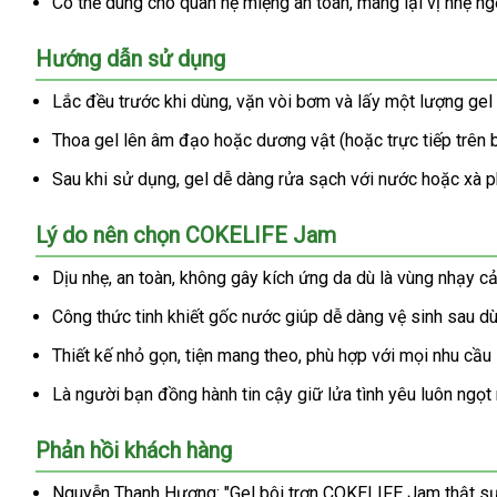
Có thể dùng cho quan hệ miệng an toàn, mang lại vị nhẹ ngọ
Hướng dẫn sử dụng
Lắc đều trước khi dùng, vặn vòi bơm và lấy một lượng gel
Thoa gel lên âm đạo hoặc dương vật (hoặc trực tiếp trên
Sau khi sử dụng, gel dễ dàng rửa sạch với nước hoặc xà 
Lý do nên chọn COKELIFE Jam
Dịu nhẹ, an toàn, không gây kích ứng da dù là vùng nhạy c
Công thức tinh khiết gốc nước giúp dễ dàng vệ sinh sau dù
Thiết kế nhỏ gọn, tiện mang theo, phù hợp với mọi nhu cầu
Là người bạn đồng hành tin cậy giữ lửa tình yêu luôn ngọ
Phản hồi khách hàng
Nguyễn Thanh Hương: "Gel bôi trơn COKELIFE Jam thật sự 