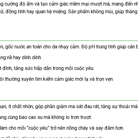
g cường độ ẩm và tạo cảm giác mềm mại mượt mà, mang đến những 
m nữ, đồng tính hay quan hệ miệng. Sản phẩm không mùi, giúp th
iên, gốc nước an toàn cho da nhạy cảm. Độ pH trung tính giúp câ
ng nề hay dính dính.
 đỉnh, tăng sức hấp dẫn trong mỗi cuộc yêu.
ôi thường xuyên tìm kiếm cảm giác mới lạ và trọn vẹn.
n, ít chất nhờn, góp phần giảm ma sát đau rát, tăng sự thoải mái
g cùng bao cao su mà không lo trơn trượt.
, làm cho mỗi “cuộc yêu” trở nên nồng cháy và say đắm hơn.