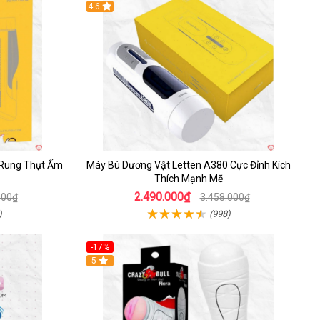
Hot
4.6
 Rung Thụt Ấm
Máy Bú Dương Vật Letten A380 Cực Đỉnh Kích
Thích Mạnh Mẽ
2.490.000₫
000₫
3.458.000₫
)
(998)
-17%
5