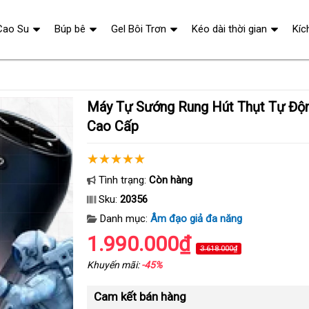
Cao Su
Búp bê
Gel Bôi Trơn
Kéo dài thời gian
Kíc
Máy Tự Sướng Rung Hút Thụt Tự Động Seappiness
Cao Cấp
Tình trạng:
Còn hàng
Sku:
20356
Danh mục:
Âm đạo giả đa năng
1.990.000₫
3.618.000₫
Khuyến mãi:
-45%
Cam kết bán hàng