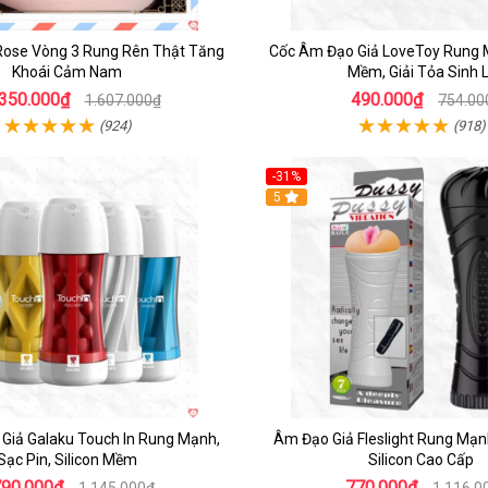
Rose Vòng 3 Rung Rên Thật Tăng
Cốc Âm Đạo Giả LoveToy Rung M
Khoái Cảm Nam
Mềm, Giải Tỏa Sinh 
.350.000₫
490.000₫
1.607.000₫
754.00
(924)
(918)
-31%
5
Giả Galaku Touch In Rung Mạnh,
Âm Đạo Giả Fleslight Rung Mạn
Sạc Pin, Silicon Mềm
Silicon Cao Cấp
790.000₫
770.000₫
1.145.000₫
1.116.0