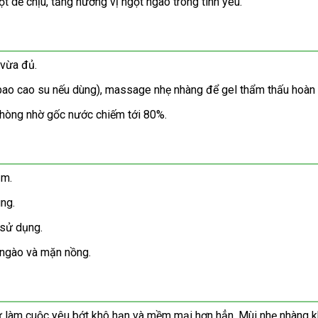
t dễ chịu, tăng hương vị ngọt ngào trong tình yêu.
 vừa đủ.
 bao cao su nếu dùng), massage nhẹ nhàng để gel thẩm thấu hoàn 
phòng nhờ gốc nước chiếm tới 80%.
ảm.
ng.
 sử dụng.
t ngào và mặn nồng.
làm cuộc yêu bớt khô hạn và mềm mại hơn hẳn. Mùi nhẹ nhàng khô