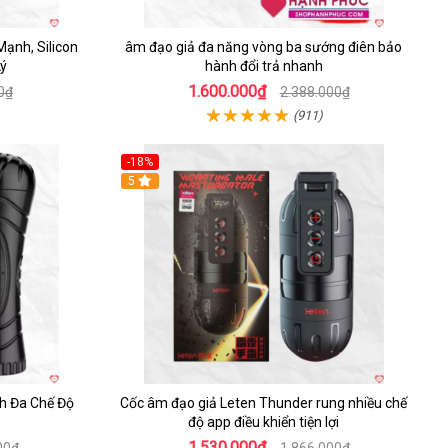
ạnh, Silicon
âm đạo giả đa năng vòng ba sướng điên bảo
Lý
hành đổi trả nhanh
1.600.000₫
0₫
2.388.000₫
(911)
-18%
5
h Đa Chế Độ
Cốc âm đạo giả Leten Thunder rung nhiều chế
độ app điều khiển tiện lợi
1.530.000₫
00₫
1.866.000₫