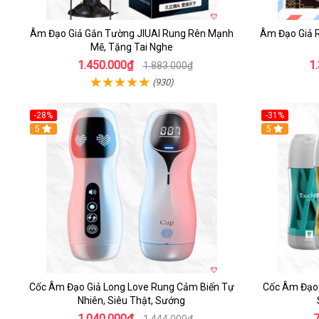
Âm Đạo Giả Gắn Tường JIUAI Rung Rên Mạnh
Âm Đạo Giả 
Mẽ, Tặng Tai Nghe
1.450.000₫
1
1.883.000₫
(930)
-28%
-31%
5
Hot
5
Cốc Âm Đạo Giả Long Love Rung Cảm Biến Tự
Cốc Âm Đạo 
Nhiên, Siêu Thật, Sướng
1.040.000₫
1.444.000₫