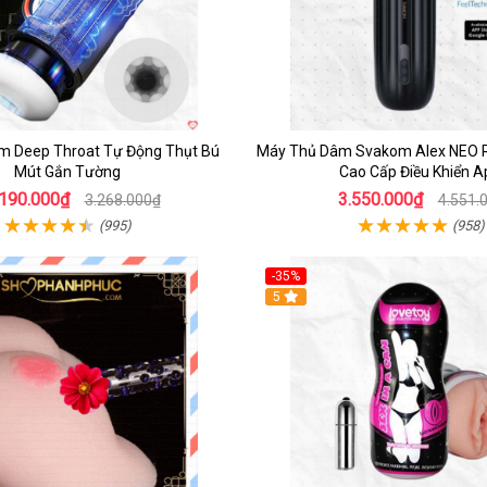
m Deep Throat Tự Động Thụt Bú
Máy Thủ Dâm Svakom Alex NEO 
Mút Gắn Tường
Cao Cấp Điều Khiển A
.190.000₫
3.550.000₫
3.268.000₫
4.551.
(995)
(958)
-35%
5