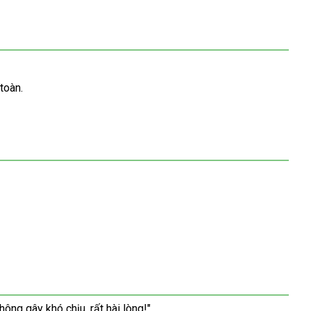
toàn.
ng gây khó chịu, rất hài lòng!"