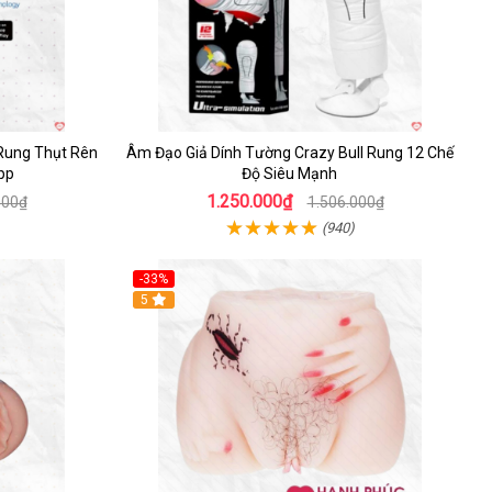
Rung Thụt Rên
Âm Đạo Giả Dính Tường Crazy Bull Rung 12 Chế
pp
Độ Siêu Mạnh
1.250.000₫
000₫
1.506.000₫
(940)
-33%
5