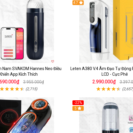
Hot
4.7
m Nam SVAKOM Hannes Neo Điều
Leten A380 V.4 Âm Đạo Tự Động
Khiển App Kích Thích
LCD - Cực Phê
.690.000₫
2.990.000₫
3.955.000₫
3.397.
(2,715)
(2,657
-22%
5