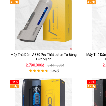
Hot
4.8
Hot
4.7
Máy Thủ Dâm A380 Pro Thắt Leten Tự Động
Máy Thủ Dâ
Cực Mạnh
2.790.000₫
2
3.444.000₫
(3,012)
-45%
-33%
Hot
5
Hot
4.9