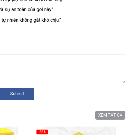
à sự an toàn của gel này."
tự nhiên không gắt khó chịu."
XEM TẤT CẢ
-28%