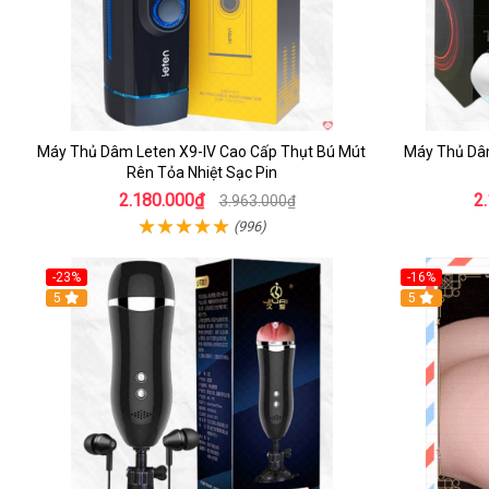
Máy Thủ Dâm Leten X9-IV Cao Cấp Thụt Bú Mút
Máy Thủ Dâ
Rên Tỏa Nhiệt Sạc Pin
2.180.000₫
2
3.963.000₫
(996)
-23%
-16%
5
5