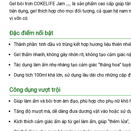
Gel bôi trơn
COKELIFE Jam
là sản phẩm cao cấp giúp tăn
tiện dụng, gel thích hợp cho mọi đối tượng, cả quan hệ na
vị vốn có.
Đặc điểm nổi bật
Thành phần: tinh dầu vô trùng kết hợp hương liệu thiên nh
Gel thấm nhanh, không gây nhờn rít, không tạo cảm giác nặ
Tác dụng làm ấm nhẹ nhàng tạo cảm giác “thăng hoa” tuyệt
Dung tích 100ml khá lớn, sử dụng lâu dài cho những cặp đ
Công dụng vượt trội
Giúp làm ẩm và bôi trơn âm đạo, phù hợp cho phụ nữ khô hạ
Tăng độ mượt mà, dễ dàng đưa dương vật vào hoặc sử dụn
Kích thích cảm giác ấm áp từ gel làm ấm, giúp “thêm lửa”