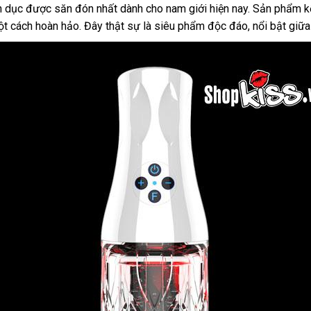
dục được săn đón nhất dành cho nam giới hiện nay. Sản phẩm kết 
ột cách hoàn hảo. Đây thật sự là siêu phẩm độc đáo, nổi bật giữa