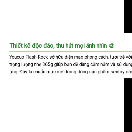
Máy
Thiết kế độc đáo, thu hút mọi ánh nhìn 🎨
thủ
dâm
Youcup Flash Rock sở hữu diện mạo phong cách, tươi trẻ với
tự
trọng lượng nhẹ 365g giúp bạn dễ dàng cầm nắm và sử dụng 
động
ứng. Đây là chuẩn mực mới trong dòng sản phẩm sextoy dà
Youcup
Flash
Rock
cao
cấp
sạc
pin
tiện
lợi