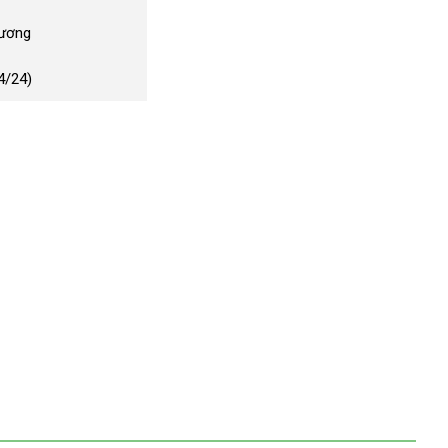
Dương
4/24)