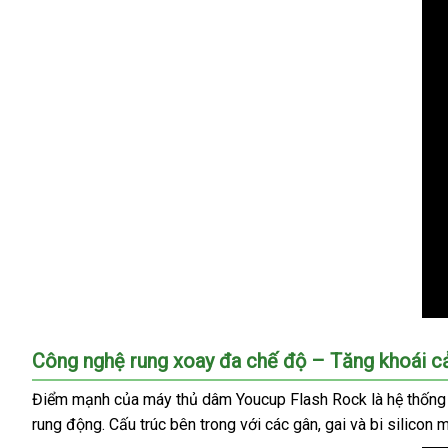
Máy
Công nghệ rung xoay đa chế độ – Tăng khoái cả
thủ
dâm
Điểm mạnh của máy thủ dâm Youcup Flash Rock là hệ thống 
tự
rung động. Cấu trúc bên trong với các gân, gai và bi silicon 
động