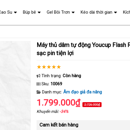
Cao Su
Búp bê
Gel Bôi Trơn
Kéo dài thời gian
Kíc
Máy thủ dâm tự động Youcup Flash Rock cao cấp
sạc pin tiện lợi
Tình trạng:
Còn hàng
Sku:
10069
Danh mục:
Âm đạo giả đa năng
1.799.000₫
2.726.000₫
Khuyến mãi:
-34%
Cam kết bán hàng