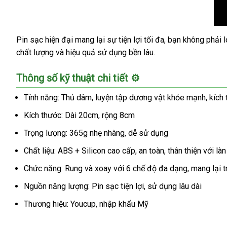
Pin sạc hiện đại mang lại sự tiện lợi tối đa, bạn không phả
Máy
chất lượng và hiệu quả sử dụng bền lâu.
thủ
dâm
tự
Thông số kỹ thuật chi tiết ⚙️
động
Youcup
Tính năng: Thủ dâm, luyện tập dương vật khỏe mạnh, kích 
Flash
Kích thước: Dài 20cm, rộng 8cm
Rock
cao
Trọng lượng: 365g nhẹ nhàng, dễ sử dụng
cấp
Chất liệu: ABS + Silicon cao cấp, an toàn, thân thiện với làn
sạc
pin
Chức năng: Rung và xoay với 6 chế độ đa dạng, mang lại 
tiện
lợi
Nguồn năng lượng: Pin sạc tiện lợi, sử dụng lâu dài
Thương hiệu: Youcup, nhập khẩu Mỹ