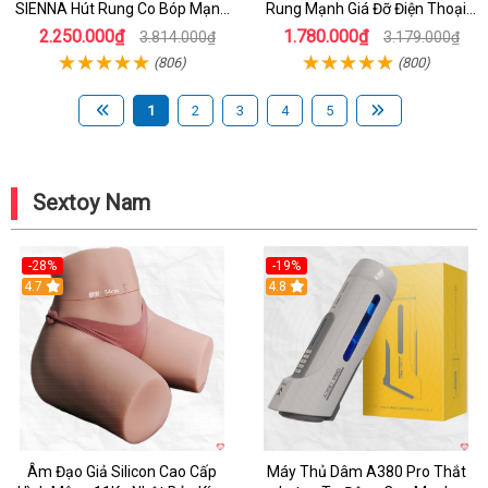
SIENNA Hút Rung Co Bóp Mạnh
Rung Mạnh Giá Đỡ Điện Thoại
Mẽ Nam
Chính Hãng
2.250.000₫
1.780.000₫
3.814.000₫
3.179.000₫
(806)
(800)
1
2
3
4
5
Sextoy Nam
-28%
-19%
4.7
Hot
4.8
Âm Đạo Giả Silicon Cao Cấp
Máy Thủ Dâm A380 Pro Thắt