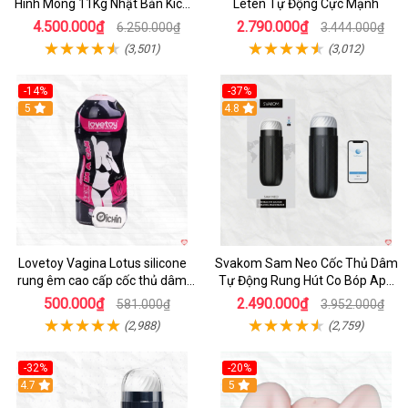
Hình Mông 11Kg Nhật Bản Kích
Leten Tự Động Cực Mạnh
Thước Như Thật
4.500.000₫
2.790.000₫
6.250.000₫
3.444.000₫
(3,501)
(3,012)
-14%
-37%
Hot
5
4.8
Lovetoy Vagina Lotus silicone
Svakom Sam Neo Cốc Thủ Dâm
rung êm cao cấp cốc thủ dâm
Tự Động Rung Hút Co Bóp App
nam
Điều Khiển
500.000₫
2.490.000₫
581.000₫
3.952.000₫
(2,988)
(2,759)
-32%
-20%
Hot
4.7
Hot
5