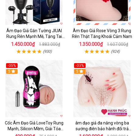
Âm Đạo Giả Gắn Tường JIUAI
Âm Đạo Giả Rose Vòng 3 Rung
Rung Rên Mạnh Mẽ, Tặng Tai
Rên Thật Tăng Khoái Cảm Nam
Nghe
1.450.000₫
1.350.000₫
1.883.000₫
1.607.000₫
(930)
(924)
-35%
-33%
5
5
Cốc Âm Đạo Giả LoveToy Rung
âm đạo giả đa năng vòng ba
Mạnh, Silicon Mềm, Giải Tỏa
sướng điên bảo hành đổi trả
Sinh Lý
nhanh