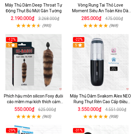
Máy Thủ Dâm Deep Throat Tự
Vòng Rung Tai Thỏ Love
Động Thụt Bú Mút Gắn Tường
Moment Siêu An Toàn Kéo Dài
Thời Gian
2.190.000₫
285.000₫
3.268.000₫
475.000₫
(995)
(969)
-12%
-22%
Hot
5
5
Phích hậu môn silicon Foxy đuôi
Máy Thủ Dâm Svakom Alex NEO
cáo mềm mại kích thích cảm
Rung Thụt Rên Cao Cấp Điều
giác mới
Khiển App
550.000₫
3.550.000₫
625.000₫
4.551.000₫
(965)
(958)
-29%
-31%