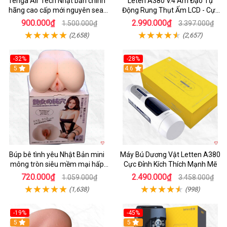
Tenga Air Tech Nhật bản chính
Leten A380 V.4 Âm Đạo Tự
hãng cao cấp mới nguyên seal
Động Rung Thụt Ấm LCD - Cực
giá tốt
Phê
900.000₫
2.990.000₫
1.500.000₫
3.397.000₫
(2,658)
(2,657)
-32%
-28%
Hot
5
Hot
4.6
Búp bê tình yêu Nhật Bản mini
Máy Bú Dương Vật Letten A380
mông tròn siêu mềm mại hấp
Cực Đỉnh Kích Thích Mạnh Mẽ
dẫn
720.000₫
2.490.000₫
1.059.000₫
3.458.000₫
(1,638)
(998)
-19%
-45%
Hot
5
Hot
5