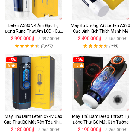
Leten A380 V.4 Âm Đạo Tự
Máy Bú Dương Vật Letten A380
Động Rung Thụt Ấm LCD - Cực
Cực Đỉnh Kích Thích Mạnh Mẽ
Phê
2.990.000₫
2.490.000₫
3.397.000₫
3.458.000₫
(2,657)
(998)
-45%
-33%
Hot
5
Hot
4.9
Máy Thủ Dâm Leten X9-IV Cao
Máy Thủ Dâm Deep Throat Tự
Cấp Thụt Bú Mút Rên Tỏa Nhiệt
Động Thụt Bú Mút Gắn Tường
Sạc Pin
2.180.000₫
2.190.000₫
3.963.000₫
3.268.000₫