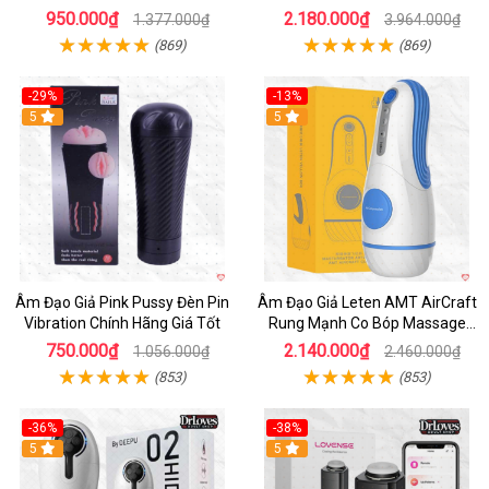
950.000₫
2.180.000₫
1.377.000₫
3.964.000₫
(869)
(869)
-29%
-13%
5
5
Âm Đạo Giả Pink Pussy Đèn Pin
Âm Đạo Giả Leten AMT AirCraft
Vibration Chính Hãng Giá Tốt
Rung Mạnh Co Bóp Massage
Êm Ái
750.000₫
2.140.000₫
1.056.000₫
2.460.000₫
(853)
(853)
-36%
-38%
Hot
5
Hot
5