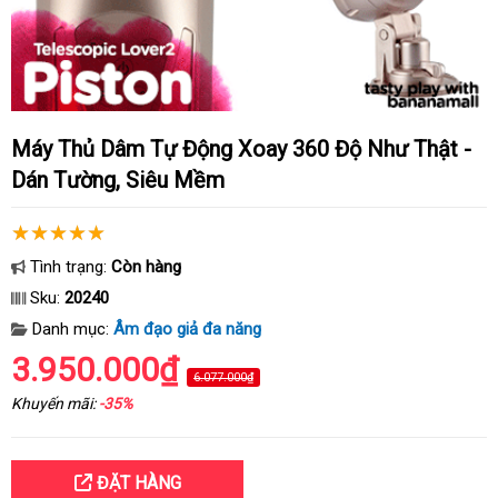
Máy Thủ Dâm Tự Động Xoay 360 Độ Như Thật -
Dán Tường, Siêu Mềm
Tình trạng:
Còn hàng
Sku:
20240
Danh mục:
Âm đạo giả đa năng
3.950.000₫
6.077.000₫
Khuyến mãi:
-35%
ĐẶT HÀNG