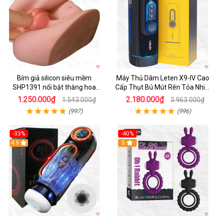
Bím giả silicon siêu mềm
Máy Thủ Dâm Leten X9-IV Cao
SHP1391 nổi bật thăng hoa
Cấp Thụt Bú Mút Rên Tỏa Nhiệt
hoàn hảo
Sạc Pin
1.250.000₫
2.180.000₫
1.543.000₫
3.963.000₫
(997)
(996)
-33%
-40%
Hot
4.9
5