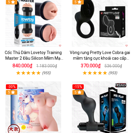
Hot
5
5
Cốc Thủ Dâm Lovetoy Training
Vòng rung Pretty Love Cobra gai
Master 2 Đầu Silicon Mềm Mại
mềm tăng cực khoái cao cấp
Tiện Lợi
chính hãng
840.000₫
370.000₫
1.183.000₫
536.000₫
(955)
(953)
-30%
-15%
Hot
5
Hot
5