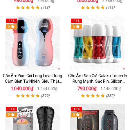
490.000₫
1.600.000₫
754.000₫
2.388.000₫
(918)
(911)
-28%
-31%
5
Hot
5
Cốc Âm Đạo Giả Long Love Rung
Cốc Âm Đạo Giả Galaku Touch In
Cảm Biến Tự Nhiên, Siêu Thật,
Rung Mạnh, Sạc Pin, Silicon
Sướng
Mềm
1.040.000₫
790.000₫
1.444.000₫
1.145.000₫
(899)
(882)
-31%
-18%
5
5