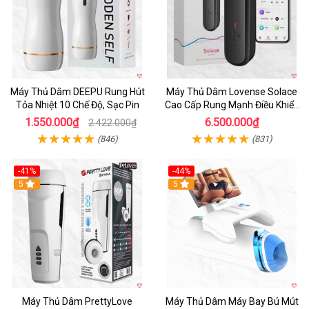
Máy Thủ Dâm DEEPU Rung Hút
Máy Thủ Dâm Lovense Solace
Tỏa Nhiệt 10 Chế Độ, Sạc Pin
Cao Cấp Rung Mạnh Điều Khiển
App
1.550.000₫
6.500.000₫
2.422.000₫
(846)
(831)
-41%
-44%
Hot
5
Hot
5
Máy Thủ Dâm PrettyLove
Máy Thủ Dâm Máy Bay Bú Mút