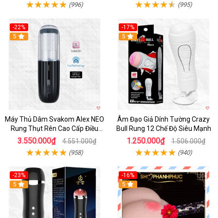
(996)
(995)
-22%
-17%
5
5
Máy Thủ Dâm Svakom Alex NEO
Âm Đạo Giả Dính Tường Crazy
Rung Thụt Rên Cao Cấp Điều
Bull Rung 12 Chế Độ Siêu Mạnh
Khiển App
3.550.000₫
1.250.000₫
4.551.000₫
1.506.000₫
(958)
(940)
-23%
-16%
5
5