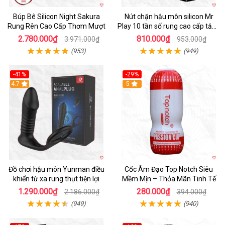
Búp Bê Silicon Night Sakura
Nút chặn hậu môn silicon Mr
Rung Rên Cao Cấp Thơm Mượt
Play 10 tần số rung cao cấp tăng
khoái cảm
2.780.000₫
810.000₫
3.971.000₫
953.000₫
(953)
(949)
-41%
-29%
Hot
4.7
5
Đồ chơi hậu môn Yunman điều
Cốc Âm Đạo Top Notch Siêu
khiển từ xa rung thụt tiện lợi
Mềm Mịn – Thỏa Mãn Tinh Tế
1.290.000₫
280.000₫
2.186.000₫
394.000₫
(949)
(940)