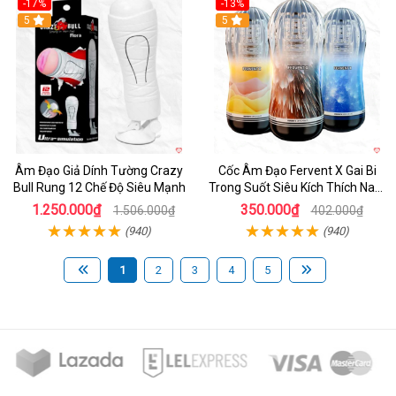
-17%
-13%
5
Hot
5
Âm Đạo Giả Dính Tường Crazy
Cốc Âm Đạo Fervent X Gai Bi
Bull Rung 12 Chế Độ Siêu Mạnh
Trong Suốt Siêu Kích Thích Nam
Giới
1.250.000₫
350.000₫
1.506.000₫
402.000₫
(940)
(940)
1
2
3
4
5