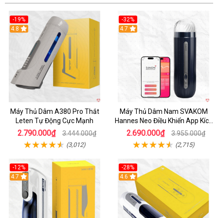
-19%
-32%
Hot
4.8
Hot
4.7
Máy Thủ Dâm A380 Pro Thắt
Máy Thủ Dâm Nam SVAKOM
Leten Tự Động Cực Mạnh
Hannes Neo Điều Khiển App Kích
Thích
2.790.000₫
2.690.000₫
3.444.000₫
3.955.000₫
(3,012)
(2,715)
-12%
-28%
Hot
4.7
Hot
4.6