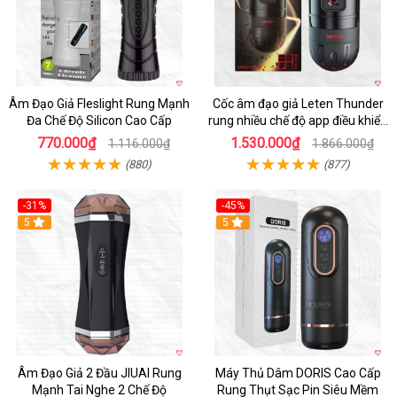
Âm Đạo Giả Fleslight Rung Mạnh
Cốc âm đạo giả Leten Thunder
Đa Chế Độ Silicon Cao Cấp
rung nhiều chế độ app điều khiển
tiện lợi
770.000₫
1.530.000₫
1.116.000₫
1.866.000₫
(880)
(877)
-31%
-45%
5
Hot
5
Âm Đạo Giả 2 Đầu JIUAI Rung
Máy Thủ Dâm DORIS Cao Cấp
Mạnh Tai Nghe 2 Chế Độ
Rung Thụt Sạc Pin Siêu Mềm