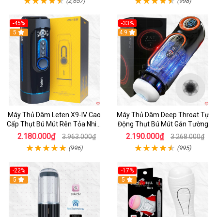
(2,657)
(998)
-45%
-33%
Hot
5
Hot
4.9
Máy Thủ Dâm Leten X9-IV Cao
Máy Thủ Dâm Deep Throat Tự
Cấp Thụt Bú Mút Rên Tỏa Nhiệt
Động Thụt Bú Mút Gắn Tường
Sạc Pin
2.180.000₫
2.190.000₫
3.963.000₫
3.268.000₫
(996)
(995)
-22%
-17%
5
5