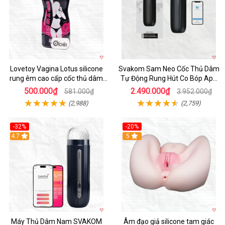
Lovetoy Vagina Lotus silicone
Svakom Sam Neo Cốc Thủ Dâm
rung êm cao cấp cốc thủ dâm
Tự Động Rung Hút Co Bóp App
nam
Điều Khiển
500.000₫
2.490.000₫
581.000₫
3.952.000₫
(2,988)
(2,759)
-32%
-20%
Hot
4.7
Hot
5
Máy Thủ Dâm Nam SVAKOM
Âm đạo giả silicone tam giác