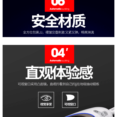
Máy
Thủ
Dâm
Tự
Động
Ailighter
Cao
Cấp
Rung
Xoay
Bú
Mút