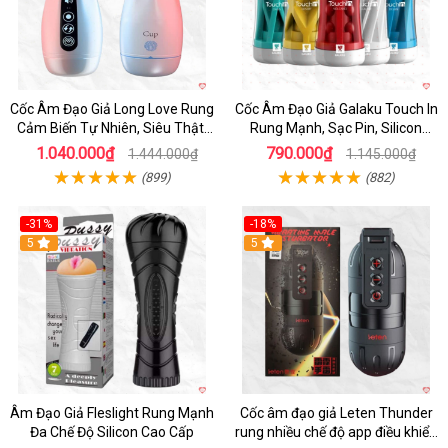
Cốc Âm Đạo Giả Long Love Rung
Cốc Âm Đạo Giả Galaku Touch In
Cảm Biến Tự Nhiên, Siêu Thật,
Rung Mạnh, Sạc Pin, Silicon
Sướng
Mềm
1.040.000₫
790.000₫
1.444.000₫
1.145.000₫
(899)
(882)
-31%
-18%
5
5
Âm Đạo Giả Fleslight Rung Mạnh
Cốc âm đạo giả Leten Thunder
Đa Chế Độ Silicon Cao Cấp
rung nhiều chế độ app điều khiển