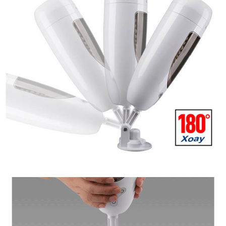
Tự
Động
Ailighter
Cao
Cấp
Rung
Xoay
Bú
Mút
Máy
Thủ
Dâm
Tự
Động