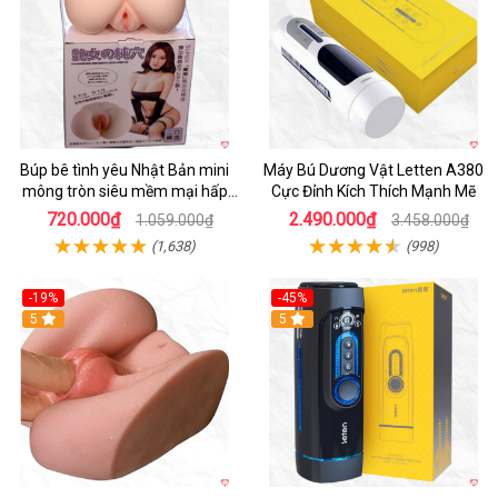
Búp bê tình yêu Nhật Bản mini
Máy Bú Dương Vật Letten A380
mông tròn siêu mềm mại hấp
Cực Đỉnh Kích Thích Mạnh Mẽ
dẫn
720.000₫
2.490.000₫
1.059.000₫
3.458.000₫
(1,638)
(998)
-19%
-45%
Hot
5
Hot
5