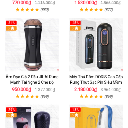
tiện lợi
770.000₫
1.530.000₫
1.116.000₫
1.866.000₫
(880)
(877)
-31%
-45%
5
Hot
5
Âm Đạo Giả 2 Đầu JIUAI Rung
Máy Thủ Dâm DORIS Cao Cấp
Mạnh Tai Nghe 2 Chế Độ
Rung Thụt Sạc Pin Siêu Mềm
950.000₫
2.180.000₫
1.377.000₫
3.964.000₫
(869)
(869)
-29%
-13%
5
5