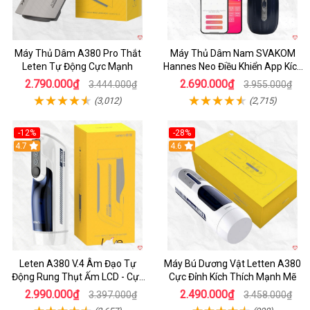
Máy Thủ Dâm A380 Pro Thắt
Máy Thủ Dâm Nam SVAKOM
Leten Tự Động Cực Mạnh
Hannes Neo Điều Khiển App Kích
Thích
2.790.000₫
2.690.000₫
3.444.000₫
3.955.000₫
(3,012)
(2,715)
-12%
-28%
Hot
4.7
Hot
4.6
Leten A380 V.4 Âm Đạo Tự
Máy Bú Dương Vật Letten A380
Động Rung Thụt Ấm LCD - Cực
Cực Đỉnh Kích Thích Mạnh Mẽ
Phê
2.990.000₫
2.490.000₫
3.397.000₫
3.458.000₫