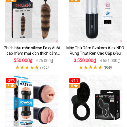
Phích hậu môn silicon Foxy đuôi
Máy Thủ Dâm Svakom Alex NEO
cáo mềm mại kích thích cảm
Rung Thụt Rên Cao Cấp Điều
giác mới
Khiển App
550.000₫
3.550.000₫
625.000₫
4.551.000₫
(965)
(958)
-29%
-31%
Hot
5
5