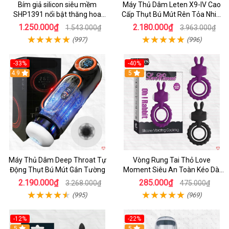
Bím giả silicon siêu mềm
Máy Thủ Dâm Leten X9-IV Cao
SHP1391 nổi bật thăng hoa
Cấp Thụt Bú Mút Rên Tỏa Nhiệt
hoàn hảo
Sạc Pin
1.250.000₫
2.180.000₫
1.543.000₫
3.963.000₫
(997)
(996)
-33%
-40%
Hot
4.9
5
Máy Thủ Dâm Deep Throat Tự
Vòng Rung Tai Thỏ Love
Động Thụt Bú Mút Gắn Tường
Moment Siêu An Toàn Kéo Dài
Thời Gian
2.190.000₫
285.000₫
3.268.000₫
475.000₫
(995)
(969)
-12%
-22%
Hot
5
5