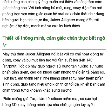
dành riêng cho các quý ông muốn cải thiện và nâng tầm cảm
giác thăng hoa. Với tính năng bú mút, rung, xoay độc đáo mô
phỏng trọn vẹn cảm giác quan hệ oral sex chân thật như đang
bên người bạn tình thực thụ, Juicer Ailighter mang đến trải
nghiệm đầy đặn, mạnh mẽ và cực kỳ kích thích.
Thiết kế thông minh, cảm giác chân thực bất ngờ
✨
Máy thủ dâm Juicer Ailighter nổi bật với cơ chế hoạt động tự
động, xoay và bú mút liên tục với tần suất lên đến 140
lần/phút. Tốc độ này giúp người sử dụng tận hưởng sự hưng
phấn đỉnh điểm, kéo dài khoái cảm không thể diễn tả bằng lời.
Hơn nữa, âm thanh rên rỉ nhẹ nhàng phát ra từ máy thêm phần
sinh động, giúp tăng hiệu ứng kích thích tối đa, khiến bạn đắm
chìm trong từng khoảnh khắc sung sướng.
Phần miệng giả được làm từ silicon mềm mại, có các hạt
bóng 3D xoay thông minh, tựa như những ngón tay uyển