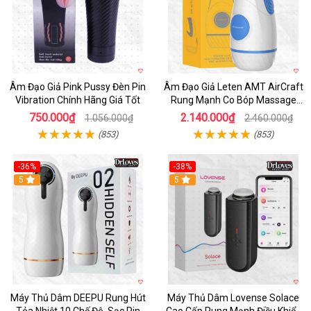
Âm Đạo Giả Pink Pussy Đèn Pin
Âm Đạo Giả Leten AMT AirCraft
Vibration Chính Hãng Giá Tốt
Rung Mạnh Co Bóp Massage
Êm Ái
750.000₫
2.140.000₫
1.056.000₫
2.460.000₫
(853)
(853)
-36%
-38%
Hot
5
Hot
5
Máy Thủ Dâm DEEPU Rung Hút
Máy Thủ Dâm Lovense Solace