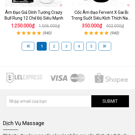
Âm Đạo Giả Dính Tường Crazy
Cốc Âm Đạo Fervent X Gai Bi
Bull Rung 12 Chế Độ Siêu Mạnh
Trong Suốt Siêu Kích Thích Nam
Giới
1.250.000₫
350.000₫
1.506.000₫
402.000₫
(940)
(940)
1
2
3
4
5
SUBMIT
Dịch Vụ Massage