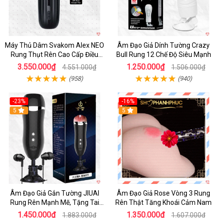
Máy Thủ Dâm Svakom Alex NEO
Âm Đạo Giả Dính Tường Crazy
Rung Thụt Rên Cao Cấp Điều
Bull Rung 12 Chế Độ Siêu Mạnh
Khiển App
3.550.000₫
1.250.000₫
4.551.000₫
1.506.000₫
(958)
(940)
-23%
-16%
5
5
Âm Đạo Giả Gắn Tường JIUAI
Âm Đạo Giả Rose Vòng 3 Rung
Rung Rên Mạnh Mẽ, Tặng Tai
Rên Thật Tăng Khoái Cảm Nam
Nghe
1.450.000₫
1.350.000₫
1.883.000₫
1.607.000₫