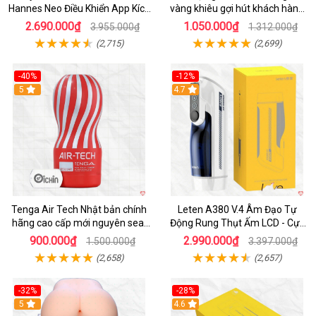
Hannes Neo Điều Khiển App Kích
vàng khiêu gợi hút khách hàng
Thích
nam
2.690.000₫
1.050.000₫
3.955.000₫
1.312.000₫
(2,715)
(2,699)
-40%
-12%
Hot
5
Hot
4.7
Tenga Air Tech Nhật bản chính
Leten A380 V.4 Âm Đạo Tự
hãng cao cấp mới nguyên seal
Động Rung Thụt Ấm LCD - Cực
giá tốt
Phê
900.000₫
2.990.000₫
1.500.000₫
3.397.000₫
(2,658)
(2,657)
-32%
-28%
Hot
5
Hot
4.6