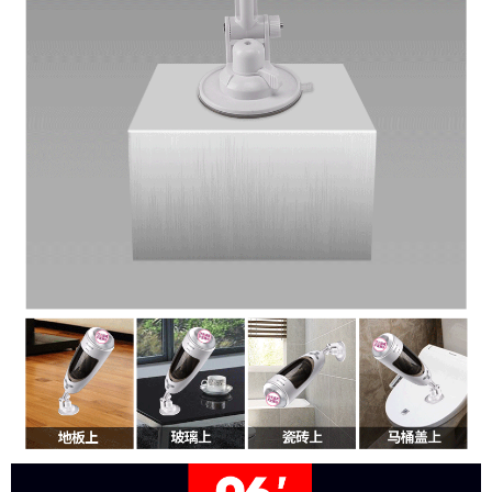
Ailighter
Cao
Cấp
Rung
Xoay
Bú
Mút