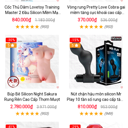
Cốc Thủ Dâm Lovetoy Training
Vòng rung Pretty Love Cobra gai
Master 2 Đầu Silicon Mềm Mại
mềm tăng cực khoái cao cấp
Tiện Lợi
chính hãng
840.000₫
370.000₫
1.183.000₫
536.000₫
(955)
(953)
-30%
-15%
Hot
5
Hot
5
Búp Bê Silicon Night Sakura
Nút chặn hậu môn silicon Mr
Rung Rên Cao Cấp Thơm Mượt
Play 10 tần số rung cao cấp tăng
khoái cảm
2.780.000₫
810.000₫
3.971.000₫
953.000₫
(953)
(949)
-41%
-29%