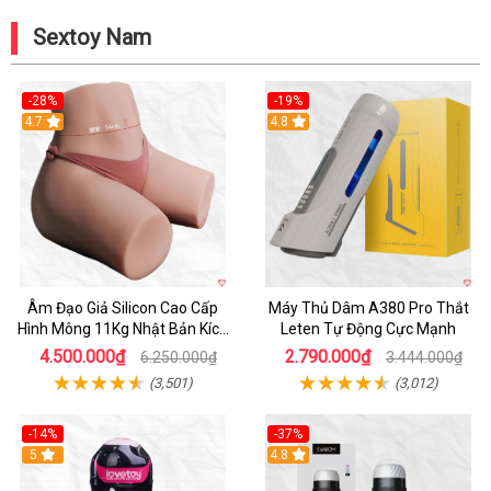
Sextoy Nam
-28%
-19%
4.7
Hot
4.8
Âm Đạo Giả Silicon Cao Cấp
Máy Thủ Dâm A380 Pro Thắt
Hình Mông 11Kg Nhật Bản Kích
Leten Tự Động Cực Mạnh
Thước Như Thật
4.500.000₫
2.790.000₫
6.250.000₫
3.444.000₫
(3,501)
(3,012)
-14%
-37%
Hot
5
4.8