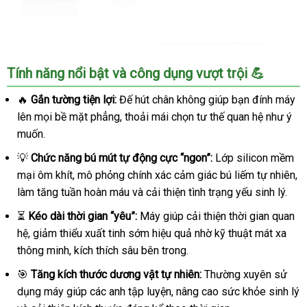
Máy
Tính năng nổi bật và công dụng vượt trội 💪
Thủ
Dâm
🔥
Gắn tường tiện lợi:
Đế hút chân không giúp bạn đính máy
Tự
lên mọi bề mặt phẳng, thoải mái chọn tư thế quan hệ như ý
Động
muốn.
Ailighter
Cao
💡
Chức năng bú mút tự động cực “ngon”:
Lớp silicon mềm
Cấp
mại ôm khít, mô phỏng chính xác cảm giác bú liếm tự nhiên,
Rung
làm tăng tuần hoàn máu và cải thiện tình trạng yếu sinh lý.
Xoay
Bú
⏳
Kéo dài thời gian “yêu”:
Máy giúp cải thiện thời gian quan
Mút
hệ, giảm thiểu xuất tinh sớm hiệu quả nhờ kỹ thuật mát xa
thông minh, kích thích sâu bên trong.
🎯
Tăng kích thước dương vật tự nhiên:
Thường xuyên sử
dụng máy giúp các anh tập luyện, nâng cao sức khỏe sinh lý