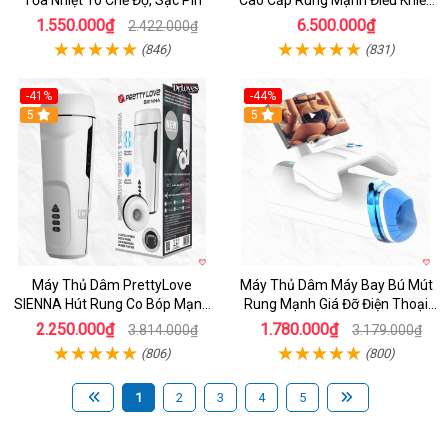
Tỏa Nhiệt 10 Chế Độ, Sạc Pin
Cao Cấp Rung Mạnh Điều Khiển
App
1.550.000₫
6.500.000₫
2.422.000₫
(846)
(831)
-41%
-44%
Hot
5
Hot
5
Máy Thủ Dâm PrettyLove
Máy Thủ Dâm Máy Bay Bú Mút
SIENNA Hút Rung Co Bóp Mạnh
Rung Mạnh Giá Đỡ Điện Thoại
Mẽ Nam
Chính Hãng
2.250.000₫
1.780.000₫
3.814.000₫
3.179.000₫
(806)
(800)
1
2
3
4
5