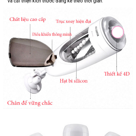
và cải thiện kích thước đáng kể theo thời gian.
Máy
Thủ
Dâm