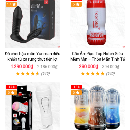
Hot
4.7
5
Đồ chơi hậu môn Yunman điều
Cốc Âm Đạo Top Notch Siêu
khiển từ xa rung thụt tiện lợi
Mềm Mịn – Thỏa Mãn Tinh Tế
1.290.000₫
280.000₫
2.186.000₫
394.000₫
(949)
(940)
-17%
-13%
5
Hot
5