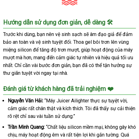
Máy
Hướng dẫn sử dụng đơn giản, dễ dàng 🛠️
Thủ
Dâm
Trước khi dùng, bạn nên vệ sinh sạch sẽ âm đạo giả để đảm
Tự
bảo an toàn và vệ sinh tuyệt đối. Thoa gel bôi trơn lên vùng
Động
miệng silicon để tăng độ trơn mượt, giúp hoạt động của máy
Ailighter
mượt mà hơn, mang đến cảm giác tự nhiên và hiệu quả tối ưu
Cao
nhất. Chỉ cần vài bước đơn giản, bạn đã có thể tận hưởng sự
Cấp
thư giãn tuyệt vời ngay tại nhà.
Rung
Xoay
Bú
Đánh giá từ khách hàng đã trải nghiệm ❤️
Mút
Nguyễn Văn Hải:
“Máy Juicer Ailighter thực sự tuyệt vời,
cảm giác rất chân thật và kích thích. Tôi đã thấy sự cải thiện
rõ rệt chỉ sau vài tuần sử dụng.”
Trần Minh Quang:
“Chất liệu silicon mềm mại, không gây khó
chịu, máy hoạt động êm và rất tiện lợi khi gắn tường. Quá