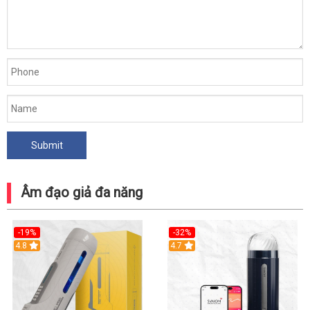
Âm đạo giả đa năng
-19%
-32%
Hot
4.8
Hot
4.7