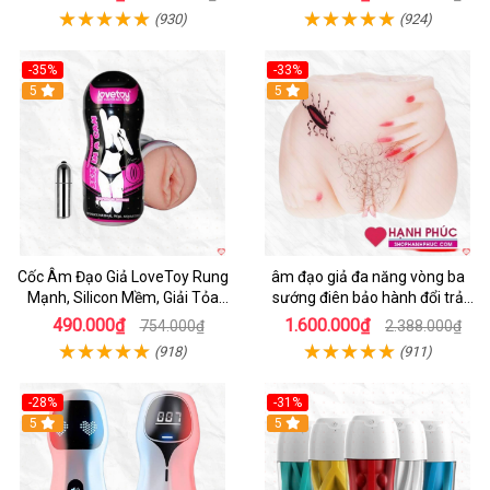
(930)
(924)
-35%
-33%
5
5
Cốc Âm Đạo Giả LoveToy Rung
âm đạo giả đa năng vòng ba
Mạnh, Silicon Mềm, Giải Tỏa
sướng điên bảo hành đổi trả
Sinh Lý
nhanh
490.000₫
1.600.000₫
754.000₫
2.388.000₫
(918)
(911)
-28%
-31%
5
Hot
5