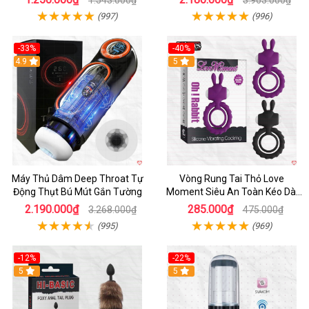
1.543.000₫
3.963.000₫
(997)
(996)
-33%
-40%
Hot
4.9
5
Máy Thủ Dâm Deep Throat Tự
Vòng Rung Tai Thỏ Love
Động Thụt Bú Mút Gắn Tường
Moment Siêu An Toàn Kéo Dài
Thời Gian
2.190.000₫
285.000₫
3.268.000₫
475.000₫
(995)
(969)
-12%
-22%
Hot
5
5