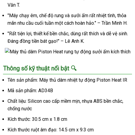
Heat
Văn T.
rung
tự
"Máy chạy êm, chế độ rung và sưởi ấm rất nhiệt tình, thỏa
động
mãn nhu cầu cuối tuần một cách hoàn hảo." – Trần Minh H.
sưởi
"Rất tiện lợi, thiết kế bền chắc, dùng rất thích và dễ vệ sinh.
ấm
kích
Đáng đồng tiền bát gạo!" – Lê Anh K.
thích
Máy
Thông số kỹ thuật nổi bật 🔍
thủ
dâm
Tên sản phẩm: Máy thủ dâm nhiệt tự động Piston Heat IR
Piston
Mã sản phẩm: AD34B
Heat
rung
Chất liệu: Silicon cao cấp mềm mịn, nhựa ABS bền chắc,
tự
chống nước
động
sưởi
Kích thước: 30.5 cm x 1.8 cm
ấm
Kích thước ruột âm đạo: 14.5 cm x 9.3 cm
kích