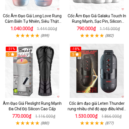
Cốc Âm Đạo Giả Long Love Rung
Cốc Âm Đạo Giả Galaku Touch In
Cảm Biến Tự Nhiên, Siêu Thật,
Rung Mạnh, Sạc Pin, Silicon
Sướng
Mềm
1.040.000₫
790.000₫
1.444.000₫
1.145.000₫
(899)
(882)
-31%
-18%
5
5
Âm Đạo Giả Fleslight Rung Mạnh
Cốc âm đạo giả Leten Thunder
Đa Chế Độ Silicon Cao Cấp
rung nhiều chế độ app điều khiển
tiện lợi
770.000₫
1.530.000₫
1.116.000₫
1.866.000₫
(880)
(877)