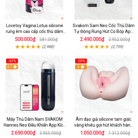
Lovetoy Vagina Lotus silicone
Svakom Sam Neo Cốc Thủ Dâm
rung êm cao cấp cốc thủ dâm
Tự Động Rung Hút Co Bóp App
nam
Điều Khiển
500.000₫
2.490.000₫
581.000₫
3.952.000₫
(2,988)
(2,759)
-32%
-20%
Hot
4.7
Hot
5
Máy Thủ Dâm Nam SVAKOM
Âm đạo giả silicone tam giác
Hannes Neo Điều Khiển App Kích
vàng khiêu gợi hút khách hàng
Thích
nam
2.690.000₫
1.050.000₫
3.955.000₫
1.312.000₫