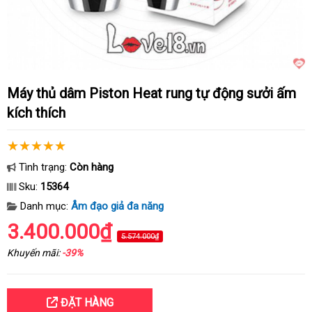
Máy thủ dâm Piston Heat rung tự động sưởi ấm
kích thích
Tình trạng:
Còn hàng
Sku:
15364
Danh mục:
Âm đạo giả đa năng
3.400.000₫
5.574.000₫
Khuyến mãi:
-39%
ĐẶT HÀNG