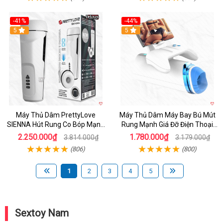
-41%
-44%
Hot
5
Hot
5
Máy Thủ Dâm PrettyLove
Máy Thủ Dâm Máy Bay Bú Mút
SIENNA Hút Rung Co Bóp Mạnh
Rung Mạnh Giá Đỡ Điện Thoại
Mẽ Nam
Chính Hãng
2.250.000₫
1.780.000₫
3.814.000₫
3.179.000₫
(806)
(800)
1
2
3
4
5
Sextoy Nam