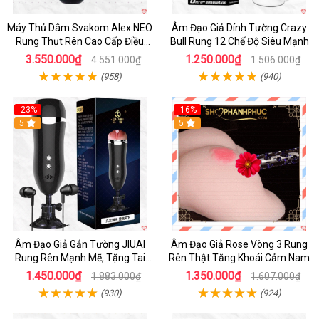
Máy Thủ Dâm Svakom Alex NEO
Âm Đạo Giả Dính Tường Crazy
Rung Thụt Rên Cao Cấp Điều
Bull Rung 12 Chế Độ Siêu Mạnh
Khiển App
3.550.000₫
1.250.000₫
4.551.000₫
1.506.000₫
(958)
(940)
-23%
-16%
5
5
Âm Đạo Giả Gắn Tường JIUAI
Âm Đạo Giả Rose Vòng 3 Rung
Rung Rên Mạnh Mẽ, Tặng Tai
Rên Thật Tăng Khoái Cảm Nam
Nghe
1.450.000₫
1.350.000₫
1.883.000₫
1.607.000₫
(930)
(924)