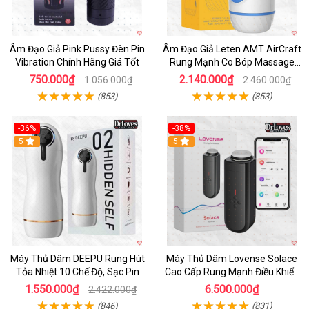
Âm Đạo Giả Pink Pussy Đèn Pin
Âm Đạo Giả Leten AMT AirCraft
Vibration Chính Hãng Giá Tốt
Rung Mạnh Co Bóp Massage
Êm Ái
750.000₫
2.140.000₫
1.056.000₫
2.460.000₫
(853)
(853)
-36%
-38%
Hot
5
Hot
5
Máy Thủ Dâm DEEPU Rung Hút
Máy Thủ Dâm Lovense Solace
Tỏa Nhiệt 10 Chế Độ, Sạc Pin
Cao Cấp Rung Mạnh Điều Khiển
App
1.550.000₫
6.500.000₫
2.422.000₫
(846)
(831)