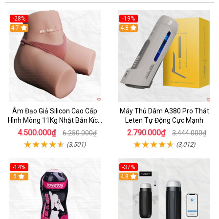
-28%
-19%
4.7
Hot
4.8
Âm Đạo Giả Silicon Cao Cấp
Máy Thủ Dâm A380 Pro Thắt
Hình Mông 11Kg Nhật Bản Kích
Leten Tự Động Cực Mạnh
Thước Như Thật
4.500.000₫
2.790.000₫
6.250.000₫
3.444.000₫
(3,501)
(3,012)
-14%
-37%
Hot
5
4.8