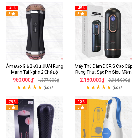
-31%
-45%
5
Hot
5
Âm Đạo Giả 2 Đầu JIUAI Rung
Máy Thủ Dâm DORIS Cao Cấp
Mạnh Tai Nghe 2 Chế Độ
Rung Thụt Sạc Pin Siêu Mềm
950.000₫
2.180.000₫
1.377.000₫
3.964.000₫
(869)
(869)
-29%
-13%
5
5