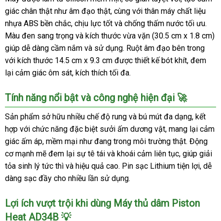
giác chân thật như âm đạo thật, cùng với thân máy chất liệu
nhựa ABS bền chắc, chịu lực tốt và chống thấm nước tối ưu.
Màu đen sang trọng và kích thước vừa vặn (30.5 cm x 1.8 cm)
giúp dễ dàng cầm nắm và sử dụng. Ruột âm đạo bên trong
với kích thước 14.5 cm x 9.3 cm được thiết kế bót khít, đem
lại cảm giác ôm sát, kích thích tối đa.
Tính năng nổi bật và công nghệ hiện đại 🚀
Sản phẩm sở hữu nhiều chế độ rung và bú mút đa dạng, kết
hợp với chức năng đặc biệt sưởi ấm dương vật, mang lại cảm
giác ấm áp, mềm mại như đang trong môi trường thật. Động
cơ mạnh mẽ đem lại sự tê tái và khoái cảm liên tục, giúp giải
tỏa sinh lý tức thì và hiệu quả cao. Pin sạc Lithium tiện lợi, dễ
dàng sạc đầy cho nhiều lần sử dụng.
Lợi ích vượt trội khi dùng Máy thủ dâm Piston
Heat AD34B 💡