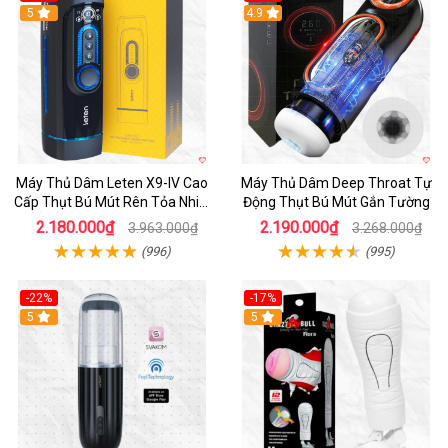
Hot
5
Hot
4.9
Máy Thủ Dâm Leten X9-IV Cao
Máy Thủ Dâm Deep Throat Tự
Cấp Thụt Bú Mút Rên Tỏa Nhiệt
Động Thụt Bú Mút Gắn Tường
Sạc Pin
2.180.000₫
2.190.000₫
3.963.000₫
3.268.000₫
(996)
(995)
-22%
-17%
5
5