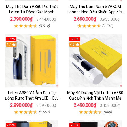
Máy Thủ Dâm A380 Pro Thắt
Máy Thủ Dâm Nam SVAKOM
Leten Tự Động Cực Mạnh
Hannes Neo Điều Khiển App Kích
Thích
2.790.000₫
2.690.000₫
3.444.000₫
3.955.000₫
(3,012)
(2,715)
-12%
-28%
Hot
4.7
Hot
4.6
Leten A380 V.4 Âm Đạo Tự
Máy Bú Dương Vật Letten A380
Động Rung Thụt Ấm LCD - Cực
Cực Đỉnh Kích Thích Mạnh Mẽ
Phê
2.990.000₫
2.490.000₫
3.397.000₫
3.458.000₫
(2,657)
(998)
-45%
-33%