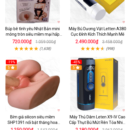
Búp bê tình yêu Nhật Bản mini
Máy Bú Dương Vật Letten A380
mông tròn siêu mềm mại hấp
Cực Đỉnh Kích Thích Mạnh Mẽ
dẫn
720.000₫
2.490.000₫
1.059.000₫
3.458.000₫
(1,638)
(998)
-19%
-45%
Hot
5
Hot
5
Bím giả silicon siêu mềm
Máy Thủ Dâm Leten X9-IV Cao
SHP1391 nổi bật thăng hoa
Cấp Thụt Bú Mút Rên Tỏa Nhiệt
hoàn hảo
Sạc Pin
1.250.000₫
2.180.000₫