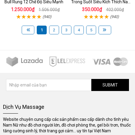
Bull Rung 12 Chế Độ Siêu Mạnh
Trong Suốt Siêu Kích Thích Nam
Giới
1.250.000₫
350.000₫
1.506.000₫
402.000₫
(940)
(940)
1
2
3
4
5
SUBMIT
Dịch Vụ Massage
Website chuyên cung cấp các sản phẩm cao cấp dành cho tình yêu
Nam Nữ như đồ chơi người lớn, đồ chơi phòng the, gel bôi trơn, thuốc
tăng cường sinh lý, thời trang gợi cảm... uy tín tại Việt Nam