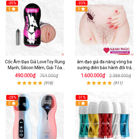
-35%
-33%
5
5
Cốc Âm Đạo Giả LoveToy Rung
âm đạo giả đa năng vòng ba
Mạnh, Silicon Mềm, Giải Tỏa
sướng điên bảo hành đổi trả
Sinh Lý
nhanh
490.000₫
1.600.000₫
754.000₫
2.388.000₫
(918)
(911)
-28%
-31%
5
Hot
5