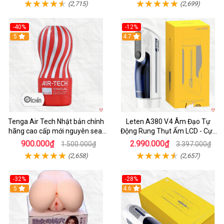
(2,715)
(2,699)
-40%
-12%
Hot
5
Hot
4.7
Tenga Air Tech Nhật bản chính
Leten A380 V.4 Âm Đạo Tự
hãng cao cấp mới nguyên seal
Động Rung Thụt Ấm LCD - Cực
giá tốt
Phê
900.000₫
2.990.000₫
1.500.000₫
3.397.000₫
(2,658)
(2,657)
-32%
-28%
Hot
5
Hot
4.6