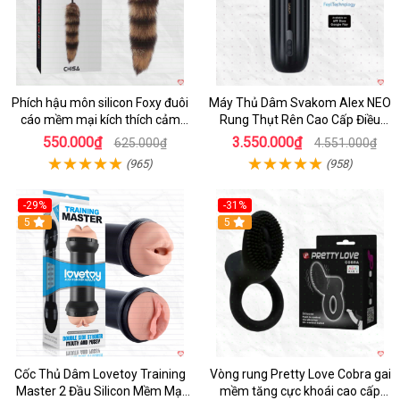
Phích hậu môn silicon Foxy đuôi
Máy Thủ Dâm Svakom Alex NEO
cáo mềm mại kích thích cảm
Rung Thụt Rên Cao Cấp Điều
giác mới
Khiển App
550.000₫
3.550.000₫
625.000₫
4.551.000₫
(965)
(958)
-29%
-31%
Hot
5
5
Cốc Thủ Dâm Lovetoy Training
Vòng rung Pretty Love Cobra gai
Master 2 Đầu Silicon Mềm Mại
mềm tăng cực khoái cao cấp