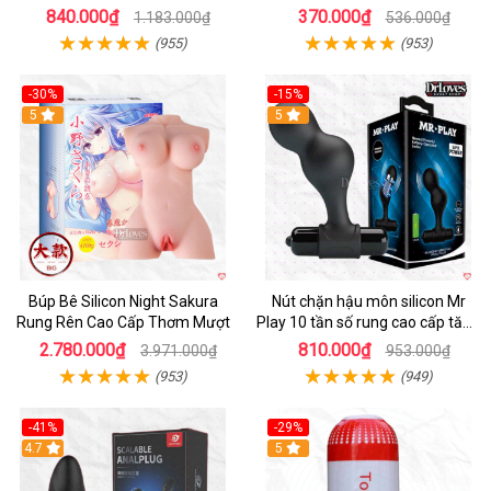
Tiện Lợi
chính hãng
840.000₫
370.000₫
1.183.000₫
536.000₫
(955)
(953)
-30%
-15%
Hot
5
Hot
5
Búp Bê Silicon Night Sakura
Nút chặn hậu môn silicon Mr
Rung Rên Cao Cấp Thơm Mượt
Play 10 tần số rung cao cấp tăng
khoái cảm
2.780.000₫
810.000₫
3.971.000₫
953.000₫
(953)
(949)
-41%
-29%
Hot
4.7
5