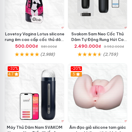
Lovetoy Vagina Lotus silicone
Svakom Sam Neo Cốc Thủ
rung êm cao cấp cốc thủ dâm
Dâm Tự Động Rung Hút Co
nam
Bóp App Điều Khiển
500.000₫
2.490.000₫
581.000₫
3.952.000₫
(2,988)
(2,759)
-32%
-20%
Hot
4.7
Hot
5
Máy Thủ Dâm Nam SVAKOM
Âm đạo giả silicone tam giác