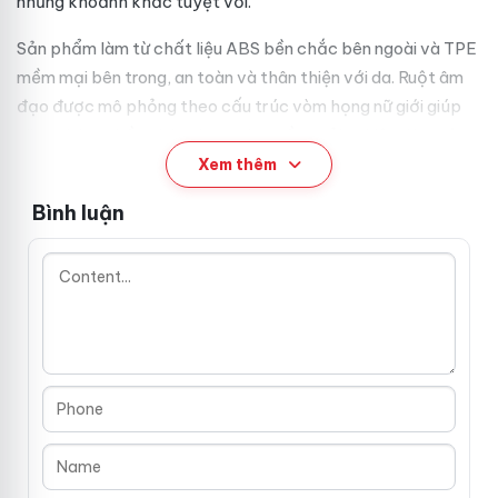
những khoảnh khắc tuyệt vời.
Sản phẩm làm từ chất liệu ABS bền chắc bên ngoài và TPE
mềm mại bên trong, an toàn và thân thiện với da. Ruột âm
đạo được mô phỏng theo cấu trúc vòm họng nữ giới giúp
tăng thêm phần chân thực, nâng tầm trải nghiệm lên một
đẳng cấp mới. Máy có kích thước 30.5cm x 10.3cm và ruột
Xem thêm
âm đạo dài 14.5cm, phù hợp mọi kích cỡ nam giới.
Bình luận
Đặc Điểm Thiết Kế Và Chất Liệu Cao
Cấp ✅
✨ Chất liệu: Vỏ ABS bền bỉ, ruột TPE mềm mại như da
thật
✨ Kích thước: 30,5cm x 10,3cm với ruột âm đạo
14,5cm x 9,3cm
✨ Pin sạc Lithium tiện lợi, sạc USB nhanh chóng trong 2