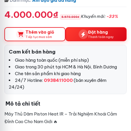
Danh mục:
Âm đạo giả đa năng
4.000.000₫
Khuyến mãi:
-33%
5.970.000₫
Thêm vào giỏ
Đặt hàng
Tiếp tục mua sắm
Thanh toán ngay
Cam kết bán hàng
Giao hàng toàn quốc (miễn phí ship)
Giao trong 30 phút tại HCM & Hà Nội, Bình Dương
Che tên sản phẩm khi giao hàng
24/7 Hotline:
0938411000
(bán xuyên đêm
24/24)
Mô tả chi tiết
Máy Thủ Dâm Piston Heat IR – Trải Nghiệm Khoái Cảm
Đỉnh Cao Cho Nam Giới 🔥