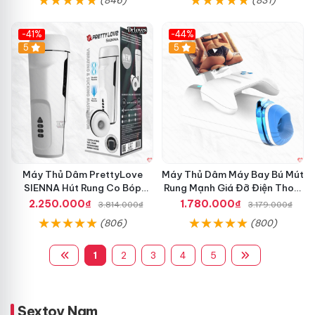
-41%
-44%
Hot
5
Hot
5
Máy Thủ Dâm PrettyLove
Máy Thủ Dâm Máy Bay Bú Mút
SIENNA Hút Rung Co Bóp
Rung Mạnh Giá Đỡ Điện Thoại
Mạnh Mẽ Nam
Chính Hãng
2.250.000₫
1.780.000₫
3.814.000₫
3.179.000₫
(806)
(800)
1
2
3
4
5
Sextoy Nam