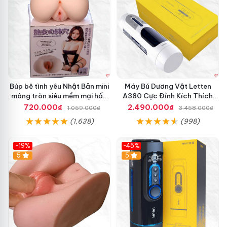
Búp bê tình yêu Nhật Bản mini
Máy Bú Dương Vật Letten
mông tròn siêu mềm mại hấp
A380 Cực Đỉnh Kích Thích
dẫn
Mạnh Mẽ
720.000₫
2.490.000₫
1.059.000₫
3.458.000₫
(1,638)
(998)
-19%
-45%
Hot
5
Hot
5