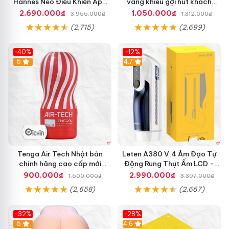
Hannes Neo Điều Khiển App
vàng khiêu gợi hút khách
Kích Thích
hàng nam
2.690.000₫
1.050.000₫
3.955.000₫
1.312.000₫
(2,715)
(2,699)
-40%
-12%
Hot
5
Hot
4.7
Tenga Air Tech Nhật bản
Leten A380 V.4 Âm Đạo Tự
chính hãng cao cấp mới
Động Rung Thụt Ấm LCD -
nguyên seal giá tốt
Cực Phê
900.000₫
2.990.000₫
1.500.000₫
3.397.000₫
(2,658)
(2,657)
-32%
-28%
Hot
5
Hot
4.6