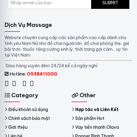
SUBMIT
Dịch Vụ Massage
Website chuyên cung cấp các sản phẩm cao cấp dành cho
tình yêu Nam Nữ như đồ chơi người lớn, đồ chơi phòng the, gel
bôi trơn, thuốc tăng cường sinh lý, thời trang gợi cảm... uy tín
tại Việt Nam
Giao hàng xuyên đêm 24/24 kể cả ngày nghỉ
Hotline:
0938411000
Category
Other
Điều khoản sử dụng
Hợp tác và Liên Kết
Chính sách bảo mật
Sản phẩm Hot
Giới thiệu
Vay tiền nhanh Olava
Liên hệ
Popper Bình Thạnh