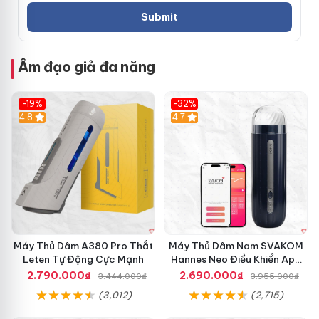
giờ
✨ Thời gian sử dụng kéo dài đến 2,5 giờ đáp ứng tốt nhu
cầu giải tỏa liên tục
Âm đạo giả đa năng
✨ Thiết kế chống thấm nước 100% dễ dàng vệ sinh sau
-19%
-32%
khi dùng
Hot
4.8
Hot
4.7
✨ Điều khiển thông minh dễ dàng thao tác cùng bảng
nút tiện lợi
Máy Thủ Dâm A380 Pro Thắt
Máy Thủ Dâm Nam SVAKOM
Leten Tự Động Cực Mạnh
Hannes Neo Điều Khiển App
Kích Thích
2.790.000₫
2.690.000₫
3.444.000₫
3.955.000₫
(3,012)
(2,715)