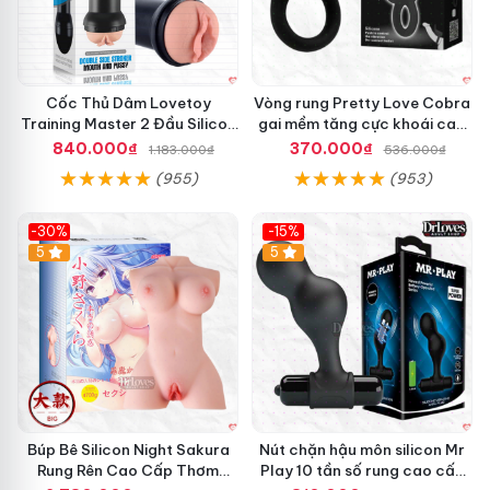
Cốc Thủ Dâm Lovetoy
Vòng rung Pretty Love Cobra
Training Master 2 Đầu Silicon
gai mềm tăng cực khoái cao
Mềm Mại Tiện Lợi
cấp chính hãng
840.000₫
370.000₫
1.183.000₫
536.000₫
(955)
(953)
-30%
-15%
Hot
5
Hot
5
Búp Bê Silicon Night Sakura
Nút chặn hậu môn silicon Mr
Rung Rên Cao Cấp Thơm
Play 10 tần số rung cao cấp