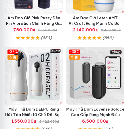
ự
Đ
ộ
Âm Đạo Giả Pink Pussy Đèn
Âm Đạo Giả Leten AMT
n
Pin Vibration Chính Hãng Giá
AirCraft Rung Mạnh Co Bóp
g
Tốt
Massage Êm Ái
750.000₫
2.140.000₫
1.056.000₫
2.460.000₫
,
(853)
(853)
K
í
c
-36%
-38%
h
Hot
5
Hot
5
T
h
í
c
h
M
ạ
n
h
M
Máy Thủ Dâm DEEPU Rung
Máy Thủ Dâm Lovense Solace
Hút Tỏa Nhiệt 10 Chế Độ, Sạc
ẽ
Cao Cấp Rung Mạnh Điều
Pin
Khiển App
1.550.000₫
6.500.000₫
2.422.000₫
(846)
(831)