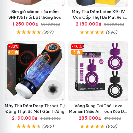
Bím giả silicon siêu mềm
Máy Thủ Dâm Leten X9-IV
SHP1391 nổi bật thăng hoa
Cao Cấp Thụt Bú Mút Rên
hoàn hảo
Tỏa Nhiệt Sạc Pin
1.250.000₫
2.180.000₫
1.543.000₫
3.963.000₫
(997)
(996)
-33%
-40%
Hot
4.9
5
Máy Thủ Dâm Deep Throat Tự
Vòng Rung Tai Thỏ Love
Động Thụt Bú Mút Gắn Tường
Moment Siêu An Toàn Kéo Dài
Thời Gian
2.190.000₫
285.000₫
3.268.000₫
475.000₫
(995)
(969)