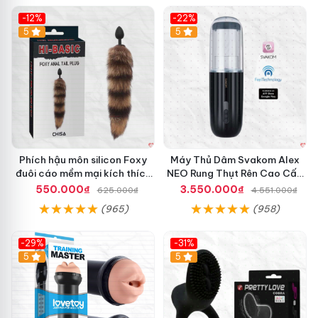
-12%
-22%
Hot
5
5
Phích hậu môn silicon Foxy
Máy Thủ Dâm Svakom Alex
đuôi cáo mềm mại kích thích
NEO Rung Thụt Rên Cao Cấp
cảm giác mới
Điều Khiển App
550.000₫
3.550.000₫
625.000₫
4.551.000₫
(965)
(958)
-29%
-31%
Hot
5
5