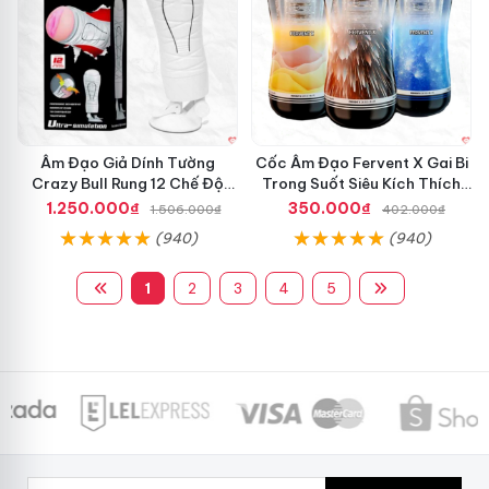
Âm Đạo Giả Dính Tường
Cốc Âm Đạo Fervent X Gai Bi
Crazy Bull Rung 12 Chế Độ
Trong Suốt Siêu Kích Thích
Siêu Mạnh
Nam Giới
1.250.000₫
350.000₫
1.506.000₫
402.000₫
(940)
(940)
1
2
3
4
5