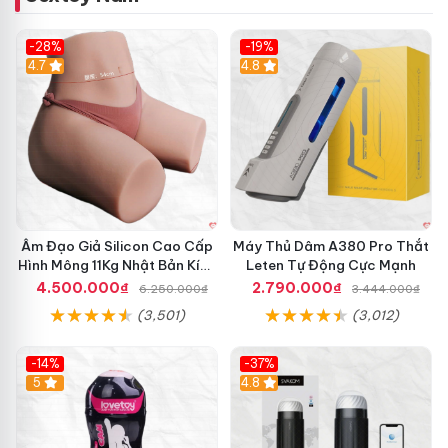
-28%
-19%
4.7
Hot
4.8
Âm Đạo Giả Silicon Cao Cấp
Máy Thủ Dâm A380 Pro Thắt
Hình Mông 11Kg Nhật Bản Kích
Leten Tự Động Cực Mạnh
Thước Như Thật
4.500.000₫
2.790.000₫
6.250.000₫
3.444.000₫
(3,501)
(3,012)
-14%
-37%
Hot
5
4.8