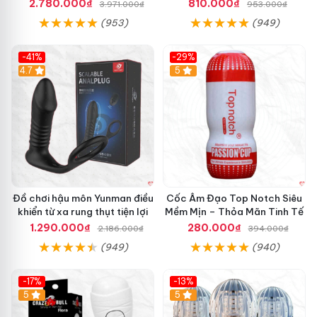
Mượt
tăng khoái cảm
2.780.000₫
810.000₫
3.971.000₫
953.000₫
(953)
(949)
-41%
-29%
Hot
4.7
5
Đồ chơi hậu môn Yunman điều
Cốc Âm Đạo Top Notch Siêu
khiển từ xa rung thụt tiện lợi
Mềm Mịn – Thỏa Mãn Tinh Tế
1.290.000₫
280.000₫
2.186.000₫
394.000₫
(949)
(940)
-17%
-13%
5
Hot
5