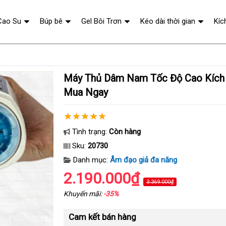
Cao Su
Búp bê
Gel Bôi Trơn
Kéo dài thời gian
Kíc
Máy Thủ Dâm Nam Tốc Độ Cao Kích Thích Cực PHÊ
Mua Ngay
Tình trạng:
Còn hàng
Sku:
20730
Danh mục:
Âm đạo giả đa năng
2.190.000₫
3.369.000₫
Khuyến mãi:
-35%
Cam kết bán hàng