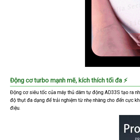
Máy
Động cơ turbo mạnh mẽ, kích thích tối đa ⚡
Thủ
Dâm
Động cơ siêu tốc của máy thủ dâm tự động AD33S tạo ra nhịp
Nam
độ thụt đa dạng để trải nghiệm từ nhẹ nhàng cho đến cực kho
Tốc
điệu.
Độ
Cao
Kích
Thích
Cực