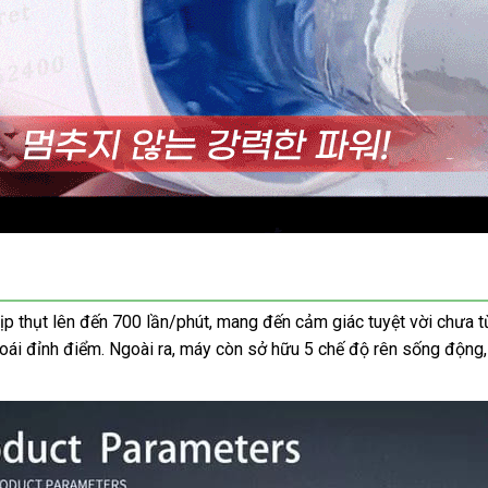
 thụt lên đến 700 lần/phút, mang đến cảm giác tuyệt vời chưa từ
ái đỉnh điểm. Ngoài ra, máy còn sở hữu 5 chế độ rên sống động, 