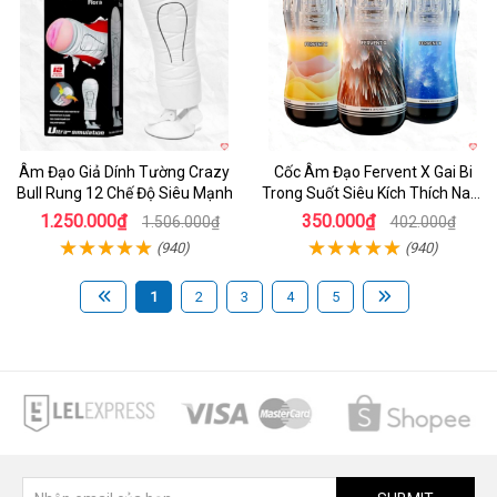
Âm Đạo Giả Dính Tường Crazy
Cốc Âm Đạo Fervent X Gai Bi
Bull Rung 12 Chế Độ Siêu Mạnh
Trong Suốt Siêu Kích Thích Nam
Giới
1.250.000₫
350.000₫
1.506.000₫
402.000₫
(940)
(940)
1
2
3
4
5