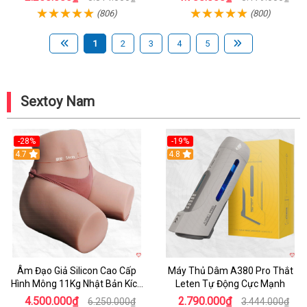
(806)
(800)
1
2
3
4
5
Sextoy Nam
-28%
-19%
4.7
Hot
4.8
Âm Đạo Giả Silicon Cao Cấp
Máy Thủ Dâm A380 Pro Thắt
Hình Mông 11Kg Nhật Bản Kích
Leten Tự Động Cực Mạnh
Thước Như Thật
4.500.000₫
2.790.000₫
6.250.000₫
3.444.000₫