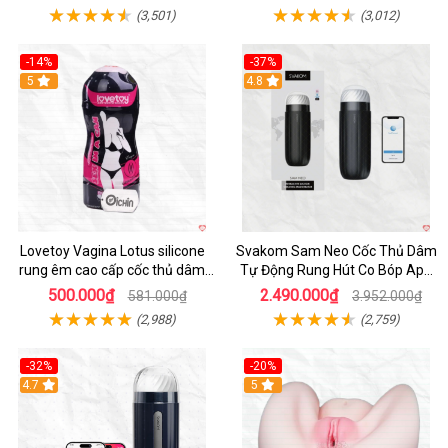
(3,501)
(3,012)
-14%
-37%
Hot
5
4.8
Lovetoy Vagina Lotus silicone
Svakom Sam Neo Cốc Thủ Dâm
rung êm cao cấp cốc thủ dâm
Tự Động Rung Hút Co Bóp App
nam
Điều Khiển
500.000₫
2.490.000₫
581.000₫
3.952.000₫
(2,988)
(2,759)
-32%
-20%
Hot
4.7
Hot
5