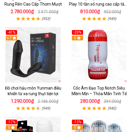
Rung Rên Cao Cấp Thơm Mượt
Play 10 tần số rung cao cấp tăng
khoái cảm
2.780.000₫
810.000₫
3.971.000₫
953.000₫
(953)
(949)
-41%
-29%
Hot
4.7
5
Đồ chơi hậu môn Yunman điều
Cốc Âm Đạo Top Notch Siêu
khiển từ xa rung thụt tiện lợi
Mềm Mịn – Thỏa Mãn Tinh Tế
1.290.000₫
280.000₫
2.186.000₫
394.000₫
(949)
(940)
-17%
-13%
5
Hot
5