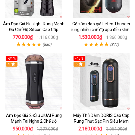
Âm Đạo Giả Fleslight Rung Mạnh
Cốc âm đạo giả Leten Thunder
Đa Chế Độ Silicon Cao Cấp
rung nhiều chế độ app điều khiển
tiện lợi
770.000₫
1.530.000₫
1.116.000₫
1.866.000₫
(880)
(877)
-31%
-45%
5
Hot
5
Âm Đạo Giả 2 Đầu JIUAI Rung
Máy Thủ Dâm DORIS Cao Cấp
Mạnh Tai Nghe 2 Chế Độ
Rung Thụt Sạc Pin Siêu Mềm
950.000₫
2.180.000₫
1.377.000₫
3.964.000₫