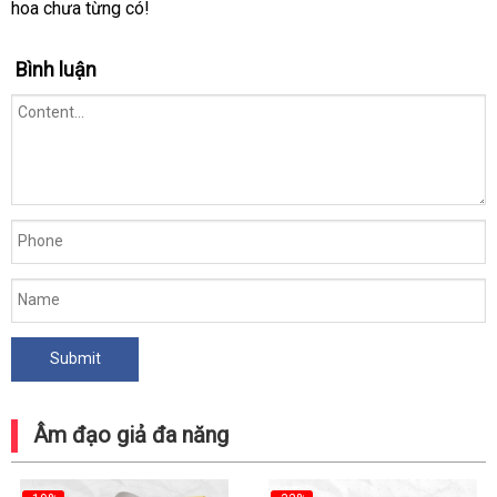
cho
hoa chưa từng có!
nam
giới
Bình luận
Âm đạo giả đa năng