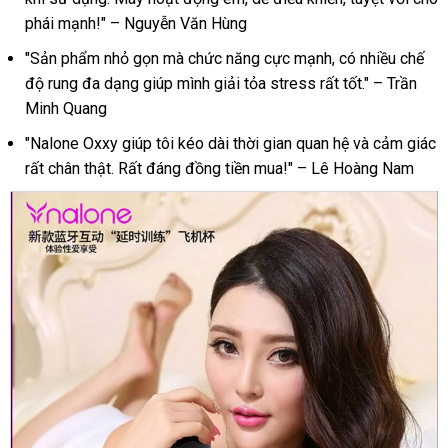
Oxxy
phái mạnh!" – Nguyễn Văn Hùng
kích
thích
"Sản phẩm nhỏ gọn mà chức năng cực mạnh, có nhiều chế
mạnh
độ rung đa dạng giúp mình giải tỏa stress rất tốt." – Trần
mẽ
Minh Quang
cho
nam
"Nalone Oxxy giúp tôi kéo dài thời gian quan hệ và cảm giác
giới
rất chân thật. Rất đáng đồng tiền mua!" – Lê Hoàng Nam