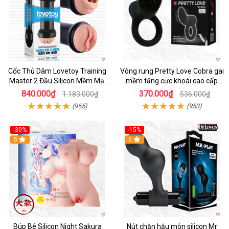
Cốc Thủ Dâm Lovetoy Training
Vòng rung Pretty Love Cobra gai
Master 2 Đầu Silicon Mềm Mại
mềm tăng cực khoái cao cấp
Tiện Lợi
chính hãng
840.000₫
370.000₫
1.183.000₫
536.000₫
(955)
(953)
-30%
-15%
Hot
5
Hot
5
Búp Bê Silicon Night Sakura
Nút chặn hậu môn silicon Mr