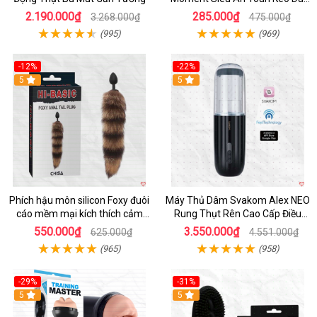
Thời Gian
2.190.000₫
285.000₫
3.268.000₫
475.000₫
(995)
(969)
-12%
-22%
Hot
5
5
Phích hậu môn silicon Foxy đuôi
Máy Thủ Dâm Svakom Alex NEO
cáo mềm mại kích thích cảm
Rung Thụt Rên Cao Cấp Điều
giác mới
Khiển App
550.000₫
3.550.000₫
625.000₫
4.551.000₫
(965)
(958)
-29%
-31%
Hot
5
5