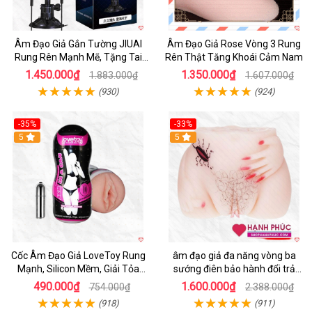
Âm Đạo Giả Gắn Tường JIUAI
Âm Đạo Giả Rose Vòng 3 Rung
Rung Rên Mạnh Mẽ, Tặng Tai
Rên Thật Tăng Khoái Cảm Nam
Nghe
1.450.000₫
1.350.000₫
1.883.000₫
1.607.000₫
(930)
(924)
-35%
-33%
5
5
Cốc Âm Đạo Giả LoveToy Rung
âm đạo giả đa năng vòng ba
Mạnh, Silicon Mềm, Giải Tỏa
sướng điên bảo hành đổi trả
Sinh Lý
nhanh
490.000₫
1.600.000₫
754.000₫
2.388.000₫
(918)
(911)