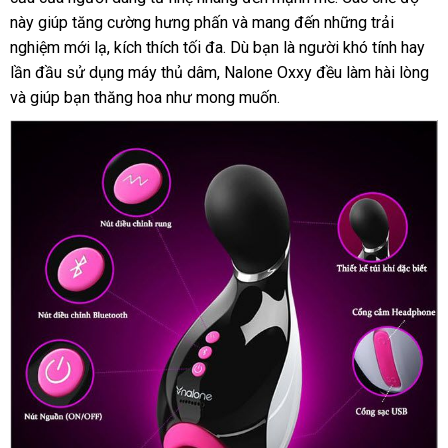
kích
này giúp tăng cường hưng phấn và mang đến những trải
thích
nghiệm mới lạ, kích thích tối đa. Dù bạn là người khó tính hay
mạnh
mẽ
lần đầu sử dụng máy thủ dâm, Nalone Oxxy đều làm hài lòng
cho
và giúp bạn thăng hoa như mong muốn.
nam
giới