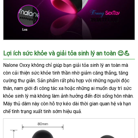
Máy
Lợi ích sức khỏe và giải tỏa sinh lý an toàn 😌💪
thủ
dâm
Nalone Oxxy không chỉ giúp bạn giải tỏa sinh lý an toàn mà
Nalone
còn cải thiện sức khỏe tinh thần nhờ giảm căng thẳng, tăng
Oxxy
cường thư giãn. Sản phẩm rất phù hợp với những người độc
kích
thân, nam giới đi công tác xa hoặc những ai muốn duy trì sức
thích
khỏe sinh lý mà không làm ảnh hưởng đến đời sống hôn nhân.
mạnh
Máy thủ dâm này còn hỗ trợ kéo dài thời gian quan hệ và hạn
mẽ
cho
chế tình trạng xuất tinh sớm hiệu quả.
nam
giới