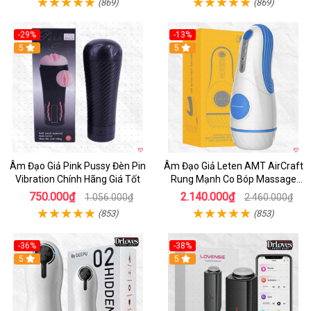
(869)
(869)
-29%
-13%
5
5
Âm Đạo Giả Pink Pussy Đèn Pin
Âm Đạo Giả Leten AMT AirCraft
Vibration Chính Hãng Giá Tốt
Rung Mạnh Co Bóp Massage
Êm Ái
750.000₫
2.140.000₫
1.056.000₫
2.460.000₫
(853)
(853)
-36%
-38%
Hot
5
Hot
5