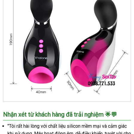
Máy
Nhận xét từ khách hàng đã trải nghiệm 🌟💬
thủ
dâm
"Tôi rất hài lòng với chất liệu silicon mềm mại và cảm giác
Nalone
khi sử dụng. Máy hoạt động êm, dễ điều khiển, tuyệt vời cho