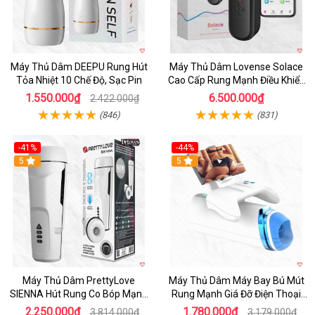
Máy Thủ Dâm DEEPU Rung Hút
Máy Thủ Dâm Lovense Solace
Tỏa Nhiệt 10 Chế Độ, Sạc Pin
Cao Cấp Rung Mạnh Điều Khiển
App
1.550.000₫
6.500.000₫
2.422.000₫
(846)
(831)
-41%
-44%
Hot
5
Hot
5
Máy Thủ Dâm PrettyLove
Máy Thủ Dâm Máy Bay Bú Mút
SIENNA Hút Rung Co Bóp Mạnh
Rung Mạnh Giá Đỡ Điện Thoại
Mẽ Nam
Chính Hãng
2.250.000₫
1.780.000₫
3.814.000₫
3.179.000₫