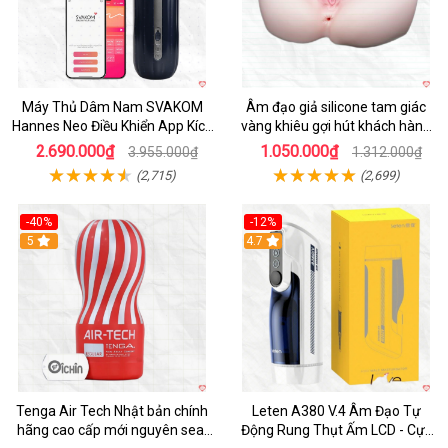
Máy Thủ Dâm Nam SVAKOM
Âm đạo giả silicone tam giác
Hannes Neo Điều Khiển App Kích
vàng khiêu gợi hút khách hàng
Thích
nam
2.690.000₫
1.050.000₫
3.955.000₫
1.312.000₫
(2,715)
(2,699)
-40%
-12%
Hot
5
Hot
4.7
Tenga Air Tech Nhật bản chính
Leten A380 V.4 Âm Đạo Tự
hãng cao cấp mới nguyên seal
Động Rung Thụt Ấm LCD - Cực