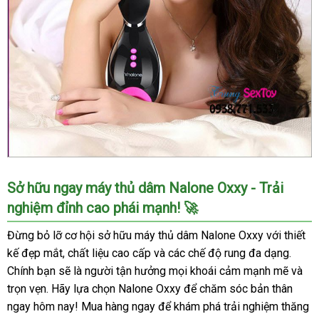
Máy
Sở hữu ngay máy thủ dâm Nalone Oxxy - Trải
thủ
nghiệm đỉnh cao phái mạnh! 🚀
dâm
Nalone
Đừng bỏ lỡ cơ hội sở hữu máy thủ dâm Nalone Oxxy với thiết
Oxxy
kế đẹp mắt, chất liệu cao cấp và các chế độ rung đa dạng.
kích
Chính bạn sẽ là người tận hưởng mọi khoái cảm mạnh mẽ và
thích
trọn vẹn. Hãy lựa chọn Nalone Oxxy để chăm sóc bản thân
mạnh
mẽ
ngay hôm nay! Mua hàng ngay để khám phá trải nghiệm thăng