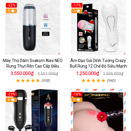
-22%
-17%
5
5
Máy Thủ Dâm Svakom Alex NEO
Âm Đạo Giả Dính Tường Crazy
Rung Thụt Rên Cao Cấp Điều
Bull Rung 12 Chế Độ Siêu Mạnh
Khiển App
3.550.000₫
1.250.000₫
4.551.000₫
1.506.000₫
(958)
(940)
-23%
-16%
5
5