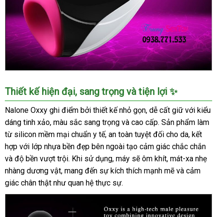
Máy
Thiết kế hiện đại, sang trọng và tiện lợi ✨
thủ
dâm
Nalone Oxxy ghi điểm bởi thiết kế nhỏ gọn, dễ cất giữ với kiểu
Nalone
dáng tinh xảo, màu sắc sang trọng và cao cấp. Sản phẩm làm
Oxxy
từ silicon mềm mại chuẩn y tế, an toàn tuyệt đối cho da, kết
kích
hợp với lớp nhựa bền đẹp bên ngoài tạo cảm giác chắc chắn
thích
và độ bền vượt trội. Khi sử dụng, máy sẽ ôm khít, mát-xa nhẹ
mạnh
nhàng dương vật, mang đến sự kích thích mạnh mẽ và cảm
mẽ
cho
giác chân thật như quan hệ thực sự.
nam
giới