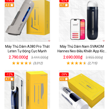
-19%
-32%
Hot
4.8
Hot
4.7
Máy Thủ Dâm A380 Pro Thắt
Máy Thủ Dâm Nam SVAKOM
Leten Tự Động Cực Mạnh
Hannes Neo Điều Khiển App Kích
Thích
2.790.000₫
2.690.000₫
3.444.000₫
3.955.000₫
(3,012)
(2,715)
-12%
-28%
Hot
4.7
Hot
4.6