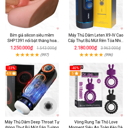
Bím giả silicon siêu mềm
Máy Thủ Dâm Leten X9-IV Cao
SHP1391 nổi bật thăng hoa
Cấp Thụt Bú Mút Rên Tỏa Nhiệt
hoàn hảo
Sạc Pin
1.250.000₫
2.180.000₫
1.543.000₫
3.963.000₫
(997)
(996)
-33%
-40%
Hot
4.9
5
Máy Thủ Dâm Deep Throat Tự
Vòng Rung Tai Thỏ Love
Động Thụt Bú Mút Gắn Tường
Moment Siêu An Toàn Kéo Dài