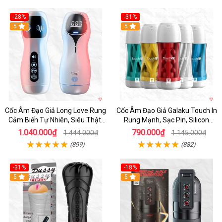
-28%
-31%
5
Hot
5
Cốc Âm Đạo Giả Long Love Rung
Cốc Âm Đạo Giả Galaku Touch In
Cảm Biến Tự Nhiên, Siêu Thật,
Rung Mạnh, Sạc Pin, Silicon
Sướng
Mềm
1.040.000₫
790.000₫
1.444.000₫
1.145.000₫
(899)
(882)
-31%
-18%
5
5