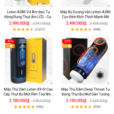
Leten A380 V.4 Âm Đạo Tự
Máy Bú Dương Vật Letten A380
Động Rung Thụt Ấm LCD - Cực
Cực Đỉnh Kích Thích Mạnh Mẽ
Phê
2.990.000₫
2.490.000₫
3.397.000₫
3.458.000₫
(2,657)
(998)
-45%
-33%
Hot
5
Hot
4.9
Máy Thủ Dâm Leten X9-IV Cao
Máy Thủ Dâm Deep Throat Tự
Cấp Thụt Bú Mút Rên Tỏa Nhiệt
Động Thụt Bú Mút Gắn Tường
Sạc Pin
2.180.000₫
2.190.000₫
3.963.000₫
3.268.000₫
(996)
(995)