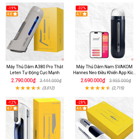
-19%
-32%
Hot
4.8
Hot
4.7
Máy Thủ Dâm A380 Pro Thắt
Máy Thủ Dâm Nam SVAKOM
Leten Tự Động Cực Mạnh
Hannes Neo Điều Khiển App Kích
Thích
2.790.000₫
2.690.000₫
3.444.000₫
3.955.000₫
(3,012)
(2,715)
-12%
-28%
Hot
4.7
Hot
4.6