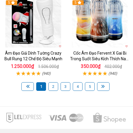
5
Hot
5
Âm Đạo Giả Dính Tường Crazy
Cốc Âm Đạo Fervent X Gai Bi
Bull Rung 12 Chế Độ Siêu Mạnh
Trong Suốt Siêu Kích Thích Nam
Giới
1.250.000₫
350.000₫
1.506.000₫
402.000₫
(940)
(940)
1
2
3
4
5