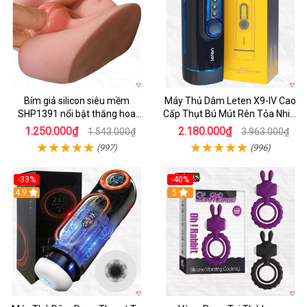
Bím giả silicon siêu mềm
Máy Thủ Dâm Leten X9-IV Cao
SHP1391 nổi bật thăng hoa
Cấp Thụt Bú Mút Rên Tỏa Nhiệt
hoàn hảo
Sạc Pin
1.250.000₫
2.180.000₫
1.543.000₫
3.963.000₫
(997)
(996)
-33%
-40%
Hot
4.9
5