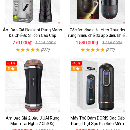
Âm Đạo Giả Fleslight Rung Mạnh
Cốc âm đạo giả Leten Thunder
Đa Chế Độ Silicon Cao Cấp
rung nhiều chế độ app điều khiển
tiện lợi
770.000₫
1.530.000₫
1.116.000₫
1.866.000₫
(880)
(877)
-31%
-45%
5
Hot
5
Âm Đạo Giả 2 Đầu JIUAI Rung
Máy Thủ Dâm DORIS Cao Cấp
Mạnh Tai Nghe 2 Chế Độ
Rung Thụt Sạc Pin Siêu Mềm