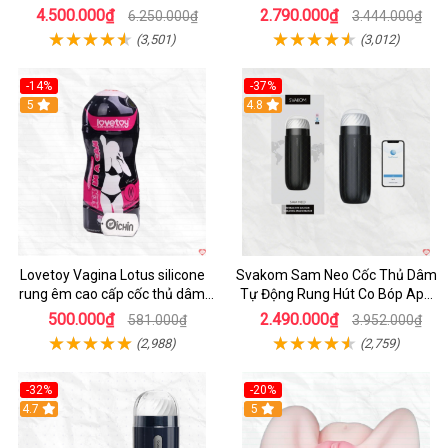
Thước Như Thật
4.500.000₫
2.790.000₫
6.250.000₫
3.444.000₫
(3,501)
(3,012)
-14%
-37%
Hot
5
4.8
Lovetoy Vagina Lotus silicone
Svakom Sam Neo Cốc Thủ Dâm
rung êm cao cấp cốc thủ dâm
Tự Động Rung Hút Co Bóp App
nam
Điều Khiển
500.000₫
2.490.000₫
581.000₫
3.952.000₫
(2,988)
(2,759)
-32%
-20%
Hot
4.7
Hot
5