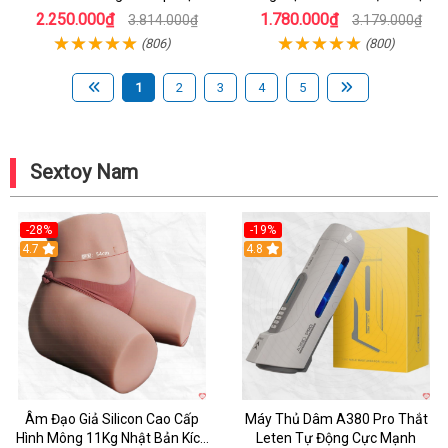
Mẽ Nam
Chính Hãng
2.250.000₫
1.780.000₫
3.814.000₫
3.179.000₫
(806)
(800)
1
2
3
4
5
Sextoy Nam
-28%
-19%
4.7
Hot
4.8
Âm Đạo Giả Silicon Cao Cấp
Máy Thủ Dâm A380 Pro Thắt
Hình Mông 11Kg Nhật Bản Kích
Leten Tự Động Cực Mạnh