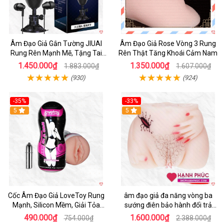
Âm Đạo Giả Gắn Tường JIUAI
Âm Đạo Giả Rose Vòng 3 Rung
Rung Rên Mạnh Mẽ, Tặng Tai
Rên Thật Tăng Khoái Cảm Nam
Nghe
1.450.000₫
1.350.000₫
1.883.000₫
1.607.000₫
(930)
(924)
-35%
-33%
5
5
Cốc Âm Đạo Giả LoveToy Rung
âm đạo giả đa năng vòng ba
Mạnh, Silicon Mềm, Giải Tỏa
sướng điên bảo hành đổi trả
Sinh Lý
nhanh
490.000₫
1.600.000₫
754.000₫
2.388.000₫