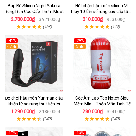
Búp Bê Silicon Night Sakura
Nút chặn hậu môn silicon Mr
Rung Rên Cao Cấp Thơm Mượt
Play 10 tần số rung cao cấp tăng
khoái cảm
2.780.000₫
810.000₫
3.971.000₫
953.000₫
(953)
(949)
-41%
-29%
Hot
4.7
5
Đồ chơi hậu môn Yunman điều
Cốc Âm Đạo Top Notch Siêu
khiển từ xa rung thụt tiện lợi
Mềm Mịn – Thỏa Mãn Tinh Tế
1.290.000₫
280.000₫
2.186.000₫
394.000₫
(949)
(940)
-17%
-13%