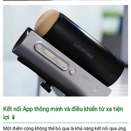
Máy
Thủ
Dâm
Lovense
Solace
Pro
App
Điều
Khiển
Tình
Dục
Nam
Máy
Kết nối App thông minh và điều khiển từ xa tiện
Thủ
lợi 📱
Dâm
Lovense
Một điểm cộng không thể bỏ qua là khả năng kết nối qua ứng
Solace