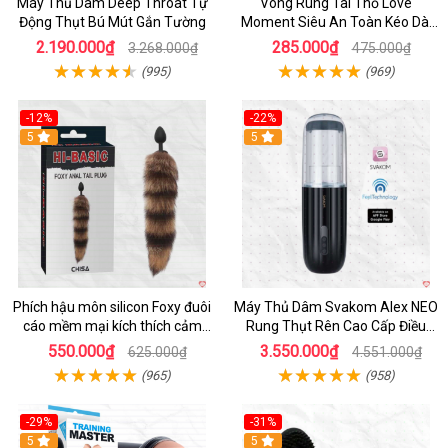
Máy Thủ Dâm Deep Throat Tự
Vòng Rung Tai Thỏ Love
Động Thụt Bú Mút Gắn Tường
Moment Siêu An Toàn Kéo Dài
Thời Gian
2.190.000₫
285.000₫
3.268.000₫
475.000₫
(995)
(969)
-12%
-22%
Hot
5
5
Phích hậu môn silicon Foxy đuôi
Máy Thủ Dâm Svakom Alex NEO
cáo mềm mại kích thích cảm
Rung Thụt Rên Cao Cấp Điều
giác mới
Khiển App
550.000₫
3.550.000₫
625.000₫
4.551.000₫
(965)
(958)
-29%
-31%
Hot
5
5