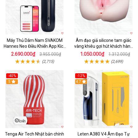
Máy Thủ Dâm Nam SVAKOM
Âm đạo giả silicone tam giác
Hannes Neo Điều Khiển App Kích
vàng khiêu gợi hút khách hàng
Thích
nam
2.690.000₫
1.050.000₫
3.955.000₫
1.312.000₫
(2,715)
(2,699)
-40%
-12%
Hot
5
Hot
4.7
Tenga Air Tech Nhật bản chính
Leten A380 V.4 Âm Đạo Tự