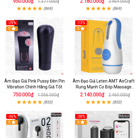
950.000₫
2.180.000₫
1.377.000₫
3.964.000₫
(869)
(869)
-29%
-13%
5
5
Âm Đạo Giả Pink Pussy Đèn Pin
Âm Đạo Giả Leten AMT AirCraft
Vibration Chính Hãng Giá Tốt
Rung Mạnh Co Bóp Massage
Êm Ái
750.000₫
2.140.000₫
1.056.000₫
2.460.000₫
(853)
(853)
-36%
-38%
Hot
5
Hot
5