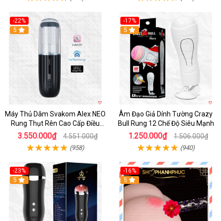
-22%
-17%
5
5
Máy Thủ Dâm Svakom Alex NEO
Âm Đạo Giả Dính Tường Crazy
Rung Thụt Rên Cao Cấp Điều
Bull Rung 12 Chế Độ Siêu Mạnh
Khiển App
3.550.000₫
1.250.000₫
4.551.000₫
1.506.000₫
(958)
(940)
-23%
-16%
5
5