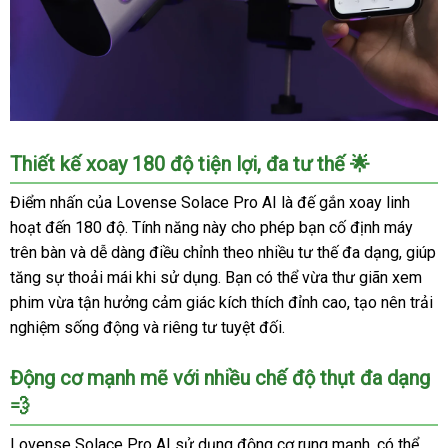
Máy
Thiết kế xoay 180 độ tiện lợi, đa tư thế 🌟
Thủ
Dâm
Điểm nhấn của Lovense Solace Pro AI là đế gắn xoay linh
Lovense
hoạt đến 180 độ. Tính năng này cho phép bạn cố định máy
Solace
trên bàn và dễ dàng điều chỉnh theo nhiều tư thế đa dạng, giúp
Pro
tăng sự thoải mái khi sử dụng. Bạn có thể vừa thư giãn xem
App
phim vừa tận hưởng cảm giác kích thích đỉnh cao, tạo nên trải
Điều
nghiệm sống động và riêng tư tuyệt đối.
Khiển
Tình
Dục
Động cơ mạnh mẽ với nhiều chế độ thụt đa dạng
Nam
💨
Lovense Solace Pro AI sử dụng động cơ rung mạnh, có thể