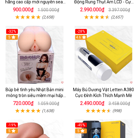
hãng cao cấp mới nguyên seal
Động Rung Thụt Ấm LCD - Cực
giá tốt
Phê
900.000₫
2.990.000₫
1.500.000₫
3.397.000₫
(2,658)
(2,657)
-32%
-28%
Hot
5
Hot
4.6
Búp bê tình yêu Nhật Bản mini
Máy Bú Dương Vật Letten A380
mông tròn siêu mềm mại hấp
Cực Đỉnh Kích Thích Mạnh Mẽ
dẫn
720.000₫
2.490.000₫
1.059.000₫
3.458.000₫
(1,638)
(998)
-19%
-45%
Hot
5
Hot
5