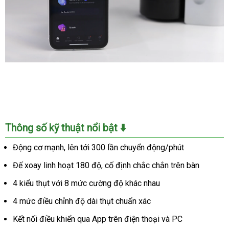
Máy
Thủ
Dâm
Lovense
Solace
Thông số kỹ thuật nổi bật ⬇️
Pro
App
Động cơ mạnh, lên tới 300 lần chuyển động/phút
Điều
Đế xoay linh hoạt 180 độ, cố định chắc chắn trên bàn
Khiển
Tình
4 kiểu thụt với 8 mức cường độ khác nhau
Dục
4 mức điều chỉnh độ dài thụt chuẩn xác
Nam
Kết nối điều khiển qua App trên điện thoại và PC