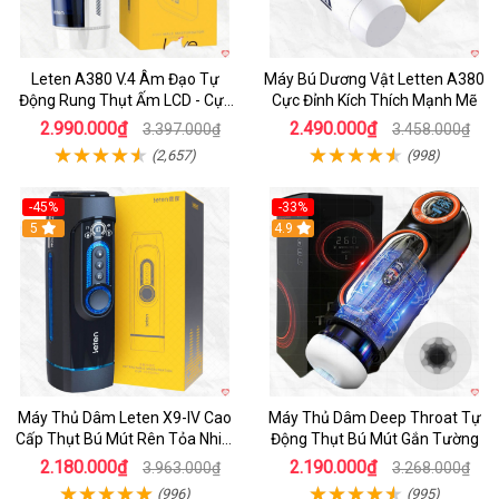
Leten A380 V.4 Âm Đạo Tự
Máy Bú Dương Vật Letten A380
Động Rung Thụt Ấm LCD - Cực
Cực Đỉnh Kích Thích Mạnh Mẽ
Phê
2.990.000₫
2.490.000₫
3.397.000₫
3.458.000₫
(2,657)
(998)
-45%
-33%
Hot
5
Hot
4.9
Máy Thủ Dâm Leten X9-IV Cao
Máy Thủ Dâm Deep Throat Tự
Cấp Thụt Bú Mút Rên Tỏa Nhiệt
Động Thụt Bú Mút Gắn Tường
Sạc Pin
2.180.000₫
2.190.000₫
3.963.000₫
3.268.000₫
(996)
(995)