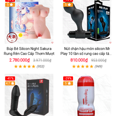
Hot
5
Hot
5
Búp Bê Silicon Night Sakura
Nút chặn hậu môn silicon Mr
Rung Rên Cao Cấp Thơm Mượt
Play 10 tần số rung cao cấp tăng
khoái cảm
2.780.000₫
810.000₫
3.971.000₫
953.000₫
(953)
(949)
-41%
-29%
Hot
4.7
5