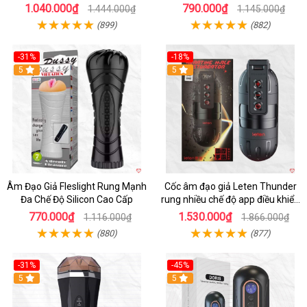
Sướng
Mềm
1.040.000₫
790.000₫
1.444.000₫
1.145.000₫
(899)
(882)
-31%
-18%
5
5
Âm Đạo Giả Fleslight Rung Mạnh
Cốc âm đạo giả Leten Thunder
Đa Chế Độ Silicon Cao Cấp
rung nhiều chế độ app điều khiển
tiện lợi
770.000₫
1.530.000₫
1.116.000₫
1.866.000₫
(880)
(877)
-31%
-45%
5
Hot
5