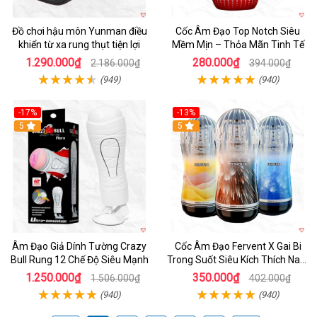
Đồ chơi hậu môn Yunman điều
Cốc Âm Đạo Top Notch Siêu
khiển từ xa rung thụt tiện lợi
Mềm Mịn – Thỏa Mãn Tinh Tế
1.290.000₫
280.000₫
2.186.000₫
394.000₫
(949)
(940)
-17%
-13%
5
Hot
5
Âm Đạo Giả Dính Tường Crazy
Cốc Âm Đạo Fervent X Gai Bi
Bull Rung 12 Chế Độ Siêu Mạnh
Trong Suốt Siêu Kích Thích Nam
Giới
1.250.000₫
350.000₫
1.506.000₫
402.000₫
(940)
(940)