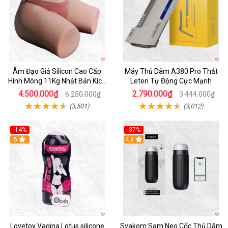
Âm Đạo Giả Silicon Cao Cấp
Máy Thủ Dâm A380 Pro Thắt
Hình Mông 11Kg Nhật Bản Kích
Leten Tự Động Cực Mạnh
Thước Như Thật
4.500.000₫
2.790.000₫
6.250.000₫
3.444.000₫
(3,501)
(3,012)
-14%
-37%
Hot
5
4.8
Lovetoy Vagina Lotus silicone
Svakom Sam Neo Cốc Thủ Dâm