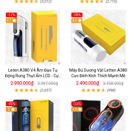
(3,012)
(2,715)
-12%
-28%
Hot
4.7
Hot
4.6
Leten A380 V.4 Âm Đạo Tự
Máy Bú Dương Vật Letten A380
Động Rung Thụt Ấm LCD - Cực
Cực Đỉnh Kích Thích Mạnh Mẽ
Phê
2.990.000₫
2.490.000₫
3.397.000₫
3.458.000₫
(2,657)
(998)
-45%
-33%
Hot
5
Hot
4.9