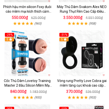
Phích hậu môn silicon Foxy đuôi
Máy Thủ Dâm Svakom Alex NEO
cáo mềm mại kích thích cảm
Rung Thụt Rên Cao Cấp Điều
giác mới
Khiển App
550.000₫
3.550.000₫
625.000₫
4.551.000₫
(965)
(958)
-29%
-31%
Hot
5
5
Cốc Thủ Dâm Lovetoy Training
Vòng rung Pretty Love Cobra gai
Master 2 Đầu Silicon Mềm Mại
mềm tăng cực khoái cao cấp
Tiện Lợi
chính hãng
840.000₫
370.000₫
1.183.000₫
536.000₫
(955)
(953)
-30%
-15%