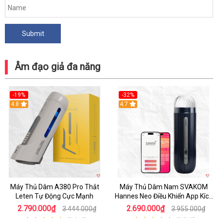
Âm đạo giả đa năng
-19%
-32%
Hot
4.8
Hot
4.7
Máy Thủ Dâm A380 Pro Thắt
Máy Thủ Dâm Nam SVAKOM
Leten Tự Động Cực Mạnh
Hannes Neo Điều Khiển App Kích
Thích
2.790.000₫
2.690.000₫
3.444.000₫
3.955.000₫