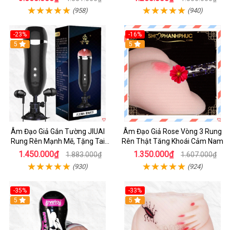
(958)
(940)
-23%
-16%
5
5
Âm Đạo Giả Gắn Tường JIUAI
Âm Đạo Giả Rose Vòng 3 Rung
Rung Rên Mạnh Mẽ, Tặng Tai
Rên Thật Tăng Khoái Cảm Nam
Nghe
1.450.000₫
1.350.000₫
1.883.000₫
1.607.000₫
(930)
(924)
-35%
-33%
5
5