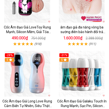
Cốc Âm Đạo Giả LoveToy Rung
âm đạo giả đa năng vòng ba
Mạnh, Silicon Mềm, Giải Tỏa
sướng điên bảo hành đổi trả
Sinh Lý
nhanh
490.000₫
1.600.000₫
754.000₫
2.388.000₫
(918)
(911)
-28%
-31%
5
Hot
5
Cốc Âm Đạo Giả Long Love Rung
Cốc Âm Đạo Giả Galaku Touch In
Cảm Biến Tự Nhiên, Siêu Thật,
Rung Mạnh, Sạc Pin, Silicon