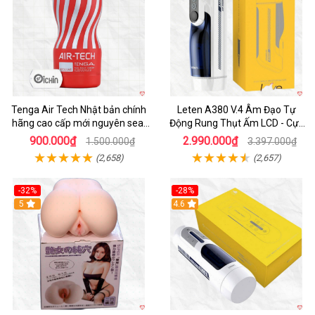
Tenga Air Tech Nhật bản chính
Leten A380 V.4 Âm Đạo Tự
hãng cao cấp mới nguyên seal
Động Rung Thụt Ấm LCD - Cực
giá tốt
Phê
900.000₫
2.990.000₫
1.500.000₫
3.397.000₫
(2,658)
(2,657)
-32%
-28%
Hot
5
Hot
4.6