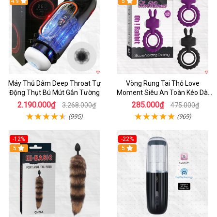
Hot
4.9
5
Máy Thủ Dâm Deep Throat Tự
Vòng Rung Tai Thỏ Love
Động Thụt Bú Mút Gắn Tường
Moment Siêu An Toàn Kéo Dài
Thời Gian
2.190.000₫
285.000₫
3.268.000₫
475.000₫
(995)
(969)
-12%
-22%
Hot
5
5