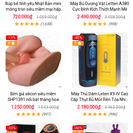
Búp bê tình yêu Nhật Bản mini
Máy Bú Dương Vật Letten A380
mông tròn siêu mềm mại hấp
Cực Đỉnh Kích Thích Mạnh Mẽ
dẫn
720.000₫
2.490.000₫
1.059.000₫
3.458.000₫
(1,638)
(998)
-19%
-45%
Hot
5
Hot
5
Bím giả silicon siêu mềm
Máy Thủ Dâm Leten X9-IV Cao
SHP1391 nổi bật thăng hoa
Cấp Thụt Bú Mút Rên Tỏa Nhiệt
hoàn hảo
Sạc Pin
1.250.000₫
2.180.000₫
1.543.000₫
3.963.000₫
(997)
(996)
-33%
-40%