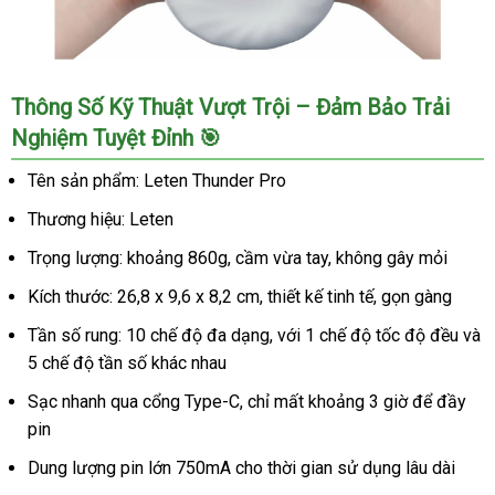
Máy
Thông Số Kỹ Thuật Vượt Trội – Đảm Bảo Trải
Thủ
Nghiệm Tuyệt Đỉnh 🎯
Dâm
Leten
Tên sản phẩm: Leten Thunder Pro
Thunder
Pro
Thương hiệu: Leten
Tự
Trọng lượng: khoảng 860g, cầm vừa tay, không gây mỏi
Động
Cao
Kích thước: 26,8 x 9,6 x 8,2 cm, thiết kế tinh tế, gọn gàng
Cấp
Tần số rung: 10 chế độ đa dạng, với 1 chế độ tốc độ đều và
Hàng
Chính
5 chế độ tần số khác nhau
Hãng
Sạc nhanh qua cổng Type-C, chỉ mất khoảng 3 giờ để đầy
pin
Dung lượng pin lớn 750mA cho thời gian sử dụng lâu dài