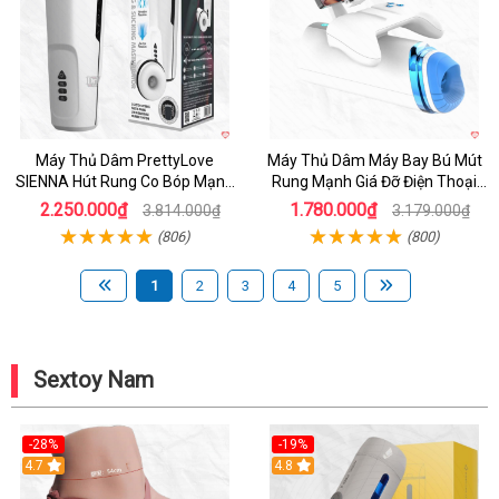
Máy Thủ Dâm PrettyLove
Máy Thủ Dâm Máy Bay Bú Mút
SIENNA Hút Rung Co Bóp Mạnh
Rung Mạnh Giá Đỡ Điện Thoại
Mẽ Nam
Chính Hãng
2.250.000₫
1.780.000₫
3.814.000₫
3.179.000₫
(806)
(800)
1
2
3
4
5
Sextoy Nam
-28%
-19%
4.7
Hot
4.8