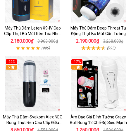
Máy Thủ Dâm Leten X9-IV Cao
Máy Thủ Dâm Deep Throat Tự
Cấp Thụt Bú Mút Rên Tỏa Nhiệt
Động Thụt Bú Mút Gắn Tường
Sạc Pin
2.180.000₫
2.190.000₫
3.963.000₫
3.268.000₫
(996)
(995)
-22%
-17%
5
5
Máy Thủ Dâm Svakom Alex NEO
Âm Đạo Giả Dính Tường Crazy
Rung Thụt Rên Cao Cấp Điều
Bull Rung 12 Chế Độ Siêu Mạnh
Khiển App
3.550.000₫
1.250.000₫
4.551.000₫
1.506.000₫