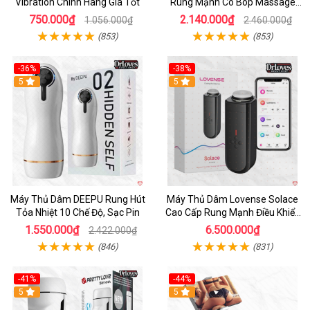
Vibration Chính Hãng Giá Tốt
Rung Mạnh Co Bóp Massage
Êm Ái
750.000₫
2.140.000₫
1.056.000₫
2.460.000₫
(853)
(853)
-36%
-38%
Hot
5
Hot
5
Máy Thủ Dâm DEEPU Rung Hút
Máy Thủ Dâm Lovense Solace
Tỏa Nhiệt 10 Chế Độ, Sạc Pin
Cao Cấp Rung Mạnh Điều Khiển
App
1.550.000₫
6.500.000₫
2.422.000₫
(846)
(831)
-41%
-44%
Hot
5
Hot
5