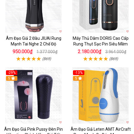
Âm Đạo Giả 2 Đầu JIUAI Rung
Máy Thủ Dâm DORIS Cao Cấp
Mạnh Tai Nghe 2 Chế Độ
Rung Thụt Sạc Pin Siêu Mềm
950.000₫
2.180.000₫
1.377.000₫
3.964.000₫
(869)
(869)
-29%
-13%
5
5
Âm Đạo Giả Pink Pussy Đèn Pin
Âm Đạo Giả Leten AMT AirCraft