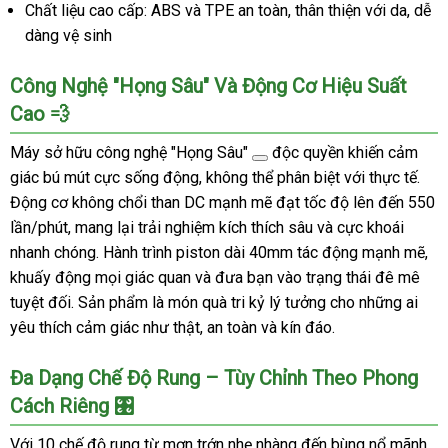
Chất liệu cao cấp: ABS và TPE an toàn, thân thiện với da, dễ
dàng vệ sinh
Công Nghệ "Họng Sâu" Và Động Cơ Hiệu Suất
Cao 💨
Máy sở hữu công nghệ
"Họng Sâu"
độc quyền khiến cảm
giác bú mút cực sống động, không thể phân biệt với thực tế.
Động cơ không chổi than DC mạnh mẽ đạt tốc độ lên đến 550
lần/phút, mang lại trải nghiệm kích thích sâu và cực khoái
nhanh chóng. Hành trình piston dài 40mm tác động mạnh mẽ,
khuấy động mọi giác quan và đưa bạn vào trạng thái đê mê
tuyệt đối. Sản phẩm là món quà tri kỷ lý tưởng cho những ai
yêu thích cảm giác như thật, an toàn và kín đáo.
Đa Dạng Chế Độ Rung – Tùy Chỉnh Theo Phong
Cách Riêng 🎛️
Với 10 chế độ rung từ mơn trớn nhẹ nhàng đến bùng nổ mãnh