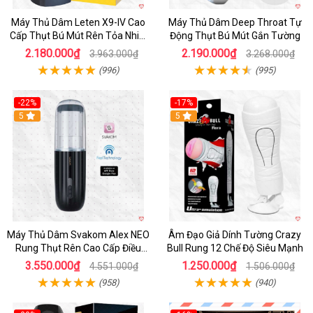
Máy Thủ Dâm Leten X9-IV Cao
Máy Thủ Dâm Deep Throat Tự
Cấp Thụt Bú Mút Rên Tỏa Nhiệt
Động Thụt Bú Mút Gắn Tường
Sạc Pin
2.180.000₫
2.190.000₫
3.963.000₫
3.268.000₫
(996)
(995)
-22%
-17%
5
5
Máy Thủ Dâm Svakom Alex NEO
Âm Đạo Giả Dính Tường Crazy
Rung Thụt Rên Cao Cấp Điều
Bull Rung 12 Chế Độ Siêu Mạnh
Khiển App
3.550.000₫
1.250.000₫
4.551.000₫
1.506.000₫
(958)
(940)