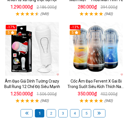
1.290.000₫
280.000₫
2.186.000₫
394.000₫
(949)
(940)
-17%
-13%
5
Hot
5
Âm Đạo Giả Dính Tường Crazy
Cốc Âm Đạo Fervent X Gai Bi
Bull Rung 12 Chế Độ Siêu Mạnh
Trong Suốt Siêu Kích Thích Nam
Giới
1.250.000₫
350.000₫
1.506.000₫
402.000₫
(940)
(940)
1
2
3
4
5