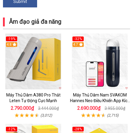
Âm đạo giả đa năng
-19%
-32%
Hot
4.8
Hot
4.7
Máy Thủ Dâm A380 Pro Thắt
Máy Thủ Dâm Nam SVAKOM
Leten Tự Động Cực Mạnh
Hannes Neo Điều Khiển App Kích
Thích
2.790.000₫
2.690.000₫
3.444.000₫
3.955.000₫
(3,012)
(2,715)
-12%
-28%