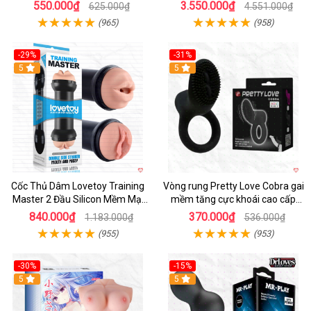
giác mới
Khiển App
550.000₫
3.550.000₫
625.000₫
4.551.000₫
(965)
(958)
-29%
-31%
Hot
5
5
Cốc Thủ Dâm Lovetoy Training
Vòng rung Pretty Love Cobra gai
Master 2 Đầu Silicon Mềm Mại
mềm tăng cực khoái cao cấp
Tiện Lợi
chính hãng
840.000₫
370.000₫
1.183.000₫
536.000₫
(955)
(953)
-30%
-15%
Hot
5
Hot
5