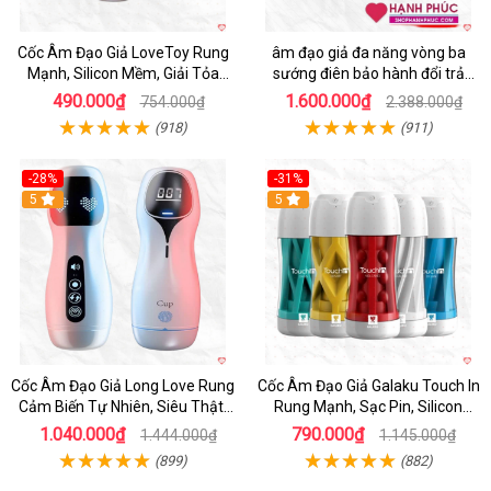
Cốc Âm Đạo Giả LoveToy Rung
âm đạo giả đa năng vòng ba
Mạnh, Silicon Mềm, Giải Tỏa
sướng điên bảo hành đổi trả
Sinh Lý
nhanh
490.000₫
1.600.000₫
754.000₫
2.388.000₫
(918)
(911)
-28%
-31%
5
Hot
5
Cốc Âm Đạo Giả Long Love Rung
Cốc Âm Đạo Giả Galaku Touch In
Cảm Biến Tự Nhiên, Siêu Thật,
Rung Mạnh, Sạc Pin, Silicon
Sướng
Mềm
1.040.000₫
790.000₫
1.444.000₫
1.145.000₫
(899)
(882)