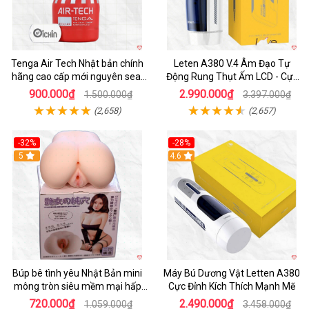
Tenga Air Tech Nhật bản chính
Leten A380 V.4 Âm Đạo Tự
hãng cao cấp mới nguyên seal
Động Rung Thụt Ấm LCD - Cực
giá tốt
Phê
900.000₫
2.990.000₫
1.500.000₫
3.397.000₫
(2,658)
(2,657)
-32%
-28%
Hot
5
Hot
4.6
Búp bê tình yêu Nhật Bản mini
Máy Bú Dương Vật Letten A380
mông tròn siêu mềm mại hấp
Cực Đỉnh Kích Thích Mạnh Mẽ
dẫn
720.000₫
2.490.000₫
1.059.000₫
3.458.000₫