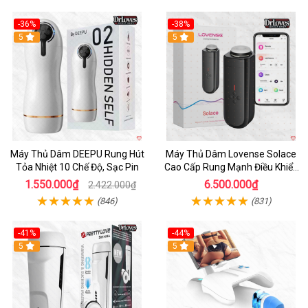
-36%
-38%
Hot
5
Hot
5
Máy Thủ Dâm DEEPU Rung Hút
Máy Thủ Dâm Lovense Solace
Tỏa Nhiệt 10 Chế Độ, Sạc Pin
Cao Cấp Rung Mạnh Điều Khiển
App
1.550.000₫
6.500.000₫
2.422.000₫
(846)
(831)
-41%
-44%
Hot
5
Hot
5