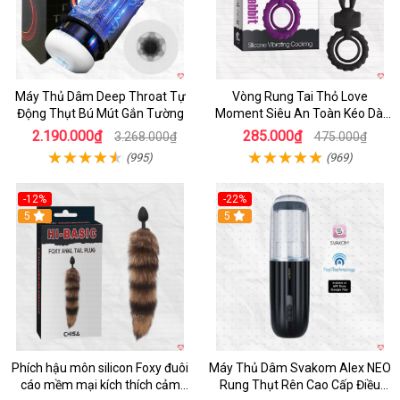
Máy Thủ Dâm Deep Throat Tự
Vòng Rung Tai Thỏ Love
Động Thụt Bú Mút Gắn Tường
Moment Siêu An Toàn Kéo Dài
Thời Gian
2.190.000₫
285.000₫
3.268.000₫
475.000₫
(995)
(969)
-12%
-22%
Hot
5
5
Phích hậu môn silicon Foxy đuôi
Máy Thủ Dâm Svakom Alex NEO
cáo mềm mại kích thích cảm
Rung Thụt Rên Cao Cấp Điều