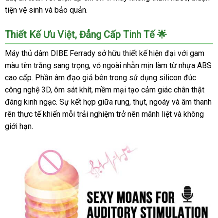
Dâm
tiện vệ sinh và bảo quản.
Ferrady
Tự
Thiết Kế Ưu Việt, Đẳng Cấp Tinh Tế 🌟
Động
Phát
Máy thủ dâm DIBE Ferrady sở hữu thiết kế hiện đại với gam
Nhiệt
màu tím trắng sang trọng, vỏ ngoài nhẵn mịn làm từ nhựa ABS
Rên
cao cấp. Phần âm đạo giả bên trong sử dụng silicon đúc
Thụt
công nghệ 3D, ôm sát khít, mềm mại tạo cảm giác chân thật
Sâu
đáng kinh ngạc. Sự kết hợp giữa rung, thụt, ngoáy và âm thanh
Hút
rên thực tế khiến mỗi trải nghiệm trở nên mãnh liệt và không
Ấm
giới hạn.