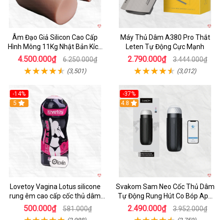
Âm Đạo Giả Silicon Cao Cấp
Máy Thủ Dâm A380 Pro Thắt
Hình Mông 11Kg Nhật Bản Kích
Leten Tự Động Cực Mạnh
Thước Như Thật
4.500.000₫
2.790.000₫
6.250.000₫
3.444.000₫
(3,501)
(3,012)
-14%
-37%
Hot
5
4.8
Lovetoy Vagina Lotus silicone
Svakom Sam Neo Cốc Thủ Dâm
rung êm cao cấp cốc thủ dâm
Tự Động Rung Hút Co Bóp App
nam
Điều Khiển
500.000₫
2.490.000₫
581.000₫
3.952.000₫