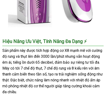
Máy
Hiệu Năng Ưu Việt, Tính Năng Đa Dạng ⚡
Thủ
Dâm
Sản phẩm này được tích hợp động cơ X8 mạnh mẽ với cường
Ferrady
độ rung và thụt lên đến 3000 lần/phút nhưng vẫn hoạt động
Tự
êm ái, tiếng ồn dưới 65 decibel, đảm bảo sự riêng tư tối đa.
Động
Máy có tới 7 chế độ thụt, 7 chế độ rung và 8 kiểu rên với âm
Phát
thanh cảm biến theo tần số, tạo ra trải nghiệm sống động như
Nhiệt
thật. Đặc biệt, chức năng làm nóng nhanh với nhiệt độ ấm áp
Rên
Thụt
mô phỏng nhiệt độ cơ thể người giúp tăng cường khoái cảm
Sâu
đa chiều.
Hút
Ấm