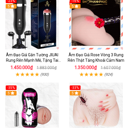
-23%
-16%
5
5
Âm Đạo Giả Gắn Tường JIUAI
Âm Đạo Giả Rose Vòng 3 Rung
Rung Rên Mạnh Mẽ, Tặng Tai
Rên Thật Tăng Khoái Cảm Nam
Nghe
1.450.000₫
1.350.000₫
1.883.000₫
1.607.000₫
(930)
(924)
-35%
-33%
5
5