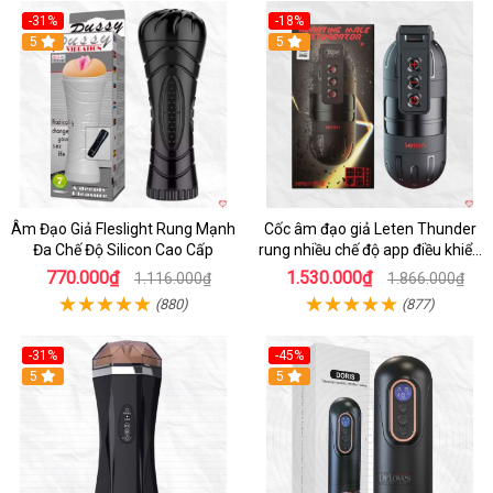
-31%
-18%
5
5
Âm Đạo Giả Fleslight Rung Mạnh
Cốc âm đạo giả Leten Thunder
Đa Chế Độ Silicon Cao Cấp
rung nhiều chế độ app điều khiển
tiện lợi
770.000₫
1.530.000₫
1.116.000₫
1.866.000₫
(880)
(877)
-31%
-45%
5
Hot
5