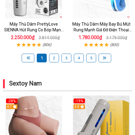
Máy Thủ Dâm PrettyLove
Máy Thủ Dâm Máy Bay Bú Mút
SIENNA Hút Rung Co Bóp Mạnh
Rung Mạnh Giá Đỡ Điện Thoại
Mẽ Nam
Chính Hãng
2.250.000₫
1.780.000₫
3.814.000₫
3.179.000₫
(806)
(800)
1
2
3
4
5
Sextoy Nam
-28%
-19%
4.7
Hot
4.8