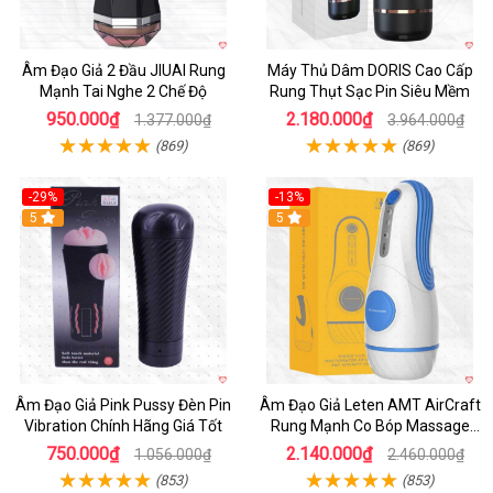
Âm Đạo Giả 2 Đầu JIUAI Rung
Máy Thủ Dâm DORIS Cao Cấp
Mạnh Tai Nghe 2 Chế Độ
Rung Thụt Sạc Pin Siêu Mềm
950.000₫
2.180.000₫
1.377.000₫
3.964.000₫
(869)
(869)
-29%
-13%
5
5
Âm Đạo Giả Pink Pussy Đèn Pin
Âm Đạo Giả Leten AMT AirCraft
Vibration Chính Hãng Giá Tốt
Rung Mạnh Co Bóp Massage
Êm Ái
750.000₫
2.140.000₫
1.056.000₫
2.460.000₫
(853)
(853)