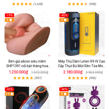
(1,638)
(998)
-19%
-45%
Hot
5
Hot
5
Bím giả silicon siêu mềm
Máy Thủ Dâm Leten X9-IV Cao
SHP1391 nổi bật thăng hoa
Cấp Thụt Bú Mút Rên Tỏa Nhiệt
hoàn hảo
Sạc Pin
1.250.000₫
2.180.000₫
1.543.000₫
3.963.000₫
(997)
(996)
-33%
-40%
Hot
4.9
5