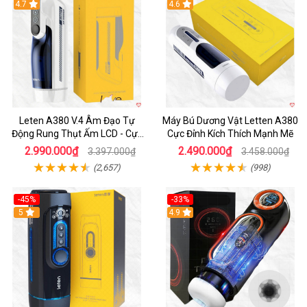
Hot
4.7
Hot
4.6
Leten A380 V.4 Âm Đạo Tự
Máy Bú Dương Vật Letten A380
Động Rung Thụt Ấm LCD - Cực
Cực Đỉnh Kích Thích Mạnh Mẽ
Phê
2.990.000₫
2.490.000₫
3.397.000₫
3.458.000₫
(2,657)
(998)
-45%
-33%
Hot
5
Hot
4.9