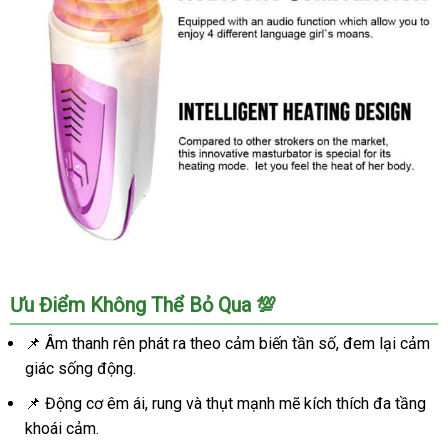
Máy
Ưu Điểm Không Thể Bỏ Qua 💯
Thủ
Dâm
📌 Âm thanh rên phát ra theo cảm biến tần số, đem lại cảm
Ferrady
giác sống động.
Tự
Động
📌 Động cơ êm ái, rung và thụt mạnh mẽ kích thích đa tầng
Phát
khoái cảm.
Nhiệt