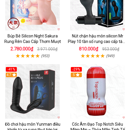
Búp Bê Silicon Night Sakura
Nút chặn hậu môn silicon Mr
Rung Rên Cao Cấp Thơm Mượt
Play 10 tần số rung cao cấp tăng
khoái cảm
2.780.000₫
810.000₫
3.971.000₫
953.000₫
(953)
(949)
-41%
-29%
Hot
4.7
5
Đồ chơi hậu môn Yunman điều
Cốc Âm Đạo Top Notch Siêu
khiển từ xa rung thụt tiện lợi
Mềm Mịn – Thỏa Mãn Tinh Tế