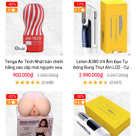
-40%
-12%
Hot
5
Hot
4.7
Tenga Air Tech Nhật bản chính
Leten A380 V.4 Âm Đạo Tự
hãng cao cấp mới nguyên seal
Động Rung Thụt Ấm LCD - Cực
giá tốt
Phê
900.000₫
2.990.000₫
1.500.000₫
3.397.000₫
(2,658)
(2,657)
-32%
-28%
Hot
5
Hot
4.6