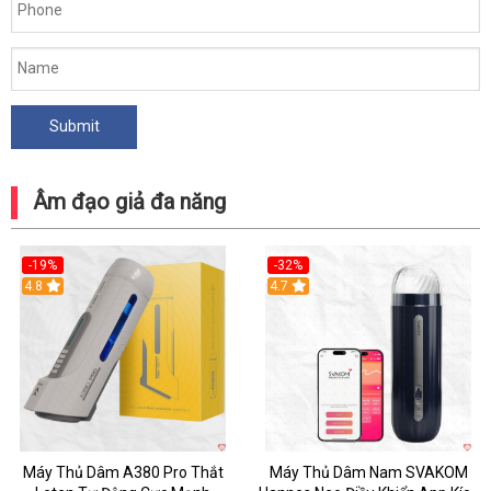
Âm đạo giả đa năng
-19%
-32%
Hot
4.8
Hot
4.7
Máy Thủ Dâm A380 Pro Thắt
Máy Thủ Dâm Nam SVAKOM