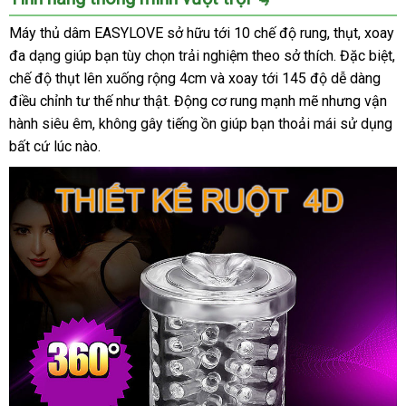
thủ
dâm
Máy thủ dâm EASYLOVE sở hữu tới 10 chế độ rung, thụt, xoay
EASYLOVE
đa dạng giúp bạn tùy chọn trải nghiệm theo sở thích. Đặc biệt,
tự
chế độ thụt lên xuống rộng 4cm và xoay tới 145 độ dễ dàng
động
điều chỉnh tư thế như thật. Động cơ rung mạnh mẽ nhưng vận
cao
hành siêu êm, không gây tiếng ồn giúp bạn thoải mái sử dụng
cấp
bất cứ lúc nào.
tiện
ích
siêu
bền