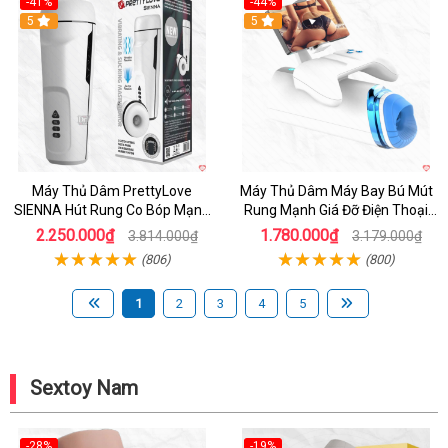
-41%
-44%
Hot
5
Hot
5
Máy Thủ Dâm PrettyLove
Máy Thủ Dâm Máy Bay Bú Mút
SIENNA Hút Rung Co Bóp Mạnh
Rung Mạnh Giá Đỡ Điện Thoại
Mẽ Nam
Chính Hãng
2.250.000₫
1.780.000₫
3.814.000₫
3.179.000₫
(806)
(800)
1
2
3
4
5
Sextoy Nam
-28%
-19%