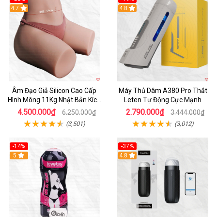
4.7
Hot
4.8
Âm Đạo Giả Silicon Cao Cấp
Máy Thủ Dâm A380 Pro Thắt
Hình Mông 11Kg Nhật Bản Kích
Leten Tự Động Cực Mạnh
Thước Như Thật
4.500.000₫
2.790.000₫
6.250.000₫
3.444.000₫
(3,501)
(3,012)
-14%
-37%
Hot
5
4.8