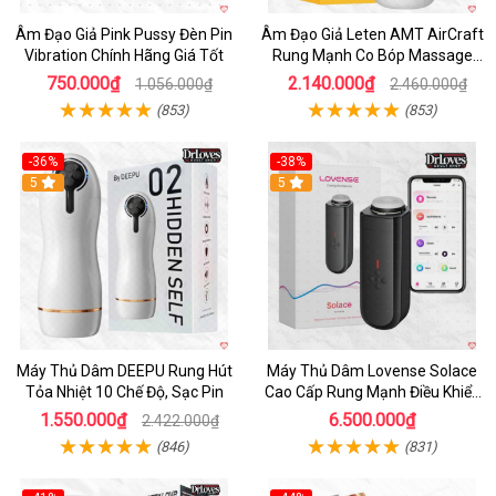
Âm Đạo Giả Pink Pussy Đèn Pin
Âm Đạo Giả Leten AMT AirCraft
Vibration Chính Hãng Giá Tốt
Rung Mạnh Co Bóp Massage
Êm Ái
750.000₫
2.140.000₫
1.056.000₫
2.460.000₫
(853)
(853)
-36%
-38%
Hot
5
Hot
5
Máy Thủ Dâm DEEPU Rung Hút
Máy Thủ Dâm Lovense Solace
Tỏa Nhiệt 10 Chế Độ, Sạc Pin
Cao Cấp Rung Mạnh Điều Khiển
App
1.550.000₫
6.500.000₫
2.422.000₫
(846)
(831)