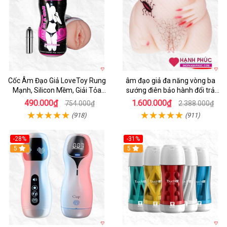
Cốc Âm Đạo Giả LoveToy Rung
âm đạo giả đa năng vòng ba
Mạnh, Silicon Mềm, Giải Tỏa
sướng điên bảo hành đổi trả
Sinh Lý
nhanh
490.000₫
1.600.000₫
754.000₫
2.388.000₫
(918)
(911)
-28%
-31%
5
Hot
5