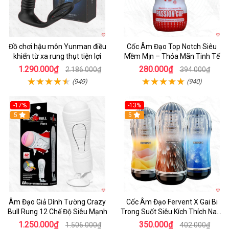
Đồ chơi hậu môn Yunman điều
Cốc Âm Đạo Top Notch Siêu
khiển từ xa rung thụt tiện lợi
Mềm Mịn – Thỏa Mãn Tinh Tế
1.290.000₫
280.000₫
2.186.000₫
394.000₫
(949)
(940)
-17%
-13%
5
Hot
5
Âm Đạo Giả Dính Tường Crazy
Cốc Âm Đạo Fervent X Gai Bi
Bull Rung 12 Chế Độ Siêu Mạnh
Trong Suốt Siêu Kích Thích Nam
Giới
1.250.000₫
350.000₫
1.506.000₫
402.000₫