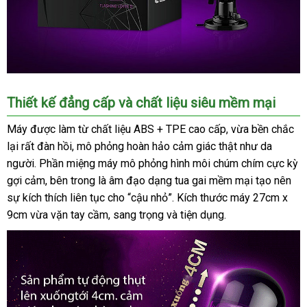
Máy
Thiết kế đẳng cấp và chất liệu siêu mềm mại
thủ
dâm
Máy được làm từ chất liệu ABS + TPE cao cấp, vừa bền chắc
EASYLOVE
lại rất đàn hồi, mô phỏng hoàn hảo cảm giác thật như da
tự
người. Phần miệng máy mô phỏng hình môi chúm chím cực kỳ
động
gợi cảm, bên trong là âm đạo dạng tua gai mềm mại tạo nên
cao
sự kích thích liên tục cho “cậu nhỏ”. Kích thước máy 27cm x
cấp
9cm vừa vặn tay cầm, sang trọng và tiện dụng.
tiện
ích
siêu
bền