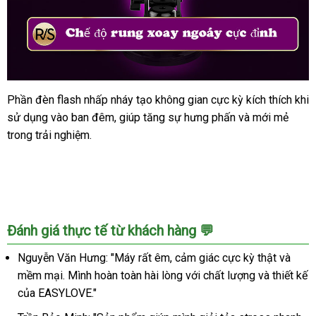
Phần đèn flash nhấp nháy tạo không gian cực kỳ kích thích khi
Máy
sử dụng vào ban đêm, giúp tăng sự hưng phấn và mới mẻ
thủ
dâm
trong trải nghiệm.
EASYLOVE
tự
động
cao
cấp
tiện
Đánh giá thực tế từ khách hàng 💬
ích
siêu
Nguyễn Văn Hưng: "Máy rất êm, cảm giác cực kỳ thật và
bền
mềm mại. Mình hoàn toàn hài lòng với chất lượng và thiết kế
của EASYLOVE."