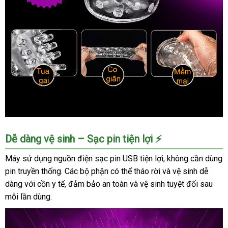
Máy
Dễ dàng vệ sinh – Sạc pin tiện lợi ⚡
thủ
dâm
Máy sử dụng nguồn điện sạc pin USB tiện lợi, không cần dùng
EASYLOVE
pin truyền thống. Các bộ phận có thể tháo rời và vệ sinh dễ
tự
dàng với cồn y tế, đảm bảo an toàn và vệ sinh tuyệt đối sau
động
mỗi lần dùng.
cao
cấp
tiện