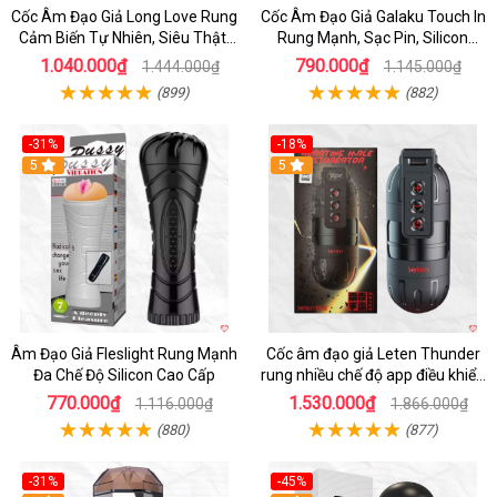
Cốc Âm Đạo Giả Long Love Rung
Cốc Âm Đạo Giả Galaku Touch In
Cảm Biến Tự Nhiên, Siêu Thật,
Rung Mạnh, Sạc Pin, Silicon
Sướng
Mềm
1.040.000₫
790.000₫
1.444.000₫
1.145.000₫
(899)
(882)
-31%
-18%
5
5
Âm Đạo Giả Fleslight Rung Mạnh
Cốc âm đạo giả Leten Thunder
Đa Chế Độ Silicon Cao Cấp
rung nhiều chế độ app điều khiển
tiện lợi
770.000₫
1.530.000₫
1.116.000₫
1.866.000₫
(880)
(877)
-31%
-45%