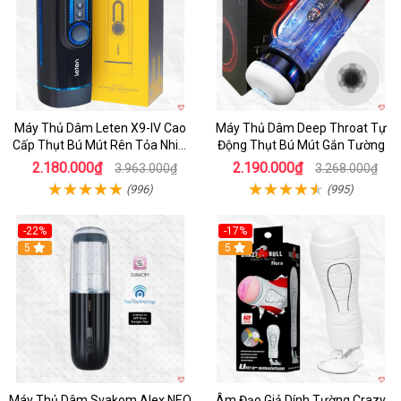
Máy Thủ Dâm Leten X9-IV Cao
Máy Thủ Dâm Deep Throat Tự
Cấp Thụt Bú Mút Rên Tỏa Nhiệt
Động Thụt Bú Mút Gắn Tường
Sạc Pin
2.180.000₫
2.190.000₫
3.963.000₫
3.268.000₫
(996)
(995)
-22%
-17%
5
5
Máy Thủ Dâm Svakom Alex NEO
Âm Đạo Giả Dính Tường Crazy