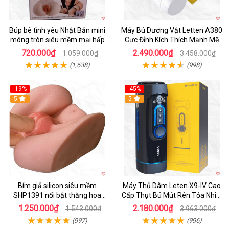
Búp bê tình yêu Nhật Bản mini
Máy Bú Dương Vật Letten A380
mông tròn siêu mềm mại hấp
Cực Đỉnh Kích Thích Mạnh Mẽ
dẫn
720.000₫
2.490.000₫
1.059.000₫
3.458.000₫
(1,638)
(998)
-19%
-45%
Hot
5
Hot
5
Bím giả silicon siêu mềm
Máy Thủ Dâm Leten X9-IV Cao
SHP1391 nổi bật thăng hoa
Cấp Thụt Bú Mút Rên Tỏa Nhiệt
hoàn hảo
Sạc Pin
1.250.000₫
2.180.000₫
1.543.000₫
3.963.000₫
(997)
(996)