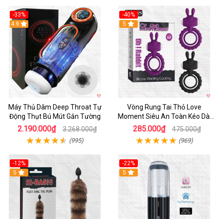
-33%
-40%
Hot
4.9
5
Máy Thủ Dâm Deep Throat Tự
Vòng Rung Tai Thỏ Love
Động Thụt Bú Mút Gắn Tường
Moment Siêu An Toàn Kéo Dài
Thời Gian
2.190.000₫
285.000₫
3.268.000₫
475.000₫
(995)
(969)
-12%
-22%
Hot
5
5