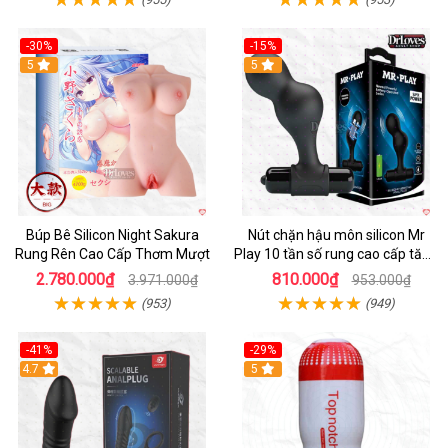
-30%
-15%
Hot
5
Hot
5
Búp Bê Silicon Night Sakura
Nút chặn hậu môn silicon Mr
Rung Rên Cao Cấp Thơm Mượt
Play 10 tần số rung cao cấp tăng
khoái cảm
2.780.000₫
810.000₫
3.971.000₫
953.000₫
(953)
(949)
-41%
-29%
Hot
4.7
5