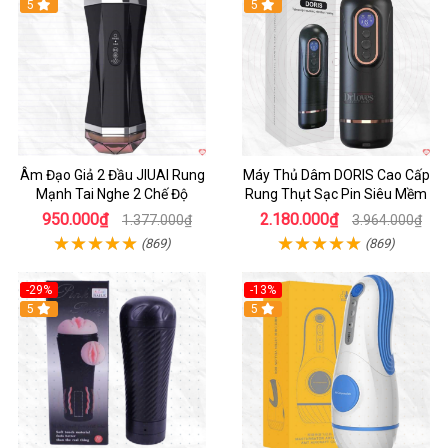
5
Hot
5
Âm Đạo Giả 2 Đầu JIUAI Rung
Máy Thủ Dâm DORIS Cao Cấp
Mạnh Tai Nghe 2 Chế Độ
Rung Thụt Sạc Pin Siêu Mềm
950.000₫
2.180.000₫
1.377.000₫
3.964.000₫
(869)
(869)
-29%
-13%
5
5