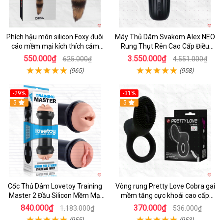
Phích hậu môn silicon Foxy đuôi
Máy Thủ Dâm Svakom Alex NEO
cáo mềm mại kích thích cảm
Rung Thụt Rên Cao Cấp Điều
giác mới
Khiển App
550.000₫
3.550.000₫
625.000₫
4.551.000₫
(965)
(958)
-29%
-31%
Hot
5
5
Cốc Thủ Dâm Lovetoy Training
Vòng rung Pretty Love Cobra gai
Master 2 Đầu Silicon Mềm Mại
mềm tăng cực khoái cao cấp
Tiện Lợi
chính hãng
840.000₫
370.000₫
1.183.000₫
536.000₫
(955)
(953)