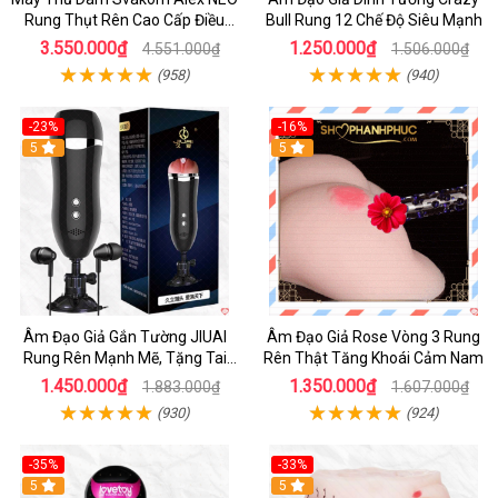
Rung Thụt Rên Cao Cấp Điều
Bull Rung 12 Chế Độ Siêu Mạnh
Khiển App
3.550.000₫
1.250.000₫
4.551.000₫
1.506.000₫
(958)
(940)
-23%
-16%
5
5
Âm Đạo Giả Gắn Tường JIUAI
Âm Đạo Giả Rose Vòng 3 Rung
Rung Rên Mạnh Mẽ, Tặng Tai
Rên Thật Tăng Khoái Cảm Nam
Nghe
1.450.000₫
1.350.000₫
1.883.000₫
1.607.000₫
(930)
(924)
-35%
-33%
5
5