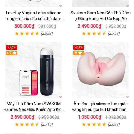
Lovetoy Vagina Lotus silicone
Svakom Sam Neo Cốc Thủ Dâm
rung êm cao cấp cốc thủ dâm
Tự Động Rung Hút Co Bóp App
nam
Điều Khiển
500.000₫
2.490.000₫
581.000₫
3.952.000₫
(2,988)
(2,759)
-32%
-20%
Hot
4.7
Hot
5
Máy Thủ Dâm Nam SVAKOM
Âm đạo giả silicone tam giác
Hannes Neo Điều Khiển App Kích
vàng khiêu gợi hút khách hàng
Thích
nam
2.690.000₫
1.050.000₫
3.955.000₫
1.312.000₫
(2,715)
(2,699)