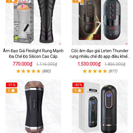
5
5
Âm Đạo Giả Fleslight Rung Mạnh
Cốc âm đạo giả Leten Thunder
Đa Chế Độ Silicon Cao Cấp
rung nhiều chế độ app điều khiển
tiện lợi
770.000₫
1.530.000₫
1.116.000₫
1.866.000₫
(880)
(877)
-31%
-45%
5
Hot
5