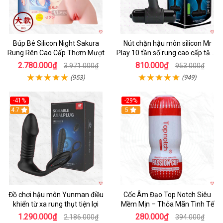
Búp Bê Silicon Night Sakura
Nút chặn hậu môn silicon Mr
Rung Rên Cao Cấp Thơm Mượt
Play 10 tần số rung cao cấp tăng
khoái cảm
2.780.000₫
810.000₫
3.971.000₫
953.000₫
(953)
(949)
-41%
-29%
Hot
4.7
5
Đồ chơi hậu môn Yunman điều
Cốc Âm Đạo Top Notch Siêu
khiển từ xa rung thụt tiện lợi
Mềm Mịn – Thỏa Mãn Tinh Tế
1.290.000₫
280.000₫
2.186.000₫
394.000₫