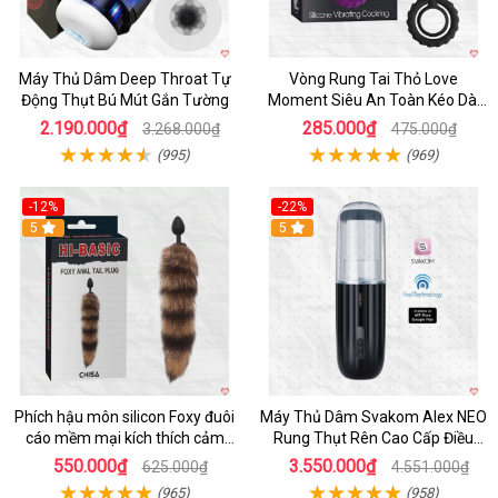
Máy Thủ Dâm Deep Throat Tự
Vòng Rung Tai Thỏ Love
Động Thụt Bú Mút Gắn Tường
Moment Siêu An Toàn Kéo Dài
Thời Gian
2.190.000₫
285.000₫
3.268.000₫
475.000₫
(995)
(969)
-12%
-22%
Hot
5
5
Phích hậu môn silicon Foxy đuôi
Máy Thủ Dâm Svakom Alex NEO
cáo mềm mại kích thích cảm
Rung Thụt Rên Cao Cấp Điều
giác mới
Khiển App
550.000₫
3.550.000₫
625.000₫
4.551.000₫
(965)
(958)