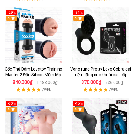
-29%
-31%
Hot
5
5
Cốc Thủ Dâm Lovetoy Training
Vòng rung Pretty Love Cobra gai
Master 2 Đầu Silicon Mềm Mại
mềm tăng cực khoái cao cấp
Tiện Lợi
chính hãng
840.000₫
370.000₫
1.183.000₫
536.000₫
(955)
(953)
-30%
-15%
Hot
5
Hot
5