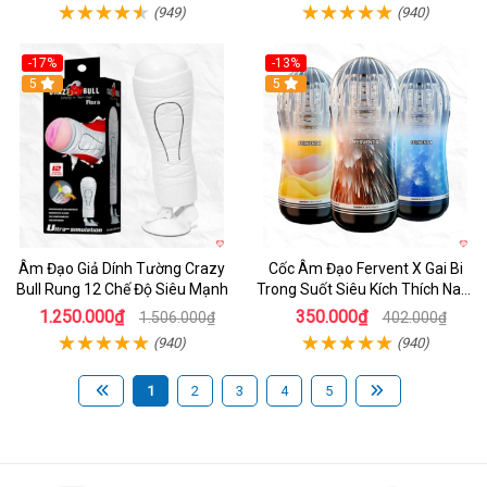
(949)
(940)
-17%
-13%
5
Hot
5
Âm Đạo Giả Dính Tường Crazy
Cốc Âm Đạo Fervent X Gai Bi
Bull Rung 12 Chế Độ Siêu Mạnh
Trong Suốt Siêu Kích Thích Nam
Giới
1.250.000₫
350.000₫
1.506.000₫
402.000₫
(940)
(940)
1
2
3
4
5