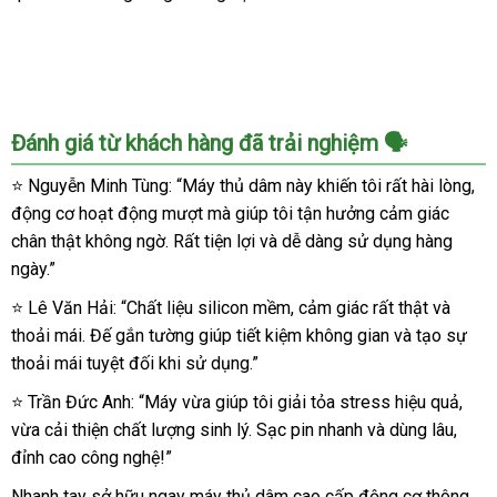
hoạt
động
thông
minh
-
Đánh giá từ khách hàng đã trải nghiệm 🗣️
CỰC
PHÊ
⭐ Nguyễn Minh Tùng: “Máy thủ dâm này khiến tôi rất hài lòng,
động cơ hoạt động mượt mà giúp tôi tận hưởng cảm giác
chân thật không ngờ. Rất tiện lợi và dễ dàng sử dụng hàng
ngày.”
⭐ Lê Văn Hải: “Chất liệu silicon mềm, cảm giác rất thật và
thoải mái. Đế gắn tường giúp tiết kiệm không gian và tạo sự
thoải mái tuyệt đối khi sử dụng.”
⭐ Trần Đức Anh: “Máy vừa giúp tôi giải tỏa stress hiệu quả,
vừa cải thiện chất lượng sinh lý. Sạc pin nhanh và dùng lâu,
đỉnh cao công nghệ!”
Nhanh tay sở hữu ngay máy thủ dâm cao cấp động cơ thông