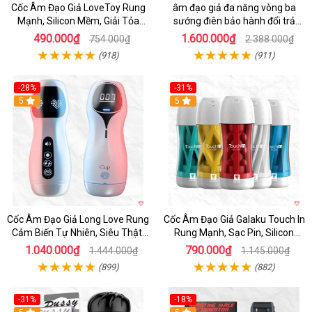
Cốc Âm Đạo Giả LoveToy Rung
âm đạo giả đa năng vòng ba
Mạnh, Silicon Mềm, Giải Tỏa
sướng điên bảo hành đổi trả
Sinh Lý
nhanh
490.000₫
1.600.000₫
754.000₫
2.388.000₫
(918)
(911)
-28%
-31%
5
Hot
5
Cốc Âm Đạo Giả Long Love Rung
Cốc Âm Đạo Giả Galaku Touch In
Cảm Biến Tự Nhiên, Siêu Thật,
Rung Mạnh, Sạc Pin, Silicon
Sướng
Mềm
1.040.000₫
790.000₫
1.444.000₫
1.145.000₫
(899)
(882)
-31%
-18%