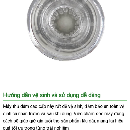
hoạt
động
thông
minh
-
CỰC
PHÊ
Máy
Hướng dẫn vệ sinh và sử dụng dễ dàng
thủ
dâm
Máy thủ dâm cao cấp này rất dễ vệ sinh, đảm bảo an toàn vệ
cao
sinh cá nhân trước và sau khi dùng. Việc chăm sóc máy đúng
cấp
cách sẽ giúp giữ gìn tuổi thọ sản phẩm lâu dài, mang lại hiệu
động
quả tối ưu trong từng trải nghiệm.
cơ