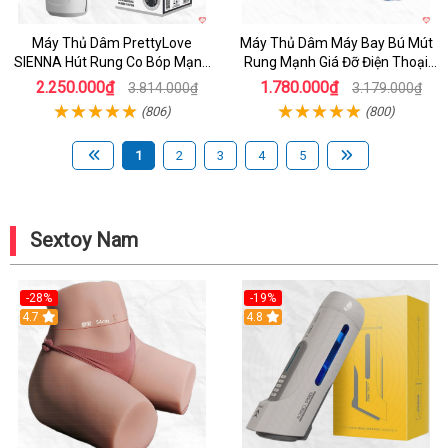
Máy Thủ Dâm PrettyLove
Máy Thủ Dâm Máy Bay Bú Mút
SIENNA Hút Rung Co Bóp Mạnh
Rung Mạnh Giá Đỡ Điện Thoại
Mẽ Nam
Chính Hãng
2.250.000₫
1.780.000₫
3.814.000₫
3.179.000₫
(806)
(800)
1
2
3
4
5
Sextoy Nam
-28%
-19%
4.7
Hot
4.8