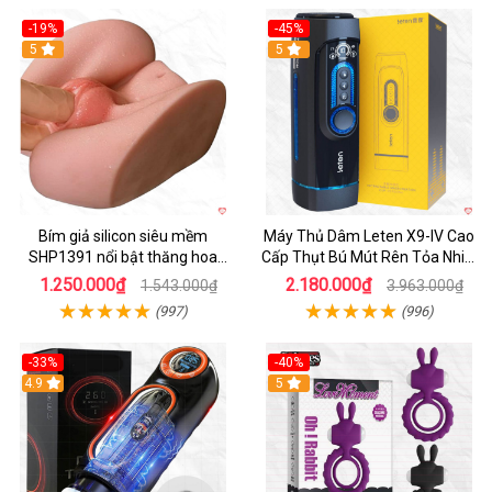
-19%
-45%
Hot
5
Hot
5
Bím giả silicon siêu mềm
Máy Thủ Dâm Leten X9-IV Cao
SHP1391 nổi bật thăng hoa
Cấp Thụt Bú Mút Rên Tỏa Nhiệt
hoàn hảo
Sạc Pin
1.250.000₫
2.180.000₫
1.543.000₫
3.963.000₫
(997)
(996)
-33%
-40%
Hot
4.9
5