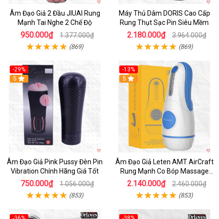
Âm Đạo Giả 2 Đầu JIUAI Rung
Máy Thủ Dâm DORIS Cao Cấp
Mạnh Tai Nghe 2 Chế Độ
Rung Thụt Sạc Pin Siêu Mềm
950.000₫
2.180.000₫
1.377.000₫
3.964.000₫
(869)
(869)
-29%
-13%
5
5
Âm Đạo Giả Pink Pussy Đèn Pin
Âm Đạo Giả Leten AMT AirCraft
Vibration Chính Hãng Giá Tốt
Rung Mạnh Co Bóp Massage
Êm Ái
750.000₫
2.140.000₫
1.056.000₫
2.460.000₫
(853)
(853)
-36%
-38%