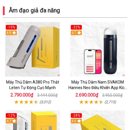
Âm đạo giả đa năng
-19%
-32%
Hot
4.8
Hot
4.7
Máy Thủ Dâm A380 Pro Thắt
Máy Thủ Dâm Nam SVAKOM
Leten Tự Động Cực Mạnh
Hannes Neo Điều Khiển App Kích
Thích
2.790.000₫
2.690.000₫
3.444.000₫
3.955.000₫
(3,012)
(2,715)
-12%
-28%
Hot
4.7
Hot
4.6