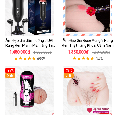
Âm Đạo Giả Gắn Tường JIUAI
Âm Đạo Giả Rose Vòng 3 Rung
Rung Rên Mạnh Mẽ, Tặng Tai
Rên Thật Tăng Khoái Cảm Nam
Nghe
1.450.000₫
1.350.000₫
1.883.000₫
1.607.000₫
(930)
(924)
-35%
-33%
5
5