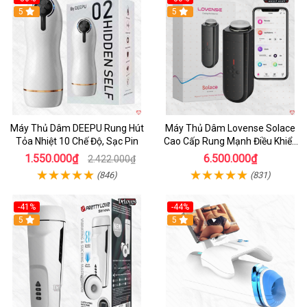
Hot
5
Hot
5
Máy Thủ Dâm DEEPU Rung Hút
Máy Thủ Dâm Lovense Solace
Tỏa Nhiệt 10 Chế Độ, Sạc Pin
Cao Cấp Rung Mạnh Điều Khiển
App
1.550.000₫
6.500.000₫
2.422.000₫
(846)
(831)
-41%
-44%
Hot
5
Hot
5