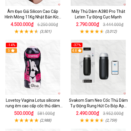
Âm Đạo Giả Silicon Cao Cấp
Máy Thủ Dâm A380 Pro Thắt
Hình Mông 11Kg Nhật Bản Kích
Leten Tự Động Cực Mạnh
Thước Như Thật
4.500.000₫
2.790.000₫
6.250.000₫
3.444.000₫
(3,501)
(3,012)
-14%
-37%
Hot
5
4.8
Lovetoy Vagina Lotus silicone
Svakom Sam Neo Cốc Thủ Dâm
rung êm cao cấp cốc thủ dâm
Tự Động Rung Hút Co Bóp App
nam
Điều Khiển
500.000₫
2.490.000₫
581.000₫
3.952.000₫
(2,988)
(2,759)