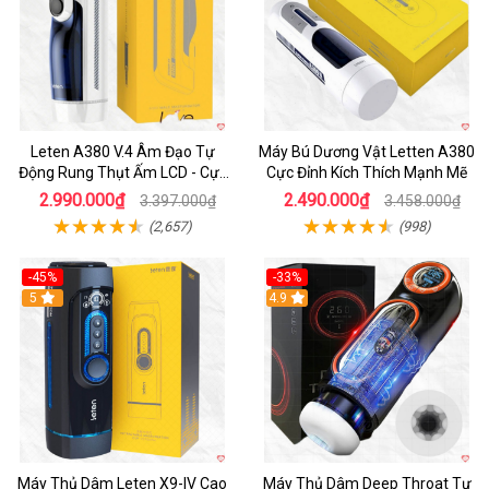
Leten A380 V.4 Âm Đạo Tự
Máy Bú Dương Vật Letten A380
Động Rung Thụt Ấm LCD - Cực
Cực Đỉnh Kích Thích Mạnh Mẽ
Phê
2.990.000₫
2.490.000₫
3.397.000₫
3.458.000₫
(2,657)
(998)
-45%
-33%
Hot
5
Hot
4.9
Máy Thủ Dâm Leten X9-IV Cao
Máy Thủ Dâm Deep Throat Tự