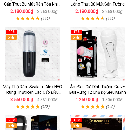
Cấp Thụt Bú Mút Rên Tỏa Nhiệt
Động Thụt Bú Mút Gắn Tường
Sạc Pin
2.180.000₫
2.190.000₫
3.963.000₫
3.268.000₫
(996)
(995)
-22%
-17%
5
5
Máy Thủ Dâm Svakom Alex NEO
Âm Đạo Giả Dính Tường Crazy
Rung Thụt Rên Cao Cấp Điều
Bull Rung 12 Chế Độ Siêu Mạnh
Khiển App
3.550.000₫
1.250.000₫
4.551.000₫
1.506.000₫
(958)
(940)
-23%
-16%
5
5