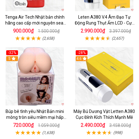
Tenga Air Tech Nhật bản chính
Leten A380 V.4 Âm Đạo Tự
hãng cao cấp mới nguyên seal
Động Rung Thụt Ấm LCD - Cực
giá tốt
Phê
900.000₫
2.990.000₫
1.500.000₫
3.397.000₫
(2,658)
(2,657)
-32%
-28%
Hot
5
Hot
4.6
Búp bê tình yêu Nhật Bản mini
Máy Bú Dương Vật Letten A380
mông tròn siêu mềm mại hấp
Cực Đỉnh Kích Thích Mạnh Mẽ
dẫn
720.000₫
2.490.000₫
1.059.000₫
3.458.000₫
(1,638)
(998)