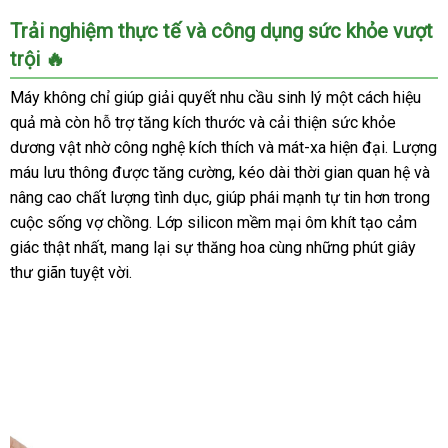
Máy
Trải nghiệm thực tế và công dụng sức khỏe vượt
thủ
trội 🔥
dâm
cao
Máy không chỉ giúp giải quyết nhu cầu sinh lý một cách hiệu
cấp
quả mà còn hỗ trợ tăng kích thước và cải thiện sức khỏe
động
dương vật nhờ công nghệ kích thích và mát-xa hiện đại. Lượng
cơ
máu lưu thông được tăng cường, kéo dài thời gian quan hệ và
hoạt
động
nâng cao chất lượng tình dục, giúp phái mạnh tự tin hơn trong
thông
cuộc sống vợ chồng. Lớp silicon mềm mại ôm khít tạo cảm
minh
giác thật nhất, mang lại sự thăng hoa cùng những phút giây
-
thư giãn tuyệt vời.
CỰC
PHÊ