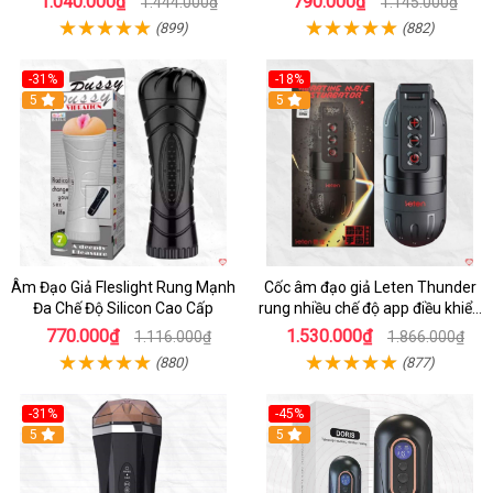
1.040.000₫
790.000₫
1.444.000₫
1.145.000₫
(899)
(882)
-31%
-18%
5
5
Âm Đạo Giả Fleslight Rung Mạnh
Cốc âm đạo giả Leten Thunder
Đa Chế Độ Silicon Cao Cấp
rung nhiều chế độ app điều khiển
tiện lợi
770.000₫
1.530.000₫
1.116.000₫
1.866.000₫
(880)
(877)
-31%
-45%
5
Hot
5