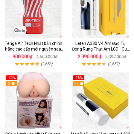
Tenga Air Tech Nhật bản chính
Leten A380 V.4 Âm Đạo Tự
hãng cao cấp mới nguyên seal
Động Rung Thụt Ấm LCD - Cực
giá tốt
Phê
900.000₫
2.990.000₫
1.500.000₫
3.397.000₫
(2,658)
(2,657)
-32%
-28%
Hot
5
Hot
4.6