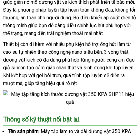
giúp giãn nở mô dương vật và kích thích phát triển tế bào mới.
thước
Đây là phương pháp luyện tập hoàn toàn không đau, không tổn
dương
thương, an toàn cho người dùng. Bộ điều khiển áp suất điện tử
vật
thông minh giúp bạn dễ dàng điều chỉnh lực hút phù hợp với
350
thể trạng, mang đến trải nghiệm thoải mái nhất.
KPA
SHP11
Thiết bị còn đi kèm với nhiều phụ kiện hỗ trợ: ống hút làm từ
hiệu
cao su tự nhiên theo công nghệ nano siêu bền, 3 vòng thắt
quả
dương vật kích cỡ đa dạng phù hợp từng người, cùng âm đạo
giả silicon tạo cảm giác chân thật và sinh động khi tập luyện.
Khi kết hợp với gel bôi trơn, quá trình tập luyện sẽ diễn ra
mượt mà, giúp tăng hiệu quả rõ rệt.
Máy
Thông số kỹ thuật nổi bật 📊
tập
tăng
Tên sản phẩm:
Máy tập làm to và dài dương vật 350 KPA
kích