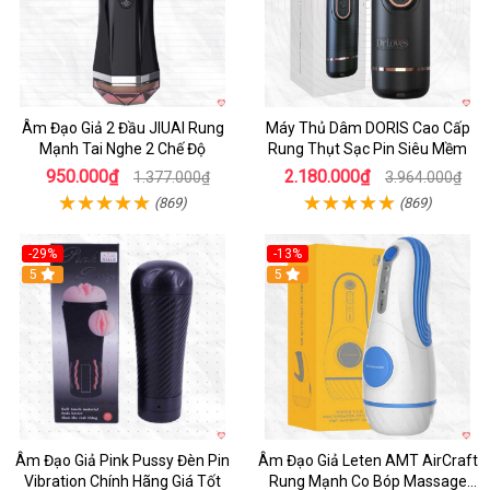
Âm Đạo Giả 2 Đầu JIUAI Rung
Máy Thủ Dâm DORIS Cao Cấp
Mạnh Tai Nghe 2 Chế Độ
Rung Thụt Sạc Pin Siêu Mềm
950.000₫
2.180.000₫
1.377.000₫
3.964.000₫
(869)
(869)
-29%
-13%
5
5
Âm Đạo Giả Pink Pussy Đèn Pin
Âm Đạo Giả Leten AMT AirCraft
Vibration Chính Hãng Giá Tốt
Rung Mạnh Co Bóp Massage