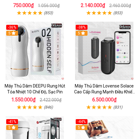
Êm Ái
750.000₫
2.140.000₫
1.056.000₫
2.460.000₫
(853)
(853)
-36%
-38%
Hot
5
Hot
5
Máy Thủ Dâm DEEPU Rung Hút
Máy Thủ Dâm Lovense Solace
Tỏa Nhiệt 10 Chế Độ, Sạc Pin
Cao Cấp Rung Mạnh Điều Khiển
App
1.550.000₫
6.500.000₫
2.422.000₫
(846)
(831)
-41%
-44%
Hot
5
Hot
5