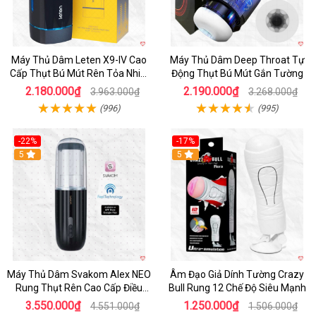
Máy Thủ Dâm Leten X9-IV Cao
Máy Thủ Dâm Deep Throat Tự
Cấp Thụt Bú Mút Rên Tỏa Nhiệt
Động Thụt Bú Mút Gắn Tường
Sạc Pin
2.180.000₫
2.190.000₫
3.963.000₫
3.268.000₫
(996)
(995)
-22%
-17%
5
5
Máy Thủ Dâm Svakom Alex NEO
Âm Đạo Giả Dính Tường Crazy
Rung Thụt Rên Cao Cấp Điều
Bull Rung 12 Chế Độ Siêu Mạnh
Khiển App
3.550.000₫
1.250.000₫
4.551.000₫
1.506.000₫