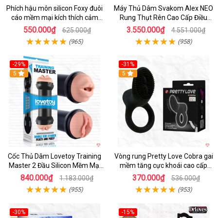
Phích hậu môn silicon Foxy đuôi
Máy Thủ Dâm Svakom Alex NEO
cáo mềm mại kích thích cảm
Rung Thụt Rên Cao Cấp Điều
giác mới
Khiển App
550.000₫
3.550.000₫
625.000₫
4.551.000₫
(965)
(958)
-29%
-31%
Hot
5
5
Cốc Thủ Dâm Lovetoy Training
Vòng rung Pretty Love Cobra gai
Master 2 Đầu Silicon Mềm Mại
mềm tăng cực khoái cao cấp
Tiện Lợi
chính hãng
840.000₫
370.000₫
1.183.000₫
536.000₫
(955)
(953)
-30%
-15%