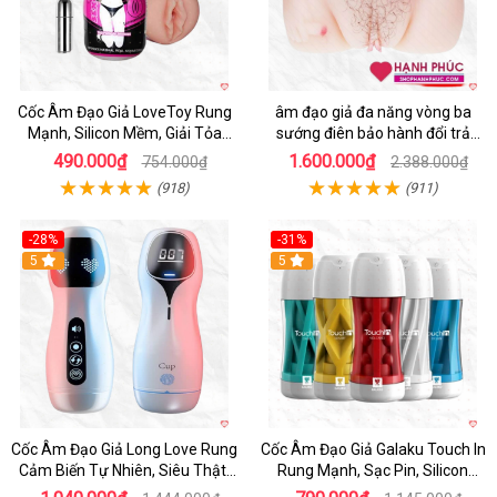
Cốc Âm Đạo Giả LoveToy Rung
âm đạo giả đa năng vòng ba
Mạnh, Silicon Mềm, Giải Tỏa
sướng điên bảo hành đổi trả
Sinh Lý
nhanh
490.000₫
1.600.000₫
754.000₫
2.388.000₫
(918)
(911)
-28%
-31%
5
Hot
5
Cốc Âm Đạo Giả Long Love Rung
Cốc Âm Đạo Giả Galaku Touch In
Cảm Biến Tự Nhiên, Siêu Thật,
Rung Mạnh, Sạc Pin, Silicon
Sướng
Mềm