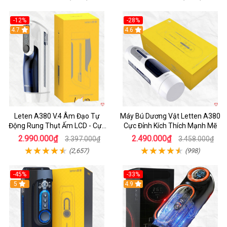
-12%
-28%
Hot
4.7
Hot
4.6
Leten A380 V.4 Âm Đạo Tự
Máy Bú Dương Vật Letten A380
Động Rung Thụt Ấm LCD - Cực
Cực Đỉnh Kích Thích Mạnh Mẽ
Phê
2.990.000₫
2.490.000₫
3.397.000₫
3.458.000₫
(2,657)
(998)
-45%
-33%
Hot
5
Hot
4.9