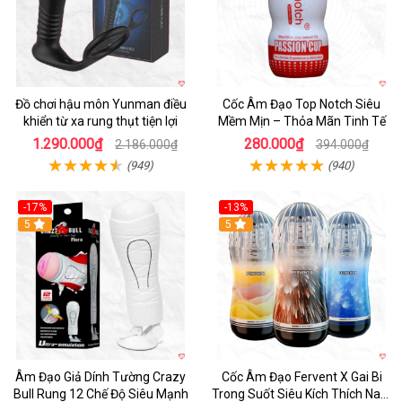
Đồ chơi hậu môn Yunman điều
Cốc Âm Đạo Top Notch Siêu
khiển từ xa rung thụt tiện lợi
Mềm Mịn – Thỏa Mãn Tinh Tế
1.290.000₫
280.000₫
2.186.000₫
394.000₫
(949)
(940)
-17%
-13%
5
Hot
5
Âm Đạo Giả Dính Tường Crazy
Cốc Âm Đạo Fervent X Gai Bi
Bull Rung 12 Chế Độ Siêu Mạnh
Trong Suốt Siêu Kích Thích Nam