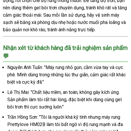
động, rồi chọn chế độ rung mong muốn. Để tăng độ trơn, bạn
nên dùng thêm gel bôi trơn chuyên dụng, tránh khô rát và tăng
cảm giác thoải mái. Sau mỗi lần sử dụng, hãy vệ sinh máy
sạch sẽ bằng xà phòng dịu nhẹ hoặc nước muối pha loãng và
bảo quản nơi khô ráo, tránh ánh nắng trực tiếp.
Nhận xét từ khách hàng đã trải nghiệm sản phẩm
💬
Nguyễn Anh Tuấn: "Máy rung nhỏ gọn, cầm vừa tay và cực
phê. Mình dùng trong những lúc thư giãn, cảm giác rất khác
biệt và cực kỳ đã."
Lê Thị Mai: "Chất liệu mềm, an toàn, không gây kích ứng.
Sản phẩm làm tôi rất hài lòng, đặc biệt khi dùng cùng gel
bôi trơn thì cực sướng luôn."
Trần Hồng Sơn: "Tôi là người khá kỹ tính nhưng máy rung
Prettylove HM02B làm tôi bất ngờ vì độ rung mạnh và đa