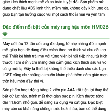
giác kích thích mạnh mẽ và an toàn tuyệt đối. Sản phẩm sử
dụng chất liệu ABS lành tính, mềm mịn, không gây kích ứng da,
giúp bạn tận hưởng cuộc vui một cách thoải mái và yên tâm.
Đặc điểm nổi bật của máy rung hậu môn HM02B
💎
Máy sở hữu 12 tần số rung đa dạng, từ nhẹ nhàng đến mạnh
mẽ, giúp bạn dễ dàng điều chỉnh theo sở thích và nhu cầu cơ
thể. Thiết kế hình trái me với từng viên bi nối tiếp nhau từ kích
thước 1cm đến 3cm mang đến cảm giác kích thích sâu và vô
cùng mới lạ. Đây là thiết bị không thể thiếu dành cho các bạn
LGBT cũng như những ai muốn khám phá thêm cảm giác mơn
trớn hậu môn đầy thú vị.
Sản phẩm hoạt động bằng 2 viên pin AAA, rất tiện lợi thay thế
bất cứ lúc nào, tránh mất thời gian sạc pin. Kích thước tổng
dài 11.8cm, nhỏ gọn, dễ dàng sử dụng và cất giữ. Đặc biệt,
máy còn có khả năng chống nước hoàn hảo, bạn có thể dùng