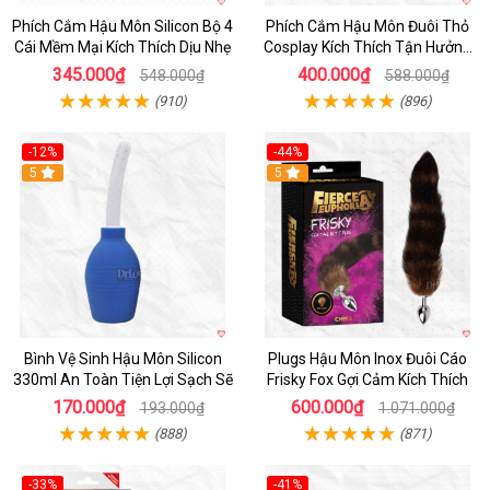
Phích Cắm Hậu Môn Silicon Bộ 4
Phích Cắm Hậu Môn Đuôi Thỏ
Cái Mềm Mại Kích Thích Dịu Nhẹ
Cosplay Kích Thích Tận Hưởng
Sành Điệu
345.000₫
400.000₫
548.000₫
588.000₫
(910)
(896)
-12%
-44%
5
Hot
5
Bình Vệ Sinh Hậu Môn Silicon
Plugs Hậu Môn Inox Đuôi Cáo
330ml An Toàn Tiện Lợi Sạch Sẽ
Frisky Fox Gợi Cảm Kích Thích
170.000₫
600.000₫
193.000₫
1.071.000₫
(888)
(871)
-33%
-41%