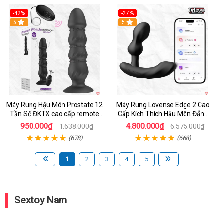
-42%
-27%
Hot
5
Hot
5
Máy Rung Hậu Môn Prostate 12
Máy Rung Lovense Edge 2 Cao
Tần Số ĐKTX cao cấp remote
Cấp Kích Thích Hậu Môn Đẳng
sạc pin
Cấp
950.000₫
4.800.000₫
1.638.000₫
6.575.000₫
(678)
(668)
1
2
3
4
5
Sextoy Nam