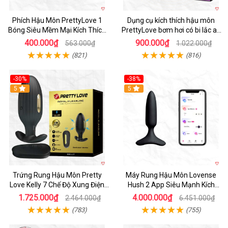
Phích Hậu Môn PrettyLove 1
Dụng cụ kích thích hậu môn
Bóng Siêu Mềm Mại Kích Thích
PrettyLove bơm hơi có bi lắc an
Tăng Khoái Cảm
toàn
400.000₫
900.000₫
563.000₫
1.022.000₫
(821)
(816)
-30%
-38%
Hot
5
Hot
5
Trứng Rung Hậu Môn Pretty
Máy Rung Hậu Môn Lovense
Love Kelly 7 Chế Độ Xung Điện
Hush 2 App Siêu Mạnh Kích
Mạnh
Thích Sâu
1.725.000₫
4.000.000₫
2.464.000₫
6.451.000₫
(783)
(755)