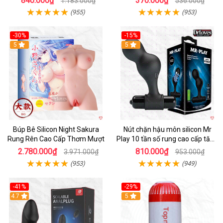
840.000₫
370.000₫
1.183.000₫
536.000₫
(955)
(953)
-30%
-15%
Hot
5
Hot
5
Búp Bê Silicon Night Sakura
Nút chặn hậu môn silicon Mr
Rung Rên Cao Cấp Thơm Mượt
Play 10 tần số rung cao cấp tăng
khoái cảm
2.780.000₫
810.000₫
3.971.000₫
953.000₫
(953)
(949)
-41%
-29%
Hot
4.7
5