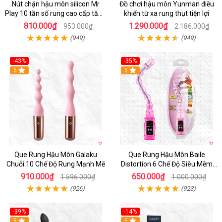
Nút chặn hậu môn silicon Mr
Đồ chơi hậu môn Yunman điều
Play 10 tần số rung cao cấp tăng
khiển từ xa rung thụt tiện lợi
khoái cảm
810.000₫
1.290.000₫
953.000₫
2.186.000₫
(949)
(949)
-43%
-35%
5
Hot
5
Que Rung Hậu Môn Galaku
Que Rung Hậu Môn Baile
Chuỗi 10 Chế Độ Rung Mạnh Mẽ
Distortion 6 Chế Độ Siêu Mềm
Mại
910.000₫
650.000₫
1.596.000₫
1.000.000₫
(926)
(923)
-39%
-14%
5
Hot
5