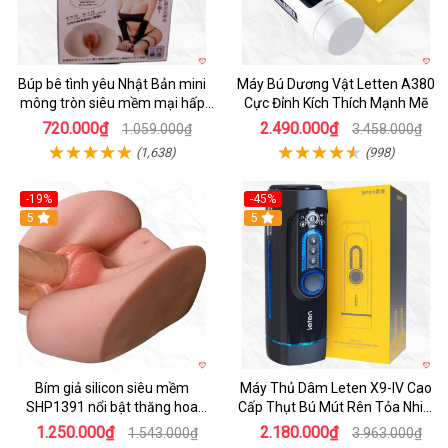
Búp bê tình yêu Nhật Bản mini
Máy Bú Dương Vật Letten A380
mông tròn siêu mềm mại hấp
Cực Đỉnh Kích Thích Mạnh Mẽ
dẫn
720.000₫
2.490.000₫
1.059.000₫
3.458.000₫
(1,638)
(998)
-19%
-45%
Hot
5
Hot
5
Bím giả silicon siêu mềm
Máy Thủ Dâm Leten X9-IV Cao
SHP1391 nổi bật thăng hoa
Cấp Thụt Bú Mút Rên Tỏa Nhiệt
hoàn hảo
Sạc Pin
1.250.000₫
2.180.000₫
1.543.000₫
3.963.000₫