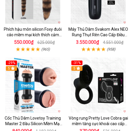
Phích hậu môn silicon Foxy đuôi
Máy Thủ Dâm Svakom Alex NEO
cáo mềm mại kích thích cảm
Rung Thụt Rên Cao Cấp Điều
giác mới
Khiển App
550.000₫
3.550.000₫
625.000₫
4.551.000₫
(965)
(958)
-29%
-31%
Hot
5
5
Cốc Thủ Dâm Lovetoy Training
Vòng rung Pretty Love Cobra gai
Master 2 Đầu Silicon Mềm Mại
mềm tăng cực khoái cao cấp
Tiện Lợi
chính hãng