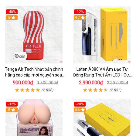
-40%
-12%
Hot
5
Hot
4.7
Tenga Air Tech Nhật bản chính
Leten A380 V.4 Âm Đạo Tự
hãng cao cấp mới nguyên seal
Động Rung Thụt Ấm LCD - Cực
giá tốt
Phê
900.000₫
2.990.000₫
1.500.000₫
3.397.000₫
(2,658)
(2,657)
-32%
-28%
Hot
5
Hot
4.6