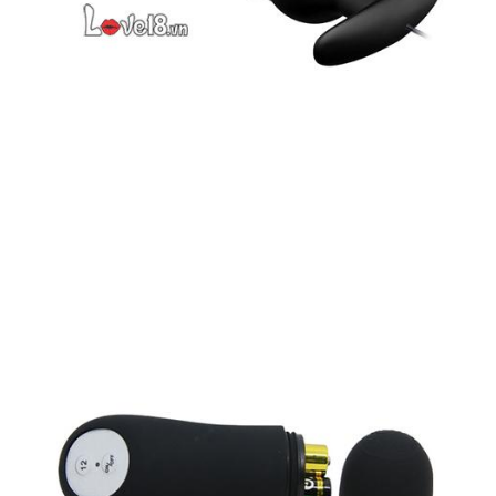
Ngay
Máy
Rung
Hậu
Môn
Trái
Me
12
Tần
Phê
Đỉnh
Hút
Mua