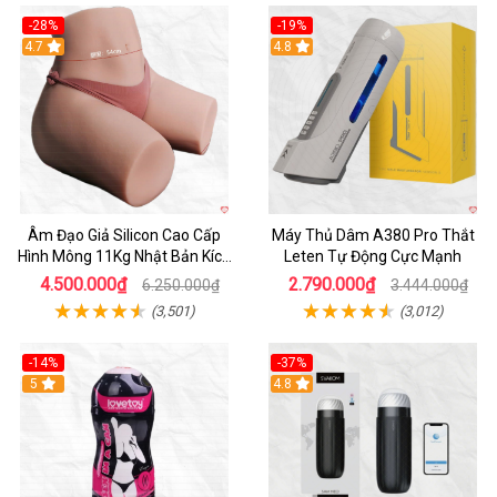
-28%
-19%
4.7
Hot
4.8
Âm Đạo Giả Silicon Cao Cấp
Máy Thủ Dâm A380 Pro Thắt
Hình Mông 11Kg Nhật Bản Kích
Leten Tự Động Cực Mạnh
Thước Như Thật
4.500.000₫
2.790.000₫
6.250.000₫
3.444.000₫
(3,501)
(3,012)
-14%
-37%
Hot
5
4.8