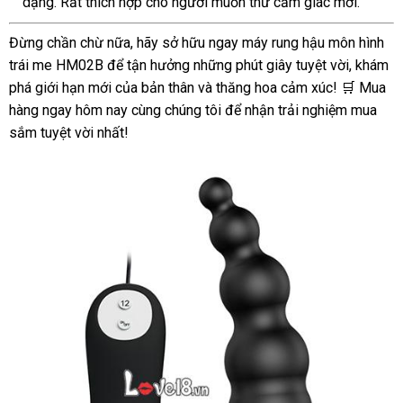
dạng. Rất thích hợp cho người muốn thử cảm giác mới."
Đừng chần chừ nữa, hãy sở hữu ngay máy rung hậu môn hình
trái me HM02B để tận hưởng những phút giây tuyệt vời, khám
phá giới hạn mới của bản thân và thăng hoa cảm xúc! 🛒 Mua
hàng ngay hôm nay cùng chúng tôi để nhận trải nghiệm mua
sắm tuyệt vời nhất!