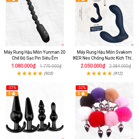
Máy Rung Hậu Môn Yunman 20
Máy Rung Hậu Môn Svakom
Chế Độ Sạc Pin Siêu Êm
IKER Neo Chống Nước Kích Thích
Tuyến Tiền Liệt
1.080.000₫
2.050.000₫
1.770.000₫
2.384.000₫
(923)
(912)
-37%
-32%
Hot
5
Hot
5