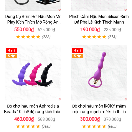
Dụng Cụ Bơm Hơi Hậu Môn Mr
Phích Cắm Hậu Môn Silicon Đính
Play Kích Thích Mở Rộng An
Đá Pha Lê Kích Thích Mạnh
Toàn
550.000₫
190.000₫
625.000₫
235.000₫
(722)
(713)
-19%
-19%
Hot
5
Hot
5
Đồ chơi hậu môn Aphrodisia
Đồ chơi hậu môn IKOKY mềm
Beads 10 chế độ rung kích thích
mịn rung mạnh mẽ kích thích
đa dạng
sướng
460.000₫
300.000₫
568.000₫
370.000₫
(700)
(685)