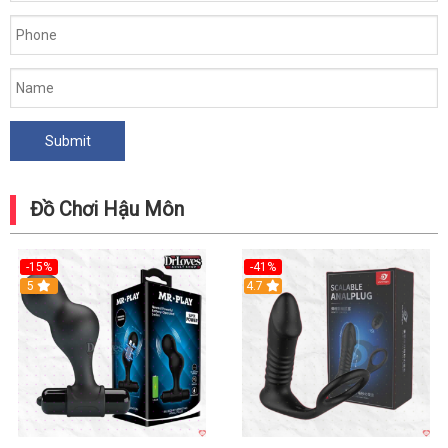
Mua
Ngay
Đồ Chơi Hậu Môn
-15%
-41%
Hot
5
Hot
4.7