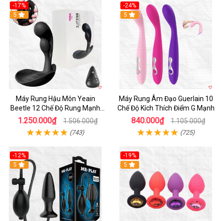
-17%
-24%
Hot
5
Hot
5
Máy Rung Hậu Môn Yeain
Máy Rung Âm Đạo Guerlain 10
Beetle 12 Chế Độ Rung Mạnh
Chế Độ Kích Thích Điểm G Mạnh
Kích Thích
1.250.000₫
840.000₫
1.506.000₫
1.105.000₫
(743)
(725)
-12%
-19%
5
5