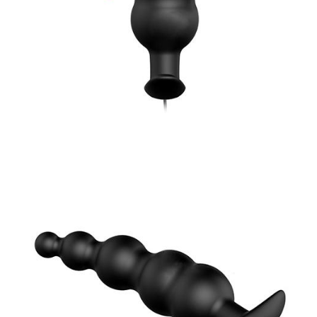
Máy
Rung
Hậu
Môn
Trái
Me
12
Tần
Phê
Đỉnh
Hút
Mua