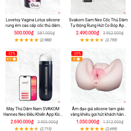
Lovetoy Vagina Lotus silicone
Svakom Sam Neo Cốc Thủ Dâm
rung êm cao cấp cốc thủ dâm
Tự Động Rung Hút Co Bóp App
nam
Điều Khiển
500.000₫
2.490.000₫
581.000₫
3.952.000₫
(2,988)
(2,759)
-32%
-20%
Hot
4.7
Hot
5
Máy Thủ Dâm Nam SVAKOM
Âm đạo giả silicone tam giác
Hannes Neo Điều Khiển App Kích
vàng khiêu gợi hút khách hàng
Thích
nam
2.690.000₫
1.050.000₫
3.955.000₫
1.312.000₫
(2,715)
(2,699)