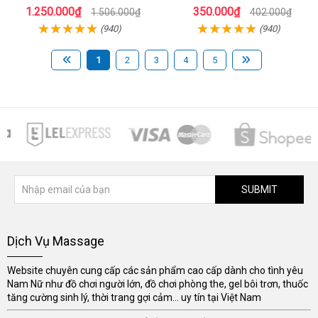
Giới
1.250.000₫
350.000₫
1.506.000₫
402.000₫
(940)
(940)
1
2
3
4
5
SUBMIT
Dịch Vụ Massage
Website chuyên cung cấp các sản phẩm cao cấp dành cho tình yêu
Nam Nữ như đồ chơi người lớn, đồ chơi phòng the, gel bôi trơn, thuốc
tăng cường sinh lý, thời trang gợi cảm... uy tín tại Việt Nam