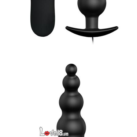
Máy
Rung
Hậu
Môn
Trái
Me
12
Tần
Phê
Đỉnh
Hút
Mua
Ngay