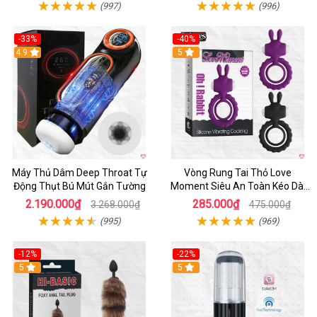
(997)
(996)
-33%
-40%
Hot
4.9
5
Máy Thủ Dâm Deep Throat Tự
Vòng Rung Tai Thỏ Love
Động Thụt Bú Mút Gắn Tường
Moment Siêu An Toàn Kéo Dài
Thời Gian
2.190.000₫
285.000₫
3.268.000₫
475.000₫
(995)
(969)
-12%
-22%
Hot
5
5