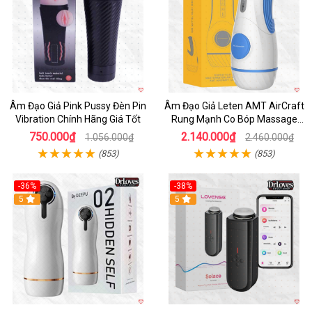
Âm Đạo Giả Pink Pussy Đèn Pin
Âm Đạo Giả Leten AMT AirCraft
Vibration Chính Hãng Giá Tốt
Rung Mạnh Co Bóp Massage
Êm Ái
750.000₫
2.140.000₫
1.056.000₫
2.460.000₫
(853)
(853)
-36%
-38%
Hot
5
Hot
5