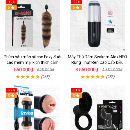
-12%
-22%
Hot
5
5
Phích hậu môn silicon Foxy đuôi
Máy Thủ Dâm Svakom Alex NEO
cáo mềm mại kích thích cảm
Rung Thụt Rên Cao Cấp Điều
giác mới
Khiển App
550.000₫
3.550.000₫
625.000₫
4.551.000₫
(965)
(958)
-29%
-31%
Hot
5
5