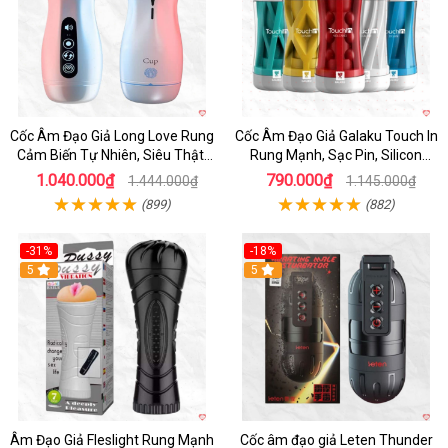
Cốc Âm Đạo Giả Long Love Rung
Cốc Âm Đạo Giả Galaku Touch In
Cảm Biến Tự Nhiên, Siêu Thật,
Rung Mạnh, Sạc Pin, Silicon
Sướng
Mềm
1.040.000₫
790.000₫
1.444.000₫
1.145.000₫
(899)
(882)
-31%
-18%
5
5
Âm Đạo Giả Fleslight Rung Mạnh
Cốc âm đạo giả Leten Thunder