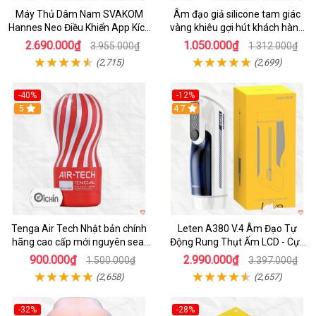
Máy Thủ Dâm Nam SVAKOM
Âm đạo giả silicone tam giác
Hannes Neo Điều Khiển App Kích
vàng khiêu gợi hút khách hàng
Thích
nam
2.690.000₫
1.050.000₫
3.955.000₫
1.312.000₫
(2,715)
(2,699)
-40%
-12%
Hot
5
Hot
4.7
Tenga Air Tech Nhật bản chính
Leten A380 V.4 Âm Đạo Tự
hãng cao cấp mới nguyên seal
Động Rung Thụt Ấm LCD - Cực
giá tốt
Phê
900.000₫
2.990.000₫
1.500.000₫
3.397.000₫
(2,658)
(2,657)
-32%
-28%