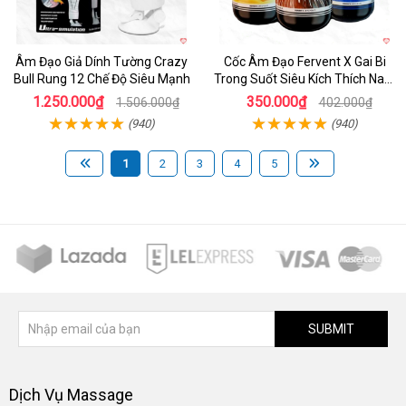
Âm Đạo Giả Dính Tường Crazy
Cốc Âm Đạo Fervent X Gai Bi
Bull Rung 12 Chế Độ Siêu Mạnh
Trong Suốt Siêu Kích Thích Nam
Giới
1.250.000₫
350.000₫
1.506.000₫
402.000₫
(940)
(940)
1
2
3
4
5
SUBMIT
Dịch Vụ Massage