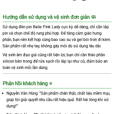
Máy
Hướng dẫn sử dụng và vệ sinh đơn giản 🧼
Rung
Âm
Sử dụng đèn pin Baile Pink Lady cực kỳ dễ dàng, chỉ cần lắp
Đạo
pin và chọn chế độ rung phù hợp. Để tăng cảm giác hưng
Baile
phấn, bạn nên kết hợp cùng bao cao su và gel bôi trơn đi kèm.
Pink
Sản phẩm rất nhẹ tay, không gây mỏi dù sử dụng lâu dài.
Lady
7
Vệ sinh âm đạo giả cũng rất tiện lợi, bạn chỉ cần tháo phần
Chế
silicon bên trong để rửa sạch rồi lắp lại như cũ, đảm bảo an
Độ
toàn vệ sinh mỗi lần dùng.
Siêu
Mạnh
Phản hồi khách hàng ⭐
Nguyễn Văn Hùng: "Sản phẩm chân thật, chất liệu mềm mại,
giúp tôi giải quyết nhu cầu rất hiệu quả. Rất hài lòng khi sử
dụng!"