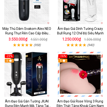
Máy Thủ Dâm Svakom Alex NEO
Âm Đạo Giả Dính Tường Crazy
Rung Thụt Rên Cao Cấp Điều
Bull Rung 12 Chế Độ Siêu Mạnh
Khiển App
3.550.000₫
1.250.000₫
4.551.000₫
1.506.000₫
(958)
(940)
-23%
-16%
5
5
Âm Đạo Giả Gắn Tường JIUAI
Âm Đạo Giả Rose Vòng 3 Rung
Rung Rên Mạnh Mẽ, Tặng Tai
Rên Thật Tăng Khoái Cảm Nam