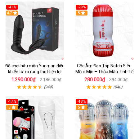
-41%
-29%
Hot
4.7
5
Đồ chơi hậu môn Yunman điều
Cốc Âm Đạo Top Notch Siêu
khiển từ xa rung thụt tiện lợi
Mềm Mịn – Thỏa Mãn Tinh Tế
1.290.000₫
280.000₫
2.186.000₫
394.000₫
(949)
(940)
-17%
-13%
5
Hot
5