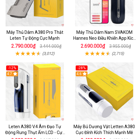
Máy Thủ Dâm A380 Pro Thắt
Máy Thủ Dâm Nam SVAKOM
Leten Tự Động Cực Mạnh
Hannes Neo Điều Khiển App Kích
Thích
2.790.000₫
2.690.000₫
3.444.000₫
3.955.000₫
(3,012)
(2,715)
-12%
-28%
Hot
4.7
Hot
4.6
Leten A380 V.4 Âm Đạo Tự
Máy Bú Dương Vật Letten A380
Động Rung Thụt Ấm LCD - Cực
Cực Đỉnh Kích Thích Mạnh Mẽ
Phê