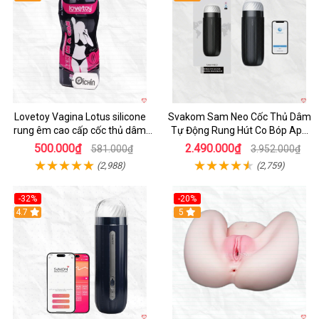
Lovetoy Vagina Lotus silicone
Svakom Sam Neo Cốc Thủ Dâm
rung êm cao cấp cốc thủ dâm
Tự Động Rung Hút Co Bóp App
nam
Điều Khiển
500.000₫
2.490.000₫
581.000₫
3.952.000₫
(2,988)
(2,759)
-32%
-20%
Hot
4.7
Hot
5