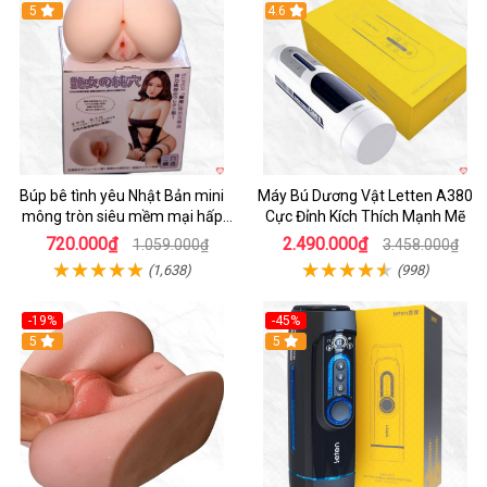
Hot
5
Hot
4.6
Búp bê tình yêu Nhật Bản mini
Máy Bú Dương Vật Letten A380
mông tròn siêu mềm mại hấp
Cực Đỉnh Kích Thích Mạnh Mẽ
dẫn
720.000₫
2.490.000₫
1.059.000₫
3.458.000₫
(1,638)
(998)
-19%
-45%
Hot
5
Hot
5