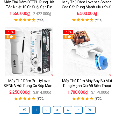
Máy Thủ Dâm DEEPU Rung Hút
Máy Thủ Dâm Lovense Solace
Tỏa Nhiệt 10 Chế Độ, Sạc Pin
Cao Cấp Rung Mạnh Điều Khiển
App
1.550.000₫
6.500.000₫
2.422.000₫
(846)
(831)
-41%
-44%
Hot
5
Hot
5
Máy Thủ Dâm PrettyLove
Máy Thủ Dâm Máy Bay Bú Mút
SIENNA Hút Rung Co Bóp Mạnh
Rung Mạnh Giá Đỡ Điện Thoại
Mẽ Nam
Chính Hãng
2.250.000₫
1.780.000₫
3.814.000₫
3.179.000₫
(806)
(800)
1
2
3
4
5