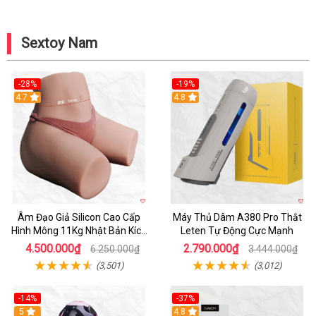
Sextoy Nam
-28%
-19%
4.7
Hot
4.8
Âm Đạo Giả Silicon Cao Cấp
Máy Thủ Dâm A380 Pro Thắt
Hình Mông 11Kg Nhật Bản Kích
Leten Tự Động Cực Mạnh
Thước Như Thật
4.500.000₫
2.790.000₫
6.250.000₫
3.444.000₫
(3,501)
(3,012)
-14%
-37%
Hot
5
4.8