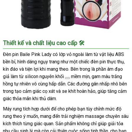
Máy
Thiết kế và chất liệu cao cấp 🛠️
Rung
Âm
Đèn pin Baile Pink Lady có lớp vỏ ngoài làm từ vật liệu ABS
Đạo
bền bỉ, hình dáng ngụy trang như một chiếc đèn pin thực thụ,
Baile
kín đáo và tiện lợi khi mang theo. Bên trong là phần âm đạo
Pink
giả làm từ
silicon nguyên khối
mềm mịn, gam màu trắng
Lady
hồng tự nhiên vô cùng hấp dẫn. Các đường gân nhấp nhô bên
7
trong tạo cảm giác cọ xát và se khít hoàn hảo, giúp tăng cảm
Chế
Độ
giác thỏa mãn khi thủ dâm.
Siêu
Máy rung tích hợp dưới đế cho phép bạn tùy chỉnh mức độ
Mạnh
rung theo ý muốn, mang đến trải nghiệm massage chuyên sâu
kích thích từng giác quan. Sản phẩm không chỉ giúp giải tỏa
nhu cầu sinh lý mà còn cải thiện cuộc sống tinh thần, cho bạn