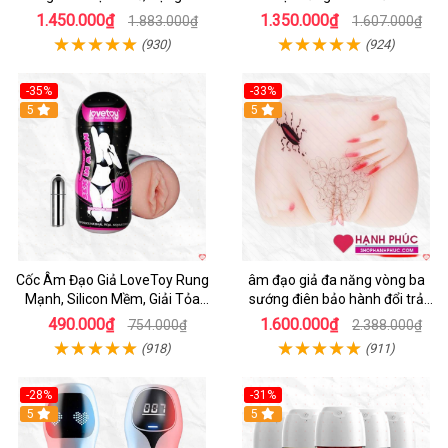
Nghe
1.450.000₫
1.350.000₫
1.883.000₫
1.607.000₫
(930)
(924)
-35%
-33%
5
5
Cốc Âm Đạo Giả LoveToy Rung
âm đạo giả đa năng vòng ba
Mạnh, Silicon Mềm, Giải Tỏa
sướng điên bảo hành đổi trả
Sinh Lý
nhanh
490.000₫
1.600.000₫
754.000₫
2.388.000₫
(918)
(911)
-28%
-31%
5
Hot
5