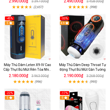
2.990.000₫
2.490.000₫
3.397.000₫
3.458.000₫
(2,657)
(998)
-45%
-33%
Hot
5
Hot
4.9
Máy Thủ Dâm Leten X9-IV Cao
Máy Thủ Dâm Deep Throat Tự
Cấp Thụt Bú Mút Rên Tỏa Nhiệt
Động Thụt Bú Mút Gắn Tường
Sạc Pin
2.180.000₫
2.190.000₫
3.963.000₫
3.268.000₫
(996)
(995)
-22%
-17%
5
5