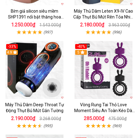
Bím giả silicon siêu mềm
Máy Thủ Dâm Leten X9-IV Cao
SHP1391 nổi bật thăng hoa
Cấp Thụt Bú Mút Rên Tỏa Nhiệt
hoàn hảo
Sạc Pin
1.250.000₫
2.180.000₫
1.543.000₫
3.963.000₫
(997)
(996)
-33%
-40%
Hot
4.9
5
Máy Thủ Dâm Deep Throat Tự
Vòng Rung Tai Thỏ Love
Động Thụt Bú Mút Gắn Tường
Moment Siêu An Toàn Kéo Dài
Thời Gian
2.190.000₫
285.000₫
3.268.000₫
475.000₫
(995)
(969)