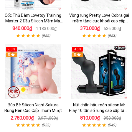
Cốc Thủ Dâm Lovetoy Training
Vòng rung Pretty Love Cobra gai
Master 2 Đầu Silicon Mềm Mại
mềm tăng cực khoái cao cấp
Tiện Lợi
chính hãng
840.000₫
370.000₫
1.183.000₫
536.000₫
(955)
(953)
-30%
-15%
Hot
5
Hot
5
Búp Bê Silicon Night Sakura
Nút chặn hậu môn silicon Mr
Rung Rên Cao Cấp Thơm Mượt
Play 10 tần số rung cao cấp tăng
khoái cảm
2.780.000₫
810.000₫
3.971.000₫
953.000₫
(953)
(949)