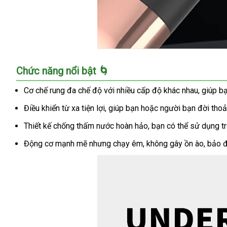
Máy
Chức năng nổi bật 🌀
massage
hậu
Cơ chế rung đa chế độ với nhiều cấp độ khác nhau, giúp bạ
môn
Điều khiển từ xa tiện lợi, giúp bạn hoặc người bạn đời tho
We
Love
Thiết kế chống thấm nước hoàn hảo, bạn có thể sử dụng 
rung
ngón
Động cơ mạnh mẽ nhưng chạy êm, không gây ồn ào, bảo đả
tay
điều
khiển
tiện
lợi