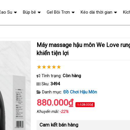
Cao Su
Búp bê
Gel Bôi Trơn
Kéo dài thời gian
Kíc
Máy massage hậu môn We Love rung ngón tay điều
khiển tiện lợi
Tình trạng:
Còn hàng
Sku:
3494
Danh mục:
Đồ Chơi Hậu Môn
880.000₫
1.128.000₫
Khuyến mãi:
-22%
Cam kết bán hàng