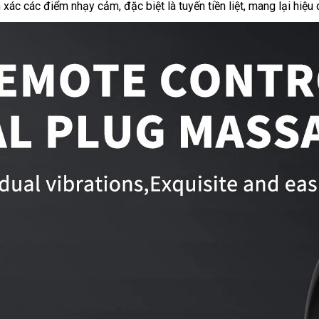
xác các điểm nhạy cảm, đặc biệt là tuyến tiền liệt, mang lại hiệu q