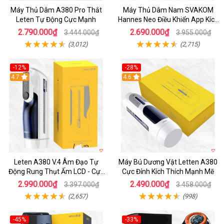
Máy Thủ Dâm A380 Pro Thắt
Máy Thủ Dâm Nam SVAKOM
Leten Tự Động Cực Mạnh
Hannes Neo Điều Khiển App Kích
Thích
2.790.000₫
2.690.000₫
3.444.000₫
3.955.000₫
(3,012)
(2,715)
-12%
-28%
Hot
4.7
Hot
4.6
Leten A380 V.4 Âm Đạo Tự
Máy Bú Dương Vật Letten A380
Động Rung Thụt Ấm LCD - Cực
Cực Đỉnh Kích Thích Mạnh Mẽ
Phê
2.990.000₫
2.490.000₫
3.397.000₫
3.458.000₫
(2,657)
(998)
-45%
-33%