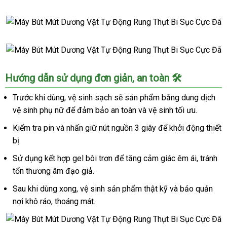
Đã
Máy
Bút
Mút
Máy
Dương
Bút
Vật
Mút
Tự
Máy
Hướng dẫn sử dụng đơn giản, an toàn 🛠️
Dương
Động
Bút
Vật
Rung
Mút
Trước khi dùng, vệ sinh sạch sẽ sản phẩm bằng dung dịch
Tự
Thụt
Dương
vệ sinh phụ nữ để đảm bảo an toàn và vệ sinh tối ưu.
Động
Bi
Vật
Rung
Sục
Tự
Kiểm tra pin và nhấn giữ nút nguồn 3 giây để khởi động thiết
Thụt
Cực
Động
bị.
Bi
Đã
Rung
Sục
Sử dụng kết hợp gel bôi trơn để tăng cảm giác êm ái, tránh
Thụt
Cực
tổn thương âm đạo giả.
Bi
Đã
Sục
Sau khi dùng xong, vệ sinh sản phẩm thật kỹ và bảo quản
Cực
nơi khô ráo, thoáng mát.
Đã