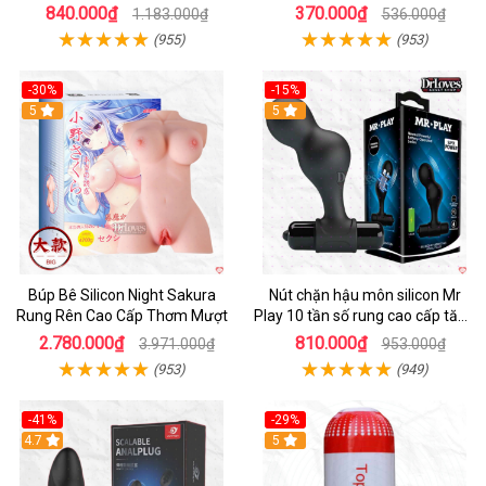
Tiện Lợi
chính hãng
840.000₫
370.000₫
1.183.000₫
536.000₫
(955)
(953)
-30%
-15%
Hot
5
Hot
5
Búp Bê Silicon Night Sakura
Nút chặn hậu môn silicon Mr
Rung Rên Cao Cấp Thơm Mượt
Play 10 tần số rung cao cấp tăng
khoái cảm
2.780.000₫
810.000₫
3.971.000₫
953.000₫
(953)
(949)
-41%
-29%
Hot
4.7
5