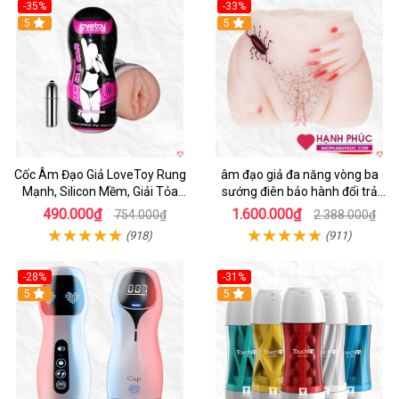
-35%
-33%
5
5
Cốc Âm Đạo Giả LoveToy Rung
âm đạo giả đa năng vòng ba
Mạnh, Silicon Mềm, Giải Tỏa
sướng điên bảo hành đổi trả
Sinh Lý
nhanh
490.000₫
1.600.000₫
754.000₫
2.388.000₫
(918)
(911)
-28%
-31%
5
Hot
5