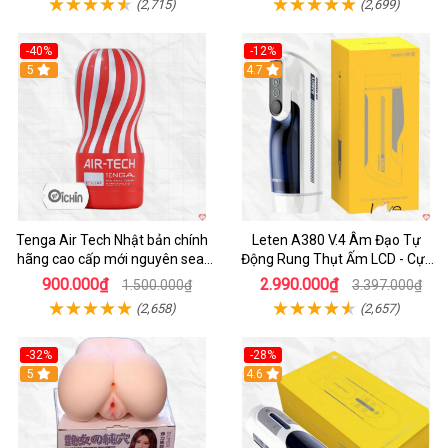
(2,715)
(2,699)
-40%
-12%
Hot
5
Hot
4.7
Tenga Air Tech Nhật bản chính
Leten A380 V.4 Âm Đạo Tự
hãng cao cấp mới nguyên seal
Động Rung Thụt Ấm LCD - Cực
giá tốt
Phê
900.000₫
2.990.000₫
1.500.000₫
3.397.000₫
(2,658)
(2,657)
-32%
-28%
Hot
5
Hot
4.6