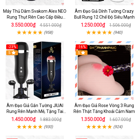
Máy Thủ Dâm Svakom Alex NEO
Âm Đạo Giả Dính Tường Crazy
Rung Thụt Rên Cao Cấp Điều
Bull Rung 12 Chế Độ Siêu Mạnh
Khiển App
3.550.000₫
1.250.000₫
4.551.000₫
1.506.000₫
(958)
(940)
-23%
-16%
5
5
Âm Đạo Giả Gắn Tường JIUAI
Âm Đạo Giả Rose Vòng 3 Rung
Rung Rên Mạnh Mẽ, Tặng Tai
Rên Thật Tăng Khoái Cảm Nam
Nghe
1.450.000₫
1.350.000₫
1.883.000₫
1.607.000₫
(930)
(924)