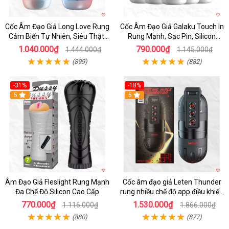
Cốc Âm Đạo Giả Long Love Rung
Cốc Âm Đạo Giả Galaku Touch In
Cảm Biến Tự Nhiên, Siêu Thật,
Rung Mạnh, Sạc Pin, Silicon
Sướng
Mềm
1.040.000₫
790.000₫
1.444.000₫
1.145.000₫
(899)
(882)
-31%
-18%
5
5
Âm Đạo Giả Fleslight Rung Mạnh
Cốc âm đạo giả Leten Thunder
Đa Chế Độ Silicon Cao Cấp
rung nhiều chế độ app điều khiển
tiện lợi
770.000₫
1.530.000₫
1.116.000₫
1.866.000₫
(880)
(877)