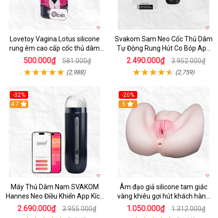
Lovetoy Vagina Lotus silicone
Svakom Sam Neo Cốc Thủ Dâm
rung êm cao cấp cốc thủ dâm
Tự Động Rung Hút Co Bóp App
nam
Điều Khiển
500.000₫
2.490.000₫
581.000₫
3.952.000₫
(2,988)
(2,759)
-32%
-20%
Hot
4.7
Hot
5
Máy Thủ Dâm Nam SVAKOM
Âm đạo giả silicone tam giác
Hannes Neo Điều Khiển App Kích
vàng khiêu gợi hút khách hàng
Thích
nam
2.690.000₫
1.050.000₫
3.955.000₫
1.312.000₫