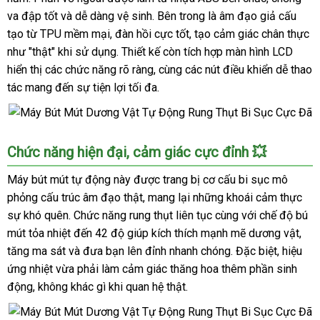
va đập tốt và dễ dàng vệ sinh. Bên trong là âm đạo giả cấu
tạo từ TPU mềm mại, đàn hồi cực tốt, tạo cảm giác chân thực
như "thật" khi sử dụng. Thiết kế còn tích hợp màn hình LCD
hiển thị các chức năng rõ ràng, cùng các nút điều khiển dễ thao
tác mang đến sự tiện lợi tối đa.
Máy
Chức năng hiện đại, cảm giác cực đỉnh 💥
Bút
Mút
Máy bút mút tự động này được trang bị cơ cấu bi sục mô
Dương
phỏng cấu trúc âm đạo thật, mang lại những khoái cảm thực
Vật
sự khó quên. Chức năng rung thụt liên tục cùng với chế độ bú
Tự
mút tỏa nhiệt đến 42 độ giúp kích thích mạnh mẽ dương vật,
Động
tăng ma sát và đưa bạn lên đỉnh nhanh chóng. Đặc biệt, hiệu
Rung
ứng nhiệt vừa phải làm cảm giác thăng hoa thêm phần sinh
Thụt
Bi
động, không khác gì khi quan hệ thật.
Sục
Cực