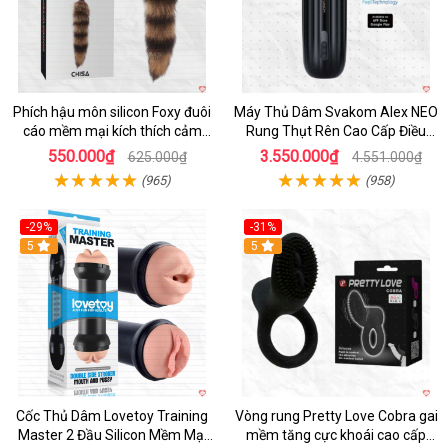
Phích hậu môn silicon Foxy đuôi
Máy Thủ Dâm Svakom Alex NEO
cáo mềm mại kích thích cảm
Rung Thụt Rên Cao Cấp Điều
giác mới
Khiển App
550.000₫
3.550.000₫
625.000₫
4.551.000₫
(965)
(958)
-29%
-31%
Hot
5
5
Cốc Thủ Dâm Lovetoy Training
Vòng rung Pretty Love Cobra gai
Master 2 Đầu Silicon Mềm Mại
mềm tăng cực khoái cao cấp