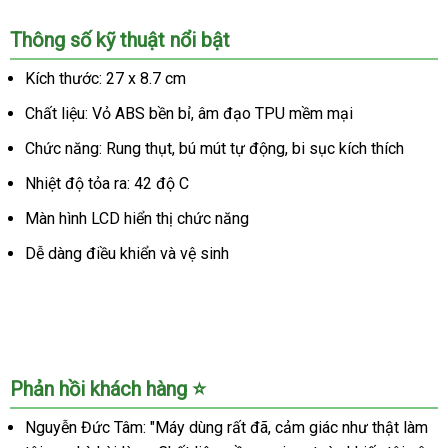
Máy
Thông số kỹ thuật nổi bật
Bút
Mút
Kích thước: 27 x 8.7 cm
Dương
Chất liệu: Vỏ ABS bền bỉ, âm đạo TPU mềm mại
Vật
Tự
Chức năng: Rung thụt, bú mút tự động, bi sục kích thích
Động
Rung
Nhiệt độ tỏa ra: 42 độ C
Thụt
Màn hình LCD hiển thị chức năng
Bi
Sục
Dễ dàng điều khiển và vệ sinh
Cực
Đã
Phản hồi khách hàng ⭐️
Nguyễn Đức Tâm: "Máy dùng rất đã, cảm giác như thật làm