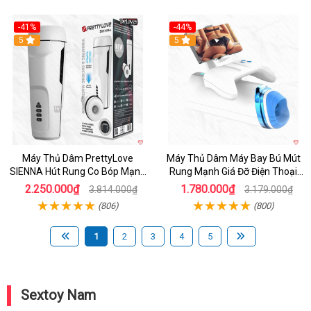
-41%
-44%
Hot
5
Hot
5
Máy Thủ Dâm PrettyLove
Máy Thủ Dâm Máy Bay Bú Mút
SIENNA Hút Rung Co Bóp Mạnh
Rung Mạnh Giá Đỡ Điện Thoại
Mẽ Nam
Chính Hãng
2.250.000₫
1.780.000₫
3.814.000₫
3.179.000₫
(806)
(800)
1
2
3
4
5
Sextoy Nam