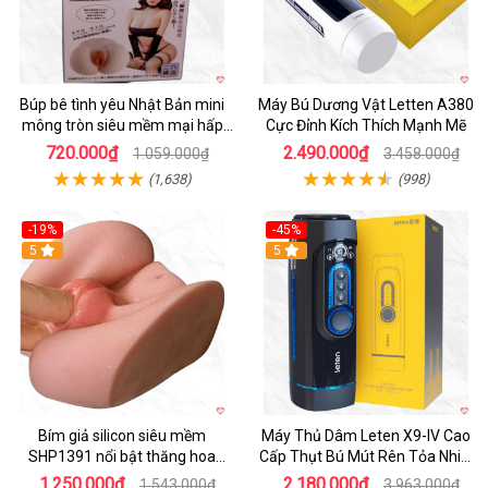
Búp bê tình yêu Nhật Bản mini
Máy Bú Dương Vật Letten A380
mông tròn siêu mềm mại hấp
Cực Đỉnh Kích Thích Mạnh Mẽ
dẫn
720.000₫
2.490.000₫
1.059.000₫
3.458.000₫
(1,638)
(998)
-19%
-45%
Hot
5
Hot
5
Bím giả silicon siêu mềm
Máy Thủ Dâm Leten X9-IV Cao
SHP1391 nổi bật thăng hoa
Cấp Thụt Bú Mút Rên Tỏa Nhiệt
hoàn hảo
Sạc Pin
1.250.000₫
2.180.000₫
1.543.000₫
3.963.000₫