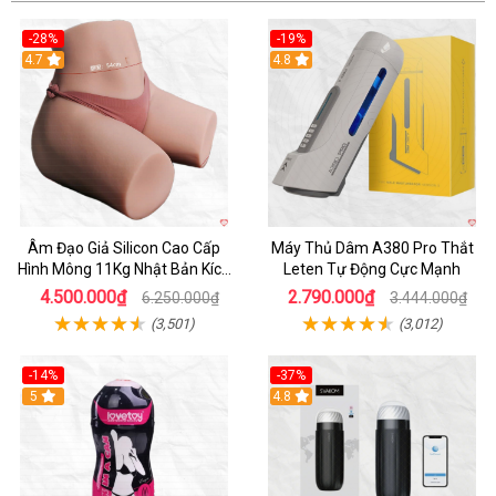
-28%
-19%
4.7
Hot
4.8
Âm Đạo Giả Silicon Cao Cấp
Máy Thủ Dâm A380 Pro Thắt
Hình Mông 11Kg Nhật Bản Kích
Leten Tự Động Cực Mạnh
Thước Như Thật
4.500.000₫
2.790.000₫
6.250.000₫
3.444.000₫
(3,501)
(3,012)
-14%
-37%
Hot
5
4.8