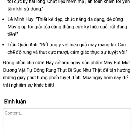
tôi cực kỳ hài lòng. Chất liệu mềm mại, an toàn khiến tôi yên
tâm khi sử dụng."
Lê Minh Huy: "Thiết kế đẹp, chức năng đa dạng, dễ dùng.
Máy giúp tôi giải tỏa căng thẳng cực kỳ hiệu quả, rất đáng
tiền!"
Trần Quốc Anh: "Rất ưng ý với hiệu quả máy mang lại. Các
chế độ rung và thụt cực mượt, cảm giác thực sự tuyệt vời."
Đừng chần chờ nữa! Hãy sở hữu ngay sản phẩm Máy Bút Mút
Dương Vật Tự Động Rung Thụt Bi Sục Như Thật để tận hưởng
những giây phút hưng phấn tuyệt đỉnh. Mua ngay hôm nay để
trải nghiệm sự khác biệt!
Bình luận