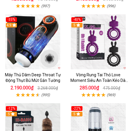
(997)
(996)
-33%
-40%
Hot
4.9
5
Máy Thủ Dâm Deep Throat Tự
Vòng Rung Tai Thỏ Love
Động Thụt Bú Mút Gắn Tường
Moment Siêu An Toàn Kéo Dài
Thời Gian
2.190.000₫
285.000₫
3.268.000₫
475.000₫
(995)
(969)
-12%
-22%
Hot
5
5