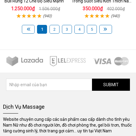
Bull Rung 12 Chế Độ Siêu Mạnh
Trong Suốt Siêu Kích Thích Nam
Giới
1.250.000₫
350.000₫
1.506.000₫
402.000₫
(940)
(940)
1
2
3
4
5
SUBMIT
Dịch Vụ Massage
Website chuyên cung cấp các sản phẩm cao cấp dành cho tình yêu
Nam Nữ như đồ chơi người lớn, đồ chơi phòng the, gel bôi trơn, thuốc
tăng cường sinh lý, thời trang gợi cảm... uy tín tại Việt Nam