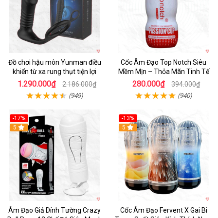
Đồ chơi hậu môn Yunman điều
Cốc Âm Đạo Top Notch Siêu
khiển từ xa rung thụt tiện lợi
Mềm Mịn – Thỏa Mãn Tinh Tế
1.290.000₫
280.000₫
2.186.000₫
394.000₫
(949)
(940)
-17%
-13%
5
Hot
5
Âm Đạo Giả Dính Tường Crazy
Cốc Âm Đạo Fervent X Gai Bi