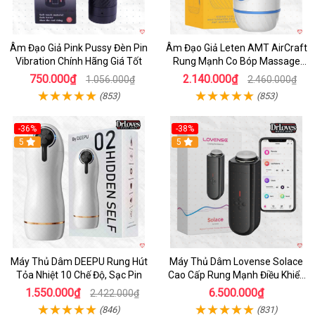
Âm Đạo Giả Pink Pussy Đèn Pin
Âm Đạo Giả Leten AMT AirCraft
Vibration Chính Hãng Giá Tốt
Rung Mạnh Co Bóp Massage
Êm Ái
750.000₫
2.140.000₫
1.056.000₫
2.460.000₫
(853)
(853)
-36%
-38%
Hot
5
Hot
5
Máy Thủ Dâm DEEPU Rung Hút
Máy Thủ Dâm Lovense Solace
Tỏa Nhiệt 10 Chế Độ, Sạc Pin
Cao Cấp Rung Mạnh Điều Khiển
App
1.550.000₫
6.500.000₫
2.422.000₫
(846)
(831)