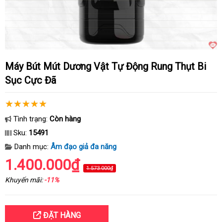
Máy Bút Mút Dương Vật Tự Động Rung Thụt Bi
Sục Cực Đã
Tình trạng:
Còn hàng
Sku:
15491
Danh mục:
Âm đạo giả đa năng
1.400.000₫
1.573.000₫
Khuyến mãi:
-11%
ĐẶT HÀNG