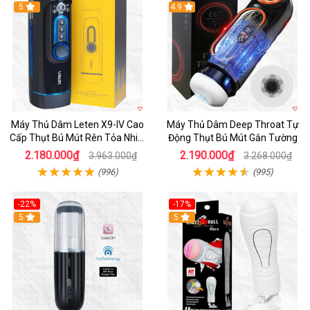
Hot
5
Hot
4.9
Máy Thủ Dâm Leten X9-IV Cao
Máy Thủ Dâm Deep Throat Tự
Cấp Thụt Bú Mút Rên Tỏa Nhiệt
Động Thụt Bú Mút Gắn Tường
Sạc Pin
2.180.000₫
2.190.000₫
3.963.000₫
3.268.000₫
(996)
(995)
-22%
-17%
5
5