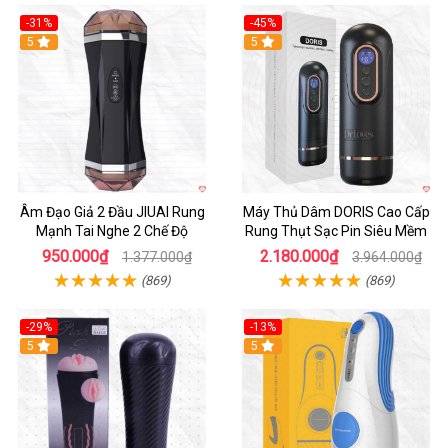
-31%
-45%
5
Hot
5
Âm Đạo Giả 2 Đầu JIUAI Rung
Máy Thủ Dâm DORIS Cao Cấp
Mạnh Tai Nghe 2 Chế Độ
Rung Thụt Sạc Pin Siêu Mềm
950.000₫
2.180.000₫
1.377.000₫
3.964.000₫
(869)
(869)
-29%
-13%
5
5