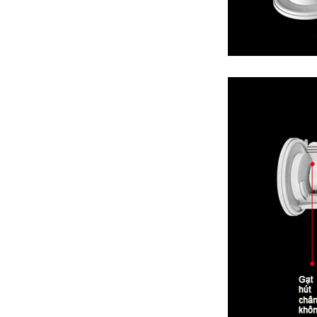
Máy
Bú
Tự
Động
Tình
Dục
Cho
Nam
Tăng
Khoái
Cảm