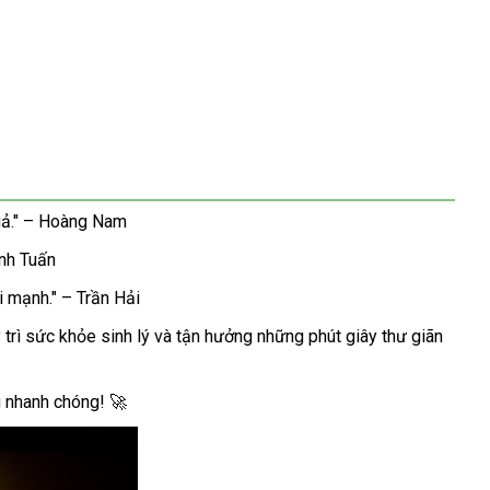
quả." – Hoàng Nam
inh Tuấn
i mạnh." – Trần Hải
trì sức khỏe sinh lý và tận hưởng những phút giây thư giãn
g nhanh chóng! 🚀