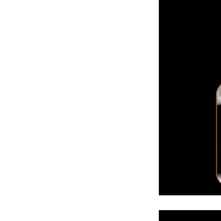
Máy
Bú