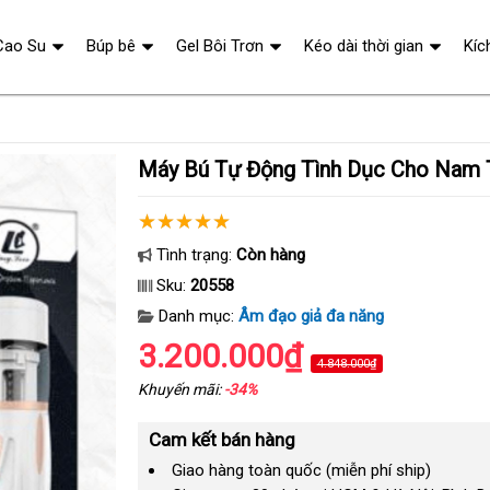
Cao Su
Búp bê
Gel Bôi Trơn
Kéo dài thời gian
Kíc
Máy Bú Tự Động Tình Dục Cho Nam
Tình trạng:
Còn hàng
Sku:
20558
Danh mục:
Âm đạo giả đa năng
3.200.000₫
4.848.000₫
Khuyến mãi:
-34%
Cam kết bán hàng
Giao hàng toàn quốc (miễn phí ship)