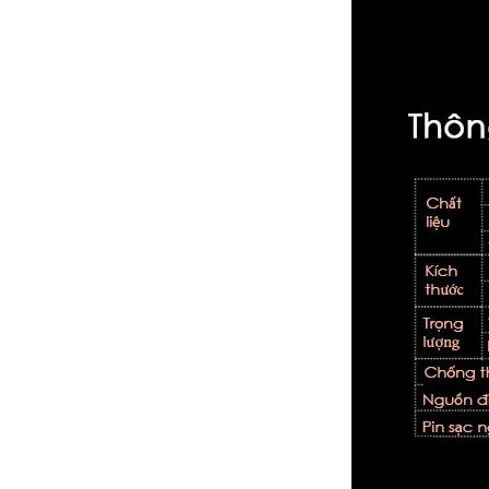
Tự
Động
Tình
Dục
Cho
Nam
Tăng
Khoái
Cảm