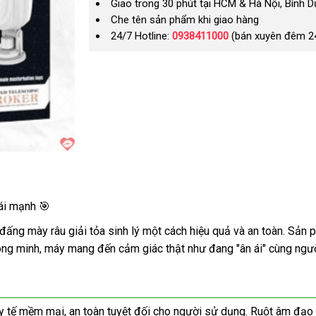
Giao trong 30 phút tại HCM & Hà Nội, Bình 
Che tên sản phẩm khi giao hàng
24/7 Hotline:
0938411000
(bán xuyên đêm 2
ái mạnh 🎯
ấng mày râu giải tỏa sinh lý một cách hiệu quả và an toàn. Sản p
hông minh, máy mang đến cảm giác thật như đang "ân ái" cùng ngườ
tế mềm mại, an toàn tuyệt đối cho người sử dụng. Ruột âm đạo gi