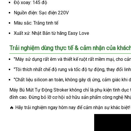
Độ xoay: 145 độ
Nguồn điện: Sạc điện 220V
Màu sắc: Trắng tinh tế
Xuất xứ: Nhật Bản từ hãng Easy Love
Trải nghiệm dùng thực tế & cảm nhận của khác
"Máy sử dụng rất êm và thiết kế ruột rất mềm mại, cho cảm
"Tôi thích nhất chế độ rung và tốc độ tự động, thay đổi li
"Chất liệu silicon an toàn, không gây dị ứng, cảm giác khi
Máy Bú Mút Tự Động Stroker không chỉ là phụ kiện tình dục t
đỉnh cao. Đừng bỏ lỡ cơ hội sở hữu sản phẩm công nghệ Nhậ
🔥 Hãy trải nghiệm ngay hôm nay để cảm nhận sự khác biệt! 