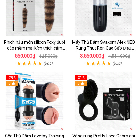
Phích hậu môn silicon Foxy đuôi
Máy Thủ Dâm Svakom Alex NEO
cáo mềm mại kích thích cảm
Rung Thụt Rên Cao Cấp Điều
giác mới
Khiển App
550.000₫
3.550.000₫
625.000₫
4.551.000₫
(965)
(958)
-29%
-31%
Hot
5
5
Cốc Thủ Dâm Lovetoy Training
Vòng rung Pretty Love Cobra gai