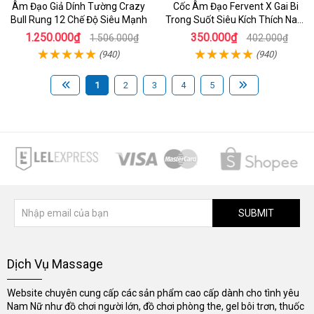
Âm Đạo Giả Dính Tường Crazy
Cốc Âm Đạo Fervent X Gai Bi
Bull Rung 12 Chế Độ Siêu Mạnh
Trong Suốt Siêu Kích Thích Nam
Giới
1.250.000₫
350.000₫
1.506.000₫
402.000₫
(940)
(940)
1
2
3
4
5
SUBMIT
Dịch Vụ Massage
Website chuyên cung cấp các sản phẩm cao cấp dành cho tình yêu
Nam Nữ như đồ chơi người lớn, đồ chơi phòng the, gel bôi trơn, thuốc