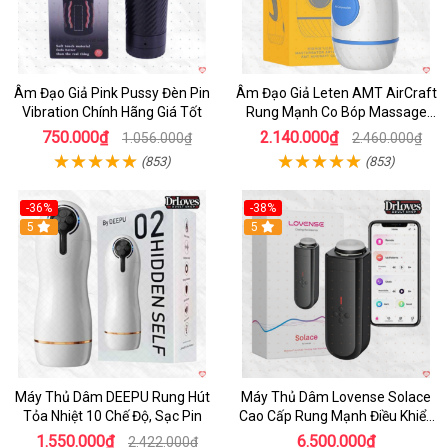
Âm Đạo Giả Pink Pussy Đèn Pin
Âm Đạo Giả Leten AMT AirCraft
Vibration Chính Hãng Giá Tốt
Rung Mạnh Co Bóp Massage
Êm Ái
750.000₫
2.140.000₫
1.056.000₫
2.460.000₫
(853)
(853)
-36%
-38%
Hot
5
Hot
5
Máy Thủ Dâm DEEPU Rung Hút
Máy Thủ Dâm Lovense Solace
Tỏa Nhiệt 10 Chế Độ, Sạc Pin
Cao Cấp Rung Mạnh Điều Khiển
App
1.550.000₫
6.500.000₫
2.422.000₫