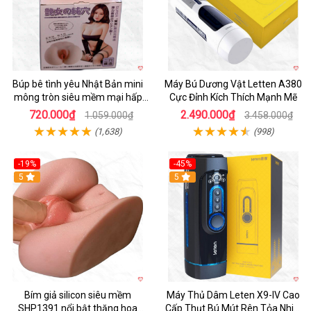
Búp bê tình yêu Nhật Bản mini
Máy Bú Dương Vật Letten A380
mông tròn siêu mềm mại hấp
Cực Đỉnh Kích Thích Mạnh Mẽ
dẫn
720.000₫
2.490.000₫
1.059.000₫
3.458.000₫
(1,638)
(998)
-19%
-45%
Hot
5
Hot
5
Bím giả silicon siêu mềm
Máy Thủ Dâm Leten X9-IV Cao
SHP1391 nổi bật thăng hoa
Cấp Thụt Bú Mút Rên Tỏa Nhiệt