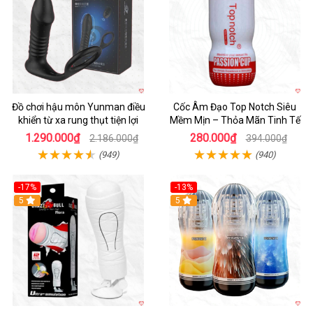
Đồ chơi hậu môn Yunman điều
Cốc Âm Đạo Top Notch Siêu
khiển từ xa rung thụt tiện lợi
Mềm Mịn – Thỏa Mãn Tinh Tế
1.290.000₫
280.000₫
2.186.000₫
394.000₫
(949)
(940)
-17%
-13%
5
Hot
5