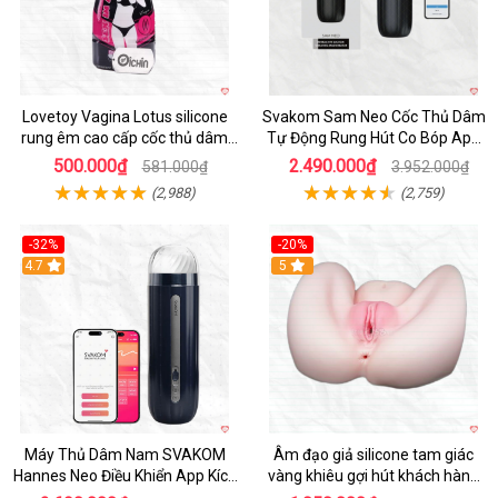
Lovetoy Vagina Lotus silicone
Svakom Sam Neo Cốc Thủ Dâm
rung êm cao cấp cốc thủ dâm
Tự Động Rung Hút Co Bóp App
nam
Điều Khiển
500.000₫
2.490.000₫
581.000₫
3.952.000₫
(2,988)
(2,759)
-32%
-20%
Hot
4.7
Hot
5
Máy Thủ Dâm Nam SVAKOM
Âm đạo giả silicone tam giác
Hannes Neo Điều Khiển App Kích
vàng khiêu gợi hút khách hàng
Thích
nam