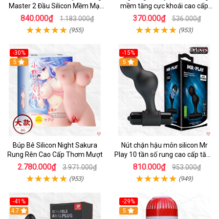
Master 2 Đầu Silicon Mềm Mại
mềm tăng cực khoái cao cấp
Tiện Lợi
chính hãng
840.000₫
370.000₫
1.183.000₫
536.000₫
(955)
(953)
-30%
-15%
Hot
5
Hot
5
Búp Bê Silicon Night Sakura
Nút chặn hậu môn silicon Mr
Rung Rên Cao Cấp Thơm Mượt
Play 10 tần số rung cao cấp tăng
khoái cảm
2.780.000₫
810.000₫
3.971.000₫
953.000₫
(953)
(949)
-41%
-29%
Hot
4.7
5