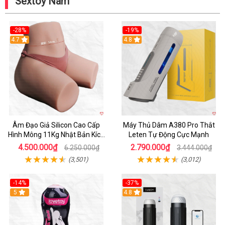
Sextoy Nam
-28%
-19%
4.7
Hot
4.8
Âm Đạo Giả Silicon Cao Cấp
Máy Thủ Dâm A380 Pro Thắt
Hình Mông 11Kg Nhật Bản Kích
Leten Tự Động Cực Mạnh
Thước Như Thật
4.500.000₫
2.790.000₫
6.250.000₫
3.444.000₫
(3,501)
(3,012)
-14%
-37%
Hot
5
4.8