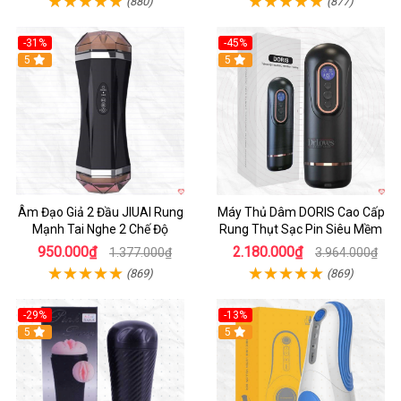
(880)
(877)
-31%
-45%
5
Hot
5
Âm Đạo Giả 2 Đầu JIUAI Rung
Máy Thủ Dâm DORIS Cao Cấp
Mạnh Tai Nghe 2 Chế Độ
Rung Thụt Sạc Pin Siêu Mềm
950.000₫
2.180.000₫
1.377.000₫
3.964.000₫
(869)
(869)
-29%
-13%
5
5