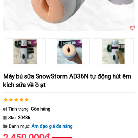
Máy bú sữa SnowStorm AD36N tự động hút êm
kích sữa về ồ ạt
Tình trạng:
Còn hàng
Sku:
20486
Danh mục:
Âm đạo giả đa năng
2.450.000₫