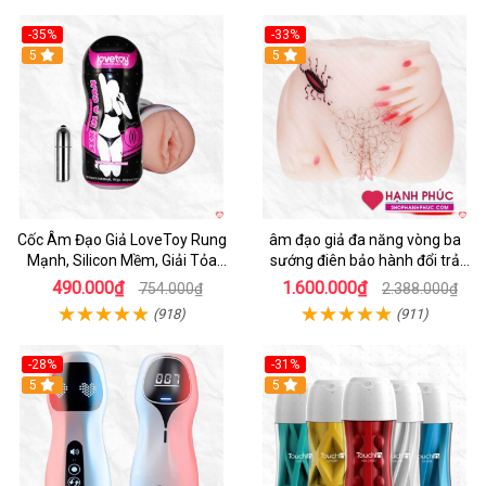
-35%
-33%
5
5
Cốc Âm Đạo Giả LoveToy Rung
âm đạo giả đa năng vòng ba
Mạnh, Silicon Mềm, Giải Tỏa
sướng điên bảo hành đổi trả
Sinh Lý
nhanh
490.000₫
1.600.000₫
754.000₫
2.388.000₫
(918)
(911)
-28%
-31%
5
Hot
5