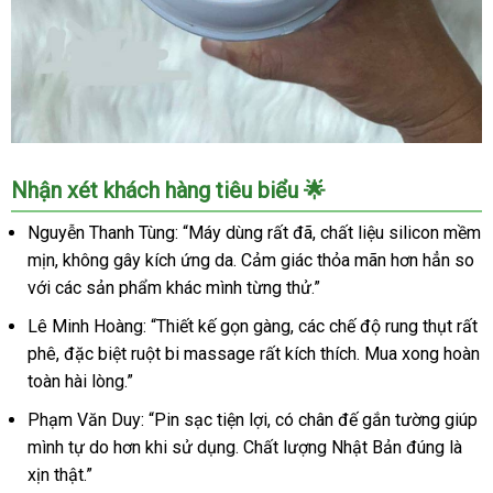
Máy
Nhận xét khách hàng tiêu biểu 🌟
bú
sữa
Nguyễn Thanh Tùng: “Máy dùng rất đã, chất liệu silicon mềm
SnowStorm
mịn, không gây kích ứng da. Cảm giác thỏa mãn hơn hẳn so
AD36N
với các sản phẩm khác mình từng thử.”
tự
động
Lê Minh Hoàng: “Thiết kế gọn gàng, các chế độ rung thụt rất
hút
phê, đặc biệt ruột bi massage rất kích thích. Mua xong hoàn
êm
toàn hài lòng.”
kích
sữa
Phạm Văn Duy: “Pin sạc tiện lợi, có chân đế gắn tường giúp
về
mình tự do hơn khi sử dụng. Chất lượng Nhật Bản đúng là
ồ
xịn thật.”
ạt