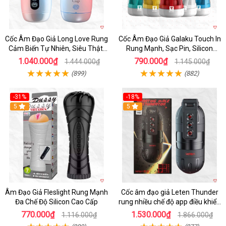
Cốc Âm Đạo Giả Long Love Rung
Cốc Âm Đạo Giả Galaku Touch In
Cảm Biến Tự Nhiên, Siêu Thật,
Rung Mạnh, Sạc Pin, Silicon
Sướng
Mềm
1.040.000₫
790.000₫
1.444.000₫
1.145.000₫
(899)
(882)
-31%
-18%
5
5
Âm Đạo Giả Fleslight Rung Mạnh
Cốc âm đạo giả Leten Thunder
Đa Chế Độ Silicon Cao Cấp
rung nhiều chế độ app điều khiển
tiện lợi
770.000₫
1.530.000₫
1.116.000₫
1.866.000₫