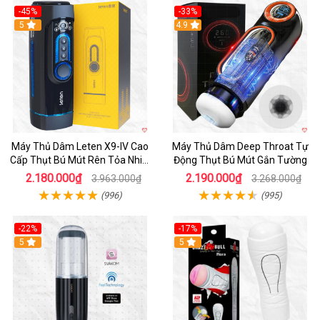
-45%
-33%
Hot
5
Hot
4.9
Máy Thủ Dâm Leten X9-IV Cao
Máy Thủ Dâm Deep Throat Tự
Cấp Thụt Bú Mút Rên Tỏa Nhiệt
Động Thụt Bú Mút Gắn Tường
Sạc Pin
2.180.000₫
2.190.000₫
3.963.000₫
3.268.000₫
(996)
(995)
-22%
-17%
5
5