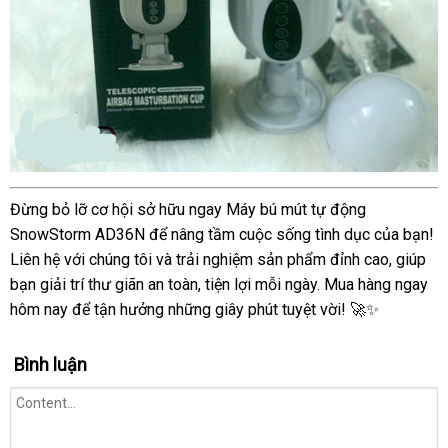
Máy
Đừng bỏ lỡ cơ hội sở hữu ngay Máy bú mút tự động
bú
SnowStorm AD36N để nâng tầm cuộc sống tình dục của bạn!
sữa
Liên hệ với chúng tôi và trải nghiệm sản phẩm đỉnh cao, giúp
SnowStorm
bạn giải trí thư giãn an toàn, tiện lợi mỗi ngày. Mua hàng ngay
AD36N
hôm nay để tận hưởng những giây phút tuyệt vời! 🚀✨
tự
động
hút
Bình luận
êm
kích
sữa
về