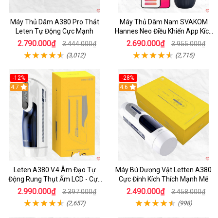
Máy Thủ Dâm A380 Pro Thắt
Máy Thủ Dâm Nam SVAKOM
Leten Tự Động Cực Mạnh
Hannes Neo Điều Khiển App Kích
Thích
2.790.000₫
2.690.000₫
3.444.000₫
3.955.000₫
(3,012)
(2,715)
-12%
-28%
Hot
4.7
Hot
4.6
Leten A380 V.4 Âm Đạo Tự
Máy Bú Dương Vật Letten A380
Động Rung Thụt Ấm LCD - Cực
Cực Đỉnh Kích Thích Mạnh Mẽ
Phê
2.990.000₫
2.490.000₫
3.397.000₫
3.458.000₫
(2,657)
(998)