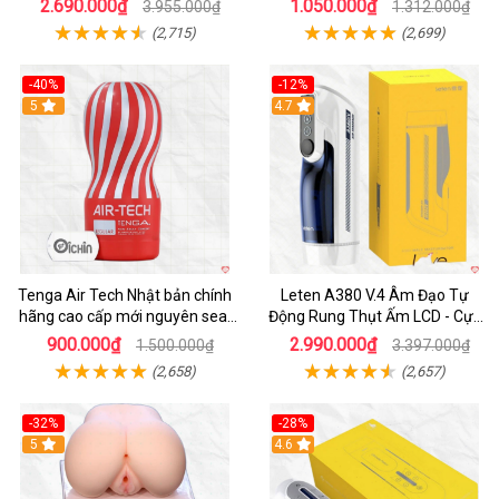
2.690.000₫
1.050.000₫
3.955.000₫
1.312.000₫
(2,715)
(2,699)
-40%
-12%
Hot
5
Hot
4.7
Tenga Air Tech Nhật bản chính
Leten A380 V.4 Âm Đạo Tự
hãng cao cấp mới nguyên seal
Động Rung Thụt Ấm LCD - Cực
giá tốt
Phê
900.000₫
2.990.000₫
1.500.000₫
3.397.000₫
(2,658)
(2,657)
-32%
-28%
Hot
5
Hot
4.6