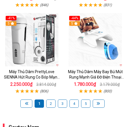
(846)
(831)
-41%
-44%
Hot
5
Hot
5
Máy Thủ Dâm PrettyLove
Máy Thủ Dâm Máy Bay Bú Mút
SIENNA Hút Rung Co Bóp Mạnh
Rung Mạnh Giá Đỡ Điện Thoại
Mẽ Nam
Chính Hãng
2.250.000₫
1.780.000₫
3.814.000₫
3.179.000₫
(806)
(800)
1
2
3
4
5