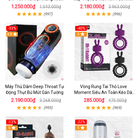
hoàn hảo
Sạc Pin
1.250.000₫
2.180.000₫
1.543.000₫
3.963.000₫
(997)
(996)
-33%
-40%
Hot
4.9
5
Máy Thủ Dâm Deep Throat Tự
Vòng Rung Tai Thỏ Love
Động Thụt Bú Mút Gắn Tường
Moment Siêu An Toàn Kéo Dài
Thời Gian
2.190.000₫
285.000₫
3.268.000₫
475.000₫
(995)
(969)
-12%
-22%
Hot
5
5