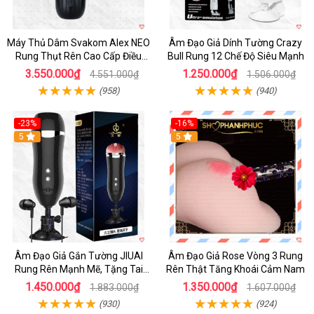
Máy Thủ Dâm Svakom Alex NEO
Âm Đạo Giả Dính Tường Crazy
Rung Thụt Rên Cao Cấp Điều
Bull Rung 12 Chế Độ Siêu Mạnh
Khiển App
3.550.000₫
1.250.000₫
4.551.000₫
1.506.000₫
(958)
(940)
-23%
-16%
5
5
Âm Đạo Giả Gắn Tường JIUAI
Âm Đạo Giả Rose Vòng 3 Rung
Rung Rên Mạnh Mẽ, Tặng Tai
Rên Thật Tăng Khoái Cảm Nam
Nghe
1.450.000₫
1.350.000₫
1.883.000₫
1.607.000₫
(930)
(924)