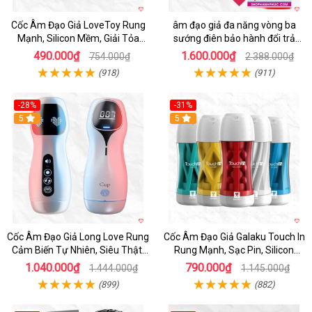
Cốc Âm Đạo Giả LoveToy Rung
âm đạo giả đa năng vòng ba
Mạnh, Silicon Mềm, Giải Tỏa
sướng điên bảo hành đổi trả
Sinh Lý
nhanh
490.000₫
1.600.000₫
754.000₫
2.388.000₫
(918)
(911)
-28%
-31%
5
Hot
5
Cốc Âm Đạo Giả Long Love Rung
Cốc Âm Đạo Giả Galaku Touch In
Cảm Biến Tự Nhiên, Siêu Thật,
Rung Mạnh, Sạc Pin, Silicon
Sướng
Mềm
1.040.000₫
790.000₫
1.444.000₫
1.145.000₫
(899)
(882)