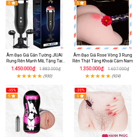
5
5
Âm Đạo Giả Gắn Tường JIUAI
Âm Đạo Giả Rose Vòng 3 Rung
Rung Rên Mạnh Mẽ, Tặng Tai
Rên Thật Tăng Khoái Cảm Nam
Nghe
1.450.000₫
1.350.000₫
1.883.000₫
1.607.000₫
(930)
(924)
-35%
-33%
5
5