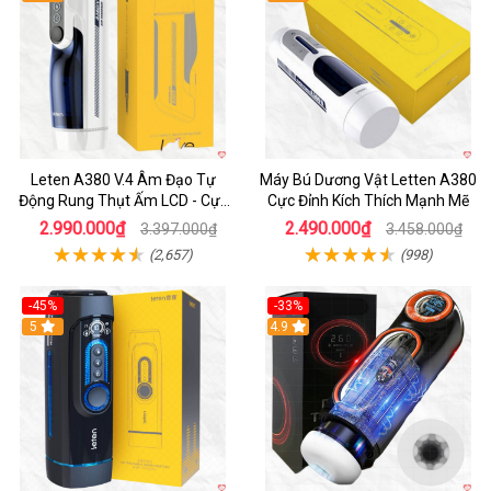
Leten A380 V.4 Âm Đạo Tự
Máy Bú Dương Vật Letten A380
Động Rung Thụt Ấm LCD - Cực
Cực Đỉnh Kích Thích Mạnh Mẽ
Phê
2.990.000₫
2.490.000₫
3.397.000₫
3.458.000₫
(2,657)
(998)
-45%
-33%
Hot
5
Hot
4.9