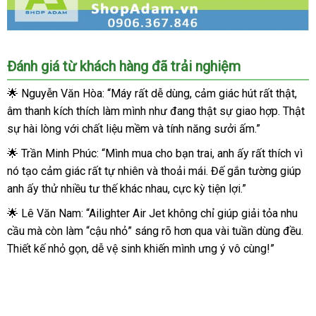
Máy
Đánh giá từ khách hàng đã trải nghiệm
bú
mút
🌟 Nguyễn Văn Hòa: “Máy rất dễ dùng, cảm giác hút rất thật,
tự
âm thanh kích thích làm mình như đang thật sự giao hợp. Thật
động
sự hài lòng với chất liệu mềm và tính năng sưởi ấm.”
Nhật
Bản
🌟 Trần Minh Phúc: “Mình mua cho bạn trai, anh ấy rất thích vì
Ailighter
nó tạo cảm giác rất tự nhiên và thoải mái. Đế gắn tường giúp
Air
anh ấy thử nhiều tư thế khác nhau, cực kỳ tiện lợi.”
Jet
sưởi
🌟 Lê Văn Nam: “Ailighter Air Jet không chỉ giúp giải tỏa nhu
ấm
cầu mà còn làm “cậu nhỏ” sáng rõ hơn qua vài tuần dùng đều.
tiện
Thiết kế nhỏ gọn, dễ vệ sinh khiến mình ưng ý vô cùng!”
lợi
mua
ngay