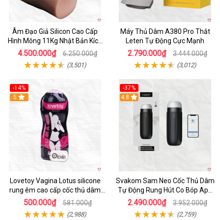
Âm Đạo Giả Silicon Cao Cấp
Máy Thủ Dâm A380 Pro Thắt
Hình Mông 11Kg Nhật Bản Kích
Leten Tự Động Cực Mạnh
Thước Như Thật
4.500.000₫
2.790.000₫
6.250.000₫
3.444.000₫
(3,501)
(3,012)
-14%
-37%
Hot
5
4.8
Lovetoy Vagina Lotus silicone
Svakom Sam Neo Cốc Thủ Dâm
rung êm cao cấp cốc thủ dâm
Tự Động Rung Hút Co Bóp App
nam
Điều Khiển
500.000₫
2.490.000₫
581.000₫
3.952.000₫
(2,988)
(2,759)