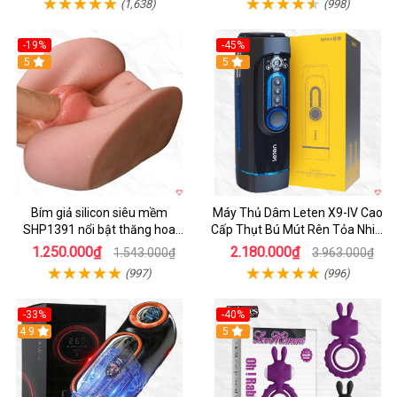
(1,638)
(998)
-19%
-45%
Hot
5
Hot
5
Bím giả silicon siêu mềm
Máy Thủ Dâm Leten X9-IV Cao
SHP1391 nổi bật thăng hoa
Cấp Thụt Bú Mút Rên Tỏa Nhiệt
hoàn hảo
Sạc Pin
1.250.000₫
2.180.000₫
1.543.000₫
3.963.000₫
(997)
(996)
-33%
-40%
Hot
4.9
5