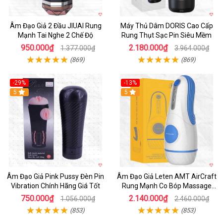
Âm Đạo Giả 2 Đầu JIUAI Rung
Máy Thủ Dâm DORIS Cao Cấp
Mạnh Tai Nghe 2 Chế Độ
Rung Thụt Sạc Pin Siêu Mềm
950.000₫
2.180.000₫
1.377.000₫
3.964.000₫
(869)
(869)
-29%
-13%
5
5
Âm Đạo Giả Pink Pussy Đèn Pin
Âm Đạo Giả Leten AMT AirCraft
Vibration Chính Hãng Giá Tốt
Rung Mạnh Co Bóp Massage
Êm Ái
750.000₫
2.140.000₫
1.056.000₫
2.460.000₫
(853)
(853)