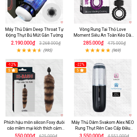
Máy Thủ Dâm Deep Throat Tự
Vòng Rung Tai Thỏ Love
Động Thụt Bú Mút Gắn Tường
Moment Siêu An Toàn Kéo Dài
Thời Gian
2.190.000₫
285.000₫
3.268.000₫
475.000₫
(995)
(969)
-12%
-22%
Hot
5
5
Phích hậu môn silicon Foxy đuôi
Máy Thủ Dâm Svakom Alex NEO
cáo mềm mại kích thích cảm
Rung Thụt Rên Cao Cấp Điều
giác mới
Khiển App
550.000₫
3.550.000₫
625.000₫
4.551.000₫