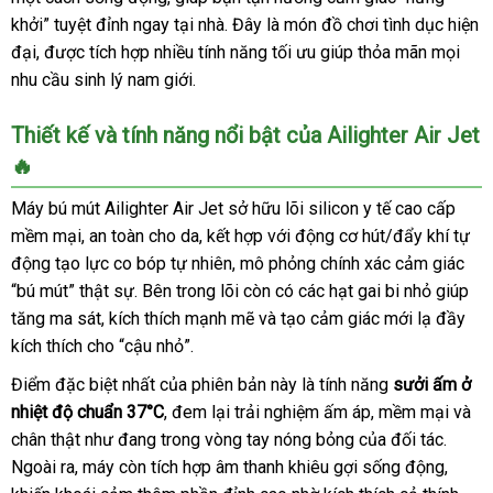
khởi” tuyệt đỉnh ngay tại nhà. Đây là món đồ chơi tình dục hiện
đại, được tích hợp nhiều tính năng tối ưu giúp thỏa mãn mọi
nhu cầu sinh lý nam giới.
Thiết kế và tính năng nổi bật của Ailighter Air Jet
🔥
Máy bú mút Ailighter Air Jet sở hữu lõi silicon y tế cao cấp
mềm mại, an toàn cho da, kết hợp với động cơ hút/đẩy khí tự
động tạo lực co bóp tự nhiên, mô phỏng chính xác cảm giác
“bú mút” thật sự. Bên trong lõi còn có các hạt gai bi nhỏ giúp
tăng ma sát, kích thích mạnh mẽ và tạo cảm giác mới lạ đầy
kích thích cho “cậu nhỏ”.
Điểm đặc biệt nhất của phiên bản này là tính năng
sưởi ấm ở
nhiệt độ chuẩn 37°C
, đem lại trải nghiệm ấm áp, mềm mại và
chân thật như đang trong vòng tay nóng bỏng của đối tác.
Ngoài ra, máy còn tích hợp âm thanh khiêu gợi sống động,