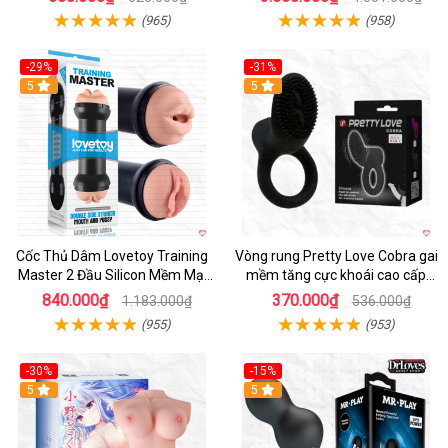
(965)
(958)
-29%
-31%
Hot
5
5
Cốc Thủ Dâm Lovetoy Training
Vòng rung Pretty Love Cobra gai
Master 2 Đầu Silicon Mềm Mại
mềm tăng cực khoái cao cấp
Tiện Lợi
chính hãng
840.000₫
370.000₫
1.183.000₫
536.000₫
(955)
(953)
-30%
-15%
Hot
5
Hot
5