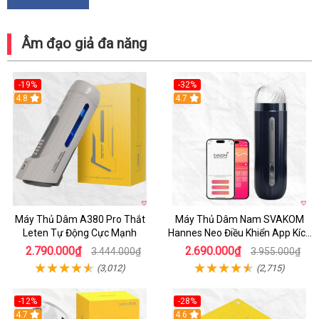
Âm đạo giả đa năng
-19%
-32%
Hot
4.8
Hot
4.7
Máy Thủ Dâm A380 Pro Thắt
Máy Thủ Dâm Nam SVAKOM
Leten Tự Động Cực Mạnh
Hannes Neo Điều Khiển App Kích
Thích
2.790.000₫
2.690.000₫
3.444.000₫
3.955.000₫
(3,012)
(2,715)
-12%
-28%
Hot
4.7
Hot
4.6