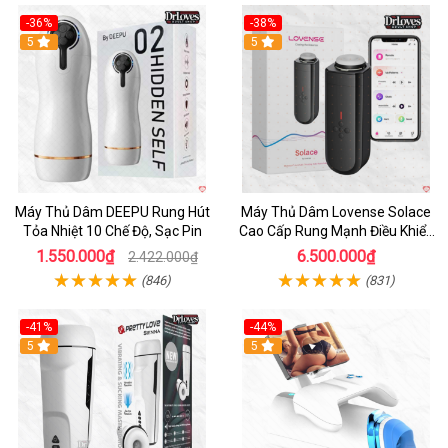
-36%
-38%
Hot
5
Hot
5
Máy Thủ Dâm DEEPU Rung Hút
Máy Thủ Dâm Lovense Solace
Tỏa Nhiệt 10 Chế Độ, Sạc Pin
Cao Cấp Rung Mạnh Điều Khiển
App
1.550.000₫
6.500.000₫
2.422.000₫
(846)
(831)
-41%
-44%
Hot
5
Hot
5