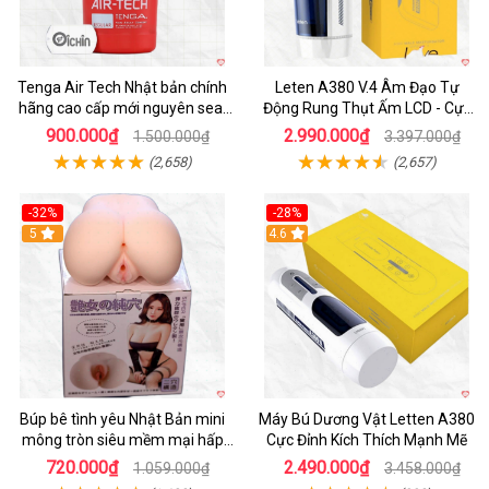
Tenga Air Tech Nhật bản chính
Leten A380 V.4 Âm Đạo Tự
hãng cao cấp mới nguyên seal
Động Rung Thụt Ấm LCD - Cực
giá tốt
Phê
900.000₫
2.990.000₫
1.500.000₫
3.397.000₫
(2,658)
(2,657)
-32%
-28%
Hot
5
Hot
4.6
Búp bê tình yêu Nhật Bản mini
Máy Bú Dương Vật Letten A380
mông tròn siêu mềm mại hấp
Cực Đỉnh Kích Thích Mạnh Mẽ
dẫn
720.000₫
2.490.000₫
1.059.000₫
3.458.000₫