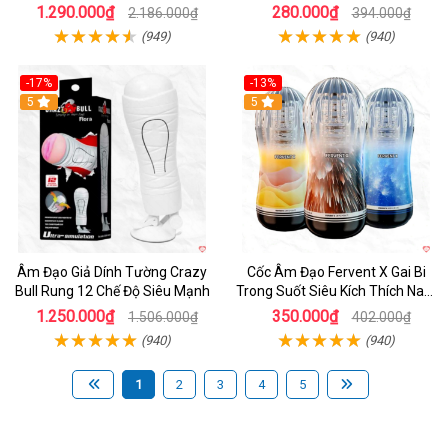
1.290.000₫
280.000₫
2.186.000₫
394.000₫
(949)
(940)
-17%
-13%
5
Hot
5
Âm Đạo Giả Dính Tường Crazy
Cốc Âm Đạo Fervent X Gai Bi
Bull Rung 12 Chế Độ Siêu Mạnh
Trong Suốt Siêu Kích Thích Nam
Giới
1.250.000₫
350.000₫
1.506.000₫
402.000₫
(940)
(940)
1
2
3
4
5