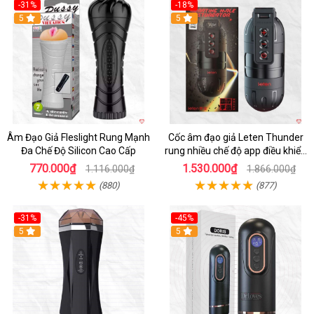
-31%
-18%
5
5
Âm Đạo Giả Fleslight Rung Mạnh
Cốc âm đạo giả Leten Thunder
Đa Chế Độ Silicon Cao Cấp
rung nhiều chế độ app điều khiển
tiện lợi
770.000₫
1.530.000₫
1.116.000₫
1.866.000₫
(880)
(877)
-31%
-45%
5
Hot
5