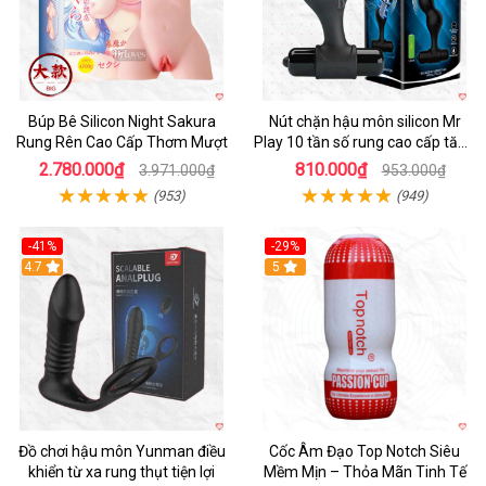
Búp Bê Silicon Night Sakura
Nút chặn hậu môn silicon Mr
Rung Rên Cao Cấp Thơm Mượt
Play 10 tần số rung cao cấp tăng
khoái cảm
2.780.000₫
810.000₫
3.971.000₫
953.000₫
(953)
(949)
-41%
-29%
Hot
4.7
5
Đồ chơi hậu môn Yunman điều
Cốc Âm Đạo Top Notch Siêu
khiển từ xa rung thụt tiện lợi
Mềm Mịn – Thỏa Mãn Tinh Tế