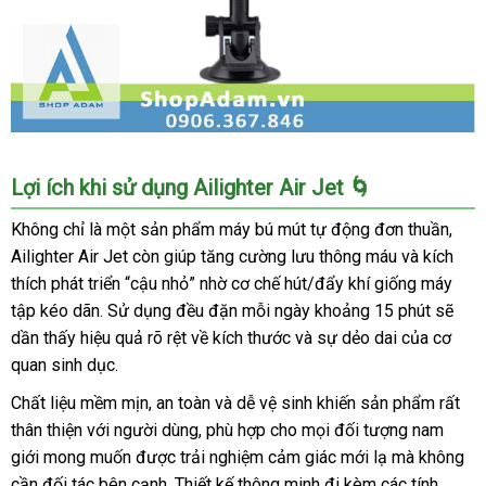
Máy
Lợi ích khi sử dụng Ailighter Air Jet 🌀
bú
mút
Không chỉ là một sản phẩm máy bú mút tự động đơn thuần,
tự
Ailighter Air Jet còn giúp tăng cường lưu thông máu và kích
động
thích phát triển “cậu nhỏ” nhờ cơ chế hút/đẩy khí giống máy
Nhật
tập kéo dãn. Sử dụng đều đặn mỗi ngày khoảng 15 phút sẽ
Bản
dần thấy hiệu quả rõ rệt về kích thước và sự dẻo dai của cơ
Ailighter
quan sinh dục.
Air
Jet
Chất liệu mềm mịn, an toàn và dễ vệ sinh khiến sản phẩm rất
sưởi
thân thiện với người dùng, phù hợp cho mọi đối tượng nam
ấm
giới mong muốn được trải nghiệm cảm giác mới lạ mà không
tiện
cần đối tác bên cạnh. Thiết kế thông minh đi kèm các tính
lợi