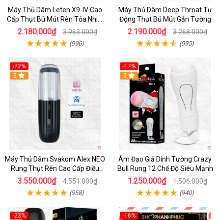
Máy Thủ Dâm Leten X9-IV Cao
Máy Thủ Dâm Deep Throat Tự
Cấp Thụt Bú Mút Rên Tỏa Nhiệt
Động Thụt Bú Mút Gắn Tường
Sạc Pin
2.180.000₫
2.190.000₫
3.963.000₫
3.268.000₫
(996)
(995)
-22%
-17%
5
5
Máy Thủ Dâm Svakom Alex NEO
Âm Đạo Giả Dính Tường Crazy
Rung Thụt Rên Cao Cấp Điều
Bull Rung 12 Chế Độ Siêu Mạnh
Khiển App
3.550.000₫
1.250.000₫
4.551.000₫
1.506.000₫
(958)
(940)
-23%
-16%