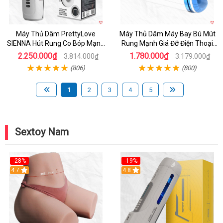
Máy Thủ Dâm PrettyLove
Máy Thủ Dâm Máy Bay Bú Mút
SIENNA Hút Rung Co Bóp Mạnh
Rung Mạnh Giá Đỡ Điện Thoại
Mẽ Nam
Chính Hãng
2.250.000₫
1.780.000₫
3.814.000₫
3.179.000₫
(806)
(800)
1
2
3
4
5
Sextoy Nam
-28%
-19%
4.7
Hot
4.8