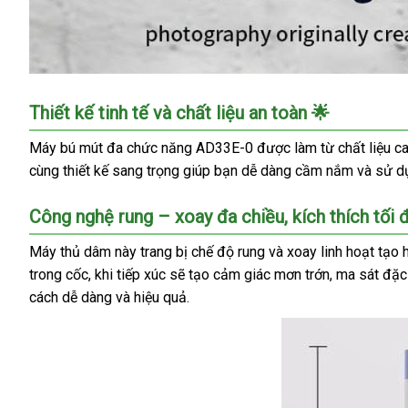
Máy
Thiết kế tinh tế và chất liệu an toàn 🌟
bú
mút
Máy bú mút đa chức năng AD33E-0 được làm từ chất liệu cao
AD33E-
cùng thiết kế sang trọng giúp bạn dễ dàng cầm nắm và sử dụ
0
đa
Công nghệ rung – xoay đa chiều, kích thích tối 
năng
kích
Máy thủ dâm này trang bị chế độ rung và xoay linh hoạt tạo 
thích
trong cốc, khi tiếp xúc sẽ tạo cảm giác mơn trớn, ma sát đặc
cậu
cách dễ dàng và hiệu quả.
nhỏ
cực
đã