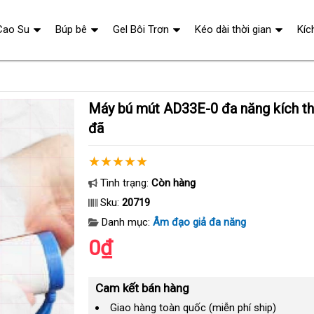
Cao Su
Búp bê
Gel Bôi Trơn
Kéo dài thời gian
Kíc
Máy bú mút AD33E-0 đa năng kích thích cậu nhỏ cực
đã
Tình trạng:
Còn hàng
Sku:
20719
Danh mục:
Âm đạo giả đa năng
0₫
Cam kết bán hàng
Giao hàng toàn quốc (miễn phí ship)