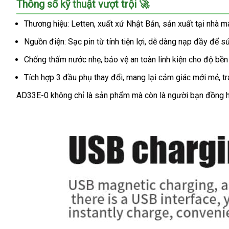
Thông số kỹ thuật vượt trội 🚀
bú
mút
Thương hiệu: Letten, xuất xứ Nhật Bản, sản xuất tại nhà 
AD33E-
Nguồn điện: Sạc pin từ tính tiện lợi, dễ dàng nạp đầy để s
0
đa
Chống thấm nước nhẹ, bảo vệ an toàn linh kiện cho độ bền 
năng
kích
Tích hợp 3 đầu phụ thay đổi, mang lại cảm giác mới mẻ, t
thích
AD33E-0 không chỉ là sản phẩm mà còn là người bạn đồng hàn
cậu
nhỏ
cực
đã