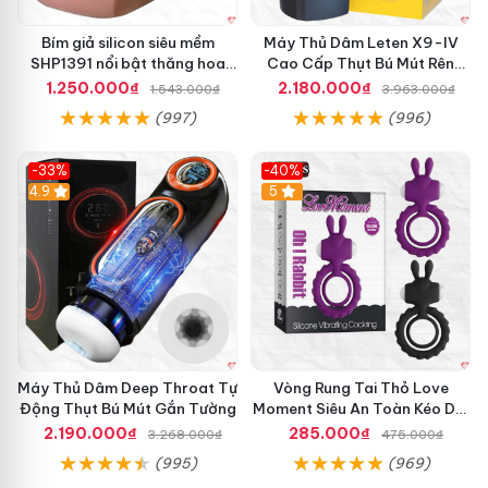
Bím giả silicon siêu mềm
Máy Thủ Dâm Leten X9-IV
SHP1391 nổi bật thăng hoa
Cao Cấp Thụt Bú Mút Rên
hoàn hảo
Tỏa Nhiệt Sạc Pin
1.250.000₫
2.180.000₫
1.543.000₫
3.963.000₫
(997)
(996)
-33%
-40%
Hot
4.9
5
M
á
Máy Thủ Dâm Deep Throat Tự
Vòng Rung Tai Thỏ Love
y
Động Thụt Bú Mút Gắn Tường
Moment Siêu An Toàn Kéo Dài
B
Thời Gian
ơ
2.190.000₫
285.000₫
3.268.000₫
475.000₫
m
(995)
(969)
C