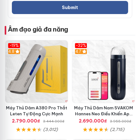
G
i
M
á
á
T
y
ố
Âm đạo giả đa năng
B
t
ơ
G
m
i
-19%
-32%
C
a
Hot
4.8
Hot
4.7
h
o
ì
H
m
à
L
n
e
g
t
N
e
h
n
a
C
n
Máy Thủ Dâm A380 Pro Thắt
Máy Thủ Dâm Nam SVAKOM
h
h
Leten Tự Động Cực Mạnh
Hannes Neo Điều Khiển App
í
Kích Thích
2.790.000₫
2.690.000₫
n
3.444.000₫
3.955.000₫
h
(3,012)
(2,715)
H
ã