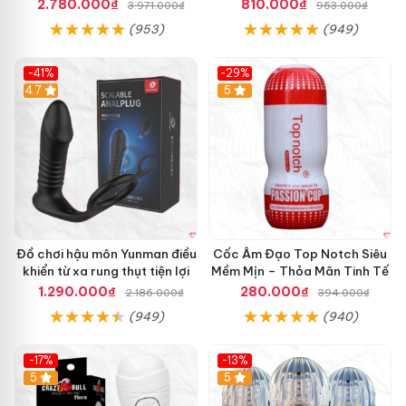
Mượt
tăng khoái cảm
2.780.000₫
810.000₫
3.971.000₫
953.000₫
n
C
(953)
(949)
h
í
-41%
-29%
n
Hot
4.7
5
h
H
ã
n
g
G
i
á
T
ố
Đồ chơi hậu môn Yunman điều
Cốc Âm Đạo Top Notch Siêu
t
khiển từ xa rung thụt tiện lợi
Mềm Mịn – Thỏa Mãn Tinh Tế
G
1.290.000₫
280.000₫
2.186.000₫
394.000₫
i
(949)
(940)
a
o
H
-17%
-13%
à
5
Hot
5
n
g