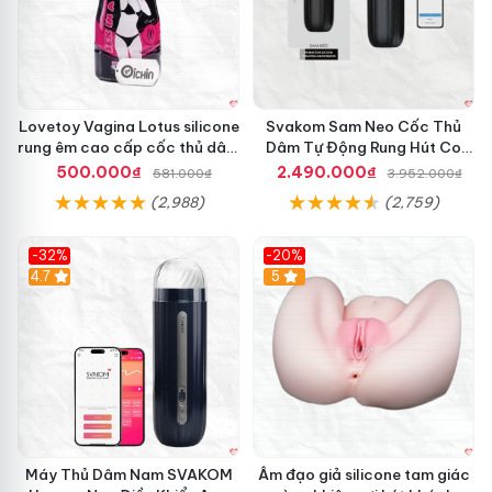
ố
t
G
i
a
o
Lovetoy Vagina Lotus silicone
Svakom Sam Neo Cốc Thủ
H
rung êm cao cấp cốc thủ dâm
Dâm Tự Động Rung Hút Co
à
nam
Bóp App Điều Khiển
n
500.000₫
2.490.000₫
581.000₫
3.952.000₫
g
(2,988)
(2,759)
N
h
a
-32%
-20%
n
Hot
4.7
Hot
5
h
M
Đánh giá từ khách hàng đã trải nghiệm
á
❤️
y
B
ơ
Nguyễn Thanh Tâm: “Leten Submersible Aircraft thật
Máy Thủ Dâm Nam SVAKOM
Âm đạo giả silicone tam giác
m