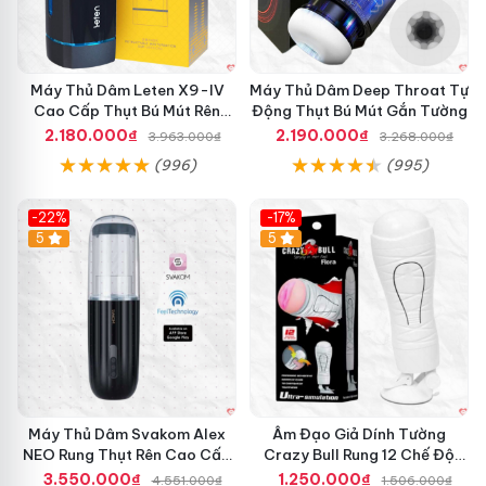
h
Hộp số hoàn toàn tự động, bạn chỉ cần thả lỏng và tận
H
ã
hưởng; phù hợp cả với những người mới dùng hoặc
n
thích trải nghiệm tiện lợi.
g
Máy Thủ Dâm Leten X9-IV
Máy Thủ Dâm Deep Throat Tự
G
Cao Cấp Thụt Bú Mút Rên
Động Thụt Bú Mút Gắn Tường
i
Tỏa Nhiệt Sạc Pin
2.180.000₫
2.190.000₫
3.963.000₫
3.268.000₫
á
(996)
(995)
T
ố
t
-22%
-17%
G
5
5
i
a
o
H
à
n
g
N
h
Máy Thủ Dâm Svakom Alex
Âm Đạo Giả Dính Tường
a
NEO Rung Thụt Rên Cao Cấp
Crazy Bull Rung 12 Chế Độ
n
Điều Khiển App
Siêu Mạnh
h
3.550.000₫
1.250.000₫
4.551.000₫
1.506.000₫