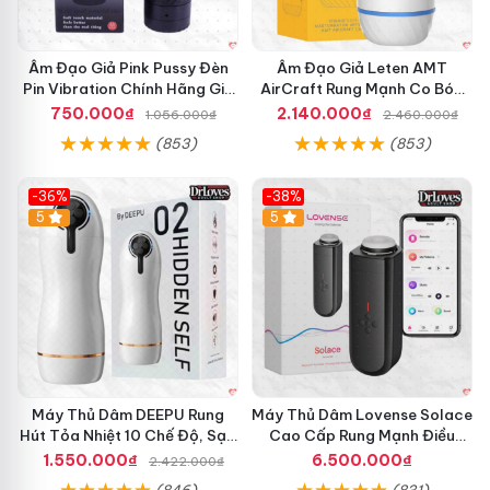
g
N
h
a
Âm Đạo Giả Pink Pussy Đèn
Âm Đạo Giả Leten AMT
n
Pin Vibration Chính Hãng Giá
AirCraft Rung Mạnh Co Bóp
h
Tốt
Massage Êm Ái
750.000₫
2.140.000₫
1.056.000₫
2.460.000₫
(853)
(853)
-36%
-38%
Hot
5
Hot
5
M
á
y
B
Máy Thủ Dâm DEEPU Rung
Máy Thủ Dâm Lovense Solace
Hút Tỏa Nhiệt 10 Chế Độ, Sạc
ơ
Cao Cấp Rung Mạnh Điều
m
Pin
Khiển App
1.550.000₫
6.500.000₫
2.422.000₫
C
(846)
(831)