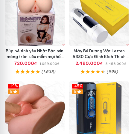
G
i
a
o
H
à
n
g
N
Búp bê tình yêu Nhật Bản mini
Máy Bú Dương Vật Letten
h
mông tròn siêu mềm mại hấp
A380 Cực Đỉnh Kích Thích
a
dẫn
Mạnh Mẽ
720.000₫
2.490.000₫
1.059.000₫
3.458.000₫
n
(1,638)
(998)
h
-19%
-45%
Hot
5
Hot
5