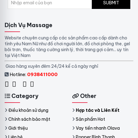
SUBMIT
n
C
h
í
Dịch Vụ Massage
n
h
Website chuyên cung cấp các sản phẩm cao cấp dành cho
H
tình yêu Nam Nữ như đồ chơi người lớn, đồ chơi phòng the, gel
ã
bôi trơn, thuốc tăng cường sinh lý, thời trang gợi cảm... uy tín
n
tại Việt Nam
g
G
Giao hàng xuyên đêm 24/24 kể cả ngày nghỉ
i
Hotline:
0938411000
á
T
ố
t
Category
Other
G
i
a
Điều khoản sử dụng
Hợp tác và Liên Kết
o
Chính sách bảo mật
Sản phẩm Hot
H
à
Giới thiệu
Vay tiền nhanh Olava
n
Liên hệ
Popper Bình Thạnh