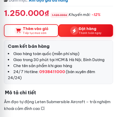
Danh mục:
Âm đạo giả đa năng
1.250.000₫
Khuyến mãi:
-12%
1.420.000₫
Thêm vào giỏ
Đặt hàng
Tiếp tục mua sắm
Thanh toán ngay
Cam kết bán hàng
Giao hàng toàn quốc (miễn phí ship)
Giao trong 30 phút tại HCM & Hà Nội, Bình Dương
Che tên sản phẩm khi giao hàng
24/7 Hotline:
0938411000
(bán xuyên đêm
24/24)
Mô tả chi tiết
Âm đạo tự động Leten Submersible Aircraft – trải nghiệm
khoái cảm đỉnh cao 💥