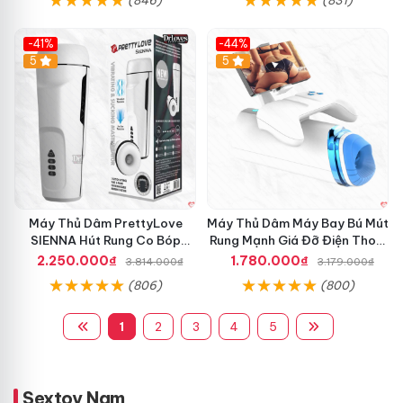
h
ì
m
-41%
-44%
L
Hot
5
Hot
5
e
t
e
n
C
h
í
n
h
Máy Thủ Dâm PrettyLove
Máy Thủ Dâm Máy Bay Bú Mút
H
SIENNA Hút Rung Co Bóp
Rung Mạnh Giá Đỡ Điện Thoại
ã
Mạnh Mẽ Nam
Chính Hãng
2.250.000₫
1.780.000₫
n
3.814.000₫
3.179.000₫
g
(806)
(800)
G
i
1
2
3
4
5
M
á
á
T
y
ố
B
t
Sextoy Nam
ơ
G