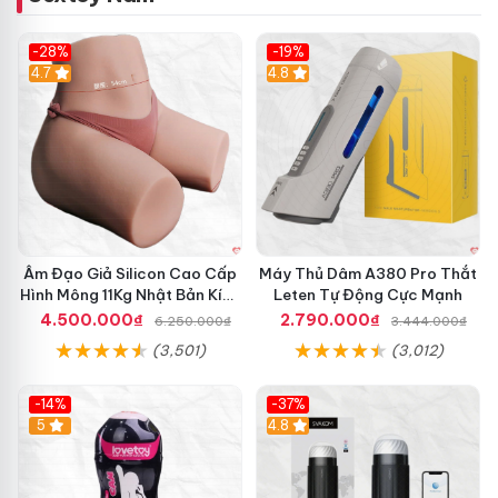
m
i
C
a
-28%
-19%
h
o
4.7
Hot
4.8
ì
H
m
à
L
n
e
g
t
N
e
h
n
a
C
n
h
h
í
Âm Đạo Giả Silicon Cao Cấp
Máy Thủ Dâm A380 Pro Thắt
n
Hình Mông 11Kg Nhật Bản Kích
Leten Tự Động Cực Mạnh
h
Thước Như Thật
4.500.000₫
2.790.000₫
6.250.000₫
3.444.000₫
H
(3,501)
(3,012)
ã
n
g
-14%
-37%
G
Hot
5
4.8
i
á
T