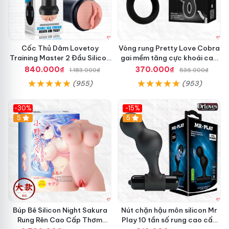
i
a
o
H
à
Cốc Thủ Dâm Lovetoy
Vòng rung Pretty Love Cobra
n
Training Master 2 Đầu Silicon
gai mềm tăng cực khoái cao
g
Mềm Mại Tiện Lợi
cấp chính hãng
840.000₫
370.000₫
1.183.000₫
536.000₫
N
h
(955)
(953)
a
M
n
á
-30%
-15%
h
y
Hot
5
Hot
5
B
ơ
m
C
h
ì
m
L
e
Búp Bê Silicon Night Sakura
Nút chặn hậu môn silicon Mr
t
Rung Rên Cao Cấp Thơm
Play 10 tần số rung cao cấp
e