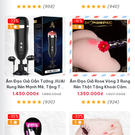
(958)
(940)
-23%
-16%
5
5
M
á
y
B
ơ
m
C
h
ì
Âm Đạo Giả Gắn Tường JIUAI
Âm Đạo Giả Rose Vòng 3 Rung
m
Rung Rên Mạnh Mẽ, Tặng Tai
Rên Thật Tăng Khoái Cảm
L
Nghe
Nam
1.450.000₫
1.350.000₫
1.883.000₫
1.607.000₫
e
t
(930)
(924)
e
n
-35%
-33%
C
5
5
h
í
n