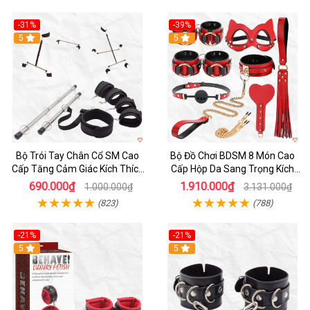
-31%
-39%
Hot
5
5
Bộ Trói Tay Chân Cổ SM Cao
Bộ Đồ Chơi BDSM 8 Món Cao
Cấp Tăng Cảm Giác Kích Thích
Cấp Hộp Da Sang Trọng Kích
Cho Đôi Bạn
Thích
690.000₫
1.910.000₫
1.000.000₫
3.131.000₫
(823)
(788)
-21%
-21%
Hot
5
Hot
5