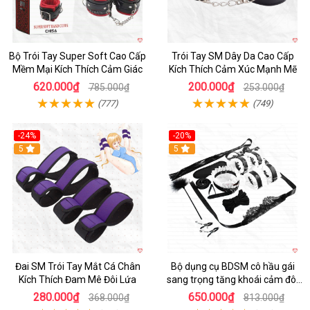
Bộ Trói Tay Super Soft Cao Cấp
Trói Tay SM Dây Da Cao Cấp
Mềm Mại Kích Thích Cảm Giác
Kích Thích Cảm Xúc Mạnh Mẽ
620.000₫
200.000₫
785.000₫
253.000₫
(777)
(749)
-24%
-20%
Hot
5
Hot
5
Đai SM Trói Tay Mắt Cá Chân
Bộ dụng cụ BDSM cô hầu gái
Kích Thích Đam Mê Đôi Lứa
sang trọng tăng khoái cảm đôi
lứa
280.000₫
650.000₫
368.000₫
813.000₫