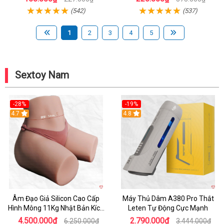
(542)
(537)
1
2
3
4
5
Sextoy Nam
-28%
-19%
4.7
Hot
4.8
Âm Đạo Giả Silicon Cao Cấp
Máy Thủ Dâm A380 Pro Thắt
Hình Mông 11Kg Nhật Bản Kích
Leten Tự Động Cực Mạnh
Thước Như Thật
4.500.000₫
2.790.000₫
6.250.000₫
3.444.000₫