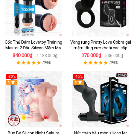
Cốc Thủ Dâm Lovetoy Training
Vòng rung Pretty Love Cobra gai
Master 2 Đầu Silicon Mềm Mại
mềm tăng cực khoái cao cấp
Tiện Lợi
chính hãng
840.000₫
370.000₫
1.183.000₫
536.000₫
(955)
(953)
-30%
-15%
Hot
5
Hot
5
Búp Bê Silicon Night Sakura
Nút chặn hậu môn silicon Mr