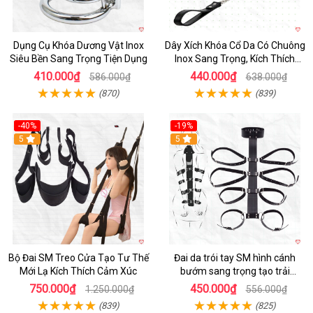
Dụng Cụ Khóa Dương Vật Inox
Dây Xích Khóa Cổ Da Có Chuông
Siêu Bền Sang Trọng Tiện Dụng
Inox Sang Trọng, Kích Thích
Cảm Giác
410.000₫
440.000₫
586.000₫
638.000₫
(870)
(839)
-40%
-19%
Hot
5
Hot
5
Bộ Đai SM Treo Cửa Tạo Tư Thế
Đai da trói tay SM hình cánh
Mới Lạ Kích Thích Cảm Xúc
bướm sang trọng tạo trải
nghiệm bạo dâm
750.000₫
450.000₫
1.250.000₫
556.000₫
(839)
(825)