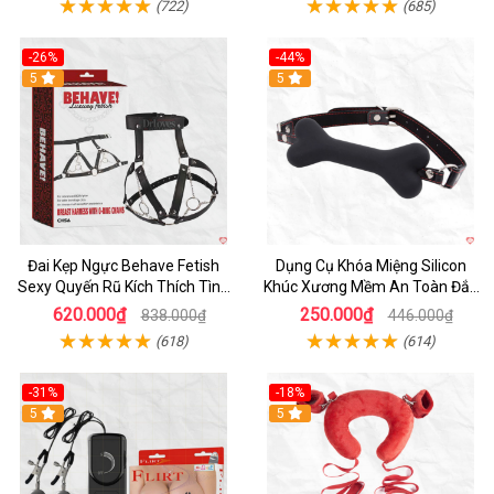
(722)
(685)
-26%
-44%
Hot
5
Hot
5
Đai Kẹp Ngực Behave Fetish
Dụng Cụ Khóa Miệng Silicon
Sexy Quyến Rũ Kích Thích Tình
Khúc Xương Mềm An Toàn Đắc
Yêu
Lực
620.000₫
250.000₫
838.000₫
446.000₫
(618)
(614)
-31%
-18%
Hot
5
Hot
5