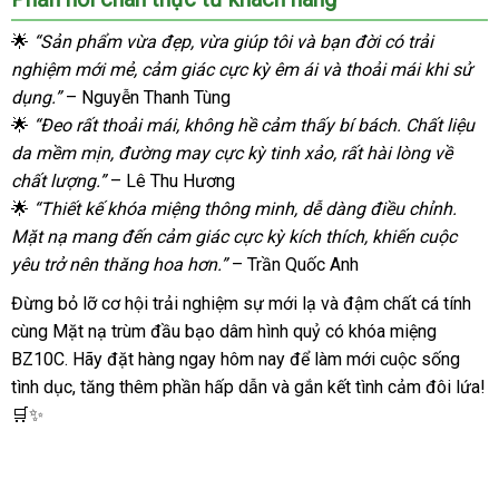
Nạ
Bạo
🌟
“Sản phẩm vừa đẹp, vừa giúp tôi và bạn đời có trải
Dâm
nghiệm mới mẻ, cảm giác cực kỳ êm ái và thoải mái khi sử
Da
dụng.”
– Nguyễn Thanh Tùng
PU
🌟
“Đeo rất thoải mái, không hề cảm thấy bí bách. Chất liệu
Hình
da mềm mịn, đường may cực kỳ tinh xảo, rất hài lòng về
Quỷ
chất lượng.”
Khóa
– Lê Thu Hương
Miệng
🌟
“Thiết kế khóa miệng thông minh, dễ dàng điều chỉnh.
Kích
Mặt nạ mang đến cảm giác cực kỳ kích thích, khiến cuộc
Thích
yêu trở nên thăng hoa hơn.”
– Trần Quốc Anh
Đừng bỏ lỡ cơ hội trải nghiệm sự mới lạ và đậm chất cá tính
cùng Mặt nạ trùm đầu bạo dâm hình quỷ có khóa miệng
BZ10C. Hãy đặt hàng ngay hôm nay để làm mới cuộc sống
tình dục, tăng thêm phần hấp dẫn và gắn kết tình cảm đôi lứa!
🛒✨