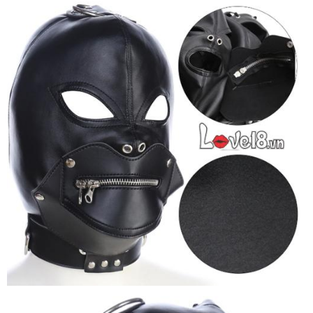
Nạ
Bạo
Dâm
Da
PU
Hình
Quỷ
Khóa
Miệng
Kích
Thích
Mặt