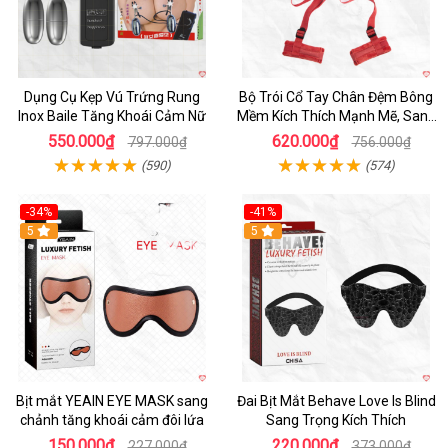
Dụng Cụ Kẹp Vú Trứng Rung
Bộ Trói Cổ Tay Chân Đệm Bông
Inox Baile Tăng Khoái Cảm Nữ
Mềm Kích Thích Mạnh Mẽ, Sang
Trọng
550.000₫
620.000₫
797.000₫
756.000₫
(590)
(574)
-34%
-41%
5
Hot
5
Bịt mắt YEAIN EYE MASK sang
Đai Bịt Mắt Behave Love Is Blind
chảnh tăng khoái cảm đôi lứa
Sang Trọng Kích Thích
150.000₫
220.000₫
227.000₫
373.000₫