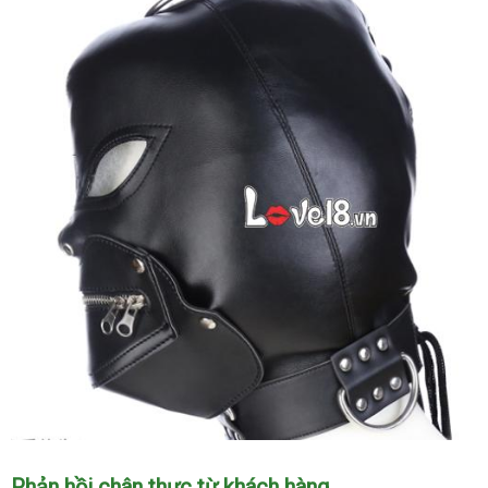
Nạ
Bạo
Dâm
Da
PU
Hình
Quỷ
Khóa
Miệng
Kích
Thích
Mặt
Phản hồi chân thực từ khách hàng