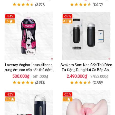
(3,501)
(3,012)
-14%
-37%
Hot
5
4.8
Lovetoy Vagina Lotus silicone
Svakom Sam Neo Cốc Thủ Dâm
rung êm cao cấp cốc thủ dâm
Tự Động Rung Hút Co Bóp App
nam
Điều Khiển
500.000₫
2.490.000₫
581.000₫
3.952.000₫
(2,988)
(2,759)
-32%
-20%
Hot
4.7
Hot
5