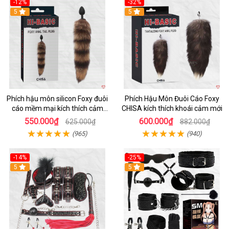
-12%
-32%
Hot
5
Hot
5
Phích hậu môn silicon Foxy đuôi
Phích Hậu Môn Đuôi Cáo Foxy
cáo mềm mại kích thích cảm
CHISA kích thích khoái cảm mới
giác mới
550.000₫
600.000₫
625.000₫
882.000₫
(965)
(940)
-14%
-25%
Hot
5
Hot
5