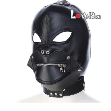
Mặt
Nạ
Bạo
Dâm
Da
PU
Hình
Quỷ
Khóa
Miệng
Kích
Thích
Mặt