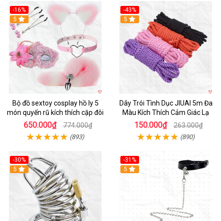
-16%
-43%
Hot
5
Hot
5
Bộ đồ sextoy cosplay hồ ly 5
Dây Trói Tình Dục JIUAI 5m Đa
món quyến rũ kích thích cặp đôi
Màu Kích Thích Cảm Giác Lạ
650.000₫
150.000₫
774.000₫
263.000₫
(893)
(890)
-30%
-31%
Hot
5
5