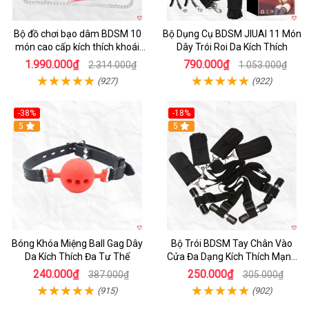
Bộ đồ chơi bạo dâm BDSM 10
Bộ Dụng Cụ BDSM JIUAI 11 Món
món cao cấp kích thích khoái
Dây Trói Roi Da Kích Thích
cảm
1.990.000₫
790.000₫
2.314.000₫
1.053.000₫
(927)
(922)
-38%
-18%
Hot
5
Hot
5
Bóng Khóa Miệng Ball Gag Dây
Bộ Trói BDSM Tay Chân Vào
Da Kích Thích Đa Tư Thế
Cửa Đa Dạng Kích Thích Mạnh
Mẽ
240.000₫
250.000₫
387.000₫
305.000₫
(915)
(902)