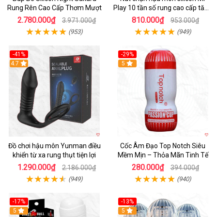
Rung Rên Cao Cấp Thơm Mượt
Play 10 tần số rung cao cấp tăng
khoái cảm
2.780.000₫
810.000₫
3.971.000₫
953.000₫
(953)
(949)
-41%
-29%
Hot
4.7
5
Đồ chơi hậu môn Yunman điều
Cốc Âm Đạo Top Notch Siêu
khiển từ xa rung thụt tiện lợi
Mềm Mịn – Thỏa Mãn Tinh Tế
1.290.000₫
280.000₫
2.186.000₫
394.000₫
(949)
(940)
-17%
-13%
5
Hot
5