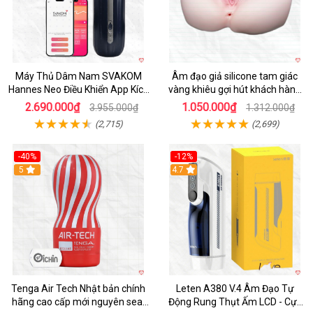
Máy Thủ Dâm Nam SVAKOM
Âm đạo giả silicone tam giác
Hannes Neo Điều Khiển App Kích
vàng khiêu gợi hút khách hàng
Thích
nam
2.690.000₫
1.050.000₫
3.955.000₫
1.312.000₫
(2,715)
(2,699)
-40%
-12%
Hot
5
Hot
4.7
Tenga Air Tech Nhật bản chính
Leten A380 V.4 Âm Đạo Tự
hãng cao cấp mới nguyên seal
Động Rung Thụt Ấm LCD - Cực