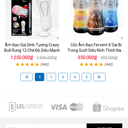
Âm Đạo Giả Dính Tường Crazy
Cốc Âm Đạo Fervent X Gai Bi
Bull Rung 12 Chế Độ Siêu Mạnh
Trong Suốt Siêu Kích Thích Nam
Giới
1.250.000₫
350.000₫
1.506.000₫
402.000₫
(940)
(940)
1
2
3
4
5