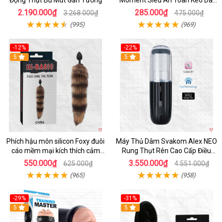
Động Thụt Bú Mút Gắn Tường
Moment Siêu An Toàn Kéo Dài
Thời Gian
2.190.000₫
285.000₫
3.268.000₫
475.000₫
(995)
(969)
-12%
-22%
Hot
5
5
Phích hậu môn silicon Foxy đuôi
Máy Thủ Dâm Svakom Alex NEO
cáo mềm mại kích thích cảm
Rung Thụt Rên Cao Cấp Điều
giác mới
Khiển App
550.000₫
3.550.000₫
625.000₫
4.551.000₫
(965)
(958)
-29%
-31%
Hot
5
5