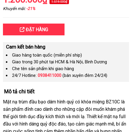
1.519.000₫
Khuyến mãi:
-21%
ĐẶT HÀNG
Cam kết bán hàng
Giao hàng toàn quốc (miễn phí ship)
Giao trong 30 phút tại HCM & Hà Nội, Bình Dương
Che tên sản phẩm khi giao hàng
24/7 Hotline:
0938411000
(bán xuyên đêm 24/24)
Mô tả chi tiết
Mặt nạ trùm đầu bạo dâm hình quỷ có khóa miệng BZ10C là
sản phẩm đỉnh cao dành cho những cặp đôi muốn khám phá
thế giới tình dục đầy kích thích và mới lạ. Thiết kế mặt nạ full
đầu với hình dáng quỷ độc đáo, tạo cảm giác mạnh mẽ, bí ẩn
giúp cuộc sống tình cảm thêm phần hấp dẫn và hưng phấn.