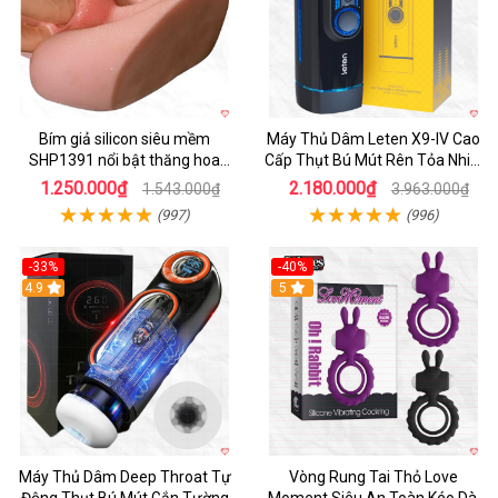
Bím giả silicon siêu mềm
Máy Thủ Dâm Leten X9-IV Cao
SHP1391 nổi bật thăng hoa
Cấp Thụt Bú Mút Rên Tỏa Nhiệt
hoàn hảo
Sạc Pin
1.250.000₫
2.180.000₫
1.543.000₫
3.963.000₫
(997)
(996)
-33%
-40%
Hot
4.9
5
Máy Thủ Dâm Deep Throat Tự
Vòng Rung Tai Thỏ Love