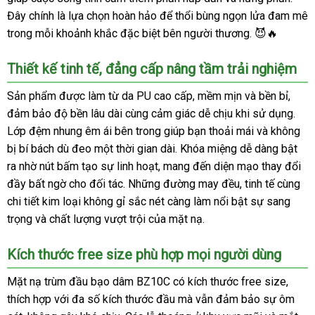
Đây chính là lựa chọn hoàn hảo để thổi bùng ngọn lửa đam mê
trong mỗi khoảnh khắc đặc biệt bên người thương. 😈🔥
Thiết kế tinh tế, đẳng cấp nâng tầm trải nghiệm
Sản phẩm được làm từ da PU cao cấp, mềm mịn và bền bỉ,
đảm bảo độ bền lâu dài cùng cảm giác dễ chịu khi sử dụng.
Lớp đệm nhung êm ái bên trong giúp bạn thoải mái và không
bị bí bách dù đeo một thời gian dài. Khóa miệng dễ dàng bật
ra nhờ nút bấm tạo sự linh hoạt, mang đến diện mạo thay đổi
đầy bất ngờ cho đối tác. Những đường may đều, tinh tế cùng
chi tiết kim loại không gỉ sắc nét càng làm nổi bật sự sang
trọng và chất lượng vượt trội của mặt nạ.
Kích thước free size phù hợp mọi người dùng
Mặt nạ trùm đầu bạo dâm BZ10C có kích thước free size,
thích hợp với đa số kích thước đầu mà vẫn đảm bảo sự ôm