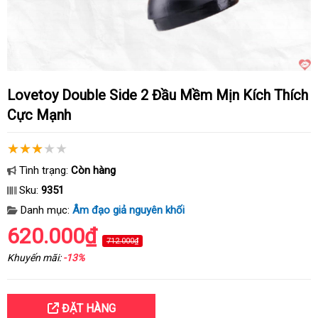
Lovetoy Double Side 2 Đầu Mềm Mịn Kích Thích
Cực Mạnh
Tình trạng:
Còn hàng
Sku:
9351
Danh mục:
Âm đạo giả nguyên khối
620.000₫
712.000₫
Khuyến mãi:
-13%
ĐẶT HÀNG