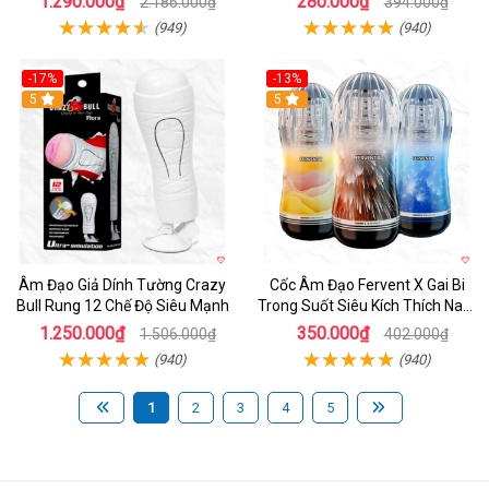
1.290.000₫
280.000₫
2.186.000₫
394.000₫
(949)
(940)
-17%
-13%
5
Hot
5
Âm Đạo Giả Dính Tường Crazy
Cốc Âm Đạo Fervent X Gai Bi
Bull Rung 12 Chế Độ Siêu Mạnh
Trong Suốt Siêu Kích Thích Nam
Giới
1.250.000₫
350.000₫
1.506.000₫
402.000₫
(940)
(940)
1
2
3
4
5