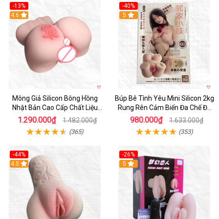
-13%
-40%
4.6
5
Mông Giả Silicon Bông Hồng
Búp Bê Tình Yêu Mini Silicon 2kg
Nhật Bản Cao Cấp Chất Liệu
Rung Rên Cảm Biến Đa Chế Độ
Mềm Mại
Sành Điệu
1.290.000₫
980.000₫
1.482.000₫
1.633.000₫
(365)
(353)
-44%
-26%
4.5
Hot
5