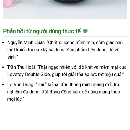
Lovetoy
Phản hồi từ người dùng thực tế 💬
Double
Side
Nguyễn Minh Quân: “Chất silicone mềm mịn, cảm giác như
2
thật khiến tôi cực kỳ hài lòng. Sản phẩm tiện dụng, dễ vệ
Đầu
sinh.”
Mềm
Mịn
Trần Thu Hoài: “Thật ngạc nhiên với độ khít và mềm mại của
Kích
Lovetoy Double Side, giúp tôi giải tỏa áp lực rất hiệu quả.”
Thích
Lê Văn Dũng: “Thiết kế hai đầu thông minh mang đến trải
Cực
Mạnh
nghiệm đa dạng. Rất đáng đồng tiền, dễ dàng mang theo
mọi lúc.”