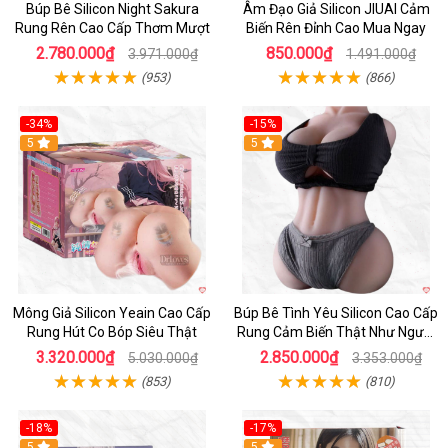
Búp Bê Silicon Night Sakura
Âm Đạo Giả Silicon JIUAI Cảm
Rung Rên Cao Cấp Thơm Mượt
Biến Rên Đỉnh Cao Mua Ngay
2.780.000₫
850.000₫
3.971.000₫
1.491.000₫
(953)
(866)
-34%
-15%
Hot
5
5
Mông Giả Silicon Yeain Cao Cấp
Búp Bê Tình Yêu Silicon Cao Cấp
Rung Hút Co Bóp Siêu Thật
Rung Cảm Biến Thật Như Người
Mua
3.320.000₫
2.850.000₫
5.030.000₫
3.353.000₫
(853)
(810)
-18%
-17%
5
Hot
5