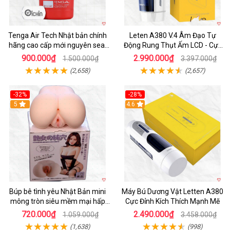
Tenga Air Tech Nhật bản chính
Leten A380 V.4 Âm Đạo Tự
hãng cao cấp mới nguyên seal
Động Rung Thụt Ấm LCD - Cực
giá tốt
Phê
900.000₫
2.990.000₫
1.500.000₫
3.397.000₫
(2,658)
(2,657)
-32%
-28%
Hot
5
Hot
4.6
Búp bê tình yêu Nhật Bản mini
Máy Bú Dương Vật Letten A380
mông tròn siêu mềm mại hấp
Cực Đỉnh Kích Thích Mạnh Mẽ
dẫn
720.000₫
2.490.000₫
1.059.000₫
3.458.000₫
(1,638)
(998)