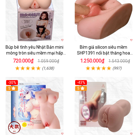
Búp bê tình yêu Nhật Bản mini
Bím giả silicon siêu mềm
mông tròn siêu mềm mại hấp
SHP1391 nổi bật thăng hoa
dẫn
hoàn hảo
720.000₫
1.250.000₫
1.059.000₫
1.543.000₫
(1,638)
(997)
-30%
-43%
Hot
5
5