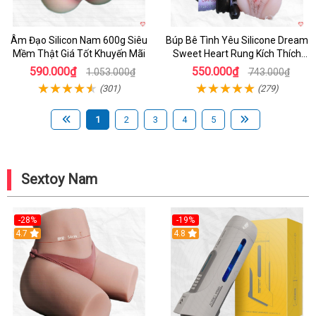
Âm Đạo Silicon Nam 600g Siêu
Búp Bê Tình Yêu Silicone Dream
Mềm Thật Giá Tốt Khuyến Mãi
Sweet Heart Rung Kích Thích
Mua
590.000₫
550.000₫
1.053.000₫
743.000₫
(301)
(279)
1
2
3
4
5
Sextoy Nam
-28%
-19%
4.7
Hot
4.8