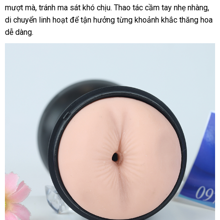
mượt mà, tránh ma sát khó chịu. Thao tác cầm tay nhẹ nhàng,
Mịn
di chuyển linh hoạt để tận hưởng từng khoảnh khắc thăng hoa
Kích
dễ dàng.
Thích
Cực
Mạnh