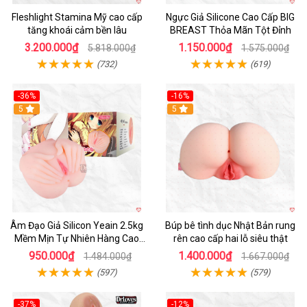
Fleshlight Stamina Mỹ cao cấp
Ngực Giả Silicone Cao Cấp BIG
tăng khoái cảm bền lâu
BREAST Thỏa Mãn Tột Đỉnh
3.200.000₫
1.150.000₫
5.818.000₫
1.575.000₫
(732)
(619)
-36%
-16%
Hot
5
Hot
5
Âm Đạo Giả Silicon Yeain 2.5kg
Búp bê tình dục Nhật Bản rung
Mềm Mịn Tự Nhiên Hàng Cao
rên cao cấp hai lỗ siêu thật
Cấp
950.000₫
1.400.000₫
1.484.000₫
1.667.000₫
(597)
(579)
-37%
-12%