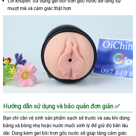
Lời khuyên: Sử dụng gel bôi trơn gốc nước để tăng sự
mượt mà và cảm giác thật hơn
Lovetoy
Hướng dẫn sử dụng và bảo quản đơn giản ✅
Double
Side
Bạn chỉ cần vệ sinh sản phẩm sạch sẽ trước và sau khi dùng
2
bằng xà bông nhẹ hoặc nước muối sinh lý để giữ độ bền lâu
Đầu
dài. Dùng kèm gel bôi trơn gốc nước sẽ giúp tăng cảm giác
Mềm