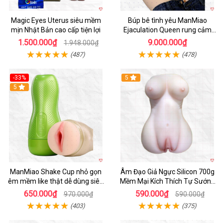
Magic Eyes Uterus siêu mềm
Búp bê tình yêu ManMiao
mịn Nhật Bản cao cấp tiện lợi
Ejaculation Queen rung cảm
biến sưởi ấm phun nước thông
1.500.000₫
9.000.000₫
1.948.000₫
minh
(487)
(478)
-33%
5
Hot
5
ManMiao Shake Cup nhỏ gọn
Âm Đạo Giả Ngực Silicon 700g
êm mềm like thật dễ dùng siêu
Mềm Mại Kích Thích Tự Sướng
hưng phấn
Nam
650.000₫
590.000₫
970.000₫
590.000₫
(403)
(375)