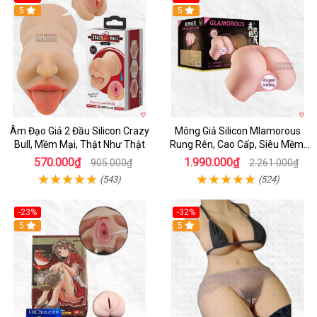
Hot
5
Hot
5
Âm Đạo Giả 2 Đầu Silicon Crazy
Mông Giả Silicon Mlamorous
Bull, Mềm Mại, Thật Như Thật
Rung Rên, Cao Cấp, Siêu Mềm,
Hót
570.000₫
1.990.000₫
905.000₫
2.261.000₫
(543)
(524)
-23%
-32%
Hot
5
5