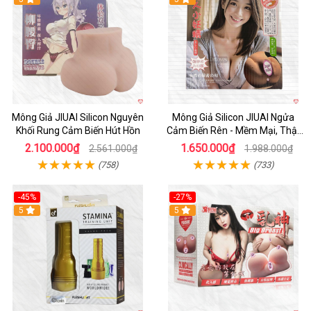
Mông Giả JIUAI Silicon Nguyên
Mông Giả Silicon JIUAI Ngửa
Khối Rung Cảm Biến Hút Hồn
Cảm Biến Rên - Mềm Mại, Thật
Như Thật
2.100.000₫
1.650.000₫
2.561.000₫
1.988.000₫
(758)
(733)
-45%
-27%
Hot
5
5