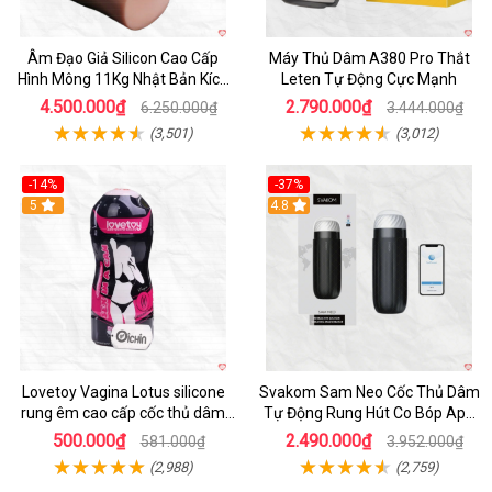
Âm Đạo Giả Silicon Cao Cấp
Máy Thủ Dâm A380 Pro Thắt
Hình Mông 11Kg Nhật Bản Kích
Leten Tự Động Cực Mạnh
Thước Như Thật
4.500.000₫
2.790.000₫
6.250.000₫
3.444.000₫
(3,501)
(3,012)
-14%
-37%
Hot
5
4.8
Lovetoy Vagina Lotus silicone
Svakom Sam Neo Cốc Thủ Dâm
rung êm cao cấp cốc thủ dâm
Tự Động Rung Hút Co Bóp App
nam
Điều Khiển
500.000₫
2.490.000₫
581.000₫
3.952.000₫
(2,988)
(2,759)