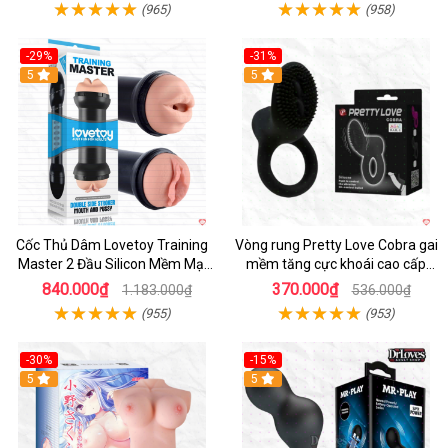
(965)
(958)
-29%
-31%
Hot
5
5
Cốc Thủ Dâm Lovetoy Training
Vòng rung Pretty Love Cobra gai
Master 2 Đầu Silicon Mềm Mại
mềm tăng cực khoái cao cấp
Tiện Lợi
chính hãng
840.000₫
370.000₫
1.183.000₫
536.000₫
(955)
(953)
-30%
-15%
Hot
5
Hot
5