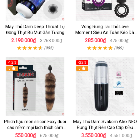
Máy Thủ Dâm Deep Throat Tự
Vòng Rung Tai Thỏ Love
Động Thụt Bú Mút Gắn Tường
Moment Siêu An Toàn Kéo Dài
Thời Gian
2.190.000₫
285.000₫
3.268.000₫
475.000₫
(995)
(969)
-12%
-22%
Hot
5
5
Phích hậu môn silicon Foxy đuôi
Máy Thủ Dâm Svakom Alex NEO
cáo mềm mại kích thích cảm
Rung Thụt Rên Cao Cấp Điều
giác mới
Khiển App
550.000₫
3.550.000₫
625.000₫
4.551.000₫