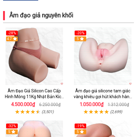
Âm đạo giả nguyên khối
-28%
-20%
4.7
Hot
5
Âm Đạo Giả Silicon Cao Cấp
Âm đạo giả silicone tam giác
Hình Mông 11Kg Nhật Bản Kích
vàng khiêu gợi hút khách hàng
Thước Như Thật
nam
4.500.000₫
1.050.000₫
6.250.000₫
1.312.000₫
(3,501)
(2,699)
-32%
-19%
Hot
5
Hot
5