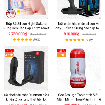
Búp Bê Silicon Night Sakura
Nút chặn hậu môn silicon Mr
Rung Rên Cao Cấp Thơm Mượt
Play 10 tần số rung cao cấp tăng
khoái cảm
2.780.000₫
810.000₫
3.971.000₫
953.000₫
(953)
(949)
-41%
-29%
Hot
4.7
5
Đồ chơi hậu môn Yunman điều
Cốc Âm Đạo Top Notch Siêu
khiển từ xa rung thụt tiện lợi
Mềm Mịn – Thỏa Mãn Tinh Tế