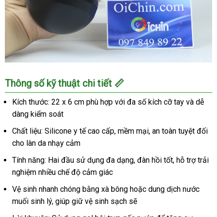
Lovetoy
Thông số kỹ thuật chi tiết 📏
Double
Side
Kích thước: 22 x 6 cm phù hợp với đa số kích cỡ tay và dễ
2
dàng kiểm soát
Đầu
Mềm
Chất liệu: Silicone y tế cao cấp, mềm mại, an toàn tuyệt đối
Mịn
cho làn da nhạy cảm
Kích
Tính năng: Hai đầu sử dụng đa dạng, đàn hồi tốt, hỗ trợ trải
Thích
nghiệm nhiều chế độ cảm giác
Cực
Mạnh
Vệ sinh nhanh chóng bằng xà bông hoặc dung dịch nước
muối sinh lý, giúp giữ vệ sinh sạch sẽ