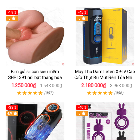
-19%
-45%
Hot
5
Hot
5
Bím giả silicon siêu mềm
Máy Thủ Dâm Leten X9-IV Cao
SHP1391 nổi bật thăng hoa
Cấp Thụt Bú Mút Rên Tỏa Nhiệt
hoàn hảo
Sạc Pin
1.250.000₫
2.180.000₫
1.543.000₫
3.963.000₫
(997)
(996)
-33%
-40%
Hot
4.9
5