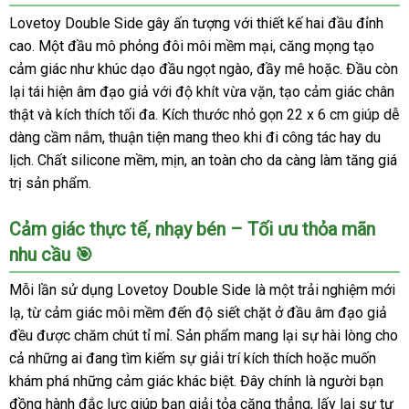
Lovetoy Double Side gây ấn tượng với thiết kế hai đầu đỉnh
cao. Một đầu mô phỏng đôi môi mềm mại, căng mọng tạo
cảm giác như khúc dạo đầu ngọt ngào, đầy mê hoặc. Đầu còn
lại tái hiện âm đạo giả với độ khít vừa vặn, tạo cảm giác chân
thật và kích thích tối đa. Kích thước nhỏ gọn 22 x 6 cm giúp dễ
dàng cầm nắm, thuận tiện mang theo khi đi công tác hay du
lịch. Chất silicone mềm, mịn, an toàn cho da càng làm tăng giá
trị sản phẩm.
Cảm giác thực tế, nhạy bén – Tối ưu thỏa mãn
nhu cầu 🎯
Mỗi lần sử dụng Lovetoy Double Side là một trải nghiệm mới
lạ, từ cảm giác môi mềm đến độ siết chặt ở đầu âm đạo giả
đều được chăm chút tỉ mỉ. Sản phẩm mang lại sự hài lòng cho
cả những ai đang tìm kiếm sự giải trí kích thích hoặc muốn
khám phá những cảm giác khác biệt. Đây chính là người bạn
đồng hành đắc lực giúp bạn giải tỏa căng thẳng, lấy lại sự tự