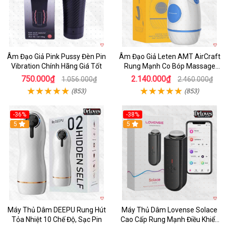
Âm Đạo Giả Pink Pussy Đèn Pin
Âm Đạo Giả Leten AMT AirCraft
Vibration Chính Hãng Giá Tốt
Rung Mạnh Co Bóp Massage
Êm Ái
750.000₫
2.140.000₫
1.056.000₫
2.460.000₫
(853)
(853)
-36%
-38%
Hot
5
Hot
5
Máy Thủ Dâm DEEPU Rung Hút
Máy Thủ Dâm Lovense Solace
Tỏa Nhiệt 10 Chế Độ, Sạc Pin
Cao Cấp Rung Mạnh Điều Khiển