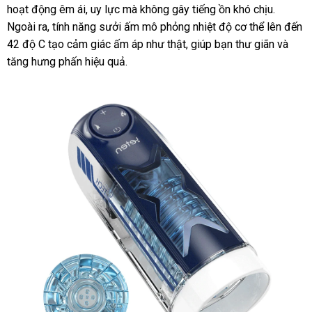
hoạt động êm ái, uy lực mà không gây tiếng ồn khó chịu.
Nam
Tự
Ngoài ra, tính năng sưởi ấm mô phỏng nhiệt độ cơ thể lên đến
Động
42 độ C tạo cảm giác ấm áp như thật, giúp bạn thư giãn và
Sưởi
tăng hưng phấn hiệu quả.
Ấm
Rung
Mạnh
Mẽ