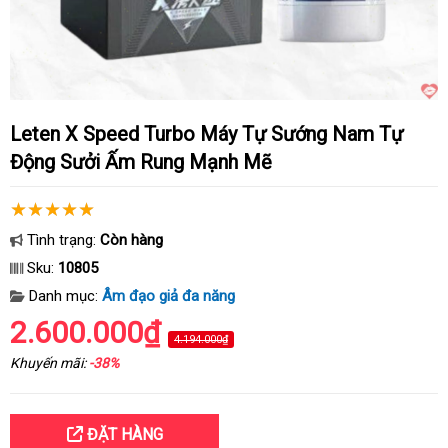
Leten X Speed Turbo Máy Tự Sướng Nam Tự
Động Sưởi Ấm Rung Mạnh Mẽ
Tình trạng:
Còn hàng
Sku:
10805
Danh mục:
Âm đạo giả đa năng
2.600.000₫
4.194.000₫
Khuyến mãi:
-38%
ĐẶT HÀNG