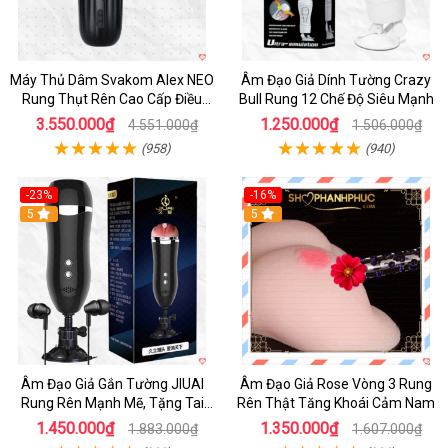
Máy Thủ Dâm Svakom Alex NEO
Âm Đạo Giả Dính Tường Crazy
Rung Thụt Rên Cao Cấp Điều
Bull Rung 12 Chế Độ Siêu Mạnh
Khiển App
3.550.000₫
1.250.000₫
4.551.000₫
1.506.000₫
(958)
(940)
-23%
-16%
5
5
Âm Đạo Giả Gắn Tường JIUAI
Âm Đạo Giả Rose Vòng 3 Rung
Rung Rên Mạnh Mẽ, Tặng Tai
Rên Thật Tăng Khoái Cảm Nam
Nghe
1.450.000₫
1.350.000₫
1.883.000₫
1.607.000₫