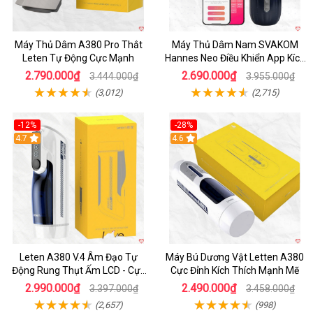
Máy Thủ Dâm A380 Pro Thắt
Máy Thủ Dâm Nam SVAKOM
Leten Tự Động Cực Mạnh
Hannes Neo Điều Khiển App Kích
Thích
2.790.000₫
2.690.000₫
3.444.000₫
3.955.000₫
(3,012)
(2,715)
-12%
-28%
Hot
4.7
Hot
4.6
Leten A380 V.4 Âm Đạo Tự
Máy Bú Dương Vật Letten A380
Động Rung Thụt Ấm LCD - Cực
Cực Đỉnh Kích Thích Mạnh Mẽ
Phê
2.990.000₫
2.490.000₫
3.397.000₫
3.458.000₫
(2,657)
(998)