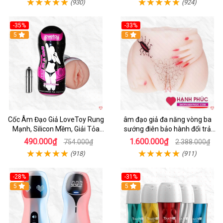
(930)
(924)
-35%
-33%
5
5
Cốc Âm Đạo Giả LoveToy Rung
âm đạo giả đa năng vòng ba
Mạnh, Silicon Mềm, Giải Tỏa
sướng điên bảo hành đổi trả
Sinh Lý
nhanh
490.000₫
1.600.000₫
754.000₫
2.388.000₫
(918)
(911)
-28%
-31%
5
Hot
5