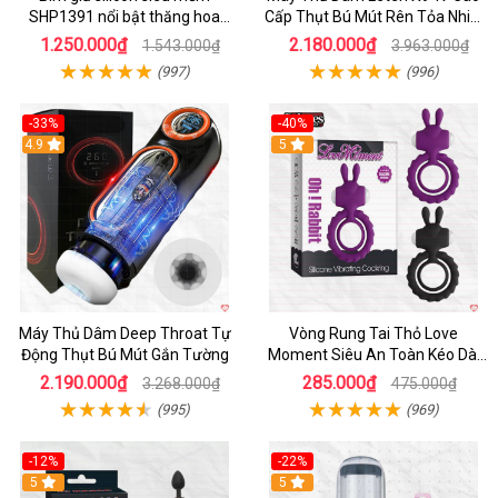
SHP1391 nổi bật thăng hoa
Cấp Thụt Bú Mút Rên Tỏa Nhiệt
hoàn hảo
Sạc Pin
1.250.000₫
2.180.000₫
1.543.000₫
3.963.000₫
(997)
(996)
-33%
-40%
Hot
4.9
5
Máy Thủ Dâm Deep Throat Tự
Vòng Rung Tai Thỏ Love
Động Thụt Bú Mút Gắn Tường
Moment Siêu An Toàn Kéo Dài
Thời Gian
2.190.000₫
285.000₫
3.268.000₫
475.000₫
(995)
(969)
-12%
-22%
Hot
5
5