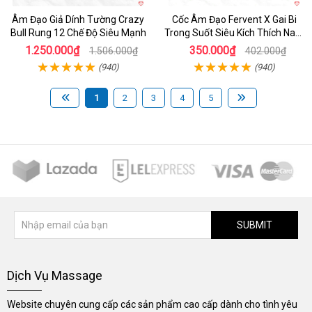
Âm Đạo Giả Dính Tường Crazy
Cốc Âm Đạo Fervent X Gai Bi
Bull Rung 12 Chế Độ Siêu Mạnh
Trong Suốt Siêu Kích Thích Nam
Giới
1.250.000₫
350.000₫
1.506.000₫
402.000₫
(940)
(940)
1
2
3
4
5
SUBMIT
Dịch Vụ Massage
Website chuyên cung cấp các sản phẩm cao cấp dành cho tình yêu