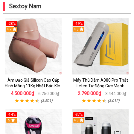
Sextoy Nam
-28%
-19%
4.7
Hot
4.8
Âm Đạo Giả Silicon Cao Cấp
Máy Thủ Dâm A380 Pro Thắt
Hình Mông 11Kg Nhật Bản Kích
Leten Tự Động Cực Mạnh
Thước Như Thật
4.500.000₫
2.790.000₫
6.250.000₫
3.444.000₫
(3,501)
(3,012)
-14%
-37%
Hot
5
4.8