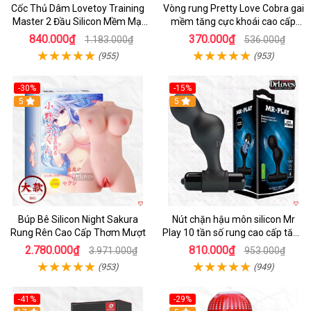
Cốc Thủ Dâm Lovetoy Training
Vòng rung Pretty Love Cobra gai
Master 2 Đầu Silicon Mềm Mại
mềm tăng cực khoái cao cấp
Tiện Lợi
chính hãng
840.000₫
370.000₫
1.183.000₫
536.000₫
(955)
(953)
-30%
-15%
Hot
5
Hot
5
Búp Bê Silicon Night Sakura
Nút chặn hậu môn silicon Mr
Rung Rên Cao Cấp Thơm Mượt
Play 10 tần số rung cao cấp tăng
khoái cảm
2.780.000₫
810.000₫
3.971.000₫
953.000₫
(953)
(949)
-41%
-29%