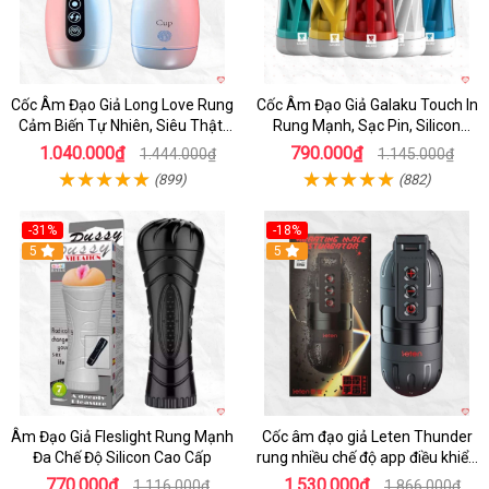
Cốc Âm Đạo Giả Long Love Rung
Cốc Âm Đạo Giả Galaku Touch In
Cảm Biến Tự Nhiên, Siêu Thật,
Rung Mạnh, Sạc Pin, Silicon
Sướng
Mềm
1.040.000₫
790.000₫
1.444.000₫
1.145.000₫
(899)
(882)
-31%
-18%
5
5
Âm Đạo Giả Fleslight Rung Mạnh
Cốc âm đạo giả Leten Thunder
Đa Chế Độ Silicon Cao Cấp
rung nhiều chế độ app điều khiển
tiện lợi
770.000₫
1.530.000₫
1.116.000₫
1.866.000₫