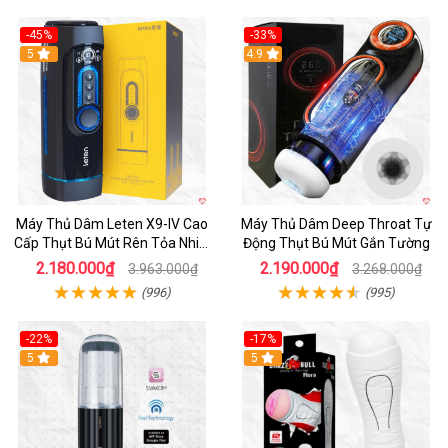
-45%
-33%
Hot
5
Hot
4.9
Máy Thủ Dâm Leten X9-IV Cao
Máy Thủ Dâm Deep Throat Tự
Cấp Thụt Bú Mút Rên Tỏa Nhiệt
Động Thụt Bú Mút Gắn Tường
Sạc Pin
2.180.000₫
2.190.000₫
3.963.000₫
3.268.000₫
(996)
(995)
-22%
-17%
5
5