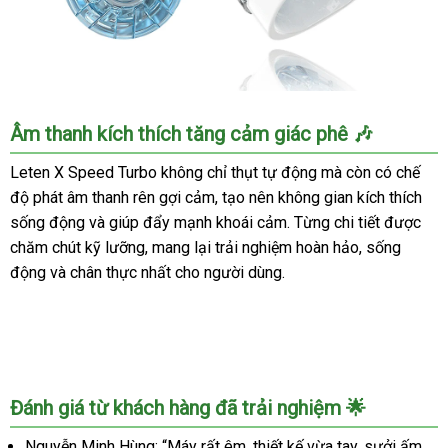
Leten
Âm thanh kích thích tăng cảm giác phê 🎶
X
Speed
Leten X Speed Turbo không chỉ thụt tự động mà còn có chế
Turbo
độ phát âm thanh rên gợi cảm, tạo nên không gian kích thích
Máy
sống động và giúp đẩy mạnh khoái cảm. Từng chi tiết được
Tự
chăm chút kỹ lưỡng, mang lại trải nghiệm hoàn hảo, sống
Sướng
động và chân thực nhất cho người dùng.
Nam
Tự
Động
Sưởi
Ấm
Rung
Đánh giá từ khách hàng đã trải nghiệm 🌟
Mạnh
Mẽ
Nguyễn Minh Hùng: “Máy rất êm, thiết kế vừa tay, sưởi ấm