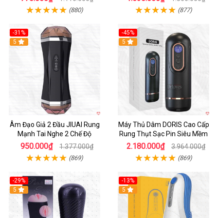
(880)
(877)
-31%
-45%
5
Hot
5
Âm Đạo Giả 2 Đầu JIUAI Rung
Máy Thủ Dâm DORIS Cao Cấp
Mạnh Tai Nghe 2 Chế Độ
Rung Thụt Sạc Pin Siêu Mềm
950.000₫
2.180.000₫
1.377.000₫
3.964.000₫
(869)
(869)
-29%
-13%
5
5