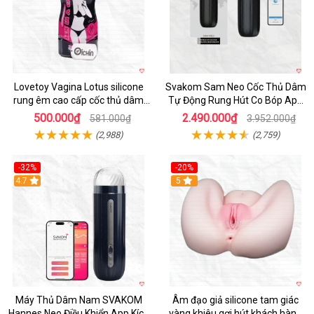
Lovetoy Vagina Lotus silicone
Svakom Sam Neo Cốc Thủ Dâm
rung êm cao cấp cốc thủ dâm
Tự Động Rung Hút Co Bóp App
nam
Điều Khiển
500.000₫
2.490.000₫
581.000₫
3.952.000₫
(2,988)
(2,759)
-32%
-20%
Hot
4.7
Hot
5
Máy Thủ Dâm Nam SVAKOM
Âm đạo giả silicone tam giác
Hannes Neo Điều Khiển App Kích
vàng khiêu gợi hút khách hàng