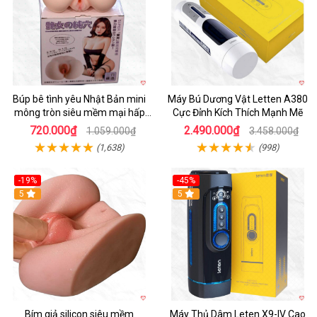
Búp bê tình yêu Nhật Bản mini
Máy Bú Dương Vật Letten A380
mông tròn siêu mềm mại hấp
Cực Đỉnh Kích Thích Mạnh Mẽ
dẫn
720.000₫
2.490.000₫
1.059.000₫
3.458.000₫
(1,638)
(998)
-19%
-45%
Hot
5
Hot
5
Bím giả silicon siêu mềm
Máy Thủ Dâm Leten X9-IV Cao