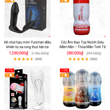
Hot
4.7
5
Đồ chơi hậu môn Yunman điều
Cốc Âm Đạo Top Notch Siêu
khiển từ xa rung thụt tiện lợi
Mềm Mịn – Thỏa Mãn Tinh Tế
1.290.000₫
280.000₫
2.186.000₫
394.000₫
(949)
(940)
-17%
-13%
5
Hot
5