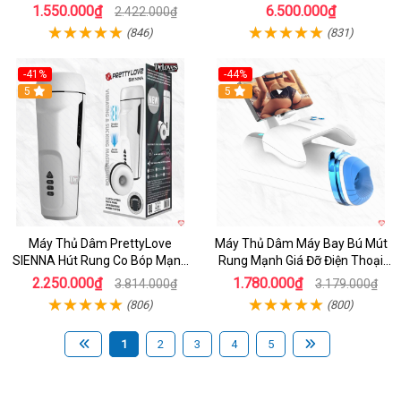
App
1.550.000₫
6.500.000₫
2.422.000₫
(846)
(831)
-41%
-44%
Hot
5
Hot
5
Máy Thủ Dâm PrettyLove
Máy Thủ Dâm Máy Bay Bú Mút
SIENNA Hút Rung Co Bóp Mạnh
Rung Mạnh Giá Đỡ Điện Thoại
Mẽ Nam
Chính Hãng
2.250.000₫
1.780.000₫
3.814.000₫
3.179.000₫
(806)
(800)
1
2
3
4
5