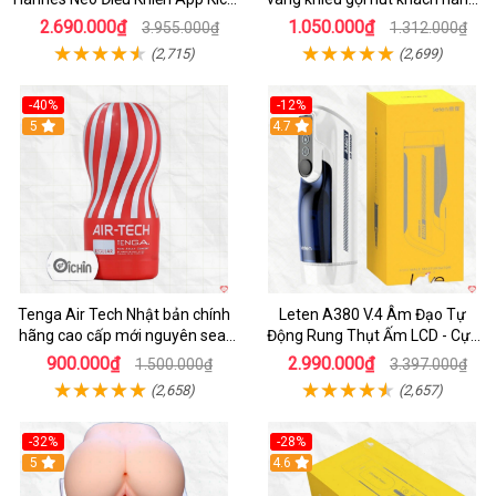
Thích
nam
2.690.000₫
1.050.000₫
3.955.000₫
1.312.000₫
(2,715)
(2,699)
-40%
-12%
Hot
5
Hot
4.7
Tenga Air Tech Nhật bản chính
Leten A380 V.4 Âm Đạo Tự
hãng cao cấp mới nguyên seal
Động Rung Thụt Ấm LCD - Cực
giá tốt
Phê
900.000₫
2.990.000₫
1.500.000₫
3.397.000₫
(2,658)
(2,657)
-32%
-28%
Hot
5
Hot
4.6