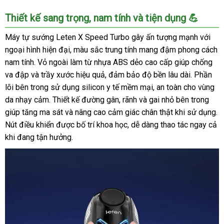
Leten
Thiết kế sang trọng, nam tính và tiện dụng 💪
X
Speed
Máy tự sướng Leten X Speed Turbo gây ấn tượng mạnh với
Turbo
ngoại hình hiện đại, màu sắc trung tính mang đậm phong cách
Máy
nam tính. Vỏ ngoài làm từ nhựa ABS dẻo cao cấp giúp chống
Tự
va đập và trầy xước hiệu quả, đảm bảo độ bền lâu dài. Phần
Sướng
lõi bên trong sử dụng silicon y tế mềm mại, an toàn cho vùng
Nam
da nhạy cảm. Thiết kế đường gân, rãnh và gai nhỏ bên trong
Tự
Động
giúp tăng ma sát và nâng cao cảm giác chân thật khi sử dụng.
Sưởi
Nút điều khiển được bố trí khoa học, dễ dàng thao tác ngay cả
Ấm
khi đang tận hưởng.
Rung
Mạnh
Mẽ