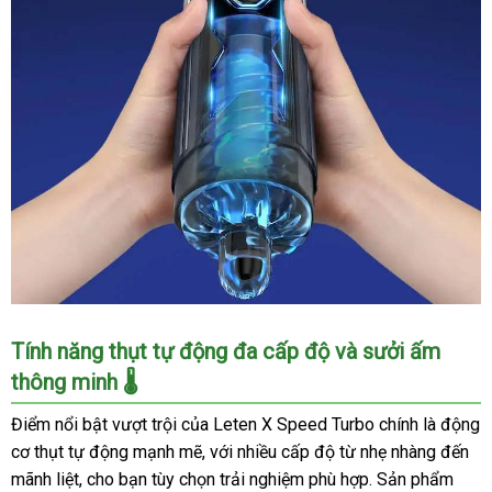
Leten
Tính năng thụt tự động đa cấp độ và sưởi ấm
X
thông minh 🌡️
Speed
Turbo
Điểm nổi bật vượt trội của Leten X Speed Turbo chính là động
Máy
cơ thụt tự động mạnh mẽ, với nhiều cấp độ từ nhẹ nhàng đến
Tự
mãnh liệt, cho bạn tùy chọn trải nghiệm phù hợp. Sản phẩm
Sướng