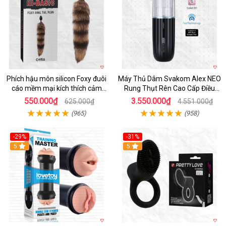
Phích hậu môn silicon Foxy đuôi
Máy Thủ Dâm Svakom Alex NEO
cáo mềm mại kích thích cảm
Rung Thụt Rên Cao Cấp Điều
giác mới
Khiển App
550.000₫
3.550.000₫
625.000₫
4.551.000₫
(965)
(958)
-29%
-31%
Hot
5
5