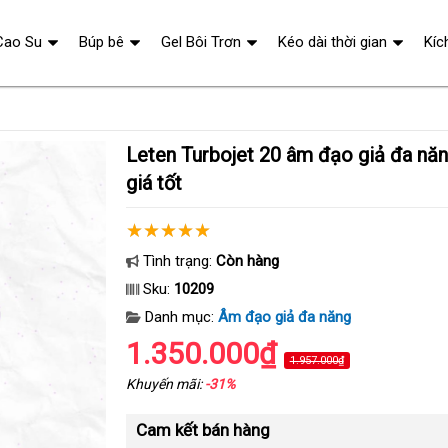
Cao Su
Búp bê
Gel Bôi Trơn
Kéo dài thời gian
Kíc
Leten Turbojet 20 âm đạo giả đa năng sướng mê ly
giá tốt
Tình trạng:
Còn hàng
Sku:
10209
Danh mục:
Âm đạo giả đa năng
1.350.000₫
1.957.000₫
Khuyến mãi:
-31%
Cam kết bán hàng