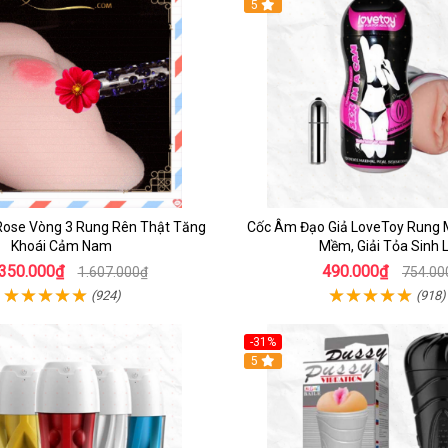
5
Rose Vòng 3 Rung Rên Thật Tăng
Cốc Âm Đạo Giả LoveToy Rung M
Khoái Cảm Nam
Mềm, Giải Tỏa Sinh 
.350.000₫
490.000₫
1.607.000₫
754.00
(924)
(918)
-31%
5