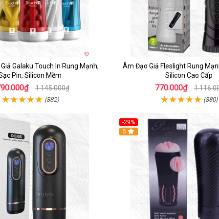
Giả Galaku Touch In Rung Mạnh,
Âm Đạo Giả Fleslight Rung Mạn
Sạc Pin, Silicon Mềm
Silicon Cao Cấp
790.000₫
770.000₫
1.145.000₫
1.116.0
(882)
(880)
-29%
5