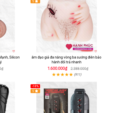
5
ạnh, Silicon
âm đạo giả đa năng vòng ba sướng điên bảo
Lý
hành đổi trả nhanh
1.600.000₫
0₫
2.388.000₫
(911)
-18%
5