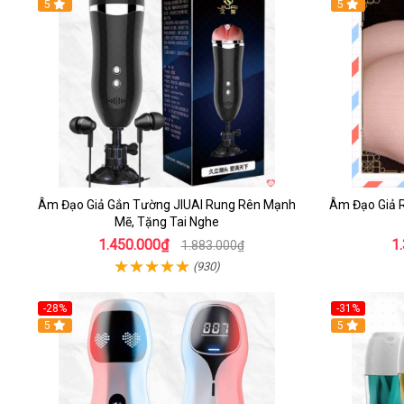
5
5
Âm Đạo Giả Gắn Tường JIUAI Rung Rên Mạnh
Âm Đạo Giả 
Mẽ, Tặng Tai Nghe
1.450.000₫
1
1.883.000₫
(930)
-28%
-31%
5
Hot
5