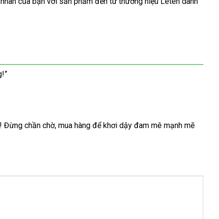
cá nhân của bạn với sản phẩm đến từ thương hiệu Leten danh
g!”
gày! Đừng chần chờ, mua hàng để khơi dậy đam mê mạnh mẽ