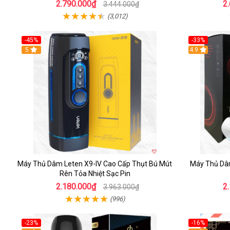
2.790.000₫
2
3.444.000₫
(3,012)
-45%
-33%
Hot
5
Hot
4.9
Máy Thủ Dâm Leten X9-IV Cao Cấp Thụt Bú Mút
Máy Thủ Dâ
Rên Tỏa Nhiệt Sạc Pin
2.180.000₫
2
3.963.000₫
(996)
-23%
-16%