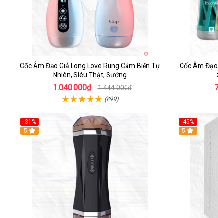
Cốc Âm Đạo Giả Long Love Rung Cảm Biến Tự
Cốc Âm Đạo 
Nhiên, Siêu Thật, Sướng
1.040.000₫
1.444.000₫
(899)
-31%
-45%
5
Hot
5