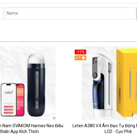
-12%
Hot
4.7
m Nam SVAKOM Hannes Neo Điều
Leten A380 V.4 Âm Đạo Tự Động
Khiển App Kích Thích
LCD - Cực Phê