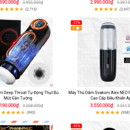
.690.000₫
2.990.000₫
3.955.000₫
3.397.
(2,715)
(2,657
-22%
5
m Deep Throat Tự Động Thụt Bú
Máy Thủ Dâm Svakom Alex NEO 
Mút Gắn Tường
Cao Cấp Điều Khiển A
.190.000₫
3.550.000₫
3.268.000₫
4.551.
(995)
(958)
-35%