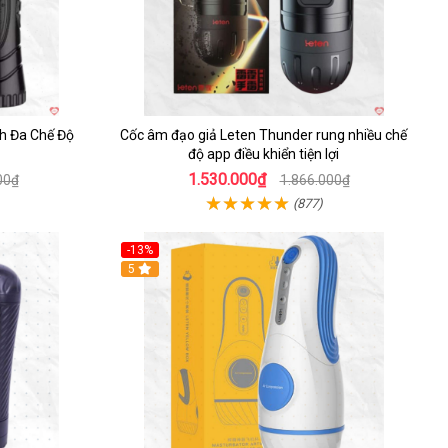
h Đa Chế Độ
Cốc âm đạo giả Leten Thunder rung nhiều chế
độ app điều khiển tiện lợi
1.530.000₫
00₫
1.866.000₫
(877)
-13%
5