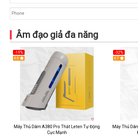
Âm đạo giả đa năng
-19%
-32%
Hot
4.8
Hot
4.7
Máy Thủ Dâm A380 Pro Thắt Leten Tự Động
Máy Thủ Dâ
Cực Mạnh