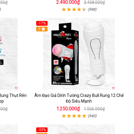
2.490.000₫
000₫
3.458.000₫
)
(998)
-17%
5
Rung Thụt Rên
Âm Đạo Giả Dính Tường Crazy Bull Rung 12 Chế
pp
Độ Siêu Mạnh
1.250.000₫
000₫
1.506.000₫
(940)
-33%