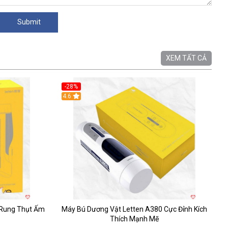
XEM TẤT CẢ
-28%
Hot
4.6
 Rung Thụt Ấm
Máy Bú Dương Vật Letten A380 Cực Đỉnh Kích
Thích Mạnh Mẽ