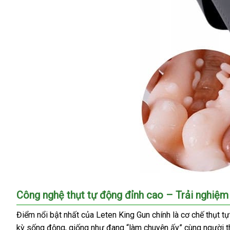
Leten
Công nghệ thụt tự động đỉnh cao – Trải nghiệm
King
Gun
Điểm nổi bật nhất của Leten King Gun chính là cơ chế thụt t
máy
kỳ sống động, giống như đang “làm chuyện ấy” cùng người thậ