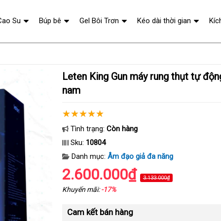
Cao Su
Búp bê
Gel Bôi Trơn
Kéo dài thời gian
Kíc
Leten King Gun máy rung thụt tự động siêu mạnh cho
nam
Tình trạng:
Còn hàng
Sku:
10804
Danh mục:
Âm đạo giả đa năng
2.600.000₫
3.133.000₫
Khuyến mãi:
-17%
Cam kết bán hàng