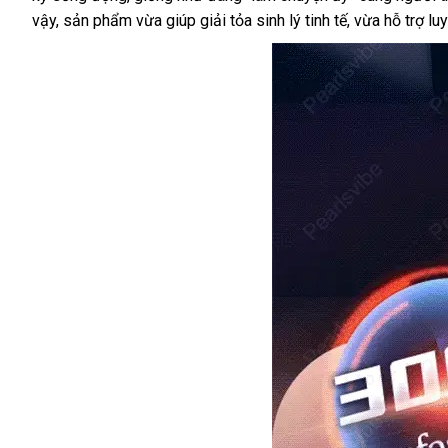
rung
vậy, sản phẩm vừa giúp giải tỏa sinh lý tinh tế, vừa hỗ trợ 
thụt
tự
động
siêu
mạnh
cho
nam