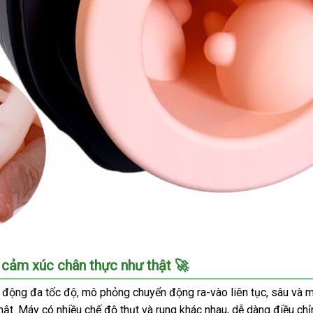
 cảm xúc chân thực như thật 🚀
ự động đa tốc độ, mô phỏng chuyển động ra-vào liên tục, sâu và m
t. Máy có nhiều chế độ thụt và rung khác nhau, dễ dàng điều chỉn