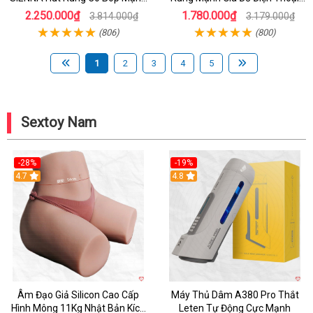
Mẽ Nam
Chính Hãng
2.250.000₫
1.780.000₫
3.814.000₫
3.179.000₫
(806)
(800)
1
2
3
4
5
Sextoy Nam
-28%
-19%
4.7
Hot
4.8
Âm Đạo Giả Silicon Cao Cấp
Máy Thủ Dâm A380 Pro Thắt
Hình Mông 11Kg Nhật Bản Kích
Leten Tự Động Cực Mạnh