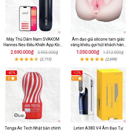
Máy Thủ Dâm Nam SVAKOM
Âm đạo giả silicone tam giác
Hannes Neo Điều Khiển App Kích
vàng khiêu gợi hút khách hàng
Thích
nam
2.690.000₫
1.050.000₫
3.955.000₫
1.312.000₫
(2,715)
(2,699)
-40%
-12%
Hot
5
Hot
4.7
Tenga Air Tech Nhật bản chính
Leten A380 V.4 Âm Đạo Tự