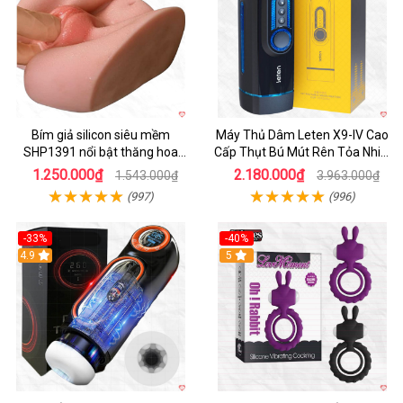
Bím giả silicon siêu mềm
Máy Thủ Dâm Leten X9-IV Cao
SHP1391 nổi bật thăng hoa
Cấp Thụt Bú Mút Rên Tỏa Nhiệt
hoàn hảo
Sạc Pin
1.250.000₫
2.180.000₫
1.543.000₫
3.963.000₫
(997)
(996)
-33%
-40%
Hot
4.9
5