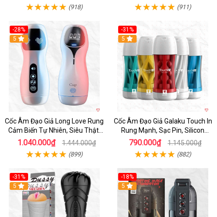
(918)
(911)
-28%
-31%
5
Hot
5
Cốc Âm Đạo Giả Long Love Rung
Cốc Âm Đạo Giả Galaku Touch In
Cảm Biến Tự Nhiên, Siêu Thật,
Rung Mạnh, Sạc Pin, Silicon
Sướng
Mềm
1.040.000₫
790.000₫
1.444.000₫
1.145.000₫
(899)
(882)
-31%
-18%
5
5