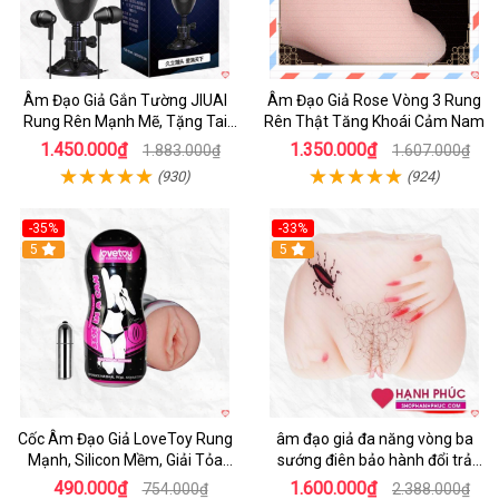
Âm Đạo Giả Gắn Tường JIUAI
Âm Đạo Giả Rose Vòng 3 Rung
Rung Rên Mạnh Mẽ, Tặng Tai
Rên Thật Tăng Khoái Cảm Nam
Nghe
1.450.000₫
1.350.000₫
1.883.000₫
1.607.000₫
(930)
(924)
-35%
-33%
5
5
Cốc Âm Đạo Giả LoveToy Rung
âm đạo giả đa năng vòng ba
Mạnh, Silicon Mềm, Giải Tỏa
sướng điên bảo hành đổi trả
Sinh Lý
nhanh
490.000₫
1.600.000₫
754.000₫
2.388.000₫