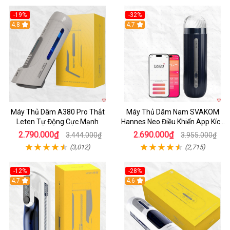
-19%
-32%
Hot
4.8
Hot
4.7
Máy Thủ Dâm A380 Pro Thắt
Máy Thủ Dâm Nam SVAKOM
Leten Tự Động Cực Mạnh
Hannes Neo Điều Khiển App Kích
Thích
2.790.000₫
2.690.000₫
3.444.000₫
3.955.000₫
(3,012)
(2,715)
-12%
-28%
Hot
4.7
Hot
4.6