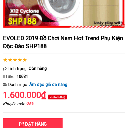
EVOLED 2019 Đồ Chơi Nam Hot Trend Phụ Kiện
Độc Đáo SHP188
Tình trạng:
Còn hàng
Sku:
10631
Danh mục:
Âm đạo giả đa năng
1.600.000₫
2.162.000₫
Khuyến mãi:
-26%
ĐẶT HÀNG