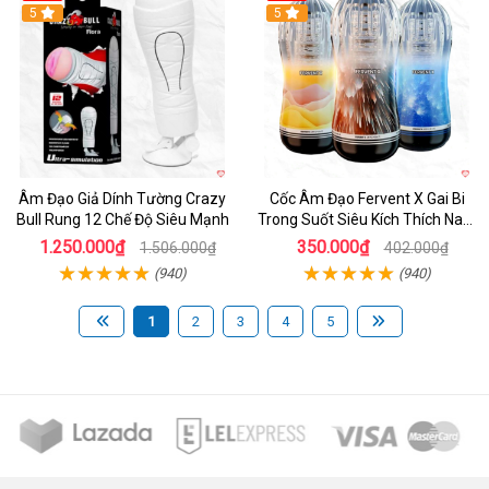
5
Hot
5
Âm Đạo Giả Dính Tường Crazy
Cốc Âm Đạo Fervent X Gai Bi
Bull Rung 12 Chế Độ Siêu Mạnh
Trong Suốt Siêu Kích Thích Nam
Giới
1.250.000₫
350.000₫
1.506.000₫
402.000₫
(940)
(940)
1
2
3
4
5