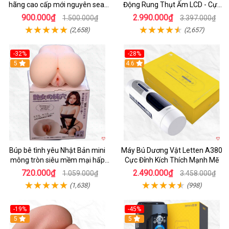
hãng cao cấp mới nguyên seal
Động Rung Thụt Ấm LCD - Cực
giá tốt
Phê
900.000₫
2.990.000₫
1.500.000₫
3.397.000₫
(2,658)
(2,657)
-32%
-28%
Hot
5
Hot
4.6
Búp bê tình yêu Nhật Bản mini
Máy Bú Dương Vật Letten A380
mông tròn siêu mềm mại hấp
Cực Đỉnh Kích Thích Mạnh Mẽ
dẫn
720.000₫
2.490.000₫
1.059.000₫
3.458.000₫
(1,638)
(998)
-19%
-45%
Hot
5
Hot
5