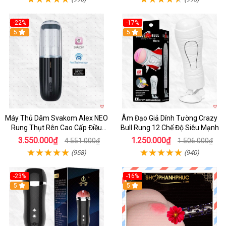
-22%
-17%
5
5
Máy Thủ Dâm Svakom Alex NEO
Âm Đạo Giả Dính Tường Crazy
Rung Thụt Rên Cao Cấp Điều
Bull Rung 12 Chế Độ Siêu Mạnh
Khiển App
3.550.000₫
1.250.000₫
4.551.000₫
1.506.000₫
(958)
(940)
-23%
-16%
5
5