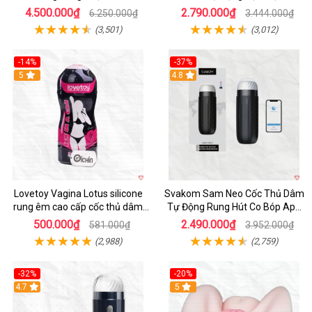
Thước Như Thật
4.500.000₫
2.790.000₫
6.250.000₫
3.444.000₫
(3,501)
(3,012)
-14%
-37%
Hot
5
4.8
Lovetoy Vagina Lotus silicone
Svakom Sam Neo Cốc Thủ Dâm
rung êm cao cấp cốc thủ dâm
Tự Động Rung Hút Co Bóp App
nam
Điều Khiển
500.000₫
2.490.000₫
581.000₫
3.952.000₫
(2,988)
(2,759)
-32%
-20%
Hot
4.7
Hot
5