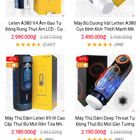
Leten A380 V.4 Âm Đạo Tự
Máy Bú Dương Vật Letten A380
Động Rung Thụt Ấm LCD - Cực
Cực Đỉnh Kích Thích Mạnh Mẽ
Phê
2.990.000₫
2.490.000₫
3.397.000₫
3.458.000₫
(2,657)
(998)
-45%
-33%
Hot
5
Hot
4.9
Máy Thủ Dâm Leten X9-IV Cao
Máy Thủ Dâm Deep Throat Tự
Cấp Thụt Bú Mút Rên Tỏa Nhiệt
Động Thụt Bú Mút Gắn Tường
Sạc Pin
2.180.000₫
2.190.000₫
3.963.000₫
3.268.000₫
(996)
(995)