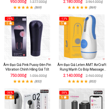
950.000₫
2.180.000₫
1.377.000₫
3.964.000₫
(869)
(869)
-29%
-13%
5
5
Âm Đạo Giả Pink Pussy Đèn Pin
Âm Đạo Giả Leten AMT AirCraft
Vibration Chính Hãng Giá Tốt
Rung Mạnh Co Bóp Massage
Êm Ái
750.000₫
2.140.000₫
1.056.000₫
2.460.000₫
(853)
(853)
-36%
-38%
Hot
5
Hot
5