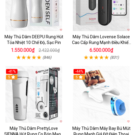
Máy Thủ Dâm DEEPU Rung Hút
Máy Thủ Dâm Lovense Solace
Tỏa Nhiệt 10 Chế Độ, Sạc Pin
Cao Cấp Rung Mạnh Điều Khiển
App
1.550.000₫
6.500.000₫
2.422.000₫
(846)
(831)
-41%
-44%
Hot
5
Hot
5
Máy Thủ Dâm PrettyLove
Máy Thủ Dâm Máy Bay Bú Mút
SIENNA Hút Rung Co Bóp Mạnh
Rung Mạnh Giá Đỡ Điện Thoại