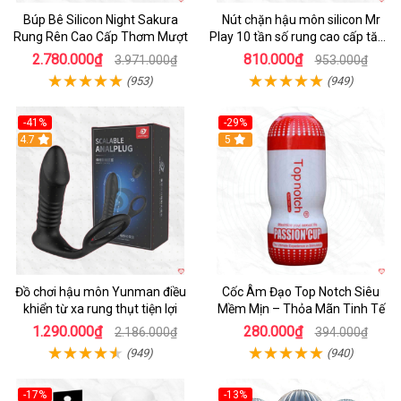
Búp Bê Silicon Night Sakura
Nút chặn hậu môn silicon Mr
Rung Rên Cao Cấp Thơm Mượt
Play 10 tần số rung cao cấp tăng
khoái cảm
2.780.000₫
810.000₫
3.971.000₫
953.000₫
(953)
(949)
-41%
-29%
Hot
4.7
5
Đồ chơi hậu môn Yunman điều
Cốc Âm Đạo Top Notch Siêu
khiển từ xa rung thụt tiện lợi
Mềm Mịn – Thỏa Mãn Tinh Tế
1.290.000₫
280.000₫
2.186.000₫
394.000₫
(949)
(940)
-17%
-13%