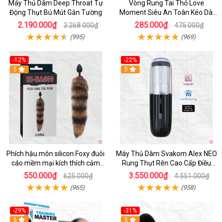
Máy Thủ Dâm Deep Throat Tự
Vòng Rung Tai Thỏ Love
Động Thụt Bú Mút Gắn Tường
Moment Siêu An Toàn Kéo Dài
Thời Gian
2.190.000₫
285.000₫
3.268.000₫
475.000₫
(995)
(969)
-12%
-22%
Hot
5
5
Phích hậu môn silicon Foxy đuôi
Máy Thủ Dâm Svakom Alex NEO
cáo mềm mại kích thích cảm
Rung Thụt Rên Cao Cấp Điều
giác mới
Khiển App
550.000₫
3.550.000₫
625.000₫
4.551.000₫
(965)
(958)
-29%
-31%
Hot
5
5