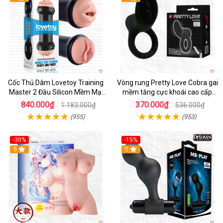
Cốc Thủ Dâm Lovetoy Training
Vòng rung Pretty Love Cobra gai
Master 2 Đầu Silicon Mềm Mại
mềm tăng cực khoái cao cấp
Tiện Lợi
chính hãng
840.000₫
370.000₫
1.183.000₫
536.000₫
(955)
(953)
-30%
-15%
Hot
5
Hot
5