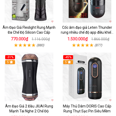
Âm Đạo Giả Fleslight Rung Mạnh
Cốc âm đạo giả Leten Thunder
Đa Chế Độ Silicon Cao Cấp
rung nhiều chế độ app điều khiển
tiện lợi
770.000₫
1.530.000₫
1.116.000₫
1.866.000₫
(880)
(877)
-31%
-45%
5
Hot
5
Âm Đạo Giả 2 Đầu JIUAI Rung
Máy Thủ Dâm DORIS Cao Cấp
Mạnh Tai Nghe 2 Chế Độ
Rung Thụt Sạc Pin Siêu Mềm