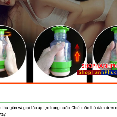
n thư giãn và giải tỏa áp lực trong nước. Chiếc cốc thủ dâm dướ
tay.