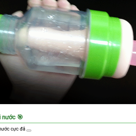
i nước 🎯
 nước cực đã