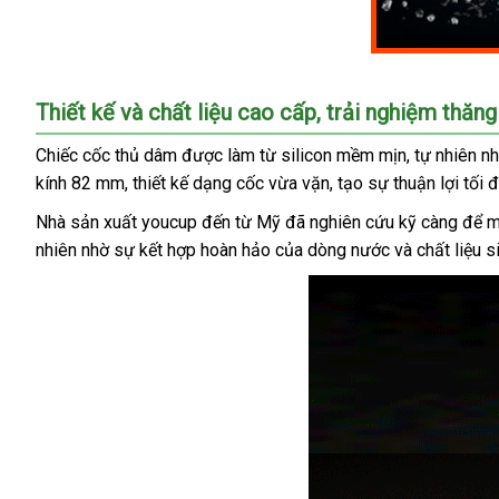
Đồ
Thiết kế và chất liệu cao cấp, trải nghiệm thăn
Chơi
Tình
Chiếc cốc thủ dâm được làm từ silicon mềm mịn, tự nhiên n
Dục
kính 82 mm, thiết kế dạng cốc vừa vặn, tạo sự thuận lợi tối đ
Nam
Máy
Nhà sản xuất youcup đến từ Mỹ đã nghiên cứu kỹ càng để mang
Thủ
nhiên nhờ sự kết hợp hoàn hảo của dòng nước và chất liệu s
Dâm
Dưới
Nước
Tự
Động