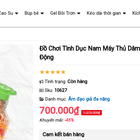
Cao Su
Búp bê
Gel Bôi Trơn
Kéo dài thời gian
Kíc
Đồ Chơi Tình Dục Nam Máy Thủ Dâm Dưới Nước Tự
Động
Tình trạng:
Còn hàng
Sku:
10627
Danh mục:
Âm đạo giả đa năng
700.000₫
1.273.000₫
Khuyến mãi:
-45%
Cam kết bán hàng