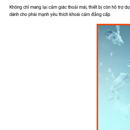
Nam
Máy
Không chỉ mang lại cảm giác thoải mái, thiết bị còn hỗ trợ d
Thủ
dành cho phái mạnh yêu thích khoái cảm đẳng cấp.
Dâm
Dưới
Nước
Tự
Động