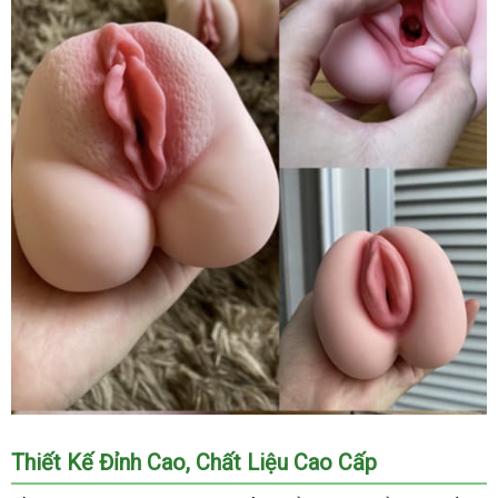
Đồ
Thiết Kế Đỉnh Cao, Chất Liệu Cao Cấp
Chơi
Tình