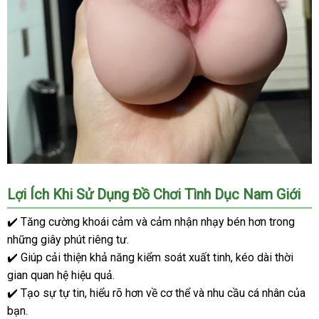
Kích
Thích
SHP1420
Đồ
Lợi Ích Khi Sử Dụng Đồ Chơi Tình Dục Nam Giới
Chơi
Tình
✔️ Tăng cường khoái cảm và cảm nhận nhạy bén hơn trong
Dục
những giây phút riêng tư.
Nam
✔️ Giúp cải thiện khả năng kiểm soát xuất tinh, kéo dài thời
Giới
gian quan hệ hiệu quả.
Tăng
✔️ Tạo sự tự tin, hiểu rõ hơn về cơ thể và nhu cầu cá nhân của
Phê
bạn.
Max