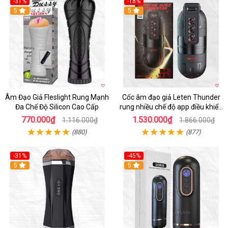
-31%
-18%
5
5
Âm Đạo Giả Fleslight Rung Mạnh
Cốc âm đạo giả Leten Thunder
Đa Chế Độ Silicon Cao Cấp
rung nhiều chế độ app điều khiển
tiện lợi
770.000₫
1.530.000₫
1.116.000₫
1.866.000₫
(880)
(877)
-31%
-45%
5
Hot
5