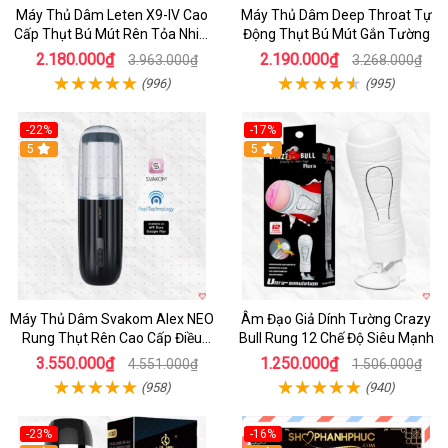
Máy Thủ Dâm Leten X9-IV Cao
Máy Thủ Dâm Deep Throat Tự
Cấp Thụt Bú Mút Rên Tỏa Nhiệt
Động Thụt Bú Mút Gắn Tường
Sạc Pin
2.180.000₫
2.190.000₫
3.963.000₫
3.268.000₫
(996)
(995)
-22%
-17%
5
5
Máy Thủ Dâm Svakom Alex NEO
Âm Đạo Giả Dính Tường Crazy
Rung Thụt Rên Cao Cấp Điều
Bull Rung 12 Chế Độ Siêu Mạnh
Khiển App
3.550.000₫
1.250.000₫
4.551.000₫
1.506.000₫
(958)
(940)
-23%
-16%