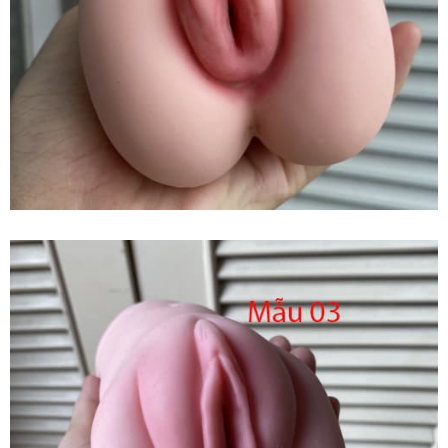
Thích
SHP1420
Đồ
Chơi
Tình
Dục
Nam
Giới
Tăng
Phê
Max
Kích