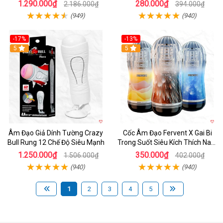
1.290.000₫
280.000₫
2.186.000₫
394.000₫
(949)
(940)
-17%
-13%
5
Hot
5
Âm Đạo Giả Dính Tường Crazy
Cốc Âm Đạo Fervent X Gai Bi
Bull Rung 12 Chế Độ Siêu Mạnh
Trong Suốt Siêu Kích Thích Nam
Giới
1.250.000₫
350.000₫
1.506.000₫
402.000₫
(940)
(940)
1
2
3
4
5