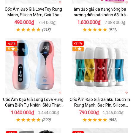
Cốc Âm Đạo Giả LoveToy Rung
âm đạo giả đa năng vòng ba
Mạnh, Silicon Mềm, Giải Tỏa
sướng điên bảo hành đổi trả
Sinh Lý
nhanh
490.000₫
1.600.000₫
754.000₫
2.388.000₫
(918)
(911)
-28%
-31%
5
Hot
5
Cốc Âm Đạo Giả Long Love Rung
Cốc Âm Đạo Giả Galaku Touch In
Cảm Biến Tự Nhiên, Siêu Thật,
Rung Mạnh, Sạc Pin, Silicon
Sướng
Mềm
1.040.000₫
790.000₫
1.444.000₫
1.145.000₫
(899)
(882)