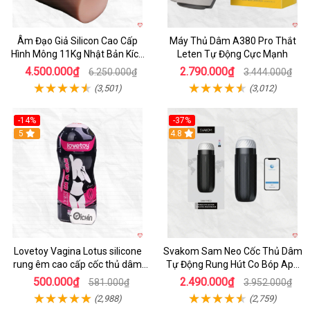
Âm Đạo Giả Silicon Cao Cấp
Máy Thủ Dâm A380 Pro Thắt
Hình Mông 11Kg Nhật Bản Kích
Leten Tự Động Cực Mạnh
Thước Như Thật
4.500.000₫
2.790.000₫
6.250.000₫
3.444.000₫
(3,501)
(3,012)
-14%
-37%
Hot
5
4.8
Lovetoy Vagina Lotus silicone
Svakom Sam Neo Cốc Thủ Dâm
rung êm cao cấp cốc thủ dâm
Tự Động Rung Hút Co Bóp App
nam
Điều Khiển
500.000₫
2.490.000₫
581.000₫
3.952.000₫
(2,988)
(2,759)