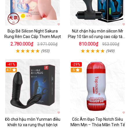
Búp Bê Silicon Night Sakura
Nút chặn hậu môn silicon Mr
Rung Rên Cao Cấp Thơm Mượt
Play 10 tần số rung cao cấp tăng
khoái cảm
2.780.000₫
810.000₫
3.971.000₫
953.000₫
(953)
(949)
-41%
-29%
Hot
4.7
5
Đồ chơi hậu môn Yunman điều
Cốc Âm Đạo Top Notch Siêu
khiển từ xa rung thụt tiện lợi
Mềm Mịn – Thỏa Mãn Tinh Tế