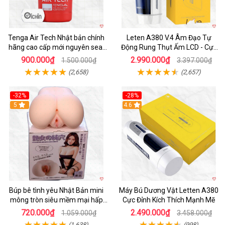
Tenga Air Tech Nhật bản chính
Leten A380 V.4 Âm Đạo Tự
hãng cao cấp mới nguyên seal
Động Rung Thụt Ấm LCD - Cực
giá tốt
Phê
900.000₫
2.990.000₫
1.500.000₫
3.397.000₫
(2,658)
(2,657)
-32%
-28%
Hot
5
Hot
4.6
Búp bê tình yêu Nhật Bản mini
Máy Bú Dương Vật Letten A380
mông tròn siêu mềm mại hấp
Cực Đỉnh Kích Thích Mạnh Mẽ
dẫn
720.000₫
2.490.000₫
1.059.000₫
3.458.000₫
(1,638)
(998)