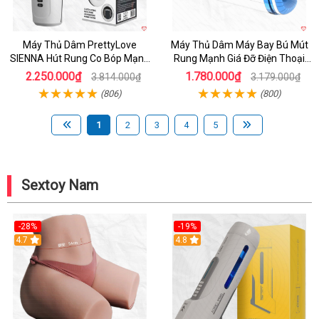
Máy Thủ Dâm PrettyLove
Máy Thủ Dâm Máy Bay Bú Mút
SIENNA Hút Rung Co Bóp Mạnh
Rung Mạnh Giá Đỡ Điện Thoại
Mẽ Nam
Chính Hãng
2.250.000₫
1.780.000₫
3.814.000₫
3.179.000₫
(806)
(800)
1
2
3
4
5
Sextoy Nam
-28%
-19%
4.7
Hot
4.8