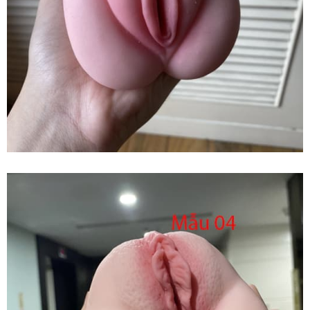
Thích
SHP1420
Đồ
Chơi
Tình
Dục
Nam
Giới
Tăng
Phê
Max