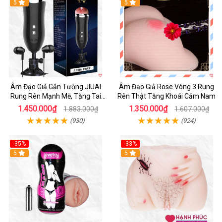
5
5
Âm Đạo Giả Gắn Tường JIUAI
Âm Đạo Giả Rose Vòng 3 Rung
Rung Rên Mạnh Mẽ, Tặng Tai
Rên Thật Tăng Khoái Cảm Nam
Nghe
1.450.000₫
1.350.000₫
1.883.000₫
1.607.000₫
(930)
(924)
-35%
-33%
5
5