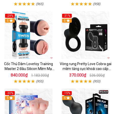
(965)
(958)
-29%
-31%
Hot
5
5
Cốc Thủ Dâm Lovetoy Training
Vòng rung Pretty Love Cobra gai
Master 2 Đầu Silicon Mềm Mại
mềm tăng cực khoái cao cấp
Tiện Lợi
chính hãng
840.000₫
370.000₫
1.183.000₫
536.000₫
(955)
(953)
-30%
-15%
Hot
5
Hot
5