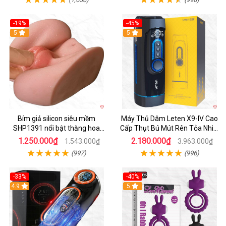
-19%
-45%
Hot
5
Hot
5
Bím giả silicon siêu mềm
Máy Thủ Dâm Leten X9-IV Cao
SHP1391 nổi bật thăng hoa
Cấp Thụt Bú Mút Rên Tỏa Nhiệt
hoàn hảo
Sạc Pin
1.250.000₫
2.180.000₫
1.543.000₫
3.963.000₫
(997)
(996)
-33%
-40%
Hot
4.9
5