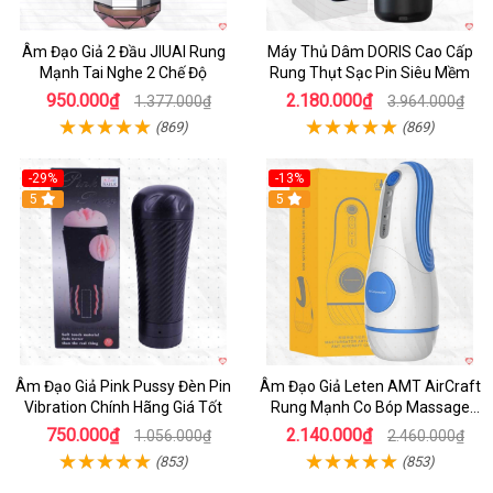
Âm Đạo Giả 2 Đầu JIUAI Rung
Máy Thủ Dâm DORIS Cao Cấp
Mạnh Tai Nghe 2 Chế Độ
Rung Thụt Sạc Pin Siêu Mềm
950.000₫
2.180.000₫
1.377.000₫
3.964.000₫
(869)
(869)
-29%
-13%
5
5
Âm Đạo Giả Pink Pussy Đèn Pin
Âm Đạo Giả Leten AMT AirCraft
Vibration Chính Hãng Giá Tốt
Rung Mạnh Co Bóp Massage
Êm Ái
750.000₫
2.140.000₫
1.056.000₫
2.460.000₫
(853)
(853)