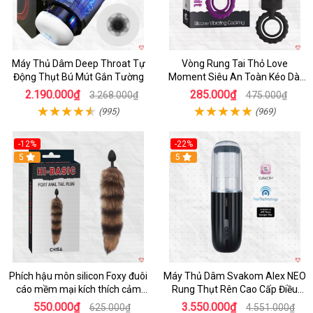
Máy Thủ Dâm Deep Throat Tự
Vòng Rung Tai Thỏ Love
Động Thụt Bú Mút Gắn Tường
Moment Siêu An Toàn Kéo Dài
Thời Gian
2.190.000₫
285.000₫
3.268.000₫
475.000₫
(995)
(969)
-12%
-22%
Hot
5
5
Phích hậu môn silicon Foxy đuôi
Máy Thủ Dâm Svakom Alex NEO
cáo mềm mại kích thích cảm
Rung Thụt Rên Cao Cấp Điều
giác mới
Khiển App
550.000₫
3.550.000₫
625.000₫
4.551.000₫