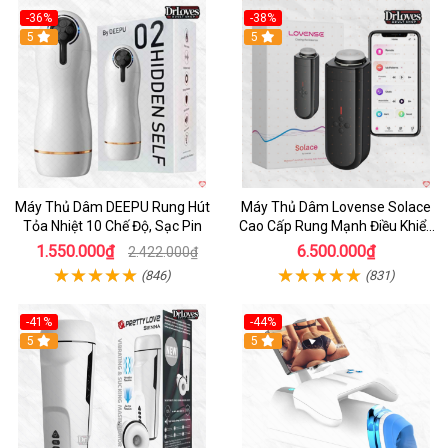
-36%
-38%
Hot
5
Hot
5
Máy Thủ Dâm DEEPU Rung Hút
Máy Thủ Dâm Lovense Solace
Tỏa Nhiệt 10 Chế Độ, Sạc Pin
Cao Cấp Rung Mạnh Điều Khiển
App
1.550.000₫
6.500.000₫
2.422.000₫
(846)
(831)
-41%
-44%
Hot
5
Hot
5