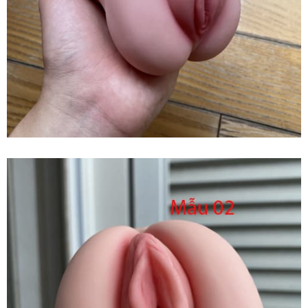
Đồ
Chơi
Tình
Dục
Nam
Giới
Tăng
Phê
Max
Kích