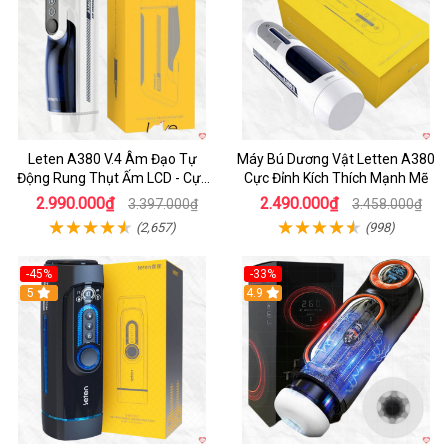
Leten A380 V.4 Âm Đạo Tự
Máy Bú Dương Vật Letten A380
Động Rung Thụt Ấm LCD - Cực
Cực Đỉnh Kích Thích Mạnh Mẽ
Phê
2.990.000₫
2.490.000₫
3.397.000₫
3.458.000₫
(2,657)
(998)
-45%
-33%
Hot
5
Hot
4.9