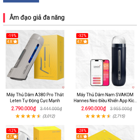
Âm đạo giả đa năng
-19%
-32%
Hot
4.8
Hot
4.7
Máy Thủ Dâm A380 Pro Thắt
Máy Thủ Dâm Nam SVAKOM
Leten Tự Động Cực Mạnh
Hannes Neo Điều Khiển App Kích
Thích
2.790.000₫
2.690.000₫
3.444.000₫
3.955.000₫
(3,012)
(2,715)
-12%
-28%
Hot
4.7
Hot
4.6