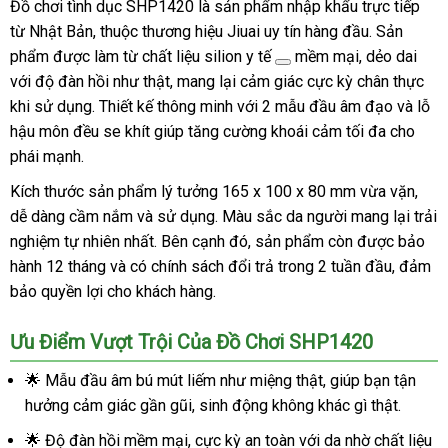
Đồ chơi tình dục SHP1420 là sản phẩm nhập khẩu trực tiếp
Dục
từ Nhật Bản, thuộc thương hiệu Jiuai uy tín hàng đầu. Sản
Nam
phẩm được làm từ
chất liệu silion y tế
mềm mại, dẻo dai
Giới
với độ đàn hồi như thật, mang lại cảm giác cực kỳ chân thực
Tăng
khi sử dụng. Thiết kế thông minh với 2 mẫu đầu âm đạo và lỗ
Phê
hậu môn đều se khít giúp tăng cường khoái cảm tối đa cho
Max
Kích
phái mạnh.
Thích
Kích thước sản phẩm lý tưởng 165 x 100 x 80 mm vừa vặn,
SHP1420
dễ dàng cầm nắm và sử dụng. Màu sắc da người mang lại trải
nghiệm tự nhiên nhất. Bên cạnh đó, sản phẩm còn được bảo
hành 12 tháng và có chính sách đổi trả trong 2 tuần đầu, đảm
bảo quyền lợi cho khách hàng.
Ưu Điểm Vượt Trội Của Đồ Chơi SHP1420
🌟 Mẫu đầu âm bú mút liếm như miệng thật, giúp bạn tận
hưởng cảm giác gần gũi, sinh động không khác gì thật.
🌟 Độ đàn hồi mềm mại, cực kỳ an toàn với da nhờ chất liệu