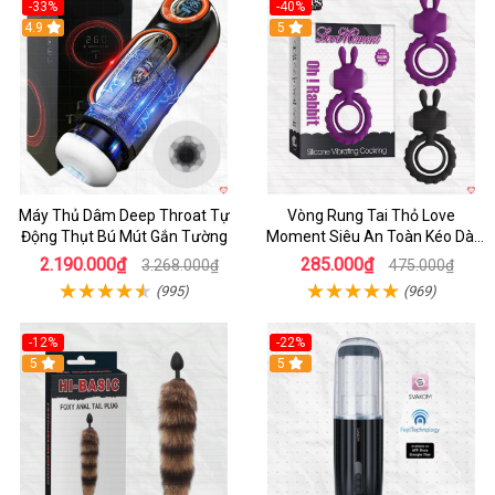
-33%
-40%
Hot
4.9
5
Máy Thủ Dâm Deep Throat Tự
Vòng Rung Tai Thỏ Love
Động Thụt Bú Mút Gắn Tường
Moment Siêu An Toàn Kéo Dài
Thời Gian
2.190.000₫
285.000₫
3.268.000₫
475.000₫
(995)
(969)
-12%
-22%
Hot
5
5