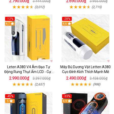
2.790.000₫
2.690.000₫
3.444.000₫
3.955.000₫
(3,012)
(2,715)
-12%
-28%
Hot
4.7
Hot
4.6
Leten A380 V.4 Âm Đạo Tự
Máy Bú Dương Vật Letten A380
Động Rung Thụt Ấm LCD - Cực
Cực Đỉnh Kích Thích Mạnh Mẽ
Phê
2.990.000₫
2.490.000₫
3.397.000₫
3.458.000₫
(2,657)
(998)
-45%
-33%
Hot
5
Hot
4.9