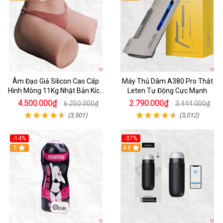
Âm Đạo Giả Silicon Cao Cấp
Máy Thủ Dâm A380 Pro Thắt
Hình Mông 11Kg Nhật Bản Kích
Leten Tự Động Cực Mạnh
Thước Như Thật
4.500.000₫
2.790.000₫
6.250.000₫
3.444.000₫
(3,501)
(3,012)
-14%
-37%
Hot
5
4.8