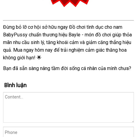
Đồ
Đừng bỏ lỡ cơ hội sở hữu ngay Đồ chơi tình dục cho nam
Chơi
BabyPussy chuẩn thương hiệu Bayle - món đồ chơi giúp thỏa
Tình
mãn nhu cầu sinh lý, tăng khoái cảm và giảm căng thẳng hiệu
Dục
quả. Mua ngay hôm nay để trải nghiệm cảm giác thăng hoa
Nam
không giới hạn! 🌟
BabyPussy
Bayle
Bạn đã sẵn sàng nâng tầm đời sống cá nhân của mình chưa?
Chính
Hãng
Bình luận
Cao
Cấp