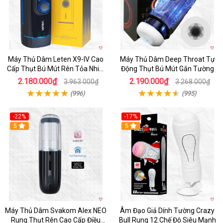
Máy Thủ Dâm Leten X9-IV Cao
Máy Thủ Dâm Deep Throat Tự
Cấp Thụt Bú Mút Rên Tỏa Nhiệt
Động Thụt Bú Mút Gắn Tường
Sạc Pin
2.180.000₫
2.190.000₫
3.963.000₫
3.268.000₫
(996)
(995)
-22%
-17%
5
5
Máy Thủ Dâm Svakom Alex NEO
Âm Đạo Giả Dính Tường Crazy
Rung Thụt Rên Cao Cấp Điều
Bull Rung 12 Chế Độ Siêu Mạnh