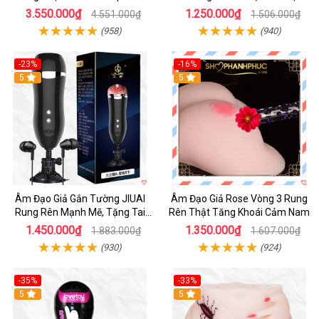
Khiển App
3.550.000₫
1.250.000₫
4.551.000₫
1.506.000₫
(958)
(940)
-23%
-16%
5
5
Âm Đạo Giả Gắn Tường JIUAI
Âm Đạo Giả Rose Vòng 3 Rung
Rung Rên Mạnh Mẽ, Tặng Tai
Rên Thật Tăng Khoái Cảm Nam
Nghe
1.450.000₫
1.350.000₫
1.883.000₫
1.607.000₫
(930)
(924)
-35%
-33%
5
5