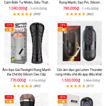
Cảm Biến Tự Nhiên, Siêu Thật,
Rung Mạnh, Sạc Pin, Silicon
Sướng
Mềm
1.040.000₫
790.000₫
1.444.000₫
1.145.000₫
(899)
(882)
-31%
-18%
5
5
Âm Đạo Giả Fleslight Rung Mạnh
Cốc âm đạo giả Leten Thunder
Đa Chế Độ Silicon Cao Cấp
rung nhiều chế độ app điều khiển
tiện lợi
770.000₫
1.530.000₫
1.116.000₫
1.866.000₫
(880)
(877)
-31%
-45%
5
Hot
5