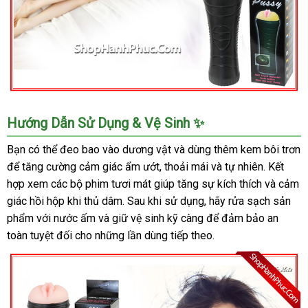
Đồ
Hướng Dẫn Sử Dụng & Vệ Sinh ✨
Chơi
Tình
Bạn có thể đeo bao vào dương vật và dùng thêm kem bôi trơn
Dục
để tăng cường cảm giác ẩm ướt, thoải mái và tự nhiên. Kết
Nam
hợp xem các bộ phim tươi mát giúp tăng sự kích thích và cảm
BabyPussy
giác hồi hộp khi thủ dâm. Sau khi sử dụng, hãy rửa sạch sản
Bayle
phẩm với nước ấm và giữ vệ sinh kỹ càng để đảm bảo an
Chính
toàn tuyệt đối cho những lần dùng tiếp theo.
Hãng
Cao
Cấp