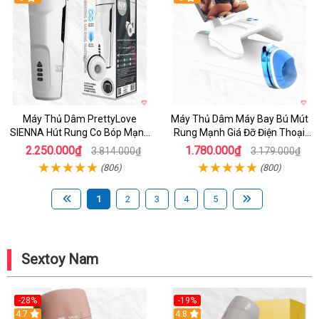
Máy Thủ Dâm PrettyLove
Máy Thủ Dâm Máy Bay Bú Mút
SIENNA Hút Rung Co Bóp Mạnh
Rung Mạnh Giá Đỡ Điện Thoại
Mẽ Nam
Chính Hãng
2.250.000₫
1.780.000₫
3.814.000₫
3.179.000₫
(806)
(800)
1
2
3
4
5
Sextoy Nam
-28%
-19%
4.7
Hot
4.8