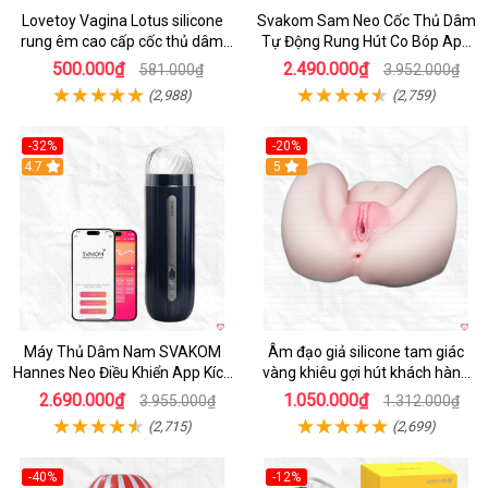
Lovetoy Vagina Lotus silicone
Svakom Sam Neo Cốc Thủ Dâm
rung êm cao cấp cốc thủ dâm
Tự Động Rung Hút Co Bóp App
nam
Điều Khiển
500.000₫
2.490.000₫
581.000₫
3.952.000₫
(2,988)
(2,759)
-32%
-20%
Hot
4.7
Hot
5
Máy Thủ Dâm Nam SVAKOM
Âm đạo giả silicone tam giác
Hannes Neo Điều Khiển App Kích
vàng khiêu gợi hút khách hàng
Thích
nam
2.690.000₫
1.050.000₫
3.955.000₫
1.312.000₫
(2,715)
(2,699)
-40%
-12%