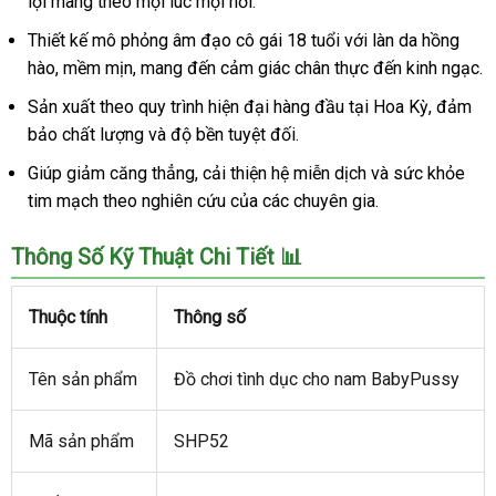
lợi mang theo mọi lúc mọi nơi.
Chính
Thiết kế mô phỏng âm đạo cô gái 18 tuổi với làn da hồng
Hãng
hào, mềm mịn, mang đến cảm giác chân thực đến kinh ngạc.
Cao
Cấp
Sản xuất theo quy trình hiện đại hàng đầu tại Hoa Kỳ, đảm
bảo chất lượng và độ bền tuyệt đối.
Giúp giảm căng thẳng, cải thiện hệ miễn dịch và sức khỏe
tim mạch theo nghiên cứu của các chuyên gia.
Thông Số Kỹ Thuật Chi Tiết 📊
Thuộc tính
Thông số
Tên sản phẩm
Đồ chơi tình dục cho nam BabyPussy
Mã sản phẩm
SHP52