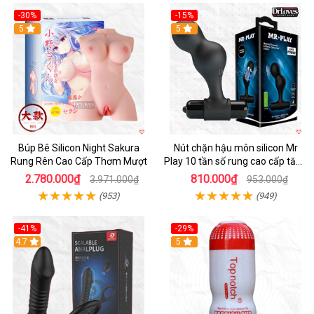
-30%
-15%
Hot
5
Hot
5
Búp Bê Silicon Night Sakura
Nút chặn hậu môn silicon Mr
Rung Rên Cao Cấp Thơm Mượt
Play 10 tần số rung cao cấp tăng
khoái cảm
2.780.000₫
810.000₫
3.971.000₫
953.000₫
(953)
(949)
-41%
-29%
Hot
4.7
5