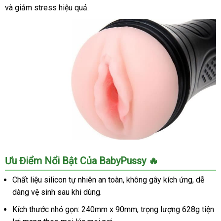
và giảm stress hiệu quả.
Đồ
Ưu Điểm Nổi Bật Của BabyPussy 🔥
Chơi
Tình
Chất liệu silicon tự nhiên an toàn, không gây kích ứng, dễ
Dục
dàng vệ sinh sau khi dùng.
Nam
BabyPussy
Kích thước nhỏ gọn: 240mm x 90mm, trọng lượng 628g tiện
Bayle