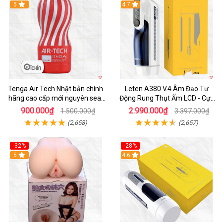
Hot
5
Hot
4.7
Tenga Air Tech Nhật bản chính
Leten A380 V.4 Âm Đạo Tự
hãng cao cấp mới nguyên seal
Động Rung Thụt Ấm LCD - Cực
giá tốt
Phê
900.000₫
2.990.000₫
1.500.000₫
3.397.000₫
(2,658)
(2,657)
-32%
-28%
Hot
5
Hot
4.6