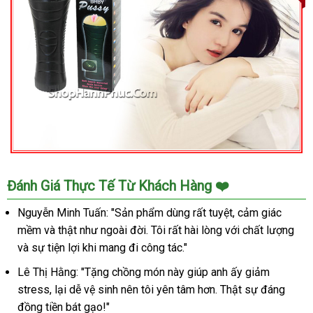
Đồ
Đánh Giá Thực Tế Từ Khách Hàng ❤️
Chơi
Tình
Nguyễn Minh Tuấn: "Sản phẩm dùng rất tuyệt, cảm giác
Dục
mềm và thật như ngoài đời. Tôi rất hài lòng với chất lượng
Nam
và sự tiện lợi khi mang đi công tác."
BabyPussy
Bayle
Lê Thị Hằng: "Tặng chồng món này giúp anh ấy giảm
Chính
stress, lại dễ vệ sinh nên tôi yên tâm hơn. Thật sự đáng
Hãng
đồng tiền bát gạo!"