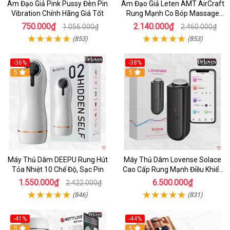
Âm Đạo Giả Pink Pussy Đèn Pin
Âm Đạo Giả Leten AMT AirCraft
Vibration Chính Hãng Giá Tốt
Rung Mạnh Co Bóp Massage
Êm Ái
750.000₫
2.140.000₫
1.056.000₫
2.460.000₫
(853)
(853)
-36%
-38%
Hot
5
Hot
5
Máy Thủ Dâm DEEPU Rung Hút
Máy Thủ Dâm Lovense Solace
Tỏa Nhiệt 10 Chế Độ, Sạc Pin
Cao Cấp Rung Mạnh Điều Khiển
App
1.550.000₫
6.500.000₫
2.422.000₫
(846)
(831)
-41%
-44%
Hot
5
Hot
5