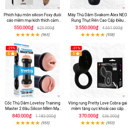
Phích hậu môn silicon Foxy đuôi
Máy Thủ Dâm Svakom Alex NEO
cáo mềm mại kích thích cảm
Rung Thụt Rên Cao Cấp Điều
giác mới
Khiển App
550.000₫
3.550.000₫
625.000₫
4.551.000₫
(965)
(958)
-29%
-31%
Hot
5
5
Cốc Thủ Dâm Lovetoy Training
Vòng rung Pretty Love Cobra gai
Master 2 Đầu Silicon Mềm Mại
mềm tăng cực khoái cao cấp
Tiện Lợi
chính hãng
840.000₫
370.000₫
1.183.000₫
536.000₫
(955)
(953)