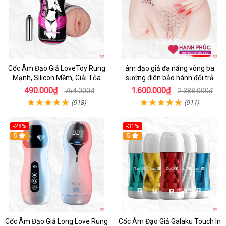
Cốc Âm Đạo Giả LoveToy Rung
âm đạo giả đa năng vòng ba
Mạnh, Silicon Mềm, Giải Tỏa
sướng điên bảo hành đổi trả
Sinh Lý
nhanh
490.000₫
1.600.000₫
754.000₫
2.388.000₫
(918)
(911)
-28%
-31%
5
Hot
5
Cốc Âm Đạo Giả Long Love Rung
Cốc Âm Đạo Giả Galaku Touch In