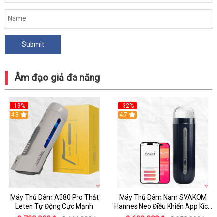
Âm đạo giả đa năng
-19%
-32%
Hot
4.8
Hot
4.7
Máy Thủ Dâm A380 Pro Thắt
Máy Thủ Dâm Nam SVAKOM
Leten Tự Động Cực Mạnh
Hannes Neo Điều Khiển App Kích
Thích