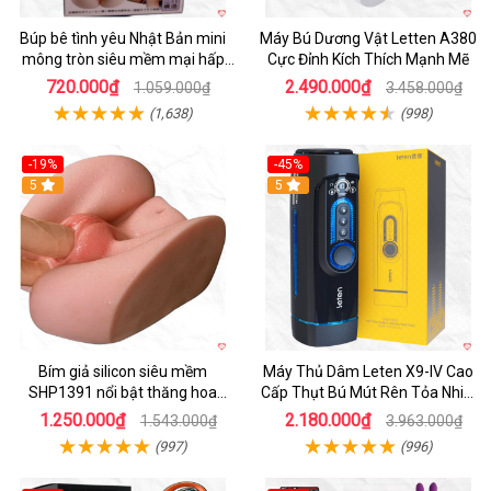
Búp bê tình yêu Nhật Bản mini
Máy Bú Dương Vật Letten A380
mông tròn siêu mềm mại hấp
Cực Đỉnh Kích Thích Mạnh Mẽ
dẫn
720.000₫
2.490.000₫
1.059.000₫
3.458.000₫
(1,638)
(998)
-19%
-45%
Hot
5
Hot
5
Bím giả silicon siêu mềm
Máy Thủ Dâm Leten X9-IV Cao
SHP1391 nổi bật thăng hoa
Cấp Thụt Bú Mút Rên Tỏa Nhiệt
hoàn hảo
Sạc Pin
1.250.000₫
2.180.000₫
1.543.000₫
3.963.000₫
(997)
(996)