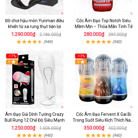
Đồ chơi hậu môn Yunman điều
Cốc Âm Đạo Top Notch Siêu
khiển từ xa rung thụt tiện lợi
Mềm Mịn – Thỏa Mãn Tinh Tế
1.290.000₫
280.000₫
2.186.000₫
394.000₫
(949)
(940)
-17%
-13%
5
Hot
5
Âm Đạo Giả Dính Tường Crazy
Cốc Âm Đạo Fervent X Gai Bi
Bull Rung 12 Chế Độ Siêu Mạnh
Trong Suốt Siêu Kích Thích Nam
Giới
1.250.000₫
350.000₫
1.506.000₫
402.000₫
(940)
(940)