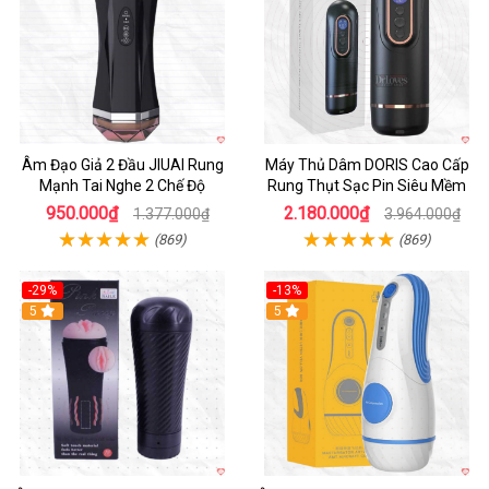
Âm Đạo Giả 2 Đầu JIUAI Rung
Máy Thủ Dâm DORIS Cao Cấp
Mạnh Tai Nghe 2 Chế Độ
Rung Thụt Sạc Pin Siêu Mềm
950.000₫
2.180.000₫
1.377.000₫
3.964.000₫
(869)
(869)
-29%
-13%
5
5