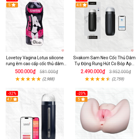
Hot
5
4.8
Lovetoy Vagina Lotus silicone
Svakom Sam Neo Cốc Thủ Dâm
rung êm cao cấp cốc thủ dâm
Tự Động Rung Hút Co Bóp App
nam
Điều Khiển
500.000₫
2.490.000₫
581.000₫
3.952.000₫
(2,988)
(2,759)
-32%
-20%
Hot
4.7
Hot
5