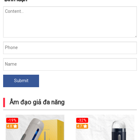
Âm đạo giả đa năng
-19%
-32%
Hot
4.8
Hot
4.7