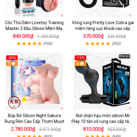
Cốc Thủ Dâm Lovetoy Training
Vòng rung Pretty Love Cobra gai
Master 2 Đầu Silicon Mềm Mại
mềm tăng cực khoái cao cấp
Tiện Lợi
chính hãng
840.000₫
370.000₫
1.183.000₫
536.000₫
(955)
(953)
-30%
-15%
Hot
5
Hot
5
Búp Bê Silicon Night Sakura
Nút chặn hậu môn silicon Mr
Rung Rên Cao Cấp Thơm Mượt
Play 10 tần số rung cao cấp tăng
khoái cảm
2.780.000₫
810.000₫
3.971.000₫
953.000₫
(953)
(949)