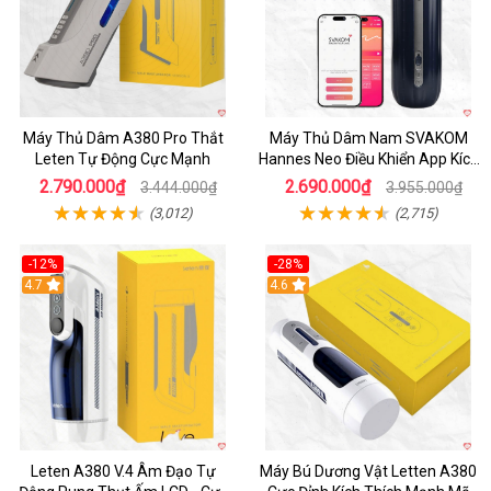
Máy Thủ Dâm A380 Pro Thắt
Máy Thủ Dâm Nam SVAKOM
Leten Tự Động Cực Mạnh
Hannes Neo Điều Khiển App Kích
Thích
2.790.000₫
2.690.000₫
3.444.000₫
3.955.000₫
(3,012)
(2,715)
-12%
-28%
Hot
4.7
Hot
4.6
Leten A380 V.4 Âm Đạo Tự
Máy Bú Dương Vật Letten A380