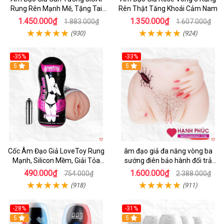
Rung Rên Mạnh Mẽ, Tặng Tai
Rên Thật Tăng Khoái Cảm Nam
Nghe
1.450.000₫
1.350.000₫
1.883.000₫
1.607.000₫
(930)
(924)
-35%
-33%
5
5
Cốc Âm Đạo Giả LoveToy Rung
âm đạo giả đa năng vòng ba
Mạnh, Silicon Mềm, Giải Tỏa
sướng điên bảo hành đổi trả
Sinh Lý
nhanh
490.000₫
1.600.000₫
754.000₫
2.388.000₫
(918)
(911)
-28%
-31%
5
Hot
5