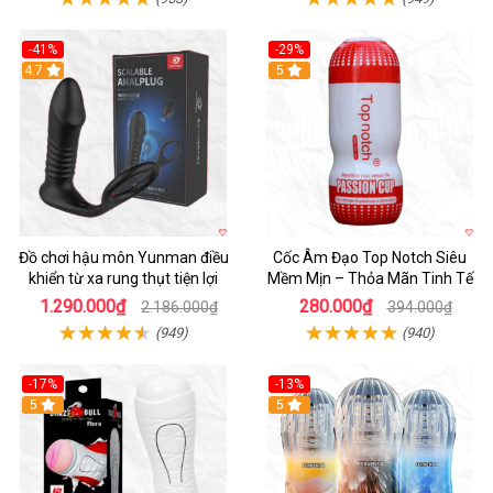
-41%
-29%
Hot
4.7
5
Đồ chơi hậu môn Yunman điều
Cốc Âm Đạo Top Notch Siêu
khiển từ xa rung thụt tiện lợi
Mềm Mịn – Thỏa Mãn Tinh Tế
1.290.000₫
280.000₫
2.186.000₫
394.000₫
(949)
(940)
-17%
-13%
5
Hot
5