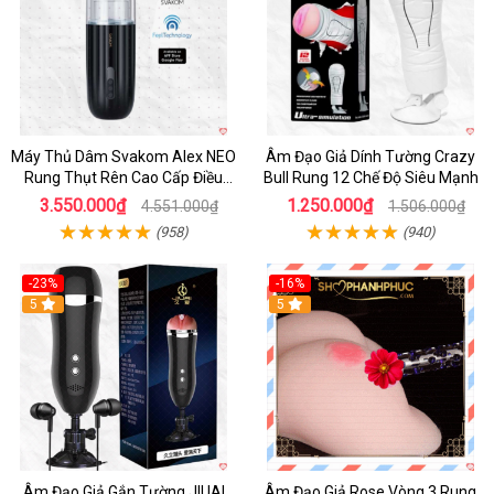
Máy Thủ Dâm Svakom Alex NEO
Âm Đạo Giả Dính Tường Crazy
Rung Thụt Rên Cao Cấp Điều
Bull Rung 12 Chế Độ Siêu Mạnh
Khiển App
3.550.000₫
1.250.000₫
4.551.000₫
1.506.000₫
(958)
(940)
-23%
-16%
5
5
Âm Đạo Giả Gắn Tường JIUAI
Âm Đạo Giả Rose Vòng 3 Rung