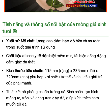
Đồ
Tính năng và thông số nổi bật của mông giả xinh
chơi
tươi 🎯
người
lớn
Xuất xứ Mỹ chất lượng cao
đảm bảo độ bền và an toàn
nam
trong suốt quá trình sử dụng.
kích
thích
Chất liệu silicon y tế đặc biệt
mềm mịn, tái hiện sống động
mông
cảm giác da thật.
giả
đẹp
Kích thước tiêu chuẩn:
115mm (rộng) x 235mm (dài) x
độ
220mm (cao) phù hợp với nhiều tư thế và nhu cầu giải trí
tuổi
của phái mạnh.
dậy
Thiết kế mô phỏng chuẩn tướng số Bình nhãn, tạo hình
thì
SHP792
mông to, tròn, và căng tràn đẫy đà, giúp kích thích ham
muốn tối đa.