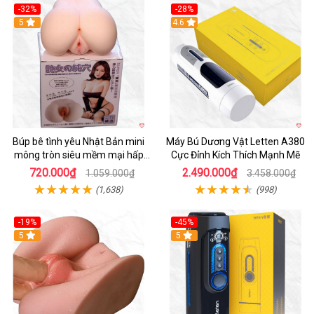
-32%
-28%
Hot
5
Hot
4.6
Búp bê tình yêu Nhật Bản mini
Máy Bú Dương Vật Letten A380
mông tròn siêu mềm mại hấp
Cực Đỉnh Kích Thích Mạnh Mẽ
dẫn
720.000₫
2.490.000₫
1.059.000₫
3.458.000₫
(1,638)
(998)
-19%
-45%
Hot
5
Hot
5