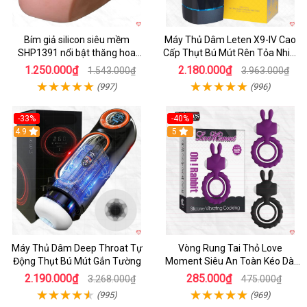
Bím giả silicon siêu mềm
Máy Thủ Dâm Leten X9-IV Cao
SHP1391 nổi bật thăng hoa
Cấp Thụt Bú Mút Rên Tỏa Nhiệt
hoàn hảo
Sạc Pin
1.250.000₫
2.180.000₫
1.543.000₫
3.963.000₫
(997)
(996)
-33%
-40%
Hot
4.9
5
Máy Thủ Dâm Deep Throat Tự
Vòng Rung Tai Thỏ Love
Động Thụt Bú Mút Gắn Tường
Moment Siêu An Toàn Kéo Dài
Thời Gian
2.190.000₫
285.000₫
3.268.000₫
475.000₫
(995)
(969)