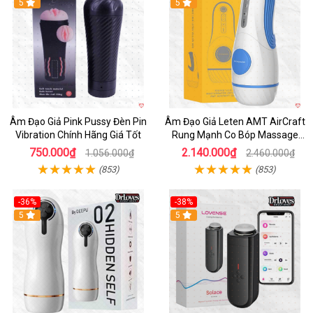
5
5
Âm Đạo Giả Pink Pussy Đèn Pin
Âm Đạo Giả Leten AMT AirCraft
Vibration Chính Hãng Giá Tốt
Rung Mạnh Co Bóp Massage
Êm Ái
750.000₫
2.140.000₫
1.056.000₫
2.460.000₫
(853)
(853)
-36%
-38%
Hot
5
Hot
5