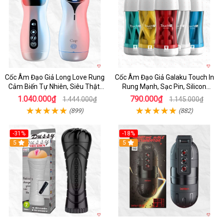
Cốc Âm Đạo Giả Long Love Rung
Cốc Âm Đạo Giả Galaku Touch In
Cảm Biến Tự Nhiên, Siêu Thật,
Rung Mạnh, Sạc Pin, Silicon
Sướng
Mềm
1.040.000₫
790.000₫
1.444.000₫
1.145.000₫
(899)
(882)
-31%
-18%
5
5