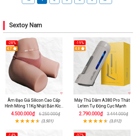
Sextoy Nam
-28%
-19%
4.7
Hot
4.8
Âm Đạo Giả Silicon Cao Cấp
Máy Thủ Dâm A380 Pro Thắt
Hình Mông 11Kg Nhật Bản Kích
Leten Tự Động Cực Mạnh
Thước Như Thật
4.500.000₫
2.790.000₫
6.250.000₫
3.444.000₫
(3,501)
(3,012)
-14%
-37%