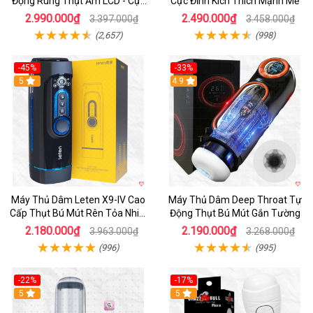
Động Rung Thụt Ấm LCD - Cực
Cực Đỉnh Kích Thích Mạnh Mẽ
Phê
2.990.000₫
2.490.000₫
3.397.000₫
3.458.000₫
(2,657)
(998)
-45%
-33%
Hot
5
Hot
4.9
Máy Thủ Dâm Leten X9-IV Cao
Máy Thủ Dâm Deep Throat Tự
Cấp Thụt Bú Mút Rên Tỏa Nhiệt
Động Thụt Bú Mút Gắn Tường
Sạc Pin
2.180.000₫
2.190.000₫
3.963.000₫
3.268.000₫
(996)
(995)
-22%
-17%
5
5