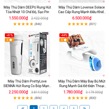
Máy Thủ Dâm DEEPU Rung Hút
Máy Thủ Dâm Lovense Solace
Tỏa Nhiệt 10 Chế Độ, Sạc Pin
Cao Cấp Rung Mạnh Điều Khiển
App
1.550.000₫
6.500.000₫
2.422.000₫
(846)
(831)
-41%
-44%
Hot
5
Hot
5
Máy Thủ Dâm PrettyLove
Máy Thủ Dâm Máy Bay Bú Mút
SIENNA Hút Rung Co Bóp Mạnh
Rung Mạnh Giá Đỡ Điện Thoại
Mẽ Nam
Chính Hãng
2.250.000₫
1.780.000₫
3.814.000₫
3.179.000₫
(806)
(800)
1
2
3
4
5