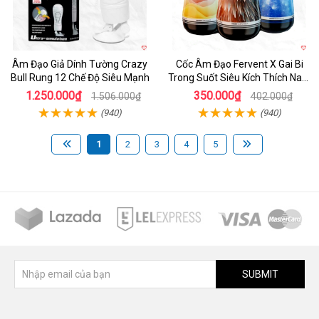
Âm Đạo Giả Dính Tường Crazy
Cốc Âm Đạo Fervent X Gai Bi
Bull Rung 12 Chế Độ Siêu Mạnh
Trong Suốt Siêu Kích Thích Nam
Giới
1.250.000₫
350.000₫
1.506.000₫
402.000₫
(940)
(940)
1
2
3
4
5
SUBMIT