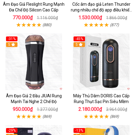
Âm Đạo Giả Fleslight Rung Mạnh
Cốc âm đạo giả Leten Thunder
Đa Chế Độ Silicon Cao Cấp
rung nhiều chế độ app điều khiển
tiện lợi
770.000₫
1.530.000₫
1.116.000₫
1.866.000₫
(880)
(877)
-31%
-45%
5
Hot
5
Âm Đạo Giả 2 Đầu JIUAI Rung
Máy Thủ Dâm DORIS Cao Cấp
Mạnh Tai Nghe 2 Chế Độ
Rung Thụt Sạc Pin Siêu Mềm
950.000₫
2.180.000₫
1.377.000₫
3.964.000₫
(869)
(869)
-29%
-13%