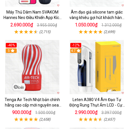
Máy Thủ Dâm Nam SVAKOM
Âm đạo giả silicone tam giác
Hannes Neo Điều Khiển App Kích
vàng khiêu gợi hút khách hàng
Thích
nam
2.690.000₫
1.050.000₫
3.955.000₫
1.312.000₫
(2,715)
(2,699)
-40%
-12%
Hot
5
Hot
4.7
Tenga Air Tech Nhật bản chính
Leten A380 V.4 Âm Đạo Tự
hãng cao cấp mới nguyên seal
Động Rung Thụt Ấm LCD - Cực
giá tốt
Phê
900.000₫
2.990.000₫
1.500.000₫
3.397.000₫
(2,658)
(2,657)