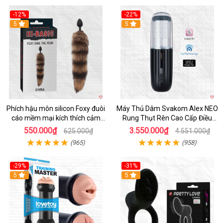
-12%
-22%
Hot
5
5
Phích hậu môn silicon Foxy đuôi
Máy Thủ Dâm Svakom Alex NEO
cáo mềm mại kích thích cảm
Rung Thụt Rên Cao Cấp Điều
giác mới
Khiển App
550.000₫
3.550.000₫
625.000₫
4.551.000₫
(965)
(958)
-29%
-31%
Hot
5
5