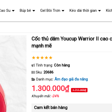
Cao Su
Búp bê
Gel Bôi Trơn
Kéo dài thời gian
Kíc
Cốc thủ dâm Youcup Warrior II cao cấp máy rung
mạnh mẽ
Tình trạng:
Còn hàng
Sku:
20686
Danh mục:
Âm đạo giả đa năng
1.300.000₫
1.711.000₫
Khuyến mãi:
-24%
Cam kết bán hàng