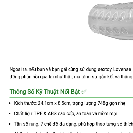
Khiển
App
Đa
Cực
Kích
Ngoài ra, nếu bạn và bạn gái cùng sử dụng sextoy Lovense
Cốc
động phản hồi qua lại như thật, gia tăng sự gắn kết và thăn
Thủ
Dâm
Tự
Thông Số Kỹ Thuật Nổi Bật ✅
Động
Max
Kích thước: 24.1cm x 8.5cm, trọng lượng 748g gọn nhẹ
2
Chất liệu: TPE & ABS cao cấp, an toàn và mềm mại
Lovense
Điều
Tần số rung: 7 chế độ đa dạng, phù hợp theo từng sở thíc
Khiển