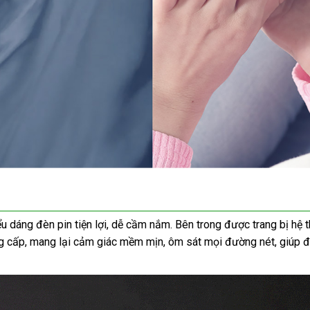
 dáng đèn pin tiện lợi, dễ cầm nắm. Bên trong được trang bị hệ 
g cấp, mang lại cảm giác mềm mịn, ôm sát mọi đường nét, giúp đấ