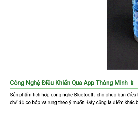
Cốc
Công Nghệ Điều Khiển Qua App Thông Minh 📱
Thủ
Dâm
Sản phẩm tích hợp công nghệ Bluetooth, cho phép bạn điều k
Tự
chế độ co bóp và rung theo ý muốn. Đây cũng là điểm khác bi
Động
Max
2
Lovense
Điều