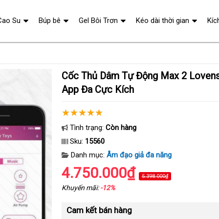
Cao Su
Búp bê
Gel Bôi Trơn
Kéo dài thời gian
Kíc
Cốc Thủ Dâm Tự Động Max 2 Lovense Điều Khiển
App Đa Cực Kích
Tình trạng:
Còn hàng
Sku:
15560
Danh mục:
Âm đạo giả đa năng
4.750.000₫
5.398.000₫
Khuyến mãi:
-12%
Cam kết bán hàng