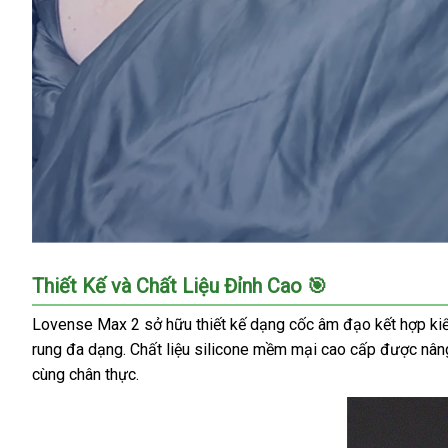
Cốc
Thiết Kế và Chất Liệu Đỉnh Cao 🎯
Thủ
Dâm
Lovense Max 2 sở hữu thiết kế dạng cốc âm đạo kết hợp kiểu
Tự
rung đa dạng. Chất liệu silicone mềm mại cao cấp được nân
Động
cùng chân thực.
Max
2
Lovense