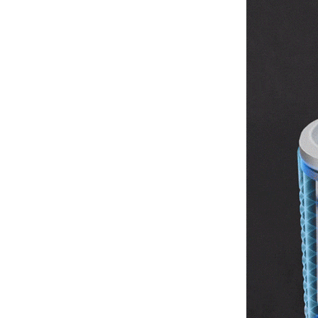
Điều
Khiển
App
Đa
Cực
Kích