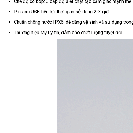
Chế độ co bóp: 3 cấp độ siết chặt tạo cảm giác mạnh mẽ
App
Đa
Pin sạc USB tiện lợi, thời gian sử dụng 2-3 giờ
Cực
Kích
Chuẩn chống nước IPX6, dễ dàng vệ sinh và sử dụng tron
Thương hiệu Mỹ uy tín, đảm bảo chất lượng tuyệt đối