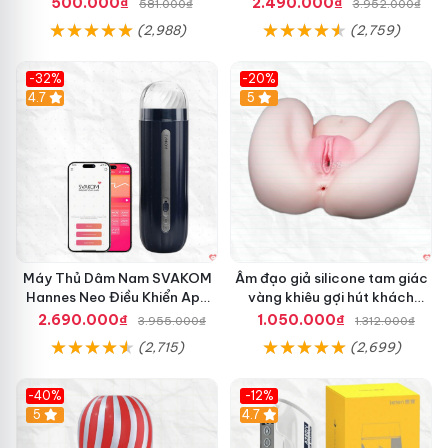
500.000₫
2.490.000₫
581.000₫
3.952.000₫
(2,988)
(2,759)
-32%
-20%
Hot
4.7
Hot
5
Máy Thủ Dâm Nam SVAKOM
Âm đạo giả silicone tam giác
Hannes Neo Điều Khiển App
vàng khiêu gợi hút khách
Kích Thích
hàng nam
2.690.000₫
1.050.000₫
3.955.000₫
1.312.000₫
(2,715)
(2,699)
-40%
-12%
Hot
5
Hot
4.7