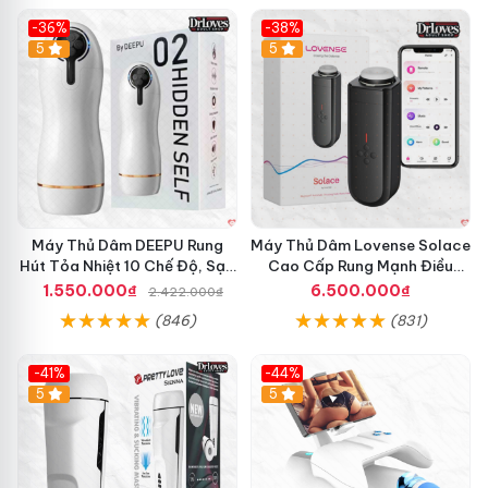
-36%
-38%
Hot
5
Hot
5
Máy Thủ Dâm DEEPU Rung
Máy Thủ Dâm Lovense Solace
Hút Tỏa Nhiệt 10 Chế Độ, Sạc
Cao Cấp Rung Mạnh Điều
Pin
Khiển App
1.550.000₫
6.500.000₫
2.422.000₫
(846)
(831)
-41%
-44%
Hot
5
Hot
5