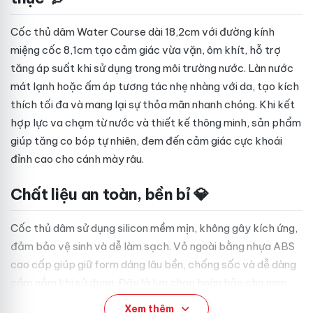
Cốc thủ dâm Water Course dài 18,2cm với đường kính
miệng cốc 8,1cm tạo cảm giác vừa vặn, ôm khít, hỗ trợ
tăng áp suất khi sử dụng trong môi trường nước. Làn nước
mát lạnh hoặc ấm áp tương tác nhẹ nhàng với da, tạo kích
thích tối đa và mang lại sự thỏa mãn nhanh chóng. Khi kết
hợp lực va chạm từ nước và thiết kế thông minh, sản phẩm
giúp tăng co bóp tự nhiên, đem đến cảm giác cực khoái
đỉnh cao cho cánh mày râu.
Chất liệu an toàn, bền bỉ 💎
Cốc thủ dâm sử dụng silicon mềm mịn, không gây kích ứng,
đảm bảo vệ sinh và dễ làm sạch. Vỏ ngoài bằng nhựa ABS
cao cấp giúp giữ form dáng lâu bền, chống sốc và dễ dàng
cầm nắm khi sử dụng. Đây là lựa chọn hoàn hảo cho nam
giới muốn có công cụ hỗ trợ sinh lý cao cấp, bền bỉ và thân
Xem thêm