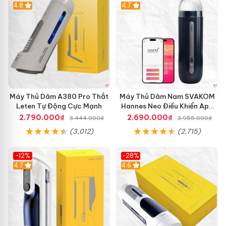
Hot
4.8
Hot
4.7
Máy Thủ Dâm A380 Pro Thắt
Máy Thủ Dâm Nam SVAKOM
Leten Tự Động Cực Mạnh
Hannes Neo Điều Khiển App
Kích Thích
2.790.000₫
2.690.000₫
3.444.000₫
3.955.000₫
(3,012)
(2,715)
-12%
-28%
Hot
4.7
Hot
4.6
C