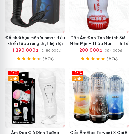
Đồ chơi hậu môn Yunman điều
Cốc Âm Đạo Top Notch Siêu
khiển từ xa rung thụt tiện lợi
Mềm Mịn – Thỏa Mãn Tinh Tế
1.290.000₫
280.000₫
2.186.000₫
394.000₫
(949)
(940)
-17%
-13%
5
Hot
5
Âm Đạo Giả Dính Tường
Cốc Âm Đạo Fervent X Gai Bi