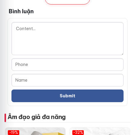
thiện với da.
Bình luận
Thông số kỹ thuật nổi bật 📏
Chiều dài: 18,2 cm – chiều dài tối ưu cho cảm giác trọn
vẹn.
Đường kính miệng cốc: 8,1 cm – vừa vặn và thích hợp
cho nam giới.
Chất liệu: silicon cao cấp bên trong, nhựa ABS bền
ngoài.
Sử dụng: Thích hợp cho mọi đối tượng nam giới cần giải
tỏa sinh lý.
Hãng sản xuất: Youcup, nhập khẩu chính hãng từ Hồng
Âm đạo giả đa năng
Kông.
-19%
-32%