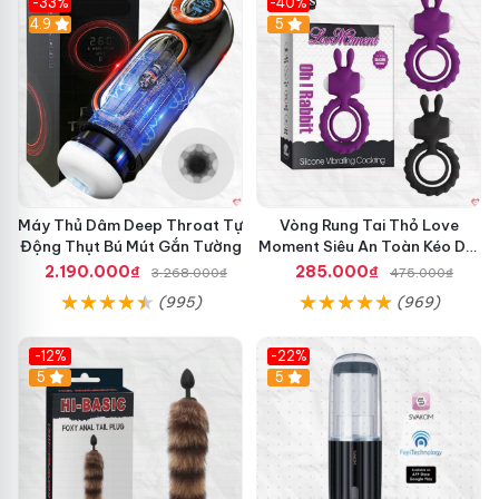
-33%
-40%
Hot
4.9
5
Máy Thủ Dâm Deep Throat Tự
Vòng Rung Tai Thỏ Love
Động Thụt Bú Mút Gắn Tường
Moment Siêu An Toàn Kéo Dài
Thời Gian
2.190.000₫
285.000₫
3.268.000₫
475.000₫
(995)
(969)
-12%
-22%
Hot
5
5