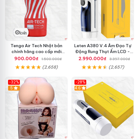
Tenga Air Tech Nhật bản
Leten A380 V.4 Âm Đạo Tự
chính hãng cao cấp mới
Động Rung Thụt Ấm LCD -
nguyên seal giá tốt
Cực Phê
900.000₫
2.990.000₫
1.500.000₫
3.397.000₫
(2,658)
(2,657)
-32%
-28%
Hot
5
Hot
4.6