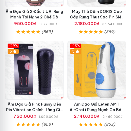
Âm Đạo Giả 2 Đầu JIUAI Rung
Máy Thủ Dâm DORIS Cao
Mạnh Tai Nghe 2 Chế Độ
Cấp Rung Thụt Sạc Pin Siêu
Mềm
950.000₫
2.180.000₫
1.377.000₫
3.964.000₫
(869)
(869)
-29%
-13%
5
5
Âm Đạo Giả Pink Pussy Đèn
Âm Đạo Giả Leten AMT
Pin Vibration Chính Hãng Giá
AirCraft Rung Mạnh Co Bóp
Tốt
Massage Êm Ái
750.000₫
2.140.000₫
1.056.000₫
2.460.000₫
(853)
(853)