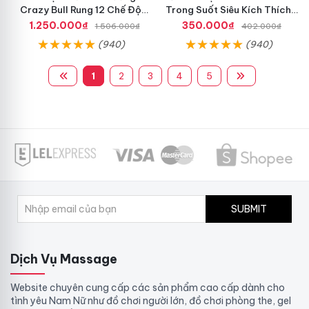
Crazy Bull Rung 12 Chế Độ
Trong Suốt Siêu Kích Thích
Siêu Mạnh
Nam Giới
1.250.000₫
350.000₫
1.506.000₫
402.000₫
(940)
(940)
1
2
3
4
5
SUBMIT
Dịch Vụ Massage
Website chuyên cung cấp các sản phẩm cao cấp dành cho
tình yêu Nam Nữ như đồ chơi người lớn, đồ chơi phòng the, gel