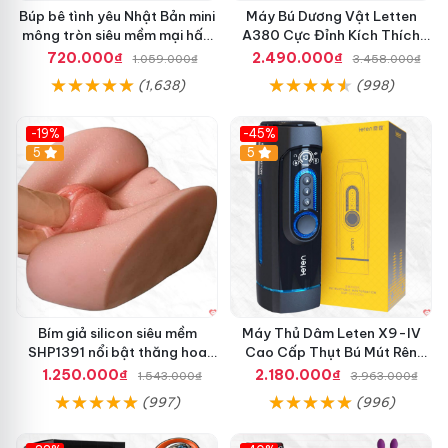
Búp bê tình yêu Nhật Bản mini
Máy Bú Dương Vật Letten
mông tròn siêu mềm mại hấp
A380 Cực Đỉnh Kích Thích
dẫn
Mạnh Mẽ
720.000₫
2.490.000₫
1.059.000₫
3.458.000₫
(1,638)
(998)
-19%
-45%
Hot
5
Hot
5
Bím giả silicon siêu mềm
Máy Thủ Dâm Leten X9-IV
SHP1391 nổi bật thăng hoa
Cao Cấp Thụt Bú Mút Rên
hoàn hảo
Tỏa Nhiệt Sạc Pin
1.250.000₫
2.180.000₫
1.543.000₫
3.963.000₫
(997)
(996)