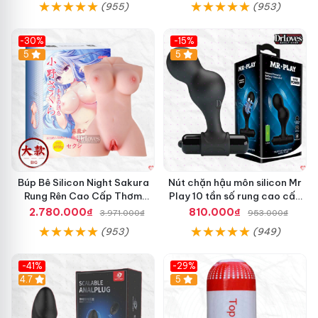
(955)
(953)
-30%
-15%
Hot
5
Hot
5
Búp Bê Silicon Night Sakura
Nút chặn hậu môn silicon Mr
Rung Rên Cao Cấp Thơm
Play 10 tần số rung cao cấp
Mượt
tăng khoái cảm
2.780.000₫
810.000₫
3.971.000₫
953.000₫
(953)
(949)
-41%
-29%
Hot
4.7
5