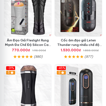
Âm Đạo Giả Fleslight Rung
Cốc âm đạo giả Leten
Mạnh Đa Chế Độ Silicon Cao
Thunder rung nhiều chế độ
Cấp
app điều khiển tiện lợi
770.000₫
1.530.000₫
1.116.000₫
1.866.000₫
(880)
(877)
-31%
-45%
5
Hot
5