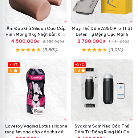
Âm Đạo Giả Silicon Cao Cấp
Máy Thủ Dâm A380 Pro Thắt
Hình Mông 11Kg Nhật Bản Kích
Leten Tự Động Cực Mạnh
Thước Như Thật
4.500.000₫
2.790.000₫
6.250.000₫
3.444.000₫
(3,501)
(3,012)
-14%
-37%
Hot
5
4.8
Lovetoy Vagina Lotus silicone
Svakom Sam Neo Cốc Thủ
rung êm cao cấp cốc thủ dâm
Dâm Tự Động Rung Hút Co
nam
Bóp App Điều Khiển