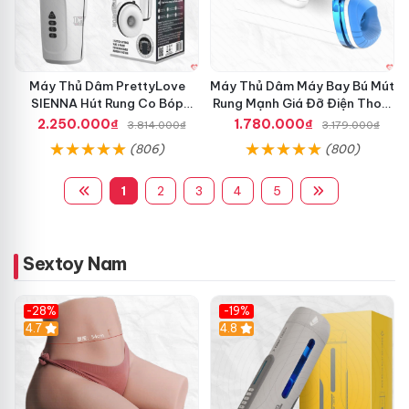
Máy Thủ Dâm PrettyLove
Máy Thủ Dâm Máy Bay Bú Mút
SIENNA Hút Rung Co Bóp
Rung Mạnh Giá Đỡ Điện Thoại
Mạnh Mẽ Nam
Chính Hãng
2.250.000₫
1.780.000₫
3.814.000₫
3.179.000₫
(806)
(800)
1
2
3
4
5
Sextoy Nam
-28%
-19%
4.7
Hot
4.8