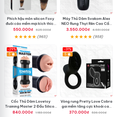
Phích hậu môn silicon Foxy
Máy Thủ Dâm Svakom Alex
đuôi cáo mềm mại kích thích
NEO Rung Thụt Rên Cao Cấp
cảm giác mới
Điều Khiển App
550.000₫
3.550.000₫
625.000₫
4.551.000₫
(965)
(958)
-29%
-31%
Hot
5
5
Cốc Thủ Dâm Lovetoy
Vòng rung Pretty Love Cobra
Training Master 2 Đầu Silicon
gai mềm tăng cực khoái cao
Mềm Mại Tiện Lợi
cấp chính hãng
840.000₫
370.000₫
1.183.000₫
536.000₫