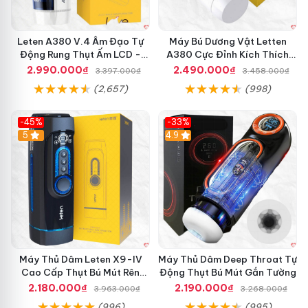
ố
c
t
Leten A380 V.4 Âm Đạo Tự
Máy Bú Dương Vật Letten
h
Động Rung Thụt Ấm LCD -
A380 Cực Đỉnh Kích Thích
ủ
Cực Phê
Mạnh Mẽ
2.990.000₫
2.490.000₫
3.397.000₫
3.458.000₫
d
â
(2,657)
(998)
m
n
-45%
-33%
ư
Hot
5
Hot
4.9
ớ
c
c
a
o
c
ấ
p
b
ề
Máy Thủ Dâm Leten X9-IV
Máy Thủ Dâm Deep Throat Tự
n
Cao Cấp Thụt Bú Mút Rên
Động Thụt Bú Mút Gắn Tường
đ
Tỏa Nhiệt Sạc Pin
2.180.000₫
2.190.000₫
3.963.000₫
3.268.000₫
ẹ
(996)
(995)
p