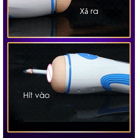
Cực
Phê
AD33H