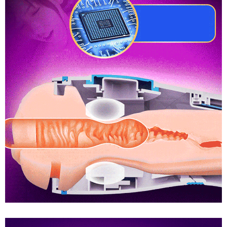
Dâm
Nữ
Rung
Tự
Động
Co
Bóp
Cực
Phê
AD33H
Cốc