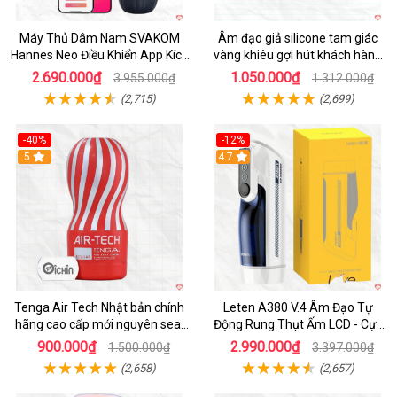
Máy Thủ Dâm Nam SVAKOM
Âm đạo giả silicone tam giác
Hannes Neo Điều Khiển App Kích
vàng khiêu gợi hút khách hàng
Thích
nam
2.690.000₫
1.050.000₫
3.955.000₫
1.312.000₫
(2,715)
(2,699)
-40%
-12%
Hot
5
Hot
4.7
Tenga Air Tech Nhật bản chính
Leten A380 V.4 Âm Đạo Tự
hãng cao cấp mới nguyên seal
Động Rung Thụt Ấm LCD - Cực
giá tốt
Phê
900.000₫
2.990.000₫
1.500.000₫
3.397.000₫
(2,658)
(2,657)