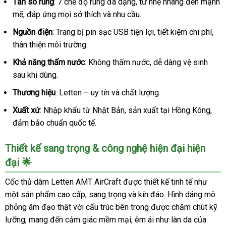
Tần số rung
: 7 chế độ rung đa dạng, từ nhẹ nhàng đến mạnh
mẽ, đáp ứng mọi sở thích và nhu cầu.
Nguồn điện
: Trang bị pin sạc USB tiện lợi, tiết kiệm chi phí,
thân thiện môi trường.
Khả năng thấm nước
: Không thấm nước, dễ dàng vệ sinh
sau khi dùng.
Thương hiệu
: Letten – uy tín và chất lượng.
Xuất xứ
: Nhập khẩu từ Nhật Bản, sản xuất tại Hồng Kông,
đảm bảo chuẩn quốc tế.
Thiết kế sang trọng & công nghệ hiện đại hiện
đại 🌟
Cốc thủ dâm Letten AMT AirCraft được thiết kế tinh tế như
một sản phẩm cao cấp, sang trọng và kín đáo. Hình dáng mô
phỏng âm đạo thật với cấu trúc bên trong được chăm chút kỹ
lưỡng, mang đến cảm giác mềm mại, êm ái như làn da của