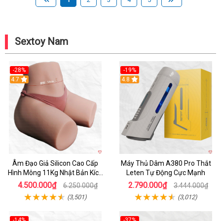
Sextoy Nam
-28%
-19%
4.7
Hot
4.8
Âm Đạo Giả Silicon Cao Cấp
Máy Thủ Dâm A380 Pro Thắt
Hình Mông 11Kg Nhật Bản Kích
Leten Tự Động Cực Mạnh
Thước Như Thật
4.500.000₫
2.790.000₫
6.250.000₫
3.444.000₫
(3,501)
(3,012)
-14%
-37%