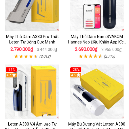
Máy Thủ Dâm A380 Pro Thắt
Máy Thủ Dâm Nam SVAKOM
Leten Tự Động Cực Mạnh
Hannes Neo Điều Khiển App Kích
Thích
2.790.000₫
2.690.000₫
3.444.000₫
3.955.000₫
(3,012)
(2,715)
-12%
-28%
Hot
4.7
Hot
4.6
Leten A380 V.4 Âm Đạo Tự
Máy Bú Dương Vật Letten A380