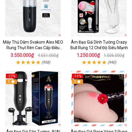
Máy Thủ Dâm Svakom Alex NEO
Âm Đạo Giả Dính Tường Crazy
Rung Thụt Rên Cao Cấp Điều
Bull Rung 12 Chế Độ Siêu Mạnh
Khiển App
3.550.000₫
1.250.000₫
4.551.000₫
1.506.000₫
(958)
(940)
-23%
-16%
5
5
Âm Đạo Giả Gắn Tường JIUAI
Âm Đạo Giả Rose Vòng 3 Rung