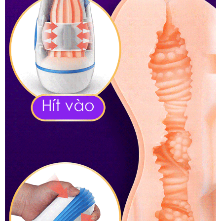
Nữ
Rung
Tự
Động
Co
Bóp
Cực
Phê
AD33H