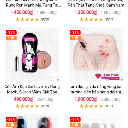
Rung Rên Mạnh Mẽ, Tặng Tai
Rên Thật Tăng Khoái Cảm Nam
Nghe
1.450.000₫
1.350.000₫
1.883.000₫
1.607.000₫
(930)
(924)
-35%
-33%
5
5
Cốc Âm Đạo Giả LoveToy Rung
âm đạo giả đa năng vòng ba
Mạnh, Silicon Mềm, Giải Tỏa
sướng điên bảo hành đổi trả
Sinh Lý
nhanh
490.000₫
1.600.000₫
754.000₫
2.388.000₫
(918)
(911)
-28%
-31%
5
Hot
5