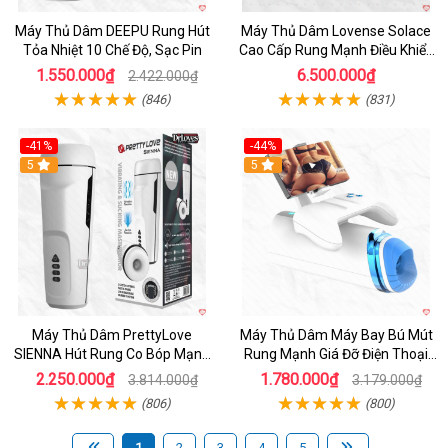
Máy Thủ Dâm DEEPU Rung Hút
Máy Thủ Dâm Lovense Solace
Tỏa Nhiệt 10 Chế Độ, Sạc Pin
Cao Cấp Rung Mạnh Điều Khiển
App
1.550.000₫
6.500.000₫
2.422.000₫
(846)
(831)
-41%
-44%
Hot
5
Hot
5
Máy Thủ Dâm PrettyLove
Máy Thủ Dâm Máy Bay Bú Mút
SIENNA Hút Rung Co Bóp Mạnh
Rung Mạnh Giá Đỡ Điện Thoại
Mẽ Nam
Chính Hãng
2.250.000₫
1.780.000₫
3.814.000₫
3.179.000₫
(806)
(800)
1
2
3
4
5