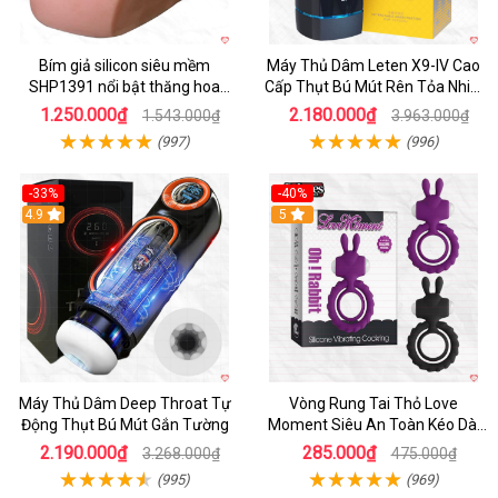
Bím giả silicon siêu mềm
Máy Thủ Dâm Leten X9-IV Cao
SHP1391 nổi bật thăng hoa
Cấp Thụt Bú Mút Rên Tỏa Nhiệt
hoàn hảo
Sạc Pin
1.250.000₫
2.180.000₫
1.543.000₫
3.963.000₫
(997)
(996)
-33%
-40%
Hot
4.9
5
Máy Thủ Dâm Deep Throat Tự
Vòng Rung Tai Thỏ Love
Động Thụt Bú Mút Gắn Tường
Moment Siêu An Toàn Kéo Dài
Thời Gian
2.190.000₫
285.000₫
3.268.000₫
475.000₫
(995)
(969)