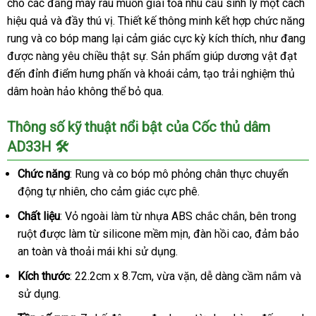
cho các đấng mày râu muốn giải tỏa nhu cầu sinh lý một cách
hiệu quả và đầy thú vị. Thiết kế thông minh kết hợp chức năng
rung và co bóp mang lại cảm giác cực kỳ kích thích, như đang
được nàng yêu chiều thật sự. Sản phẩm giúp dương vật đạt
đến đỉnh điểm hưng phấn và khoái cảm, tạo trải nghiệm thủ
dâm hoàn hảo không thể bỏ qua.
Thông số kỹ thuật nổi bật của Cốc thủ dâm
AD33H 🛠️
Chức năng
: Rung và co bóp mô phỏng chân thực chuyển
động tự nhiên, cho cảm giác cực phê.
Chất liệu
: Vỏ ngoài làm từ nhựa ABS chắc chắn, bên trong
ruột được làm từ silicone mềm mịn, đàn hồi cao, đảm bảo
an toàn và thoải mái khi sử dụng.
Kích thước
: 22.2cm x 8.7cm, vừa vặn, dễ dàng cầm nắm và
sử dụng.