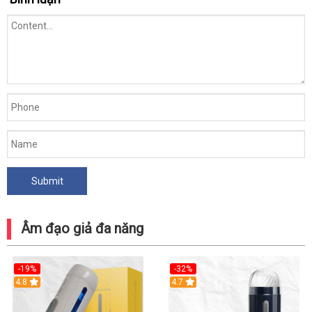
Âm đạo giả đa năng
-19%
-32%
Hot
4.8
Hot
4.7