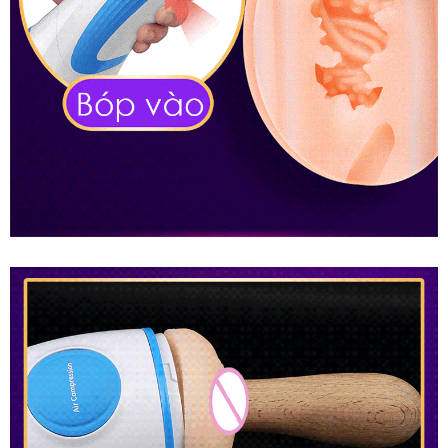
Cốc
Thủ
Dâm
Nữ
Rung
Tự
Động
Co
Bóp