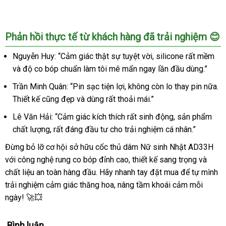
Dâm
Tự
Nữ
Động
Rung
Co
Phản hồi thực tế từ khách hàng đã trải nghiệm 😊
Tự
Bóp
Động
Cực
Nguyễn Huy: “Cảm giác thật sự tuyệt vời, silicone rất mềm
Co
Phê
Bóp
và độ co bóp chuẩn làm tôi mê mẩn ngay lần đầu dùng.”
AD33H
Cực
Trần Minh Quân: “Pin sạc tiện lợi, không còn lo thay pin nữa.
Phê
Thiết kế cũng đẹp và dùng rất thoải mái.”
AD33H
Lê Văn Hải: “Cảm giác kích thích rất sinh động, sản phẩm
chất lượng, rất đáng đầu tư cho trải nghiệm cá nhân.”
Đừng bỏ lỡ cơ hội sở hữu cốc thủ dâm Nữ sinh Nhật AD33H
với công nghệ rung co bóp đỉnh cao, thiết kế sang trọng và
chất liệu an toàn hàng đầu. Hãy nhanh tay đặt mua để tự mình
trải nghiệm cảm giác thăng hoa, nâng tầm khoái cảm mỗi
ngày! 🚀💥
Bình luận