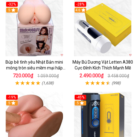
-32%
-28%
Hot
5
Hot
4.6
Búp bê tình yêu Nhật Bản mini
Máy Bú Dương Vật Letten A380
mông tròn siêu mềm mại hấp
Cực Đỉnh Kích Thích Mạnh Mẽ
dẫn
720.000₫
2.490.000₫
1.059.000₫
3.458.000₫
(1,638)
(998)
-19%
-45%
Hot
5
Hot
5