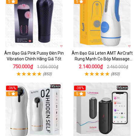
5
5
Âm Đạo Giả Pink Pussy Đèn Pin
Âm Đạo Giả Leten AMT AirCraft
Vibration Chính Hãng Giá Tốt
Rung Mạnh Co Bóp Massage
Êm Ái
750.000₫
2.140.000₫
1.056.000₫
2.460.000₫
(853)
(853)
-36%
-38%
Hot
5
Hot
5