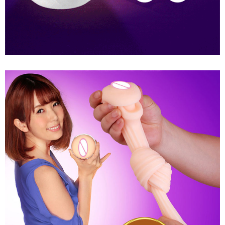
Cốc
Thủ
Dâm
Nữ
Rung
Tự
Động
Co
Bóp
Cực
Phê
AD33H