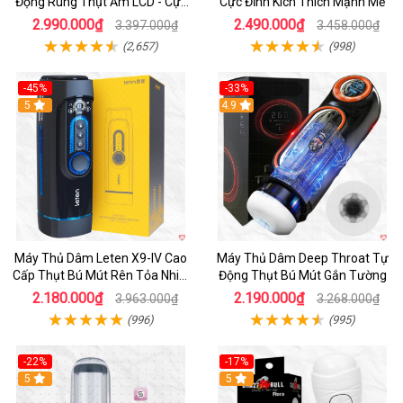
Động Rung Thụt Ấm LCD - Cực
Cực Đỉnh Kích Thích Mạnh Mẽ
Phê
2.990.000₫
2.490.000₫
3.397.000₫
3.458.000₫
(2,657)
(998)
-45%
-33%
Hot
5
Hot
4.9
Máy Thủ Dâm Leten X9-IV Cao
Máy Thủ Dâm Deep Throat Tự
Cấp Thụt Bú Mút Rên Tỏa Nhiệt
Động Thụt Bú Mút Gắn Tường
Sạc Pin
2.180.000₫
2.190.000₫
3.963.000₫
3.268.000₫
(996)
(995)
-22%
-17%
5
5