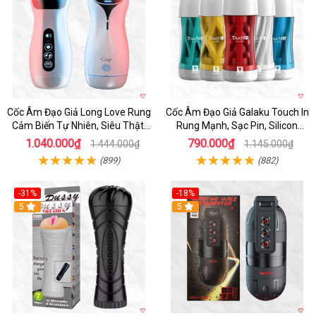
Cốc Âm Đạo Giả Long Love Rung
Cốc Âm Đạo Giả Galaku Touch In
Cảm Biến Tự Nhiên, Siêu Thật,
Rung Mạnh, Sạc Pin, Silicon
Sướng
Mềm
1.040.000₫
790.000₫
1.444.000₫
1.145.000₫
(899)
(882)
-31%
-18%
5
5