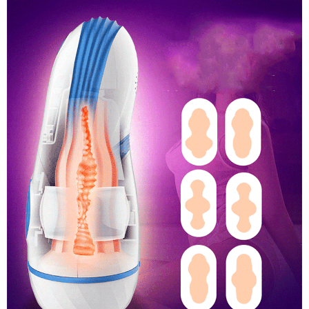
Thủ
Dâm
Nữ
Rung
Tự
Động
Co
Bóp
Cực
Phê
AD33H