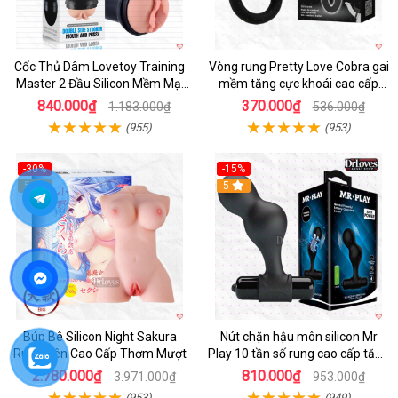
Cốc Thủ Dâm Lovetoy Training
Vòng rung Pretty Love Cobra gai
Master 2 Đầu Silicon Mềm Mại
mềm tăng cực khoái cao cấp
Tiện Lợi
chính hãng
840.000₫
370.000₫
1.183.000₫
536.000₫
(955)
(953)
-30%
-15%
Hot
5
Hot
5
Búp Bê Silicon Night Sakura
Nút chặn hậu môn silicon Mr
Rung Rên Cao Cấp Thơm Mượt
Play 10 tần số rung cao cấp tăng
khoái cảm
2.780.000₫
810.000₫
3.971.000₫
953.000₫
(953)
(949)