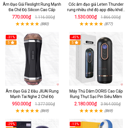
Âm Đạo Giả Fleslight Rung Mạnh
Cốc âm đạo giả Leten Thunder
Đa Chế Độ Silicon Cao Cấp
rung nhiều chế độ app điều khiển
tiện lợi
770.000₫
1.530.000₫
1.116.000₫
1.866.000₫
(880)
(877)
-31%
-45%
5
Hot
5
Âm Đạo Giả 2 Đầu JIUAI Rung
Máy Thủ Dâm DORIS Cao Cấp
Mạnh Tai Nghe 2 Chế Độ
Rung Thụt Sạc Pin Siêu Mềm
950.000₫
2.180.000₫
1.377.000₫
3.964.000₫
(869)
(869)
-29%
-13%