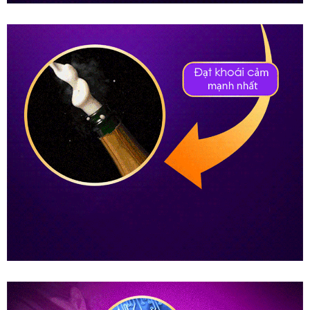
Cốc
Thủ
Dâm
Nữ
Rung
Tự
Động
Co
Bóp
Cực
Phê
AD33H
Cốc
Thủ