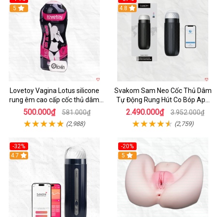
Hot
5
4.8
Lovetoy Vagina Lotus silicone
Svakom Sam Neo Cốc Thủ Dâm
rung êm cao cấp cốc thủ dâm
Tự Động Rung Hút Co Bóp App
nam
Điều Khiển
500.000₫
2.490.000₫
581.000₫
3.952.000₫
(2,988)
(2,759)
-32%
-20%
Hot
4.7
Hot
5