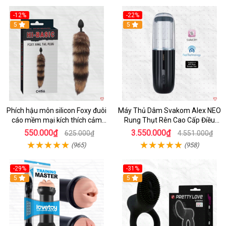
-12%
-22%
Hot
5
5
Phích hậu môn silicon Foxy đuôi
Máy Thủ Dâm Svakom Alex NEO
cáo mềm mại kích thích cảm
Rung Thụt Rên Cao Cấp Điều
giác mới
Khiển App
550.000₫
3.550.000₫
625.000₫
4.551.000₫
(965)
(958)
-29%
-31%
Hot
5
5