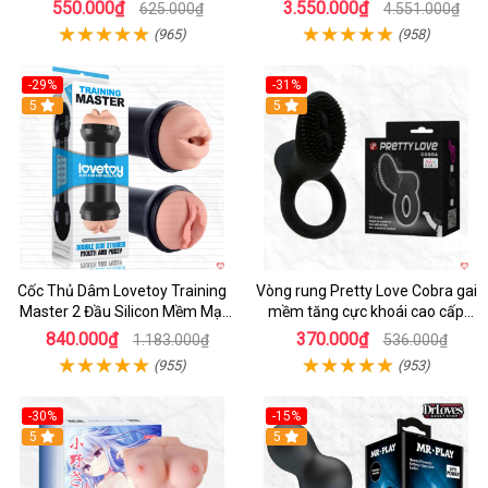
giác mới
Khiển App
550.000₫
3.550.000₫
625.000₫
4.551.000₫
(965)
(958)
-29%
-31%
Hot
5
5
Cốc Thủ Dâm Lovetoy Training
Vòng rung Pretty Love Cobra gai
Master 2 Đầu Silicon Mềm Mại
mềm tăng cực khoái cao cấp
Tiện Lợi
chính hãng
840.000₫
370.000₫
1.183.000₫
536.000₫
(955)
(953)
-30%
-15%
Hot
5
Hot
5