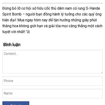
Cốc
Đừng bỏ lỡ cơ hội sở hữu cốc thủ dâm nam có rung S-Hande
Thủ
Spirit Bomb – người bạn đồng hành lý tưởng cho các quý ông
Dâm
hiện đại! Mua ngay hôm nay để tận hưởng những giây phút
Nam
thăng hoa không giới hạn và giải tỏa mọi căng thẳng một cách
2
tuyệt vời nhất! 🚀
Đầu
S-
Hande
Bình luận
Spirit
Bomb
Kích
Thích
Cực
Mạnh