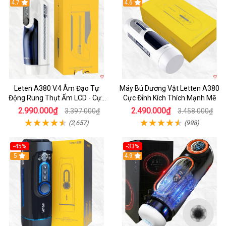
Hot
4.7
Hot
4.6
Leten A380 V.4 Âm Đạo Tự
Máy Bú Dương Vật Letten A380
Động Rung Thụt Ấm LCD - Cực
Cực Đỉnh Kích Thích Mạnh Mẽ
Phê
2.990.000₫
2.490.000₫
3.397.000₫
3.458.000₫
(2,657)
(998)
-45%
-33%
Hot
5
Hot
4.9