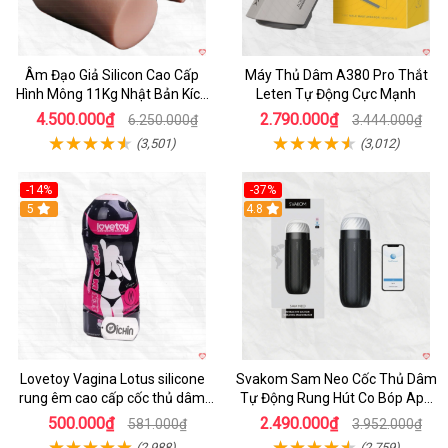
Âm Đạo Giả Silicon Cao Cấp
Máy Thủ Dâm A380 Pro Thắt
Hình Mông 11Kg Nhật Bản Kích
Leten Tự Động Cực Mạnh
Thước Như Thật
4.500.000₫
2.790.000₫
6.250.000₫
3.444.000₫
(3,501)
(3,012)
-14%
-37%
Hot
5
4.8
Lovetoy Vagina Lotus silicone
Svakom Sam Neo Cốc Thủ Dâm
rung êm cao cấp cốc thủ dâm
Tự Động Rung Hút Co Bóp App
nam
Điều Khiển
500.000₫
2.490.000₫
581.000₫
3.952.000₫
(2,988)
(2,759)