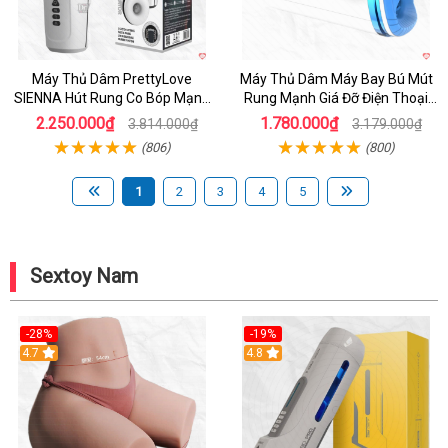
Máy Thủ Dâm PrettyLove
Máy Thủ Dâm Máy Bay Bú Mút
SIENNA Hút Rung Co Bóp Mạnh
Rung Mạnh Giá Đỡ Điện Thoại
Mẽ Nam
Chính Hãng
2.250.000₫
1.780.000₫
3.814.000₫
3.179.000₫
(806)
(800)
1
2
3
4
5
Sextoy Nam
-28%
-19%
4.7
Hot
4.8