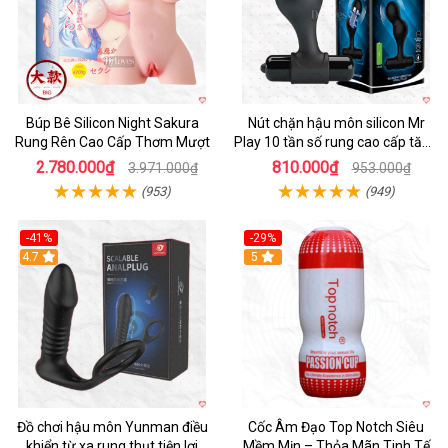
Búp Bê Silicon Night Sakura
Nút chặn hậu môn silicon Mr
Rung Rên Cao Cấp Thơm Mượt
Play 10 tần số rung cao cấp tăng
khoái cảm
2.780.000₫
810.000₫
3.971.000₫
953.000₫
(953)
(949)
-41%
-29%
Hot
4.7
5
Đồ chơi hậu môn Yunman điều
Cốc Âm Đạo Top Notch Siêu
khiển từ xa rung thụt tiện lợi
Mềm Mịn – Thỏa Mãn Tinh Tế