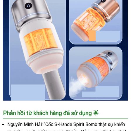
Thích
Cực
Mạnh
Cốc
Phản hồi từ khách hàng đã sử dụng 🌟
Thủ
Dâm
Nguyễn Minh Hải: “Cốc S-Hande Spirit Bomb thật sự khiến
Nam