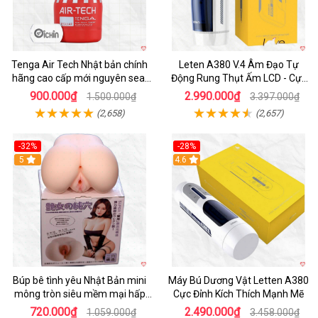
Tenga Air Tech Nhật bản chính
Leten A380 V.4 Âm Đạo Tự
hãng cao cấp mới nguyên seal
Động Rung Thụt Ấm LCD - Cực
giá tốt
Phê
900.000₫
2.990.000₫
1.500.000₫
3.397.000₫
(2,658)
(2,657)
-32%
-28%
Hot
5
Hot
4.6
Búp bê tình yêu Nhật Bản mini
Máy Bú Dương Vật Letten A380
mông tròn siêu mềm mại hấp
Cực Đỉnh Kích Thích Mạnh Mẽ
dẫn
720.000₫
2.490.000₫
1.059.000₫
3.458.000₫