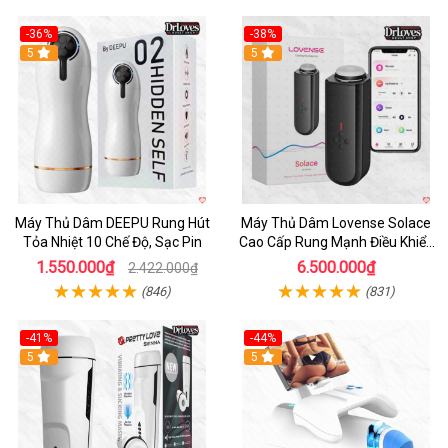
-36%
-38%
Hot
5
Hot
5
Máy Thủ Dâm DEEPU Rung Hút
Máy Thủ Dâm Lovense Solace
Tỏa Nhiệt 10 Chế Độ, Sạc Pin
Cao Cấp Rung Mạnh Điều Khiển
App
1.550.000₫
6.500.000₫
2.422.000₫
(846)
(831)
-41%
-44%
Hot
5
Hot
5