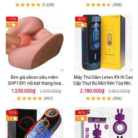
(1,638)
(998)
-19%
-45%
Hot
5
Hot
5
Bím giả silicon siêu mềm
Máy Thủ Dâm Leten X9-IV Cao
SHP1391 nổi bật thăng hoa
Cấp Thụt Bú Mút Rên Tỏa Nhiệt
hoàn hảo
Sạc Pin
1.250.000₫
2.180.000₫
1.543.000₫
3.963.000₫
(997)
(996)
-33%
-40%
Hot
4.9
5