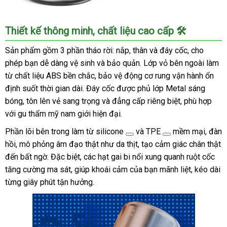
Cốc
Thiết kế thông minh, chất liệu cao cấp 🛠️
Thủ
Dâm
Sản phẩm gồm 3 phần tháo rời: nắp, thân và đáy cốc, cho
Nam
phép bạn dễ dàng vệ sinh và bảo quản. Lớp vỏ bên ngoài làm
2
từ chất liệu ABS bền chắc, bảo vệ động cơ rung vận hành ổn
Đầu
định suốt thời gian dài. Đáy cốc được phủ lớp Metal sáng
S-
bóng, tôn lên vẻ sang trọng và đẳng cấp riêng biệt, phù hợp
Hande
với gu thẩm mỹ nam giới hiện đại.
Spirit
Bomb
Phần lõi bên trong làm từ
silicone
và
TPE
mềm mại, đàn
Kích
hồi, mô phỏng âm đạo thật như da thịt, tạo cảm giác chân thật
Thích
đến bất ngờ. Đặc biệt, các hạt gai bi nổi xung quanh ruột cốc
Cực
tăng cường ma sát, giúp khoái cảm của bạn mãnh liệt, kéo dài
Mạnh
từng giây phút tận hưởng.