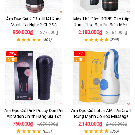
Âm Đạo Giả 2 Đầu JIUAI Rung
Máy Thủ Dâm DORIS Cao Cấp
Mạnh Tai Nghe 2 Chế Độ
Rung Thụt Sạc Pin Siêu Mềm
950.000₫
2.180.000₫
1.377.000₫
3.964.000₫
(869)
(869)
-29%
-13%
5
5
Âm Đạo Giả Pink Pussy Đèn Pin
Âm Đạo Giả Leten AMT AirCraft
Vibration Chính Hãng Giá Tốt
Rung Mạnh Co Bóp Massage
Êm Ái
750.000₫
2.140.000₫
1.056.000₫
2.460.000₫
(853)
(853)