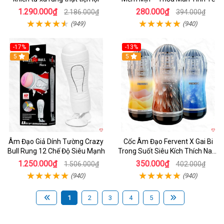
1.290.000₫
280.000₫
2.186.000₫
394.000₫
(949)
(940)
-17%
-13%
5
Hot
5
Âm Đạo Giả Dính Tường Crazy
Cốc Âm Đạo Fervent X Gai Bi
Bull Rung 12 Chế Độ Siêu Mạnh
Trong Suốt Siêu Kích Thích Nam
Giới
1.250.000₫
350.000₫
1.506.000₫
402.000₫
(940)
(940)
1
2
3
4
5