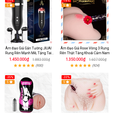
-23%
-16%
5
5
Âm Đạo Giả Gắn Tường JIUAI
Âm Đạo Giả Rose Vòng 3 Rung
Rung Rên Mạnh Mẽ, Tặng Tai
Rên Thật Tăng Khoái Cảm Nam
Nghe
1.450.000₫
1.350.000₫
1.883.000₫
1.607.000₫
(930)
(924)
-35%
-33%
5
5