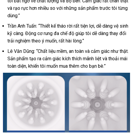
tôi bất ngờ về chất lượng và độ bền. Cảm giác rất chân thật
2
và rạo rực hơn nhiều so với những sản phẩm trước tôi từng
Đầu
dùng.”
S-
Hande
Trần Anh Tuấn: “Thiết kế tháo rời rất tiện lợi, dễ dàng vệ sinh
Spirit
kỹ càng. Động cơ rung đa chế độ giúp tôi dễ dàng thay đổi
Bomb
trải nghiệm theo ý muốn, rất hài lòng.”
Kích
Thích
Lê Văn Dũng: “Chất liệu mềm, an toàn và cảm giác như thật.
Cực
Sản phẩm tạo ra cảm giác kích thích mãnh liệt và thoải mái
Mạnh
toàn diện, khiến tôi muốn mua thêm cho bạn bè.”