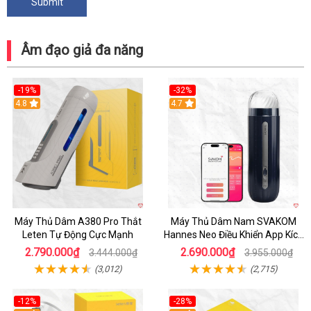
Âm đạo giả đa năng
-19%
-32%
Hot
4.8
Hot
4.7
Máy Thủ Dâm A380 Pro Thắt
Máy Thủ Dâm Nam SVAKOM
Leten Tự Động Cực Mạnh
Hannes Neo Điều Khiển App Kích
Thích
2.790.000₫
2.690.000₫
3.444.000₫
3.955.000₫
(3,012)
(2,715)
-12%
-28%