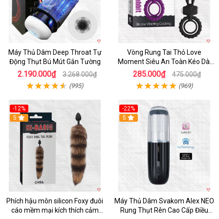
Máy Thủ Dâm Deep Throat Tự
Vòng Rung Tai Thỏ Love
Động Thụt Bú Mút Gắn Tường
Moment Siêu An Toàn Kéo Dài
Thời Gian
2.190.000₫
285.000₫
3.268.000₫
475.000₫
(995)
(969)
-12%
-22%
Hot
5
5
Phích hậu môn silicon Foxy đuôi
Máy Thủ Dâm Svakom Alex NEO
cáo mềm mại kích thích cảm
Rung Thụt Rên Cao Cấp Điều