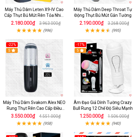
Máy Thủ Dâm Leten X9-IV Cao
Máy Thủ Dâm Deep Throat Tự
Cấp Thụt Bú Mút Rên Tỏa Nhiệt
Động Thụt Bú Mút Gắn Tường
Sạc Pin
2.180.000₫
2.190.000₫
3.963.000₫
3.268.000₫
(996)
(995)
-22%
-17%
5
5
Máy Thủ Dâm Svakom Alex NEO
Âm Đạo Giả Dính Tường Crazy
Rung Thụt Rên Cao Cấp Điều
Bull Rung 12 Chế Độ Siêu Mạnh
Khiển App
3.550.000₫
1.250.000₫
4.551.000₫
1.506.000₫
(958)
(940)