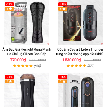
-31%
-18%
5
5
Âm Đạo Giả Fleslight Rung Mạnh
Cốc âm đạo giả Leten Thunder
Đa Chế Độ Silicon Cao Cấp
rung nhiều chế độ app điều khiển
tiện lợi
770.000₫
1.530.000₫
1.116.000₫
1.866.000₫
(880)
(877)
-31%
-45%
5
Hot
5