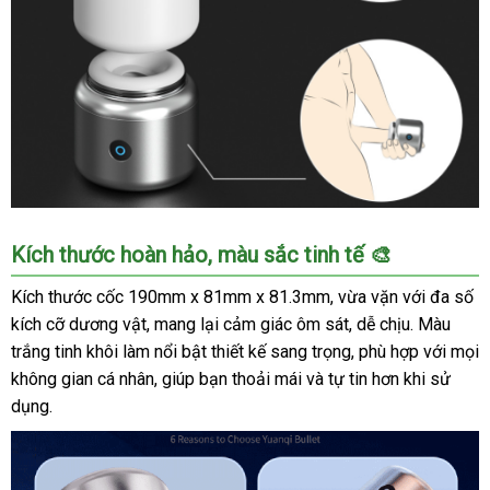
Cốc
Kích thước hoàn hảo, màu sắc tinh tế 🎨
Thủ
Dâm
Kích thước cốc 190mm x 81mm x 81.3mm, vừa vặn với đa số
Nam
kích cỡ dương vật, mang lại cảm giác ôm sát, dễ chịu. Màu
2
trắng tinh khôi làm nổi bật thiết kế sang trọng, phù hợp với mọi
Đầu
không gian cá nhân, giúp bạn thoải mái và tự tin hơn khi sử
S-
dụng.
Hande
Spirit
Bomb
Kích