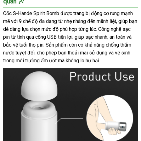
quan 🎶
Dâm
Nam
Cốc S-Hande Spirit Bomb được trang bị động cơ rung mạnh
2
mẽ với 9 chế độ đa dạng từ nhẹ nhàng đến mãnh liệt, giúp bạn
Đầu
dễ dàng lựa chọn mức độ phù hợp từng lúc. Công nghệ sạc
S-
pin từ tính qua cổng USB tiện lợi, giúp sạc nhanh, an toàn và
Hande
Spirit
bảo vệ tuổi thọ pin. Sản phẩm còn có khả năng chống thấm
Bomb
nước tuyệt đối, cho phép bạn thoải mái sử dụng và vệ sinh
Kích
trong môi trường ẩm ướt mà không lo hư hại.
Thích
Cực
Mạnh