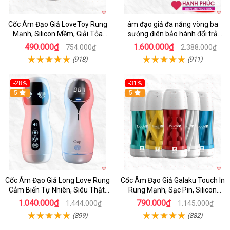
Cốc Âm Đạo Giả LoveToy Rung
âm đạo giả đa năng vòng ba
Mạnh, Silicon Mềm, Giải Tỏa
sướng điên bảo hành đổi trả
Sinh Lý
nhanh
490.000₫
1.600.000₫
754.000₫
2.388.000₫
(918)
(911)
-28%
-31%
5
Hot
5
Cốc Âm Đạo Giả Long Love Rung
Cốc Âm Đạo Giả Galaku Touch In
Cảm Biến Tự Nhiên, Siêu Thật,
Rung Mạnh, Sạc Pin, Silicon
Sướng
Mềm
1.040.000₫
790.000₫
1.444.000₫
1.145.000₫
(899)
(882)